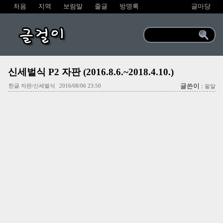
처음
지역
보람말
줄글
방명록
글마당
글걸이
신세벌식 P2 자판 (2016.8.6.~2018.4.10.)
글쓴이 :
한글 자판/신세벌식
2016/08/06 23:50
팥알