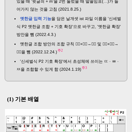
있을 때 '윗글쇠 + m'을 2번 눌렀을 때 말줄임표(…)가 들
어가지 않는 것을 고침 (2021.8.25.)
옛한글 입력 기능
을 담은 날개셋 ist 파일 이름을 '신세벌
식 P2 옛한글 조합 + 기호 확장'으로 바꾸고, '옛한글 확장'
방안을 뺌 (2022.4.3.)
옛한글 조합 방안의 조합 규칙 ᄾᅠ+ᄉᅠ→ᄿᅠ 및 ᅎᅠ+ᄌᅠ→
주2
ᅏᅠ을 뺌 (2022.12.24.)
'신세벌식 P2 기호 확장'에서 초성체에 쓰이는 ㄸ · ㅃ ·
주3
ㅉ을 조합할 수 있게 함 (2024.1.19)
(1) 기본 배열