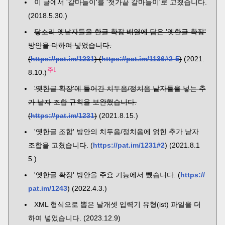
이 글에서 '갈마들이'를 '첫가끝 갈마들이'로 고쳤습니다.
(2018.5.30.)
닿소리 옛낱자들을 한글 확장 배열에 담은 '옛한글 확장'
방안을 더하여 넣었습니다.
(
https://pat.im/1231
) (
https://pat.im/1136#2-5
)
(2021.
주1
8.10.)
'옛한글 확장'에 들어간 치두음/정치음 낱자들을 넣는 추
가 낱자 조합 규칙을 보완했습니다.
(
https://pat.im/1231
)
(2021.8.15.)
'옛한글 조합' 방안의 치두음/정치음에 얽힌 추가 낱자
조합을 고쳤습니다. (
https://pat.im/1231#2
) (2021.8.1
5.)
'옛한글 확장' 방안을 주요 기능에서 뺐습니다. (
https://
pat.im/1243
) (2022.4.3.)
XML 형식으로 뽑은 날개셋 입력기 유형(ist) 파일을 더
하여 넣었습니다. (2023.12.9)