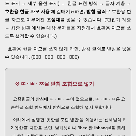
도 표시 → 세부 옵션 표시) → 한글 표현 방식 → 글자 계층 →
호환용 한글 자모 사용
'에 갈매기표하면,
받침 글쇠
로 호환용 한
글 자모로 이루어진
초성체
를 넣을 수 있습니다. ('편집기 계층
→ 최종 변환'에서는 대상 문자들을 지정해서 호환용 자모를 쓰
도록 설정할 수 있습니다.)
호환용 한글 자모를 쓰지 않게 하면, 받침 글쇠로 받침을 넣을
수 있습니다. (ᅟᅠᆨ · ᅟᅠᆩ · ᅟᅠᆪ · ᅟᅠᇈ)
※ ㄸ · ㅃ · ㅉ을 받침 조합으로 넣기
요즘한글의 받침에 ㄸ · ㅃ · ㅉ이 없으므로, ㄸ · ㅃ · ㅉ은 요
즘한글 조합 범위에서 받침으로 조합해 넣지 못합니다.
아래에서 설명한 '옛한글 조합 방안'을 이용하는 '신세벌식 P
2 옛한글' 자판을 쓰면, 날개셋이나 3beol판 libhangul을 통해
서 받침 조합으로 ㄸ(gG) · ㅃ(eE) · ㅉ(vV)을 ㄷㄷ(gg) · ㅂㅂ