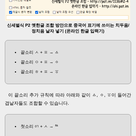
신세벌식 P2 옛한글 조합 방안으로 중국어 표기에 쓰이는 치두음/
정치음 낱자 넣기 (온라인 한글 입력기)
끝소리 ㅅ + ㅍ → ㅿ
끝소리 ㅇ + ㅍ → ㆁ
끝소리 ㅎ + ㅍ → ㆆ
이 끝소리 추가 규칙에 따라 아래와 같이 ㅿ, ㆁ, ㆆ이 들어간
겹낱자들도 조합할 수 있습니다.
첫소리 ᅁ + ㅅ → ᅆ