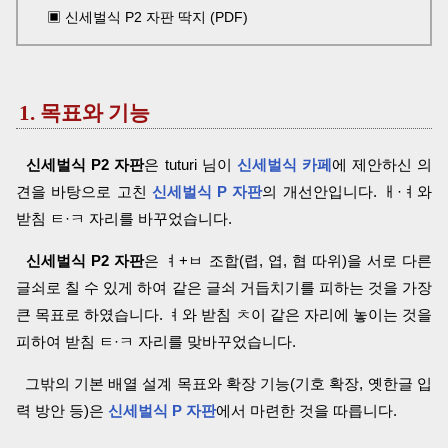
▣ 신세벌식 P2 자판 딱지 (PDF)
1. 목표와 기능
신세벌식 P2 자판
은 tuturi 님이
신세벌식 카페
에 제안하신 의
견을 바탕으로 고친
신세벌식 P 자판
의 개선안입니다. ㅐ·ㅕ와
받침 ㅌ·ㅋ 자리를 바꾸었습니다.
신세벌식 P2 자판
은 ㅕ+ㅂ 조합(렵, 엽, 협 따위)을 서로 다른
글쇠로 칠 수 있게 하여 같은 글쇠 거듭치기를 피하는 것을 가장
큰 목표로 하였습니다. ㅕ와 받침 ㅊ이 같은 자리에 놓이는 것을
피하여 받침 ㅌ·ㅋ 자리를 맞바꾸었습니다.
그밖의 기본 배열 설계 목표와 확장 기능(기호 확장, 옛한글 입
력 방안 등)은
신세벌식 P 자판
에서 마련한 것을 따릅니다.