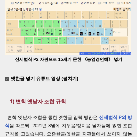
신세벌식 P2 자판으로 15세기 문헌 《능엄경언해》 넣기
옛한글 넣기 유튜브 영상 (펼치기)
1) 변칙 옛낱자 조합 규칙
변칙 옛낱자 조합을 통한 옛한글 입력 방안은
신세벌식 P의 방
식
을 따르되, 2021년 8월에 치두음/정치음 낱자들에 얽힌 조합
규칙을 고쳤습니다. 요즘한글/옛한글 자판들에서 쓰이지 않는