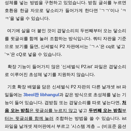
성체를 넣는 방법을 구현하고 있었습니다. 받침 글쇠를 누르면
호환용 한글 자모로 닿소리가 들어가게 한다면 'ㄱㄱ'이나 'ㅋ
ㅋ'을 넣을 수 있습니다.
여기에 살을 더 붙인 것이 겹닿소리의 두번째부터 오는 닿소리
를 윗글쇠를 함께 눌러 조합하는 방식입니다. 쿼티 자판을 기준
으로 보기를 들면, 신세벌식 P2 자판에서는 'ㄱㅅ'은 cq로 넣고
'ㄳ'은 cQ로 넣을 수 있습니다.
확장 기능이 들어가지 않은 '신세벌식 P2.ist' 파일은 겹닿소리
로 이루어진 초성체 넣기를 지원하지 않습니다.
기호 확장 배열을 담은 신세벌식 P2 자판의 다른 날개셋 ist 파
일들에는
3beol판 libhangul
과 같은 방식으로 초성체를 넣는 기
능이 들어 있습니다. 겹받침 또는 겹닿소리를 따로 넣는다면,
처
음 오는 받침
은 윗글쇠를 누르지 않고
넣고
두번째 오는 받침
부
터는 윗글쇠를 함께 눌러
조합하는 방법을 쓸 수 있습니다. ist
파일을 날개셋 제어판에서 부르고 '시스템 계층 → (비표준 옵션