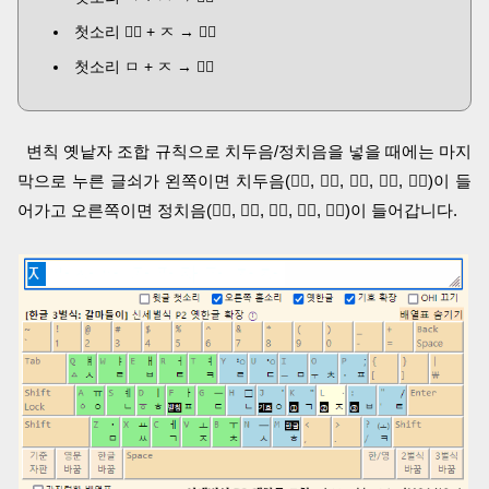
첫소리 ᅐᅠ + ㅈ → ᅑᅠ
첫소리 ㅁ + ㅈ → ᅕᅠ
변칙 옛낱자 조합 규칙으로 치두음/정치음을 넣을 때에는 마지
막으로 누른 글쇠가 왼쪽이면 치두음(ᄼᅠ, ᄽᅠ, ᅎᅠ, ᅏᅠ, ᅔᅠ)이 들
어가고 오른쪽이면 정치음(ᄾᅠ, ᄿᅠ, ᅐᅠ, ᅑᅠ, ᅕᅠ)이 들어갑니다.