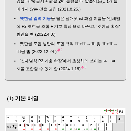
있을 때 '윗글쇠 + m'을 2번 눌렀을 때 말줄임표(…)가 들
어가지 않는 것을 고침 (2021.8.25.)
옛한글 입력 기능
을 담은 날개셋 ist 파일 이름을 '신세벌
식 P2 옛한글 조합 + 기호 확장'으로 바꾸고, '옛한글 확장'
방안을 뺌 (2022.4.3.)
옛한글 조합 방안의 조합 규칙 ᄾᅠ+ᄉᅠ→ᄿᅠ 및 ᅎᅠ+ᄌᅠ→
주2
ᅏᅠ을 뺌 (2022.12.24.)
'신세벌식 P2 기호 확장'에서 초성체에 쓰이는 ㄸ · ㅃ ·
주3
ㅉ을 조합할 수 있게 함 (2024.1.19)
(1) 기본 배열