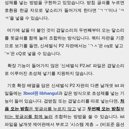
성체를 넣는 방법을 구현하고 있었습니다. 받침 글쇠를 누르면
호환용 한글 자모로 닿소리가 들어가게 한다면 'ㄱㄱ'이나 'ㅋ
ㅋ'을 넣을 수 있습니다.
여기에 살을 더 붙인 것이 겹닿소리의 두번째부터 오는 닿소리
를 윗글쇠를 함께 눌러 조합하는 방식입니다. 쿼티 자판을 기준
으로 보기를 들면, 신세벌식 P2 자판에서는 'ㄱㅅ'은 cq로 넣고
'ㄳ'은 cQ로 넣을 수 있습니다.
확장 기능이 들어가지 않은 '신세벌식 P2.ist' 파일은 겹닿소리
로 이루어진 초성체 넣기를 지원하지 않습니다.
기호 확장 배열을 담은 신세벌식 P2 자판의 다른 날개셋 ist 파
일들에는
3beol판 libhangul
과 같은 방식으로 초성체를 넣는 기
능이 들어 있습니다. 겹받침 또는 겹닿소리를 따로 넣는다면,
처
음 오는 받침
은 윗글쇠를 누르지 않고
넣고
두번째 오는 받침
부
터는 윗글쇠를 함께 눌러
조합하는 방법을 쓸 수 있습니다. ist
파일을 날개셋 제어판에서 부르고 '시스템 계층 → (비표준 옵션