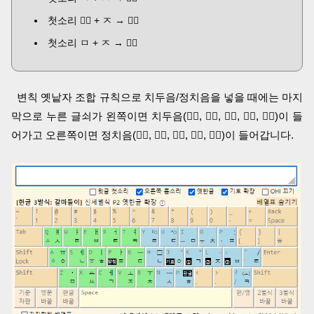
첫소리 ᅐᅠ + ㅈ → ᅑᅠ
첫소리 ㅁ + ㅈ → ᅕᅠ
변칙 옛낱자 조합 규칙으로 치두음/정치음을 넣을 때에는 마지
막으로 누른 글쇠가 왼쪽이면 치두음(ᄼᅠ, ᄽᅠ, ᅎᅠ, ᅏᅠ, ᅔᅠ)이 들
어가고 오른쪽이면 정치음(ᄾᅠ, ᄿᅠ, ᅐᅠ, ᅑᅠ, ᅕᅠ)이 들어갑니다.