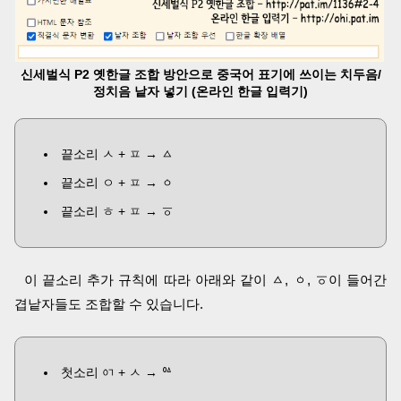
신세벌식 P2 옛한글 조합 방안으로 중국어 표기에 쓰이는 치두음/
정치음 낱자 넣기 (온라인 한글 입력기)
끝소리 ㅅ + ㅍ → ㅿ
끝소리 ㅇ + ㅍ → ㆁ
끝소리 ㅎ + ㅍ → ㆆ
이 끝소리 추가 규칙에 따라 아래와 같이 ㅿ, ㆁ, ㆆ이 들어간
겹낱자들도 조합할 수 있습니다.
첫소리 ᅁ + ㅅ → ᅆ