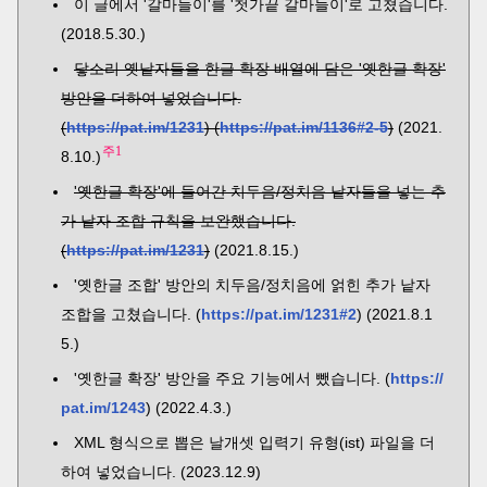
이 글에서 '갈마들이'를 '첫가끝 갈마들이'로 고쳤습니다.
(2018.5.30.)
닿소리 옛낱자들을 한글 확장 배열에 담은 '옛한글 확장'
방안을 더하여 넣었습니다.
(
https://pat.im/1231
) (
https://pat.im/1136#2-5
)
(2021.
주1
8.10.)
'옛한글 확장'에 들어간 치두음/정치음 낱자들을 넣는 추
가 낱자 조합 규칙을 보완했습니다.
(
https://pat.im/1231
)
(2021.8.15.)
'옛한글 조합' 방안의 치두음/정치음에 얽힌 추가 낱자
조합을 고쳤습니다. (
https://pat.im/1231#2
) (2021.8.1
5.)
'옛한글 확장' 방안을 주요 기능에서 뺐습니다. (
https://
pat.im/1243
) (2022.4.3.)
XML 형식으로 뽑은 날개셋 입력기 유형(ist) 파일을 더
하여 넣었습니다. (2023.12.9)