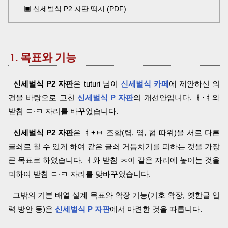
▣ 신세벌식 P2 자판 딱지 (PDF)
1. 목표와 기능
신세벌식 P2 자판
은 tuturi 님이
신세벌식 카페
에 제안하신 의
견을 바탕으로 고친
신세벌식 P 자판
의 개선안입니다. ㅐ·ㅕ와
받침 ㅌ·ㅋ 자리를 바꾸었습니다.
신세벌식 P2 자판
은 ㅕ+ㅂ 조합(렵, 엽, 협 따위)을 서로 다른
글쇠로 칠 수 있게 하여 같은 글쇠 거듭치기를 피하는 것을 가장
큰 목표로 하였습니다. ㅕ와 받침 ㅊ이 같은 자리에 놓이는 것을
피하여 받침 ㅌ·ㅋ 자리를 맞바꾸었습니다.
그밖의 기본 배열 설계 목표와 확장 기능(기호 확장, 옛한글 입
력 방안 등)은
신세벌식 P 자판
에서 마련한 것을 따릅니다.