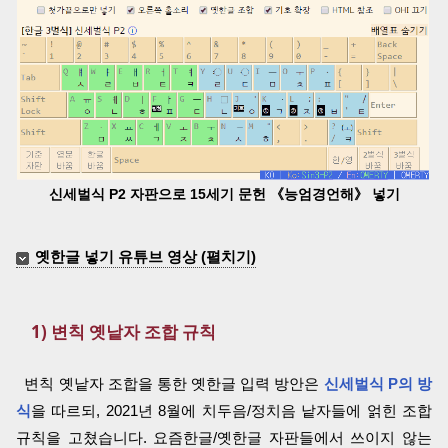
신세벌식 P2 자판으로 15세기 문헌 《능엄경언해》 넣기
옛한글 넣기 유튜브 영상 (펼치기)
1) 변칙 옛낱자 조합 규칙
변칙 옛낱자 조합을 통한 옛한글 입력 방안은
신세벌식 P의 방
식
을 따르되, 2021년 8월에 치두음/정치음 낱자들에 얽힌 조합
규칙을 고쳤습니다. 요즘한글/옛한글 자판들에서 쓰이지 않는