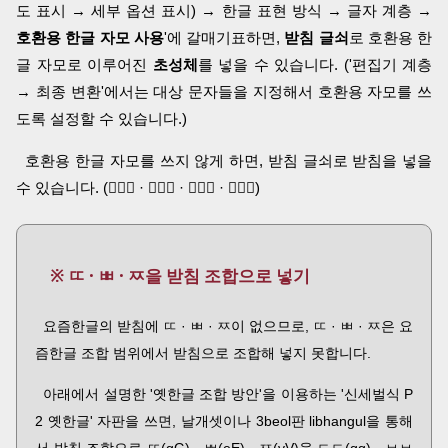
도 표시 → 세부 옵션 표시) → 한글 표현 방식 → 글자 계층 →
호환용 한글 자모 사용
'에 갈매기표하면,
받침 글쇠
로 호환용 한
글 자모로 이루어진
초성체
를 넣을 수 있습니다. ('편집기 계층
→ 최종 변환'에서는 대상 문자들을 지정해서 호환용 자모를 쓰
도록 설정할 수 있습니다.)
호환용 한글 자모를 쓰지 않게 하면, 받침 글쇠로 받침을 넣을
수 있습니다. (ᅟᅠᆨ · ᅟᅠᆩ · ᅟᅠᆪ · ᅟᅠᇈ)
※ ㄸ · ㅃ · ㅉ을 받침 조합으로 넣기
요즘한글의 받침에 ㄸ · ㅃ · ㅉ이 없으므로, ㄸ · ㅃ · ㅉ은 요
즘한글 조합 범위에서 받침으로 조합해 넣지 못합니다.
아래에서 설명한 '옛한글 조합 방안'을 이용하는 '신세벌식 P
2 옛한글' 자판을 쓰면, 날개셋이나 3beol판 libhangul을 통해
서 받침 조합으로 ㄸ(gG) · ㅃ(eE) · ㅉ(vV)을 ㄷㄷ(gg) · ㅂㅂ