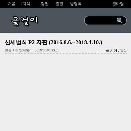
처음
지역
보람말
줄글
방명록
글마당
글걸이
신세벌식 P2 자판 (2016.8.6.~2018.4.10.)
글쓴이 :
한글 자판/신세벌식
2016/08/06 23:50
팥알