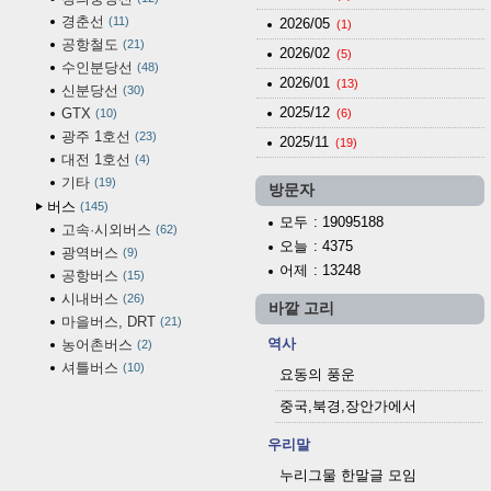
경춘선
11
2026/05
(1)
공항철도
21
2026/02
(5)
수인분당선
48
2026/01
(13)
신분당선
30
2025/12
GTX
10
(6)
광주 1호선
23
2025/11
(19)
대전 1호선
4
기타
19
방문자
버스
145
모두
: 19095188
고속·시외버스
62
오늘
: 4375
광역버스
9
어제
: 13248
공항버스
15
시내버스
26
바깥 고리
마을버스, DRT
21
역사
농어촌버스
2
셔틀버스
10
요동의 풍운
중국,북경,장안가에서
우리말
누리그물 한말글 모임