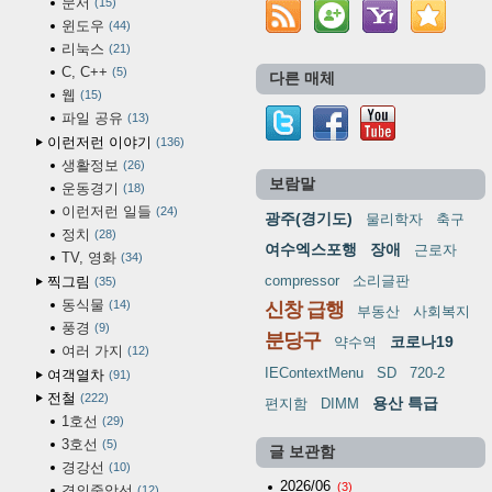
문서
15
윈도우
44
리눅스
21
C, C++
5
다른 매체
웹
15
파일 공유
13
이런저런 이야기
136
생활정보
26
보람말
운동경기
18
이런저런 일들
24
광주(경기도)
물리학자
축구
정치
28
여수엑스포행
장애
근로자
TV, 영화
34
compressor
소리글판
찍그림
35
동식물
14
신창 급행
부동산
사회복지
풍경
9
분당구
코로나19
약수역
여러 가지
12
IEContextMenu
SD
720-2
여객열차
91
전철
222
용산 특급
편지함
DIMM
1호선
29
3호선
5
글 보관함
경강선
10
2026/06
(3)
경의중앙선
12