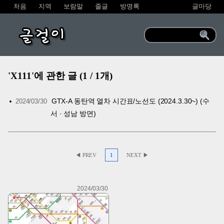
처음
지역
보람말
줄글
방명록
글마당
글걸이
'X111'에 관한 글 (1 / 1개)
GTX-A 동탄역 열차 시간표/노선도 (2024.3.30~) (수
2024/03/30
서 · 성남 방면)
◀ PREV
1
NEXT ▶
2024/03/30