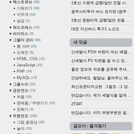
텍스트큐브
69
1호선 수원역 급행/일반 전철 시간표 (2025.12.30~)
기워쓰기
48
광주시티투어 버스 표지판 (광주역 정류장) (2024?)
끼우개
19
1호선 청량리역 급행/일반 전철 시간표 · 노선도 (2025.12.30~)
살갗
2
워드프레스
14
대전 지선버스 특구1 노선도
라이믹스
9
그물터 관리
90
새 덧글
웹 서버
26
신세벌식 P2의 바탕이 되는 배열이나 주요 기능...
도메인
5
HTML, CSS
12
신세벌식 P2 자판을 잘 쓰고 있습니다. 쓰기 편리...
JavaScript
10
좋은 정보와 자료를 공유해 주셔서 고맙습니다....
PHP
24
MySQL
13
안녕하세요. 팥알님, 올려주신 패치 여러모로 감사...
그물누리
32
최신표준타자교본. 그렇죠. 그 당시에 최신 표준...
굳은연모
73
반갑습니다. 제가 세벌식을 알게 되어 세벌식 써...
부품
45
완제품／주변기기
23
2T34T
전화기
5
반갑습니다. 이미 부분부분은 알려진 정보들이...
무른연모
166
그림,동영상
20
글모이 / 즐겨찾기
놀이
33