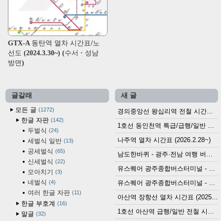
GTX-A 동탄역 열차 시간표/노
선도 (2024.3.30~) (수서 · 성남
방면)
글갈래
새 글
모든 글
1272
경의중앙선 왕십리역 전철 시간표 (2026.4.20~)
한글 자판
142
1호선 동인천역 특급/급행/일반 전철 시간표 (2026.2.28~)
두벌식
24
나주역 열차 시간표 (2026.2.28~)
세벌식 일반
13
공세벌식
65
남도한바퀴 - 광주·전남 여행 버스 노선 (2026.3.1~5.31)
신세벌식
22
유스퀘어 광주종합버스터미널 - 곡성,순천／화순,보성,율포 방면 시외버스 시간표 (2026.1.31)
모아치기
3
네벌식
4
유스퀘어 광주종합버스터미널 - 담양, 순창, 남원, 무주, 장수, 거창, 대구 방면 시외버스 시간표 (2026...
여러 한글 자판
11
아산역 장항선 열차 시간표 (2025.12.30 기준) (무궁화호, ITX-마음, 새마을호, 서해금빛열차)
한글 부호계
16
1호선 아산역 급행/일반 전철 시간표 (2025.12.30~)
말글
32