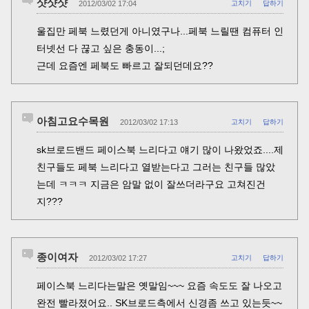
샷샷샷
2012/03/02 17:04
고치기
답하기
울집만 페북 느렸던게 아니였구나...페북 느릴땐 컴퓨터 인
터넷선 다 끊고 싶은 충동이...;
근데 요즘엔 페북도 빠르고 잘되던데요??
아침고요수목원
2012/03/02 17:13
고치기
답하기
sk브로드밴드 페이스북 느리다고 얘기 많이 나왔었죠....제
친구들도 페북 느리다고 열받는다고 그러는 친구들 많았
는데 ㅋㅋㅋ 지금은 암말 없이 잘쓰더라구요 고쳐진건
지???
종이여자
2012/03/02 17:27
고치기
답하기
페이스북 느리다는말은 옛말임~~~ 요즘 속도도 잘 나오고
완전 빨라졌어요.. SK브로드측에서 신경좀 쓰고 있는듯~~