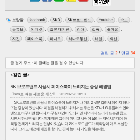
보람말 :
facebook
,
SKB
,
SK브로드밴드
,
Youtube
,
속도
,
유튜브
,
인터넷
,
일본 대지진
,
장애
,
접속
,
좋아요
,
지진
,
페이스북
,
하나로
,
하나로통신
,
해일
,
회선
걸린 글
2
/
덧글
34
글 걸기 주소 : 이 글에는 글을 걸 수 없습니다.
<걸린 글>
SK 브로드밴드 사용시 페이스북이 느려지는 증상 해결법
Java로 여는 새로운 세상!!
2012/02/28 10:10
SK 브로드밴드 사용시 페이스북이 느려지거나 거의 2~3분 걸려서 페이지 하나
뜨는 증상이 있습니다. 이걸을 해결하기 위해서는 우선은 KT 나 LG 유플러스 인터
넷으로 바꾸시면 됩니다. 바꾸실 여건이 안되시면 저녁마다 느리게 뜨는걸 참으
시면서 하시면 됩니다. 이게 매번 그런게 아니고 사람이 몰리는 저녁시간대에 해
외망 전체가 느려지는 현상이 있습니다. SK 브로드밴드가 해외망이 매우 부실합
니다. 그래도 예전에 게임을 할때만 핑이 높아서 게임을 하는데만..