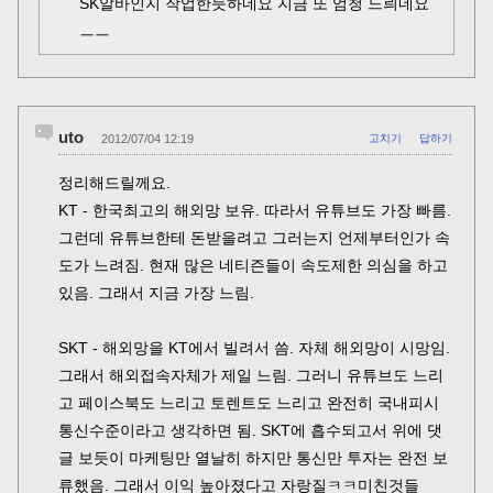
SK알바인지 작업한듯하네요 지금 또 엄청 느릐네요
ㅡㅡ
uto
2012/07/04 12:19
고치기
답하기
정리해드릴께요.
KT - 한국최고의 해외망 보유. 따라서 유튜브도 가장 빠름.
그런데 유튜브한테 돈받을려고 그러는지 언제부터인가 속
도가 느려짐. 현재 많은 네티즌들이 속도제한 의심을 하고
있음. 그래서 지금 가장 느림.
SKT - 해외망을 KT에서 빌려서 씀. 자체 해외망이 시망임.
그래서 해외접속자체가 제일 느림. 그러니 유튜브도 느리
고 페이스북도 느리고 토렌트도 느리고 완전히 국내피시
통신수준이라고 생각하면 됨. SKT에 흡수되고서 위에 댓
글 보듯이 마케팅만 열날히 하지만 통신만 투자는 완전 보
류했음. 그래서 이익 높아졌다고 자랑질ㅋㅋ미친것들