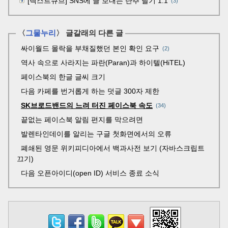
[텍스트큐브] SNS에 글 보내는 단추 달기 1.1
(3)
〈
그물누리
〉 글갈래의 다른 글
싸이월드 몰락을 부채질했던 본인 확인 요구
2
역사 속으로 사라지는 파란(Paran)과 하이텔(HiTEL)
페이스북의 한글 글씨 크기
다음 카페를 번거롭게 하는 덧글 300자 제한
SK브로드밴드의 느려 터진 페이스북 속도
34
끝없는 페이스북 알림 편지를 막으려면
발렌타인데이를 알리는 구글 첫화면에서의 오류
폐쇄된 영문 위키피디아에서 백과사전 보기 (자바스크립트
끄기)
다음 오픈아이디(open ID) 서비스 종료 소식