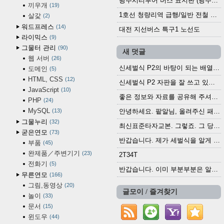
광주시티투어 버스 표지판 (광주역 정류장) (2024?)
끼우개
19
1호선 청량리역 급행/일반 전철 시간표 · 노선도 (2025.12.30~)
살갗
2
워드프레스
14
대전 지선버스 특구1 노선도
라이믹스
9
그물터 관리
90
새 덧글
웹 서버
26
신세벌식 P2의 바탕이 되는 배열이나 주요 기능...
도메인
5
HTML, CSS
12
신세벌식 P2 자판을 잘 쓰고 있습니다. 쓰기 편리...
JavaScript
10
좋은 정보와 자료를 공유해 주셔서 고맙습니다....
PHP
24
MySQL
13
안녕하세요. 팥알님, 올려주신 패치 여러모로 감사...
그물누리
32
최신표준타자교본. 그렇죠. 그 당시에 최신 표준...
굳은연모
73
반갑습니다. 제가 세벌식을 알게 되어 세벌식 써...
부품
45
완제품／주변기기
23
2T34T
전화기
5
반갑습니다. 이미 부분부분은 알려진 정보들이...
무른연모
166
그림,동영상
20
글모이 / 즐겨찾기
놀이
33
문서
15
윈도우
44