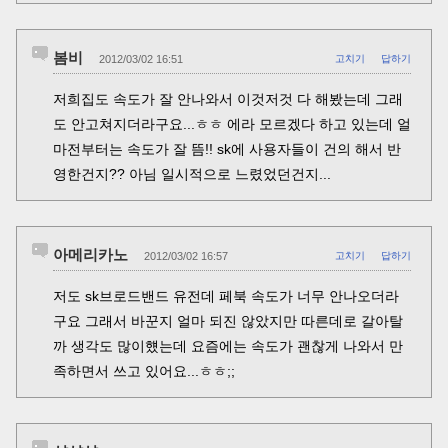
봄비
2012/03/02 16:51
고치기
답하기
저희집도 속도가 잘 안나와서 이것저것 다 해봤는데 그래
도 안고쳐지더라구요...ㅎㅎ 에라 모르겠다 하고 있는데 얼
마전부터는 속도가 잘 뜸!! sk에 사용자들이 건의 해서 반
영한건지?? 아님 일시적으로 느렸었던건지...
아메리카노
2012/03/02 16:57
고치기
답하기
저도 sk브로드밴드 유전데 페북 속도가 너무 안나오더라
구요 그래서 바꾼지 얼마 되진 않았지만 따른데로 갈아탈
까 생각도 많이헀는데 요즘에는 속도가 괜찮게 나와서 만
족하면서 쓰고 있어요...ㅎㅎ;;