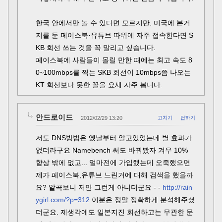
한국 안에서만 놀 수 있다면 모르지만, 미국에 본거
지를 둔 페이스북·유튜브 따위에 자주 접속한다면 S
KB 회선 쓰는 것을 꼭 말리고 싶습니다.
페이스북에 사람들이 몰릴 만한 때에는 최고 속도 8
0~100mbps를 찍는 SKB 회선이 10mbps쯤 나오는
KT 회선보다 못한 꼴을 요새 자주 봅니다.
안드로이드
2012/02/29 13:20
고치기
답하기
저도 DNS방법은 옜날부터 알고있었는데 별 효과가
없더라구요 Namebench 써도 바꿔봤자 겨우 10%
향상 밖에 없고... 얼마전에 가입했는데 오죽했으면
제가 페이스북,유튜브 느린거에 대해 검색을 했을까
요? 알곡보니 저만 그런게 아니더군요 - -
http://rain
ygirl.com/?p=312
이분은 정말 정확하게 분석해주셨
더군요. 제생각에도 일본지진 회선하고는 무관한 문