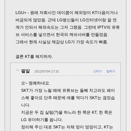
LGU+ - 원래 자회사인 데이콤이 해외망이 KT다음이거나
버금되게 많았음. 근데 LG병신들이 LG인터넷이랑 잘 연
계가 안되서 해외속도는 그저 그랬음. 그런데 IPTV의 유튜
브 서비스를 넣으면서 한국의 캐쉬서버를 만들었음.
그래서 현재 사실상 체감상 LG가 가장 속도가 빠름.
결론 KT를 해지하자.
팥알
2012/07/04 17:31
고치기
답하기
오~ 명쾌하네요.
SKT가 가장 느릴 때에 유튜브는 둘째 치고라도 페이
스북 좋아요 단추 때문에 애를 먹다가 SKT는 끊었습
니다.
지금은 두 집 살림(?)을 하느라 한 쪽은 KT, 한 쪽은
LG 유더하기를 씁니다.
정리해 주신 대로 SKT는 자체 망이 엉망이고, KT는