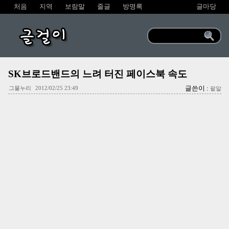
처음
지역
보람말
줄글
방명록
글마당
글걸이
SK브로드밴드의 느려 터진 페이스북 속도
글쓴이 :
그물누리
2012/02/25 23:49
팥알