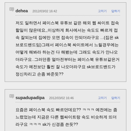
dehea
2012/03/02 16:42
고치기
답하기
저도 일하면서 페이스북 유튜브 같은 해외 웹 싸이트 접속
할일이 많은데요,,이상하게 회사에서는 속도도 빠르게 접
속 잘되는데 집에만 오면 접속이 안되더라구요 ...(집은 sk
브로드밴드임)그래서 페이스북 싸이트에서 느릴경우에는
어떻게 해봐라 하는건 다 해봤는데 그래도 속도가 안나오
더라구요..그러던중 얼마전부터는 페이스북 유튜브같은거
속도가 예전보단 훨씬 잘 나오더라구요 sk브로드밴드가
정신차리고 손좀 봐준듯??
supadupadipa
2012/03/02 16:46
고치기
답하기
요즘은 페이스북 속도 빠르던데요?? ㅋㅋㅋ 예전에는 좀
느렸었는데 지금은 다른 웹싸이트랑 속도 비슷하게 뜨더
라구요 ㅋㅋㅋ sk가 신경좀 쓴듯??