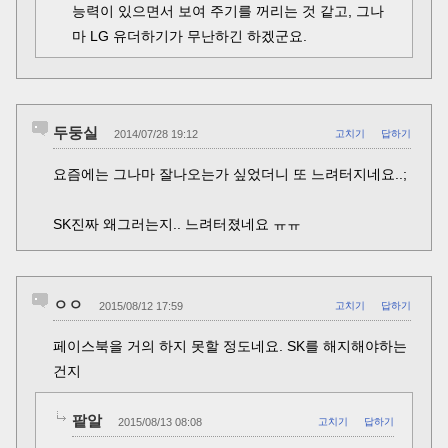
능력이 있으면서 보여 주기를 꺼리는 것 같고, 그나
마 LG 유더하기가 무난하긴 하겠군요.
두둥실
2014/07/28 19:12
고치기
답하기
요즘에는 그나마 잘나오는가 싶었더니 또 느려터지네요..;
SK진짜 왜그러는지.. 느려터졌네요 ㅠㅠ
ㅇㅇ
2015/08/12 17:59
고치기
답하기
페이스북을 거의 하지 못할 정도네요. SK를 해지해야하는
건지
팥알
2015/08/13 08:08
고치기
답하기