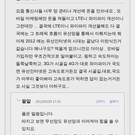
요즘 통신사들 너무 망 관리나 개선에 돈을 안쓰네요 , 모
바일 마케팅에만 돈을 쳐들이고 LTE니 와이파이 개선이니
그런데만 ... 결국에 LTE이니 와이파이 개선을해도 다 결
국에는 그 트래픽 흐름이 유선망을 통해서 이뤄지는데 뭐
이제 2012 에는 유선인터넷의 시대는 끝났다 이런식인거
같습니다 왜냐구요? 먹을게 없으니깐요 더이상 . 모바일
가입자만 무조건적으로 밀어붙이고, 핑하고 속도차이는
들쭉날쭉하고. 3G가 시골길 4G가 대로 와이파이가 국도
면 유선인터넷은 고속도로거든요 결국 시골길,대로,국도
가 아무리 좋아봐야 고속도로가 막히면 답이 없는거거든
요 사실 그것보다 더하구요...
팥알
2012/02/29 17:31
고치기
답하기
옳은 말씀입니다.
따지고 보면 무선망도 유선망과 이어져야 힘을 쓸 수
있지요.