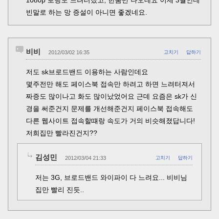
1080p 로딩도 느려터졌고, 한숨만 나오네요 이제 3월인데
빈말로 하는 망 증설이 아니면 좋겠네요.
비비
2012/03/02 16:35
고치기
답하기
저도 sk브로드밴드 이용하는 사람인데요
몇주전만 해도 페이스북 접속만 하려고 하면 느려터져서
짜증도 많이나고 화도 많이났었어요 근데 요즘은 sk가 신
경을 써준건지 문제를 개선해준건지 페이스북 접속해도
다른 웹사이트 접속할떄랑 속도가 거의 비슷해졌답니다!
저희집만 빨라진건지??
김성민
2012/03/04 21:33
고치기
답하기
저는 3G, 브로드밴드 와이파이 다 느려요... 비비님
집만 빨리 진듯..