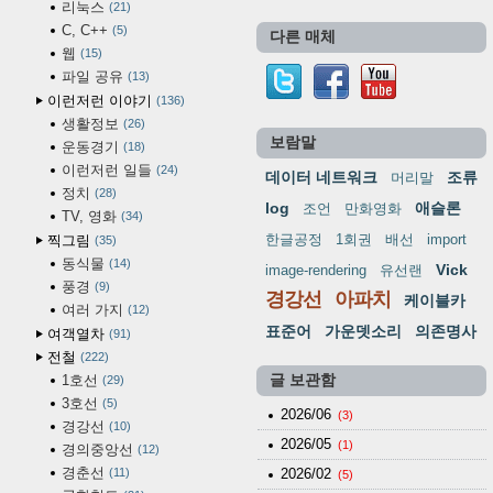
리눅스
21
C, C++
5
다른 매체
웹
15
파일 공유
13
이런저런 이야기
136
생활정보
26
보람말
운동경기
18
이런저런 일들
24
데이터 네트워크
조류
머리말
정치
28
log
애슬론
조언
만화영화
TV, 영화
34
한글공정
1회권
배선
import
찍그림
35
동식물
14
Vick
image-rendering
유선랜
풍경
9
경강선
아파치
케이블카
여러 가지
12
표준어
가운뎃소리
의존명사
여객열차
91
전철
222
1호선
글 보관함
29
3호선
5
2026/06
(3)
경강선
10
2026/05
(1)
경의중앙선
12
경춘선
11
2026/02
(5)