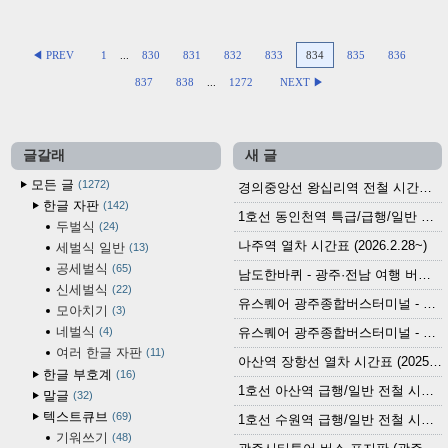
◀ PREV
1
...
830
831
832
833
834
835
836
837
838
...
1272
NEXT ▶
글갈래
새 글
모든 글
1272
경의중앙선 왕십리역 전철 시간표 (2026.4.20~)
한글 자판
142
1호선 동인천역 특급/급행/일반 전철 시간표 (2026.2.28~)
두벌식
24
나주역 열차 시간표 (2026.2.28~)
세벌식 일반
13
공세벌식
65
남도한바퀴 - 광주·전남 여행 버스 노선 (2026.3.1~5.31)
신세벌식
22
유스퀘어 광주종합버스터미널 - 곡성,순천／화순,보성,율포 방면 시외버스 시간표 (2026.1.31)
모아치기
3
네벌식
4
유스퀘어 광주종합버스터미널 - 담양, 순창, 남원, 무주, 장수, 거창, 대구 방면 시외버스 시간표 (2026...
여러 한글 자판
11
아산역 장항선 열차 시간표 (2025.12.30 기준) (무궁화호, ITX-마음, 새마을호, 서해금빛열차)
한글 부호계
16
1호선 아산역 급행/일반 전철 시간표 (2025.12.30~)
말글
32
텍스트큐브
69
1호선 수원역 급행/일반 전철 시간표 (2025.12.30~)
기워쓰기
48