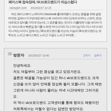
페이스북 접속장애, SK브로드밴드가 의심스럽다
rainygirl.com
2012/02/27 22:25
하도 페이스북이 느려터져서 traceroute 를 때려봤다. 모르는 분들을 위해 설명
하자면, 집에서 지구반대편 페이스북 서버까지 여러 단계의 라우터, 스위치, 온갖
네트워크 장비를 거치게 되는데, 그 경로를 찾는 것이다. 이를테면 다음 네이버 지
도 서비스에서 빠른길 찾기를 누르면 어디사거리 지나 어디삼거리 지나 어디다리
지나 하는식이다. 집에서는 SK브로드밴드를 쓰는데, 이놈의 SK브로드밴드는 유
투브도 느리고 페이스북도 느리고 구글도 느리고 하여튼 ...
방문자
2012/02/27 15:40
고치기
답하기
안녕하세요.
저도 며칠부터 그런 증상을 겪고 있었거든요.
결론은 해결될 가능성이 있긴 하나 sk브로드밴드도 크게
신경을 쓰지 않아 언제쯤 정상화 될지 모릅니다. 그게 매번
그런게 아니라 사람이 몰리는 저녁 시간대에만 그러거든
요.
저 역시 sk브로드밴드 고객센터를 통해 항의도 해봤지만
저희쪽에서는 어쩔수 없다는 답변만 받았어요.