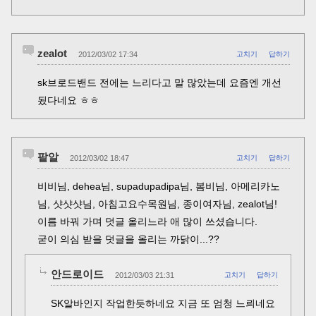
zealot
2012/03/02 17:34
고치기
답하기
sk브로드밴드 전에는 느리다고 말 많았는데 요즘엔 개선
됬다네요 ㅎㅎ
팥알
2012/03/02 18:47
고치기
답하기
비비님, dehea님, supadupadipa님, 봄비님, 아메리카노
님, 샷샷샷님, 아침고요수목원님, 종이여자님, zealot님!
이름 바꿔 가며 덧글 올리느라 애 많이 쓰셨습니다.
굳이 의심 받을 덧글을 올리는 까닭이...??
안드로이드
2012/03/03 21:31
고치기
답하기
SK알바인지 작업한듯하네요 지금 또 엄청 느릐네요