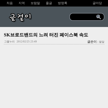
처음
지역
보람말
줄글
방명록
글마당
글걸이
SK브로드밴드의 느려 터진 페이스북 속도
글쓴이 :
그물누리
2012/02/25 23:49
팥알