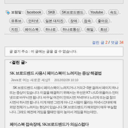
보람말 :
facebook
,
SKB
,
SK브로드밴드
,
Youtube
,
속도
,
유튜브
,
인터넷
,
일본 대지진
,
장애
,
접속
,
좋아요
,
지진
,
페이스북
,
하나로
,
하나로통신
,
해일
,
회선
걸린 글
2
/
덧글
34
글 걸기 주소 : 이 글에는 글을 걸 수 없습니다.
<걸린 글>
SK 브로드밴드 사용시 페이스북이 느려지는 증상 해결법
Java로 여는 새로운 세상!!
2012/02/28 10:10
SK 브로드밴드 사용시 페이스북이 느려지거나 거의 2~3분 걸려서 페이지 하나
뜨는 증상이 있습니다. 이걸을 해결하기 위해서는 우선은 KT 나 LG 유플러스 인터
넷으로 바꾸시면 됩니다. 바꾸실 여건이 안되시면 저녁마다 느리게 뜨는걸 참으
시면서 하시면 됩니다. 이게 매번 그런게 아니고 사람이 몰리는 저녁시간대에 해
외망 전체가 느려지는 현상이 있습니다. SK 브로드밴드가 해외망이 매우 부실합
니다. 그래도 예전에 게임을 할때만 핑이 높아서 게임을 하는데만..
페이스북 접속장애, SK브로드밴드가 의심스럽다