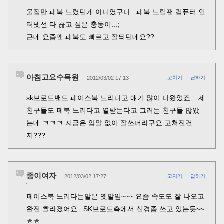
울집만 페북 느렸던게 아니였구나...페북 느릴땐 컴퓨터 인
터넷선 다 끊고 싶은 충동이...;
근데 요즘엔 페북도 빠르고 잘되던데요??
아침고요수목원
2012/03/02 17:13
고치기
답하기
sk브로드밴드 페이스북 느리다고 얘기 많이 나왔었죠....제
친구들도 페북 느리다고 열받는다고 그러는 친구들 많았
는데 ㅋㅋㅋ 지금은 암말 없이 잘쓰더라구요 고쳐진건
지???
종이여자
2012/03/02 17:27
고치기
답하기
페이스북 느리다는말은 옛말임~~~ 요즘 속도도 잘 나오고
완전 빨라졌어요.. SK브로드측에서 신경좀 쓰고 있는듯~~
ㅎㅎ