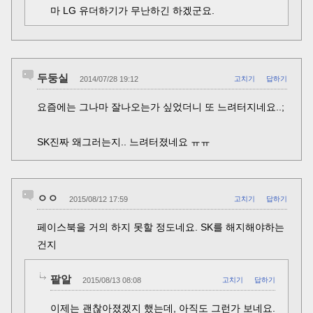
마 LG 유더하기가 무난하긴 하겠군요.
두둥실
2014/07/28 19:12
고치기
답하기
요즘에는 그나마 잘나오는가 싶었더니 또 느려터지네요..;
SK진짜 왜그러는지.. 느려터졌네요 ㅠㅠ
ㅇㅇ
2015/08/12 17:59
고치기
답하기
페이스북을 거의 하지 못할 정도네요. SK를 해지해야하는
건지
팥알
2015/08/13 08:08
고치기
답하기
이제는 괜찮아졌겠지 했는데, 아직도 그런가 보네요.