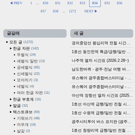
◀ PREV
1
...
830
831
832
833
834
835
836
837
838
...
1272
NEXT ▶
글갈래
새 글
모든 글
1272
경의중앙선 왕십리역 전철 시간표 (2026.4.20~)
한글 자판
142
1호선 동인천역 특급/급행/일반 전철 시간표 (2026.2.28~)
두벌식
24
나주역 열차 시간표 (2026.2.28~)
세벌식 일반
13
공세벌식
65
남도한바퀴 - 광주·전남 여행 버스 노선 (2026.3.1~5.31)
신세벌식
22
유스퀘어 광주종합버스터미널 - 곡성,순천／화순,보성,율포 방면 시외버스 시간표 (2026.1.31)
모아치기
3
네벌식
4
유스퀘어 광주종합버스터미널 - 담양, 순창, 남원, 무주, 장수, 거창, 대구 방면 시외버스 시간표 (2026...
여러 한글 자판
11
아산역 장항선 열차 시간표 (2025.12.30 기준) (무궁화호, ITX-마음, 새마을호, 서해금빛열차)
한글 부호계
16
1호선 아산역 급행/일반 전철 시간표 (2025.12.30~)
말글
32
텍스트큐브
69
1호선 수원역 급행/일반 전철 시간표 (2025.12.30~)
기워쓰기
48
광주시티투어 버스 표지판 (광주역 정류장) (2024?)
끼우개
19
1호선 청량리역 급행/일반 전철 시간표 · 노선도 (2025.12.30~)
살갗
2