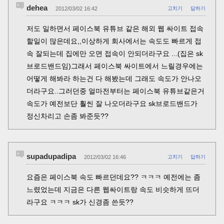
dehea
2012/03/02 16:42
고치기
답하기
저도 일하면서 페이스북 유튜브 같은 해외 웹 싸이트 접속
할일이 많은데요,,이상하게 회사에서는 속도도 빠르게 접
속 잘되는데 집에만 오면 접속이 안되더라구요 ...(집은 sk
브로드밴드임)그래서 페이스북 싸이트에서 느릴경우에는
어떻게 해봐라 하는건 다 해봤는데 그래도 속도가 안나오
더라구요..그러던중 얼마전부터는 페이스북 유튜브같은거
속도가 예전보단 훨씬 잘 나오더라구요 sk브로드밴드가
정신차리고 손좀 봐준듯??
supadupadipa
2012/03/02 16:46
고치기
답하기
요즘은 페이스북 속도 빠르던데요?? ㅋㅋㅋ 예전에는 좀
느렸었는데 지금은 다른 웹싸이트랑 속도 비슷하게 뜨더
라구요 ㅋㅋㅋ sk가 신경좀 쓴듯??