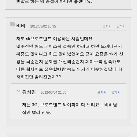
빈말로 하는 망 증설이 아니면 좋겠네요.
비비
2012/03/02 16:35
고치기
답하기
저도 sk브로드밴드 이용하는 사람인데요
몇주전만 해도 페이스북 접속만 하려고 하면 느려터져서
짜증도 많이나고 화도 많이났었어요 근데 요즘은 sk가 신
경을 써준건지 문제를 개선해준건지 페이스북 접속해도
다른 웹사이트 접속할떄랑 속도가 거의 비슷해졌답니다!
저희집만 빨라진건지??
김성민
2012/03/04 21:33
고치기
답하기
저는 3G, 브로드밴드 와이파이 다 느려요... 비비님
집만 빨리 진듯..