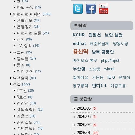
웹
15
파일 공유
13
이런저런 이야기
136
생활정보
26
보람말
운동경기
18
이런저런 일들
24
KCHR
경원선
보안 설정
정치
28
redhat
표준요금제
양동시장
TV, 영화
34
용산역
남북 공동안
찍그림
35
동식물
14
바이오스 복구
php://input
풍경
9
부산행
신당동
wheel
여러 가지
12
IE 6
얼마에요
서둔동
유재석
여객열차
91
전철
222
반디1-1
동구릉역
이중모음
1호선
29
3호선
5
글 보관함
경강선
10
2026/06
(3)
경의중앙선
12
경춘선
11
2026/05
(1)
공항철도
21
2026/02
(5)
수인분당선
48
2026/01
(13)
신분당선
30