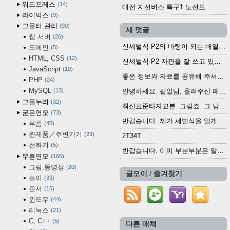
워드프레스
14
대전 지선버스 특구1 노선도
라이믹스
9
그물터 관리
90
새 덧글
웹 서버
26
신세벌식 P2의 바탕이 되는 배열이나 주요 기능...
도메인
5
HTML, CSS
12
신세벌식 P2 자판을 잘 쓰고 있습니다. 쓰기 편리...
JavaScript
10
좋은 정보와 자료를 공유해 주셔서 고맙습니다....
PHP
24
MySQL
13
안녕하세요. 팥알님, 올려주신 패치 여러모로 감사...
그물누리
32
최신표준타자교본. 그렇죠. 그 당시에 최신 표준...
굳은연모
73
반갑습니다. 제가 세벌식을 알게 되어 세벌식 써...
부품
45
완제품／주변기기
23
2T34T
전화기
5
반갑습니다. 이미 부분부분은 알려진 정보들이...
무른연모
166
그림,동영상
20
글모이 / 즐겨찾기
놀이
33
문서
15
윈도우
44
리눅스
21
C, C++
5
다른 매체