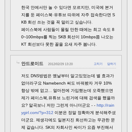
한국 안에서만 놀 수 있다면 모르지만, 미국에 본거
지를 둔 페이스북·유튜브 따위에 자주 접속한다면 S
KB 회선 쓰는 것을 꼭 말리고 싶습니다.
페이스북에 사람들이 몰릴 만한 때에는 최고 속도 8
0~100mbps를 찍는 SKB 회선이 10mbps쯤 나오는
KT 회선보다 못한 꼴을 요새 자주 봅니다.
안드로이드
2012/02/29 13:20
고치기
답하기
저도 DNS방법은 옜날부터 알고있었는데 별 효과가
없더라구요 Namebench 써도 바꿔봤자 겨우 10%
향상 밖에 없고... 얼마전에 가입했는데 오죽했으면
제가 페이스북,유튜브 느린거에 대해 검색을 했을까
요? 알곡보니 저만 그런게 아니더군요 - -
http://rain
ygirl.com/?p=312
이분은 정말 정확하게 분석해주셨
더군요. 제생각에도 일본지진 회선하고는 무관한 문
제 같습니다. SK의 자회사인 싸이가 요즘 부진해서