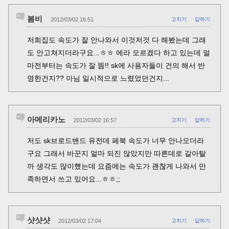
봄비
2012/03/02 16:51
고치기
답하기
저희집도 속도가 잘 안나와서 이것저것 다 해봤는데 그래
도 안고쳐지더라구요...ㅎㅎ 에라 모르겠다 하고 있는데 얼
마전부터는 속도가 잘 뜸!! sk에 사용자들이 건의 해서 반
영한건지?? 아님 일시적으로 느렸었던건지...
아메리카노
2012/03/02 16:57
고치기
답하기
저도 sk브로드밴드 유전데 페북 속도가 너무 안나오더라
구요 그래서 바꾼지 얼마 되진 않았지만 따른데로 갈아탈
까 생각도 많이헀는데 요즘에는 속도가 괜찮게 나와서 만
족하면서 쓰고 있어요...ㅎㅎ;;
샷샷샷
2012/03/02 17:04
고치기
답하기