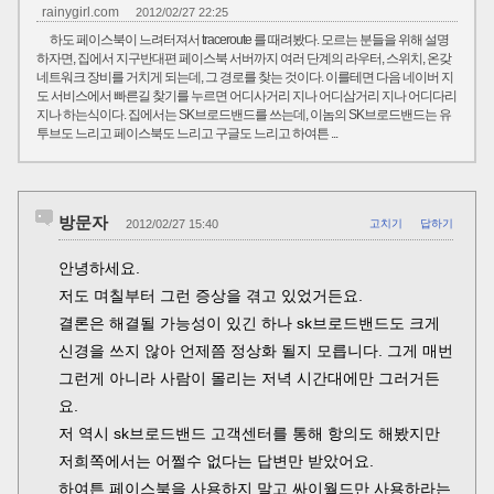
rainygirl.com
2012/02/27 22:25
하도 페이스북이 느려터져서 traceroute 를 때려봤다. 모르는 분들을 위해 설명
하자면, 집에서 지구반대편 페이스북 서버까지 여러 단계의 라우터, 스위치, 온갖
네트워크 장비를 거치게 되는데, 그 경로를 찾는 것이다. 이를테면 다음 네이버 지
도 서비스에서 빠른길 찾기를 누르면 어디사거리 지나 어디삼거리 지나 어디다리
지나 하는식이다. 집에서는 SK브로드밴드를 쓰는데, 이놈의 SK브로드밴드는 유
투브도 느리고 페이스북도 느리고 구글도 느리고 하여튼 ...
방문자
2012/02/27 15:40
고치기
답하기
안녕하세요.
저도 며칠부터 그런 증상을 겪고 있었거든요.
결론은 해결될 가능성이 있긴 하나 sk브로드밴드도 크게
신경을 쓰지 않아 언제쯤 정상화 될지 모릅니다. 그게 매번
그런게 아니라 사람이 몰리는 저녁 시간대에만 그러거든
요.
저 역시 sk브로드밴드 고객센터를 통해 항의도 해봤지만
저희쪽에서는 어쩔수 없다는 답변만 받았어요.
하여튼 페이스북을 사용하지 말고 싸이월드만 사용하라는