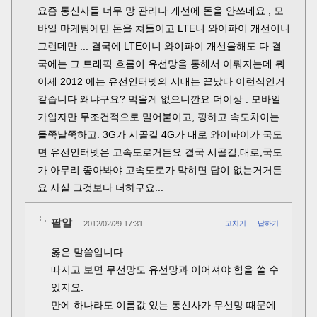
요즘 통신사들 너무 망 관리나 개선에 돈을 안쓰네요 , 모
바일 마케팅에만 돈을 쳐들이고 LTE니 와이파이 개선이니
그런데만 ... 결국에 LTE이니 와이파이 개선을해도 다 결
국에는 그 트래픽 흐름이 유선망을 통해서 이뤄지는데 뭐
이제 2012 에는 유선인터넷의 시대는 끝났다 이런식인거
같습니다 왜냐구요? 먹을게 없으니깐요 더이상 . 모바일
가입자만 무조건적으로 밀어붙이고, 핑하고 속도차이는
들쭉날쭉하고. 3G가 시골길 4G가 대로 와이파이가 국도
면 유선인터넷은 고속도로거든요 결국 시골길,대로,국도
가 아무리 좋아봐야 고속도로가 막히면 답이 없는거거든
요 사실 그것보다 더하구요...
팥알
2012/02/29 17:31
고치기
답하기
옳은 말씀입니다.
따지고 보면 무선망도 유선망과 이어져야 힘을 쓸 수
있지요.
만에 하나라도 이름값 있는 통신사가 무선망 때문에