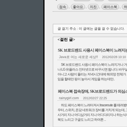
접속
,
좋아요
,
지진
,
페이스북
,
글 걸기 주소 : 이 글에는 글을 걸 수 없습니다.
<걸린 글>
SK 브로드밴드 사용시 페이스북이 느려지
Java로 여는 새로운 세상!!
2012/02/28 10:10
SK 브로드밴드 사용시 페이스북이 느려지거나 거의
나 LG 유플러스 인터넷으로 바꾸시면 됩니다. 바꾸
아니고 사람이 몰리는 저녁시간대에 해외망 전체가 
임을 할때만 핑이 높아서 게임을 하는데만..
페이스북 접속장애, SK브로드밴드가 의심
rainygirl.com
2012/02/27 22:25
하도 페이스북이 느려터져서 traceroute 를 
우터, 스위치, 온갖 네트워크 장비를 거치게 되는데,
사거리 지나 어디삼거리 지나 어디다리지나 하는식이
북도 느리고 구글도 느리고 하여튼 ...