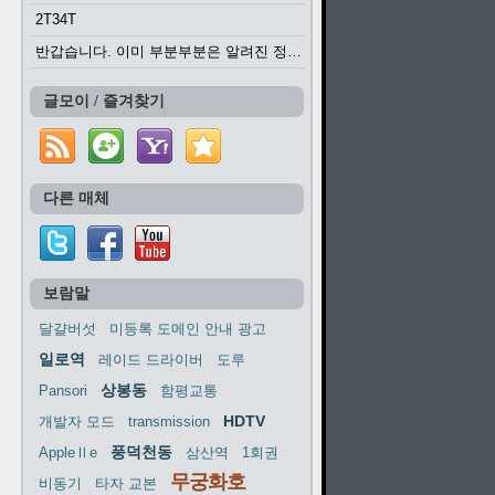
2T34T
반갑습니다. 이미 부분부분은 알려진 정보들이...
글모이 / 즐겨찾기
다른 매체
보람말
달걀버섯
미등록 도메인 안내 광고
일로역
레이드 드라이버
도루
상봉동
Pansori
함평교통
HDTV
개발자 모드
transmission
풍덕천동
AppleⅡe
삼산역
1회권
무궁화호
비동기
타자 교본