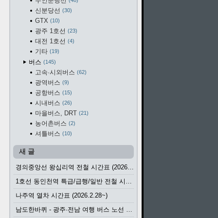
수인분당선
48
신분당선
30
GTX
10
광주 1호선
23
대전 1호선
4
기타
19
버스
145
고속·시외버스
62
광역버스
9
공항버스
15
시내버스
26
마을버스, DRT
21
농어촌버스
2
셔틀버스
10
새 글
경의중앙선 왕십리역 전철 시간표 (2026.4.20~)
1호선 동인천역 특급/급행/일반 전철 시간표 (2026.2.28~)
나주역 열차 시간표 (2026.2.28~)
남도한바퀴 - 광주·전남 여행 버스 노선 (2026.3.1~5.31)