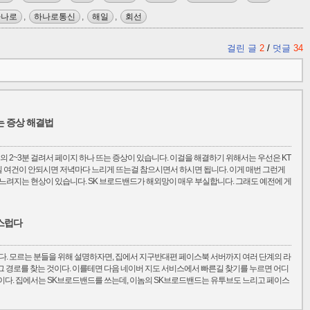
하나로
,
하나로통신
,
해일
,
회선
걸린 글
2
/
덧글
34
는 증상 해결법
 2~3분 걸려서 페이지 하나 뜨는 증상이 있습니다. 이걸을 해결하기 위해서는 우선은 KT
실 여건이 안되시면 저녁마다 느리게 뜨는걸 참으시면서 하시면 됩니다. 이게 매번 그런게
느려지는 현상이 있습니다. SK 브로드밴드가 해외망이 매우 부실합니다. 그래도 예전에 게
스럽다
때려봤다. 모르는 분들을 위해 설명하자면, 집에서 지구반대편 페이스북 서버까지 여러 단계의 라
 그 경로를 찾는 것이다. 이를테면 다음 네이버 지도 서비스에서 빠른길 찾기를 누르면 어디
다. 집에서는 SK브로드밴드를 쓰는데, 이놈의 SK브로드밴드는 유투브도 느리고 페이스