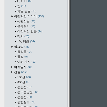
C, C++
5
웹
15
파일 공유
13
이런저런 이야기
136
생활정보
26
운동경기
18
이런저런 일들
24
정치
28
TV, 영화
34
찍그림
35
동식물
14
풍경
9
여러 가지
12
여객열차
91
전철
222
1호선
29
3호선
5
경강선
10
경의중앙선
12
경춘선
11
공항철도
21