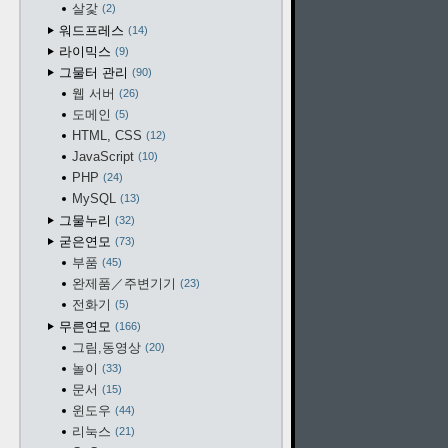
살갗
2
워드프레스
14
라이믹스
9
그물터 관리
90
웹 서버
26
도메인
5
HTML, CSS
12
JavaScript
10
PHP
24
MySQL
13
그물누리
32
굳은연모
73
부품
45
완제품／주변기기
23
전화기
5
무른연모
166
그림,동영상
20
놀이
33
문서
15
윈도우
44
리눅스
21