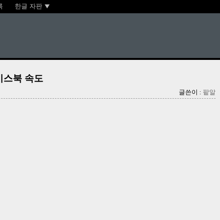
록
한글 자판
이스북 속도
글쓴이 :
팥알