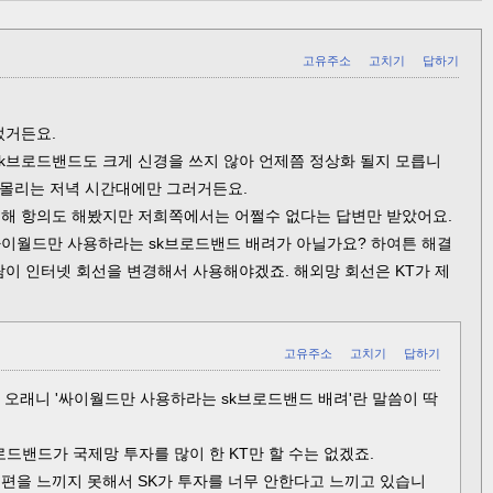
고유주소
고치기
답하기
었거든요.
sk브로드밴드도 크게 신경을 쓰지 않아 언제쯤 정상화 될지 모릅니
 몰리는 저녁 시간대에만 그러거든요.
통해 항의도 해봤지만 저희쪽에서는 어쩔수 없다는 답변만 받았어요.
이월드만 사용하라는 sk브로드밴드 배려가 아닐가요? 하여튼 해결
람이 인터넷 회선을 변경해서 사용해야겠죠. 해외망 회선은 KT가 제
고유주소
고치기
답하기
지 오래니 '싸이월드만 사용하라는 sk브로드밴드 배려'란 말씀이 딱
드밴드가 국제망 투자를 많이 한 KT만 할 수는 없겠죠.
불편을 느끼지 못해서 SK가 투자를 너무 안한다고 느끼고 있습니