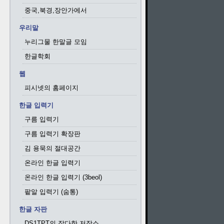
중국,북경,장안가에서
우리말
누리그물 한말글 모임
한글학회
웹
피시넷의 홈페이지
한글 입력기
구름 입력기
구름 입력기 확장판
김 용묵의 절대공간
온라인 한글 입력기
온라인 한글 입력기 (3beol)
팥알 입력기 (숨통)
한글 자판
DS1TPT의 잡다한 저장소