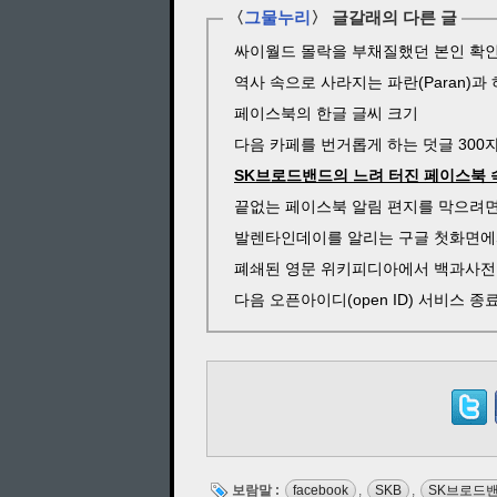
〈
그물누리
〉 글갈래의 다른 글
싸이월드 몰락을 부채질했던 본인 확인
역사 속으로 사라지는 파란(Paran)과 하
페이스북의 한글 글씨 크기
다음 카페를 번거롭게 하는 덧글 300
SK브로드밴드의 느려 터진 페이스북 
끝없는 페이스북 알림 편지를 막으려
발렌타인데이를 알리는 구글 첫화면에
폐쇄된 영문 위키피디아에서 백과사전 
다음 오픈아이디(open ID) 서비스 종
보람말 :
facebook
,
SKB
,
SK브로드