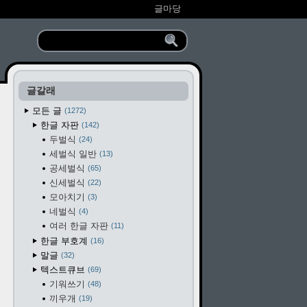
글마당
글갈래
모든 글
1272
한글 자판
142
두벌식
24
세벌식 일반
13
공세벌식
65
신세벌식
22
모아치기
3
네벌식
4
여러 한글 자판
11
한글 부호계
16
말글
32
텍스트큐브
69
기워쓰기
48
끼우개
19