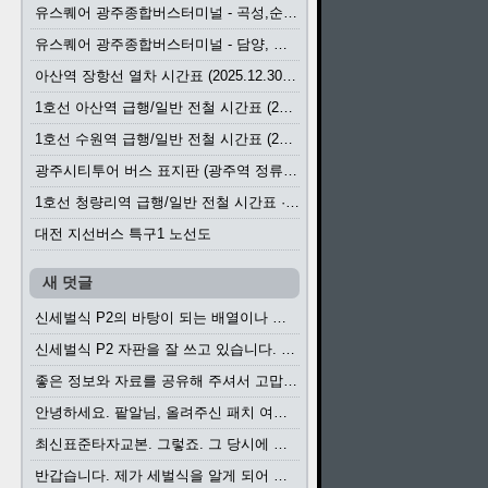
유스퀘어 광주종합버스터미널 - 곡성,순천／화순,보성,율포 방면 시외버스 시간표 (2026.1.31)
유스퀘어 광주종합버스터미널 - 담양, 순창, 남원, 무주, 장수, 거창, 대구 방면 시외버스 시간표 (2026...
아산역 장항선 열차 시간표 (2025.12.30 기준) (무궁화호, ITX-마음, 새마을호, 서해금빛열차)
1호선 아산역 급행/일반 전철 시간표 (2025.12.30~)
1호선 수원역 급행/일반 전철 시간표 (2025.12.30~)
광주시티투어 버스 표지판 (광주역 정류장) (2024?)
1호선 청량리역 급행/일반 전철 시간표 · 노선도 (2025.12.30~)
대전 지선버스 특구1 노선도
새 덧글
신세벌식 P2의 바탕이 되는 배열이나 주요 기능...
신세벌식 P2 자판을 잘 쓰고 있습니다. 쓰기 편리...
좋은 정보와 자료를 공유해 주셔서 고맙습니다....
안녕하세요. 팥알님, 올려주신 패치 여러모로 감사...
최신표준타자교본. 그렇죠. 그 당시에 최신 표준...
반갑습니다. 제가 세벌식을 알게 되어 세벌식 써...