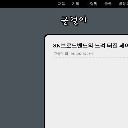
처음
지역
보람말
줄글
방명
글걸이
SK브로드밴드의 느려 터진 페
그물누리
2012/02/25 23:49