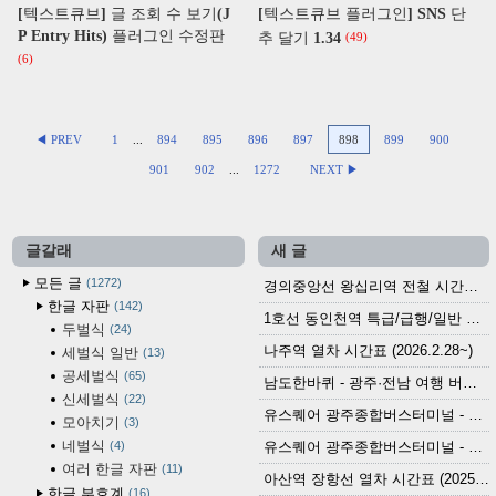
[텍스트큐브] 글 조회 수 보기(J
[텍스트큐브 플러그인] SNS 단
P Entry Hits) 플러그인 수정판
추 달기 1.34
(49)
(6)
◀ PREV
1
...
894
895
896
897
898
899
900
901
902
...
1272
NEXT ▶
글갈래
새 글
모든 글
1272
경의중앙선 왕십리역 전철 시간표 (2026.4.20~)
한글 자판
142
1호선 동인천역 특급/급행/일반 전철 시간표 (2026.2.28~)
두벌식
24
나주역 열차 시간표 (2026.2.28~)
세벌식 일반
13
공세벌식
65
남도한바퀴 - 광주·전남 여행 버스 노선 (2026.3.1~5.31)
신세벌식
22
유스퀘어 광주종합버스터미널 - 곡성,순천／화순,보성,율포 방면 시외버스 시간표 (2026.1.31)
모아치기
3
네벌식
4
유스퀘어 광주종합버스터미널 - 담양, 순창, 남원, 무주, 장수, 거창, 대구 방면 시외버스 시간표 (2026...
여러 한글 자판
11
아산역 장항선 열차 시간표 (2025.12.30 기준) (무궁화호, ITX-마음, 새마을호, 서해금빛열차)
한글 부호계
16