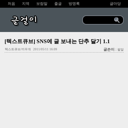
처음
지역
보람말
줄글
방명록
글마당
글걸이
[텍스트큐브] SNS에 글 보내는 단추 달기 1.1
글쓴이 :
텍스트큐브/끼우개
2011/05/11 16:09
팥알