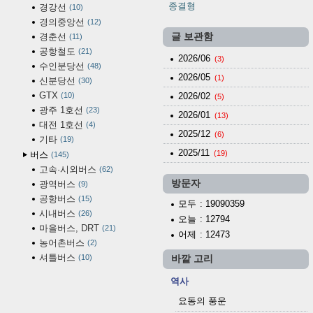
종결형
경강선
10
경의중앙선
12
경춘선
글 보관함
11
공항철도
21
2026/06
(3)
수인분당선
48
2026/05
(1)
신분당선
30
GTX
10
2026/02
(5)
광주 1호선
23
2026/01
(13)
대전 1호선
4
2025/12
(6)
기타
19
2025/11
(19)
버스
145
고속·시외버스
62
방문자
광역버스
9
공항버스
15
모두
: 19090359
시내버스
26
오늘
: 12794
마을버스, DRT
21
어제
: 12473
농어촌버스
2
셔틀버스
10
바깥 고리
역사
요동의 풍운