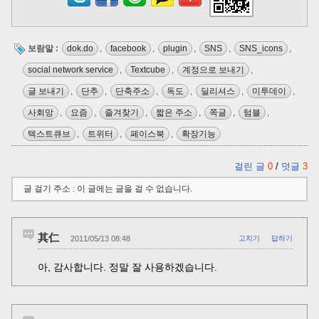
보람말 :
dok.do
,
facebook
,
plugin
,
SNS
,
SNS_icons
,
social network service
,
Textcube
,
계정으로 보내기
,
글 보내기
,
단추
,
단축주소
,
독도
,
딜리셔스
,
미투데이
,
사회망
,
요즘
,
즐겨찾기
,
짧은 주소
,
쪽글
,
텀블
,
텍스트큐브
,
트위터
,
페이스북
,
확장기능
걸린 글
0
/
덧글
3
글 걸기 주소 : 이 글에는 글을 걸 수 없습니다.
其仁
2011/05/13 08:48
고치기
답하기
아, 감사합니다. 정말 잘 사용하겠습니다.