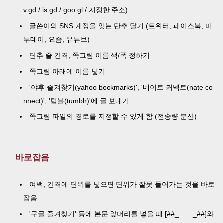
v.gd / is.gd / goo.gl / 지정한 주소)
글쓴이의 SNS 계정을 잇는 단추 달기 (트위터, 페이스북, 미
투데이, 요즘, 유튜브)
단추 줄 간격, 쪽그림 이름 색/폭 정하기
쪽그림 아래에 이름 넣기
'야후 즐겨찾기(yahoo bookmarks)', '네이트 커넥트(nate co
nnect)', '텀블(tumblr)'에 글 보내기
쪽그림 파일의 경로를 지정할 수 있게 함 (전송량 분산)
바로잡음
여백, 간격에 단위를 넣으면 단위가 잘못 들어가는 것을 바로
잡음
'구글 즐겨찾기' 등에 본문 앞머리를 넣을 때 [##_ ..... _##]와