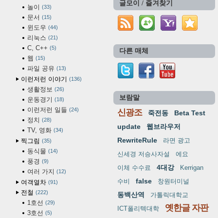
글모이 / 즐겨찾기
놀이
33
문서
15
윈도우
44
리눅스
21
C, C++
5
다른 매체
웹
15
파일 공유
13
이런저런 이야기
136
생활정보
26
보람말
운동경기
18
이런저런 일들
24
신광조
죽전동
Beta Test
정치
28
update
웹브라우저
TV, 영화
34
RewriteRule
라면 광고
찍그림
35
동식물
14
신세경 저승사자설
에요
풍경
9
4대강
이체 수수료
Kerrigan
여러 가지
12
false
수비
창원터미널
여객열차
91
전철
222
동백산역
가톨릭대학교
1호선
29
옛한글 자판
ICT폴리텍대학
3호선
5