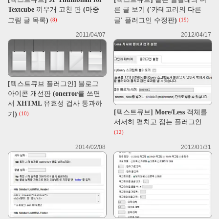
Textcube 끼우개 고친 판 (마중
른 글 보기 ('카테고리의 다른
그림 글 목록)
글' 플러그인 수정판)
(8)
(19)
2011/04/07
2012/04/17
[텍스트큐브 플러그인] 블로그
아이콘 개선판 (onerror를 쓰면
서 XHTML 유효성 겁사 통과하
[텍스트큐브] More/Less 객체를
기)
(10)
서서히 펼치고 접는 플러그인
(12)
2014/02/08
2012/01/31