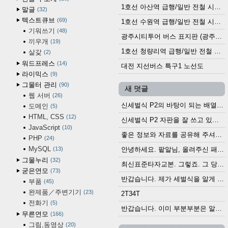
1호선 아산역 급행/일반 전철 시간표 (2025.12.30~)
말글
32
텍스트큐브
69
1호선 수원역 급행/일반 전철 시간표 (2025.12.30~)
기워쓰기
48
광주시티투어 버스 표지판 (광주역 정류장) (2024?)
끼우개
19
1호선 청량리역 급행/일반 전철 시간표 · 노선도 (2025.12.30~)
살갗
2
워드프레스
14
대전 지선버스 특구1 노선도
라이믹스
9
그물터 관리
90
새 덧글
웹 서버
26
신세벌식 P2의 바탕이 되는 배열이나 주요 기능...
도메인
5
HTML, CSS
12
신세벌식 P2 자판을 잘 쓰고 있습니다. 쓰기 편리...
JavaScript
10
좋은 정보와 자료를 공유해 주셔서 고맙습니다....
PHP
24
MySQL
13
안녕하세요. 팥알님, 올려주신 패치 여러모로 감사...
그물누리
32
최신표준타자교본. 그렇죠. 그 당시에 최신 표준...
굳은연모
73
반갑습니다. 제가 세벌식을 알게 되어 세벌식 써...
부품
45
완제품／주변기기
23
2T34T
전화기
5
반갑습니다. 이미 부분부분은 알려진 정보들이...
무른연모
166
그림,동영상
20