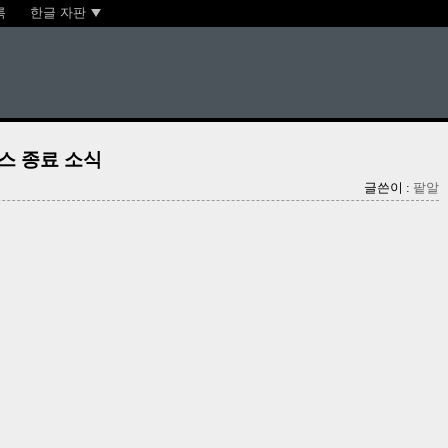
록
한글 자판
비스 종료 소식
글쓴이 :
팥알