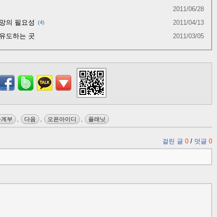
2011/06/28
업망의 필요성
2011/04/13
4
 유도하는 곳
2011/03/05
가계부
,
다음
,
오픈아이디
,
플래닛
걸린 글
0
/
덧글
0