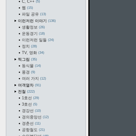
C, C++
5
웹
15
파일 공유
13
이런저런 이야기
136
생활정보
26
운동경기
18
이런저런 일들
24
정치
28
TV, 영화
34
찍그림
35
동식물
14
풍경
9
여러 가지
12
여객열차
91
전철
222
1호선
29
3호선
5
경강선
10
경의중앙선
12
경춘선
11
공항철도
21