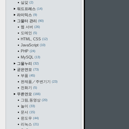
살갗
2
워드프레스
14
라이믹스
9
그물터 관리
90
웹 서버
26
도메인
5
HTML, CSS
12
JavaScript
10
PHP
24
MySQL
13
그물누리
32
굳은연모
73
부품
45
완제품／주변기기
23
전화기
5
무른연모
166
그림,동영상
20
놀이
33
문서
15
윈도우
44
리눅스
21