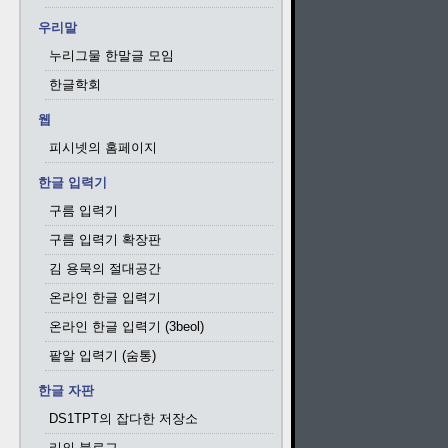
우리말
누리그물 한말글 모임
한글학회
웹
피시넷의 홈페이지
한글 입력기
구름 입력기
구름 입력기 확장판
김 용묵의 절대공간
온라인 한글 입력기
온라인 한글 입력기 (3beol)
팥알 입력기 (숨통)
한글 자판
DS1TPT의 잡다한 저장소
리의 블로그