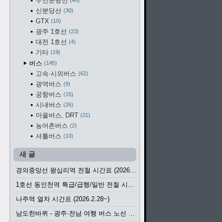
수인분당선
48
신분당선
30
GTX
10
광주 1호선
23
대전 1호선
4
기타
19
버스
145
고속·시외버스
62
광역버스
9
공항버스
15
시내버스
26
마을버스, DRT
21
농어촌버스
2
셔틀버스
10
새 글
경의중앙선 왕십리역 전철 시간표 (2026.4.20~)
1호선 동인천역 특급/급행/일반 전철 시간표 (2026.2.28~)
나주역 열차 시간표 (2026.2.28~)
남도한바퀴 - 광주·전남 여행 버스 노선 (2026.3.1~5.31)