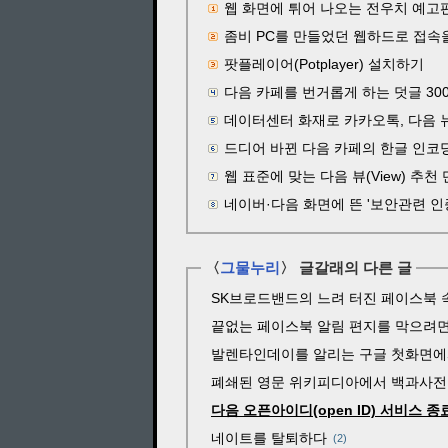
웹 화면에 튀어 나오는 전우치 예고
좀비 PC를 만들었던 웹하드로 접속
팟플레이어(Potplayer) 설치하기
다음 카페를 번거롭게 하는 덧글 30
데이터센터 화재로 카카오톡, 다음 
드디어 바뀐 다음 카페의 한글 인코딩 방
웹 표준에 맞는 다음 뷰(View) 추천
네이버·다음 화면에 뜬 '보안관련 인
〈
그물누리
〉 글갈래의 다른 글
SK브로드밴드의 느려 터진 페이스북 
끝없는 페이스북 알림 편지를 막으려
발렌타인데이를 알리는 구글 첫화면에
폐쇄된 영문 위키피디아에서 백과사전 
다음 오픈아이디(open ID) 서비스 종
네이트를 탈퇴하다
2