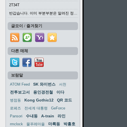
2T34T
반갑습니다. 이미 부분부분은 알려진 정보들이...
글모이 / 즐겨찾기
다른 매체
보람말
SK 와이번스
ATOM Feed
서천
전투보고서
용인경전철
이다
Kong Gothic12
QR 코드
병점동
로페즈
전세계 대통령
GeForce
수내동
A-train
라인
Pansori
마륵동
박흥호
rmclock
물푸레마을