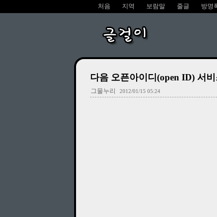
처음
지역
보람말
줄글
방명
글걸이
다음 오픈아이디(open ID) 서
그물누리
2012/01/15 05:24