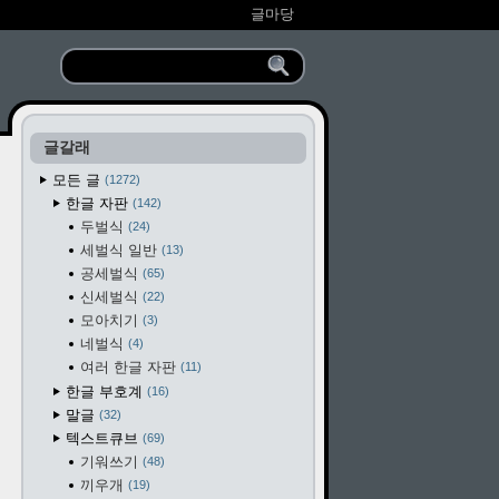
글마당
글갈래
모든 글
1272
한글 자판
142
두벌식
24
세벌식 일반
13
공세벌식
65
신세벌식
22
모아치기
3
네벌식
4
여러 한글 자판
11
한글 부호계
16
말글
32
텍스트큐브
69
기워쓰기
48
끼우개
19