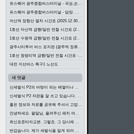
유스퀘어 광주종합버스터미널 - 곡성,순천／화순,보성,율포 방면 시외버스 시간표 (2026.1.31)
유스퀘어 광주종합버스터미널 - 담양, 순창, 남원, 무주, 장수, 거창, 대구 방면 시외버스 시간표 (2026...
아산역 장항선 열차 시간표 (2025.12.30 기준) (무궁화호, ITX-마음, 새마을호, 서해금빛열차)
1호선 아산역 급행/일반 전철 시간표 (2025.12.30~)
1호선 수원역 급행/일반 전철 시간표 (2025.12.30~)
광주시티투어 버스 표지판 (광주역 정류장) (2024?)
1호선 청량리역 급행/일반 전철 시간표 · 노선도 (2025.12.30~)
대전 지선버스 특구1 노선도
새 덧글
신세벌식 P2의 바탕이 되는 배열이나 주요 기능...
신세벌식 P2 자판을 잘 쓰고 있습니다. 쓰기 편리...
좋은 정보와 자료를 공유해 주셔서 고맙습니다....
안녕하세요. 팥알님, 올려주신 패치 여러모로 감사...
최신표준타자교본. 그렇죠. 그 당시에 최신 표준...
반갑습니다. 제가 세벌식을 알게 되어 세벌식 써...