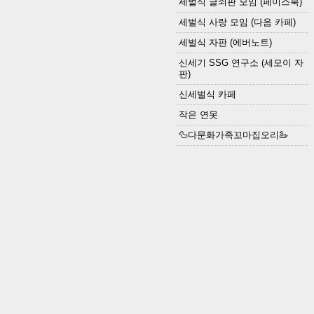
세벌식 글쇠판 모임 (페이스북)
세벌식 사랑 모임 (다음 카페)
세벌식 자판 (에버노트)
신세기 SSG 연구소 (세모이 자
판)
신세벌식 카페
작은 연못
🦆다문화가족꼬마집오리🦢