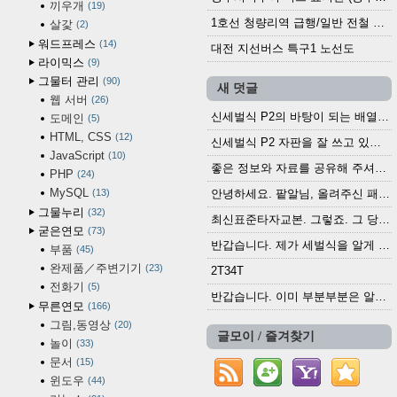
끼우개
19
1호선 청량리역 급행/일반 전철 시간표 · 노선도 (2025.12.30~)
살갗
2
워드프레스
14
대전 지선버스 특구1 노선도
라이믹스
9
그물터 관리
90
새 덧글
웹 서버
26
신세벌식 P2의 바탕이 되는 배열이나 주요 기능...
도메인
5
HTML, CSS
12
신세벌식 P2 자판을 잘 쓰고 있습니다. 쓰기 편리...
JavaScript
10
좋은 정보와 자료를 공유해 주셔서 고맙습니다....
PHP
24
MySQL
13
안녕하세요. 팥알님, 올려주신 패치 여러모로 감사...
그물누리
32
최신표준타자교본. 그렇죠. 그 당시에 최신 표준...
굳은연모
73
반갑습니다. 제가 세벌식을 알게 되어 세벌식 써...
부품
45
완제품／주변기기
23
2T34T
전화기
5
반갑습니다. 이미 부분부분은 알려진 정보들이...
무른연모
166
그림,동영상
20
글모이 / 즐겨찾기
놀이
33
문서
15
윈도우
44