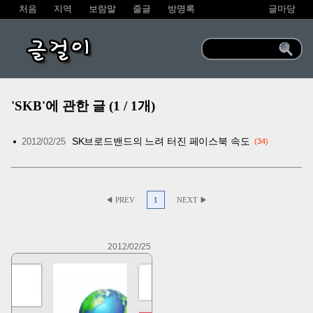
처음
지역
보람말
줄글
방명록
글마당
글걸이
'SKB'에 관한 글 (1 / 1개)
SK브로드밴드의 느려 터진 페이스북 속도
2012/02/25
34
◀ PREV
1
NEXT ▶
2012/02/25