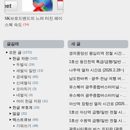
SK브로드밴드의 느려 터진 페이
스북 속도
(34)
글갈래
새 글
모든 글
1272
경의중앙선 왕십리역 전철 시간표 (2026.4.20~)
한글 자판
142
1호선 동인천역 특급/급행/일반 전철 시간표 (2026.2.28~)
두벌식
24
나주역 열차 시간표 (2026.2.28~)
세벌식 일반
13
공세벌식
65
남도한바퀴 - 광주·전남 여행 버스 노선 (2026.3.1~5.31)
신세벌식
22
유스퀘어 광주종합버스터미널 - 곡성,순천／화순,보성,율포 방면 시외버스 시간표 (2026.1.31)
모아치기
3
네벌식
4
유스퀘어 광주종합버스터미널 - 담양, 순창, 남원, 무주, 장수, 거창, 대구 방면 시외버스 시간표 (2026...
여러 한글 자판
11
아산역 장항선 열차 시간표 (2025.12.30 기준) (무궁화호, ITX-마음, 새마을호, 서해금빛열차)
한글 부호계
16
1호선 아산역 급행/일반 전철 시간표 (2025.12.30~)
말글
32
텍스트큐브
69
1호선 수원역 급행/일반 전철 시간표 (2025.12.30~)
기워쓰기
48
광주시티투어 버스 표지판 (광주역 정류장) (2024?)