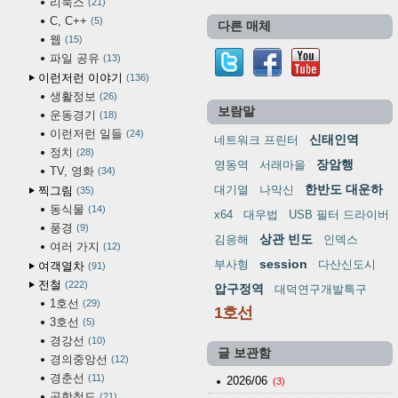
리눅스
21
C, C++
5
다른 매체
웹
15
파일 공유
13
이런저런 이야기
136
생활정보
26
보람말
운동경기
18
이런저런 일들
24
신태인역
네트워크 프린터
정치
28
장암행
영동역
서래마을
TV, 영화
34
한반도 대운하
대기열
나막신
찍그림
35
동식물
14
x64
대우법
USB 필터 드라이버
풍경
9
상관 빈도
김응해
인덱스
여러 가지
12
session
부사형
다산신도시
여객열차
91
전철
222
압구정역
대덕연구개발특구
1호선
29
1호선
3호선
5
경강선
10
글 보관함
경의중앙선
12
경춘선
11
2026/06
(3)
공항철도
21