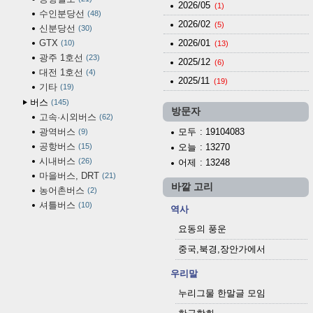
2026/05
(1)
수인분당선
48
2026/02
(5)
신분당선
30
GTX
2026/01
10
(13)
광주 1호선
23
2025/12
(6)
대전 1호선
4
2025/11
(19)
기타
19
버스
145
방문자
고속·시외버스
62
광역버스
모두
: 19104083
9
공항버스
15
오늘
: 13270
시내버스
26
어제
: 13248
마을버스, DRT
21
바깥 고리
농어촌버스
2
셔틀버스
10
역사
요동의 풍운
중국,북경,장안가에서
우리말
누리그물 한말글 모임