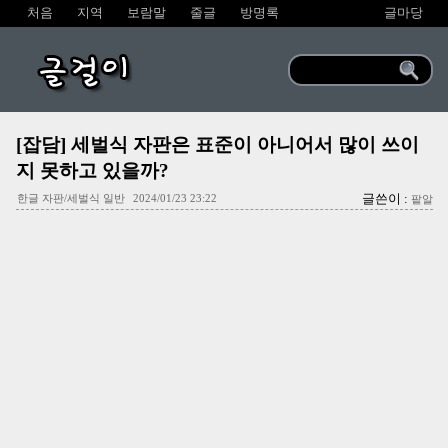
처음
지역
보람말
줄글
방명록
글마당
글걸이
[잡담] 세벌식 자판은 표준이 아니어서 많이 쓰이
지 못하고 있을까?
글쓴이 :
한글 자판/세벌식 일반
2024/01/23 23:22
팥알