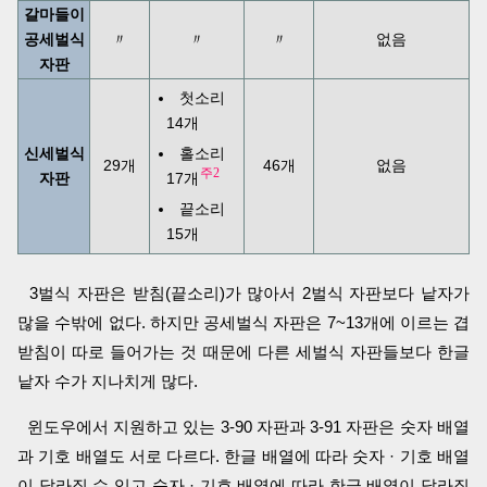
갈마들이
공세벌식
〃
〃
〃
없음
자판
첫소리
14개
신세벌식
홀소리
29개
46개
없음
주2
자판
17개
끝소리
15개
3벌식 자판은 받침(끝소리)가 많아서 2벌식 자판보다 낱자가
많을 수밖에 없다. 하지만 공세벌식 자판은 7~13개에 이르는 겹
받침이 따로 들어가는 것 때문에 다른 세벌식 자판들보다 한글
낱자 수가 지나치게 많다.
윈도우에서 지원하고 있는 3-90 자판과 3-91 자판은 숫자 배열
과 기호 배열도 서로 다르다. 한글 배열에 따라 숫자 · 기호 배열
이 달라질 수 있고 숫자 · 기호 배열에 따라 한글 배열이 달라질