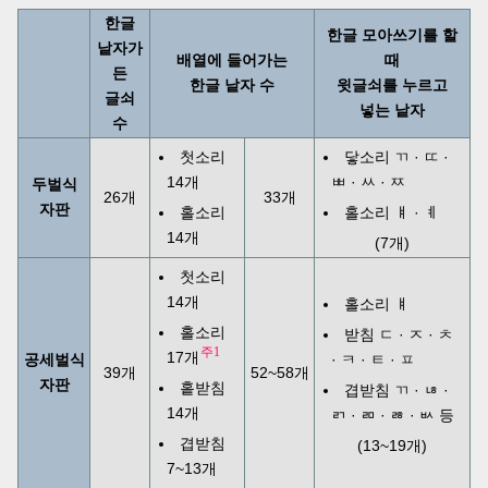
한글
한글 모아쓰기를 할
낱자가
배열에 들어가는
때
든
한글 낱자 수
윗글쇠를 누르고
글쇠
넣는 낱자
수
첫소리
닿소리 ㄲ · ㄸ ·
14개
ㅃ · ㅆ · ㅉ
두벌식
26개
33개
자판
홀소리
홀소리 ㅒ · ㅖ
14개
(7개)
첫소리
14개
홀소리 ㅒ
홀소리
받침 ㄷ · ㅈ · ㅊ
주1
17개
공세벌식
· ㅋ · ㅌ · ㅍ
39개
52~58개
자판
홑받침
겹받침 ㄲ · ㄶ ·
14개
ㄺ · ㄻ · ㅀ · ㅄ 등
겹받침
(13~19개)
7~13개