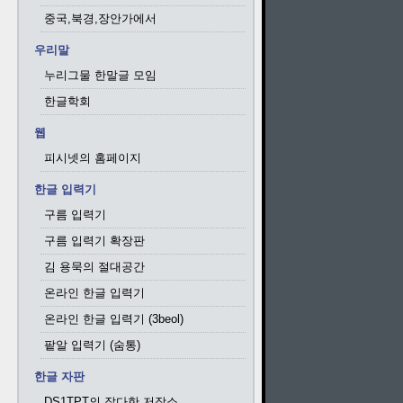
중국,북경,장안가에서
우리말
누리그물 한말글 모임
한글학회
웹
피시넷의 홈페이지
한글 입력기
구름 입력기
구름 입력기 확장판
김 용묵의 절대공간
온라인 한글 입력기
온라인 한글 입력기 (3beol)
팥알 입력기 (숨통)
한글 자판
DS1TPT의 잡다한 저장소