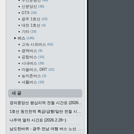
수인분당선
48
신분당선
30
GTX
10
광주 1호선
23
대전 1호선
4
기타
19
버스
145
고속·시외버스
62
광역버스
9
공항버스
15
시내버스
26
마을버스, DRT
21
농어촌버스
2
셔틀버스
10
새 글
경의중앙선 왕십리역 전철 시간표 (2026.4.20~)
1호선 동인천역 특급/급행/일반 전철 시간표 (2026.2.28~)
나주역 열차 시간표 (2026.2.28~)
남도한바퀴 - 광주·전남 여행 버스 노선 (2026.3.1~5.31)