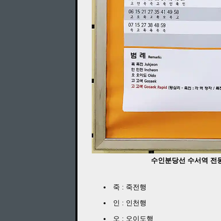
수인분당선 수서역 전동열차
죽 : 죽전행
인 : 인천행
오 : 오이도행