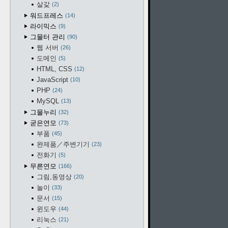
살갗
2
워드프레스
14
라이믹스
9
그물터 관리
90
웹 서버
26
도메인
5
HTML, CSS
12
JavaScript
10
PHP
24
MySQL
13
그물누리
32
굳은연모
73
부품
45
완제품／주변기기
23
전화기
5
무른연모
166
그림,동영상
20
놀이
33
문서
15
윈도우
44
리눅스
21