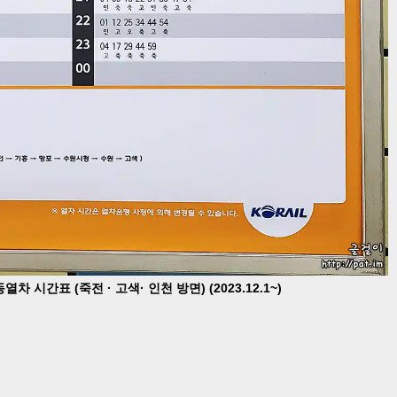
 시간표 (죽전 · 고색· 인천 방면) (2023.12.1~)