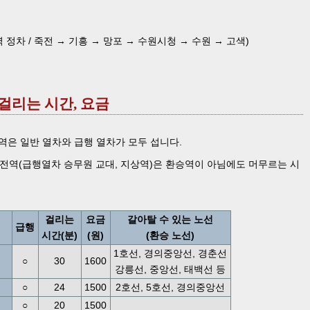
역 정차 / 죽전 → 기흥 → 망포 → 수원시청 → 수원 → 고색)
 걸리는 시간, 요금
은 일반 열차와 급행 열차가 모두 섭니다.
전역(급행열차 승무원 교대, 지상역)은 환승역이 아님에도 머무르는 시
걸리는
요금
갈아탈 수 있는 노선
급행
시간(분)
(원)
(환승 노선)
1호선, 경의중앙선, 경춘선
○
30
1600
강릉선, 중앙선, 태백선 등
○
24
1500
2호선, 5호선, 경의중앙선
○
20
1500