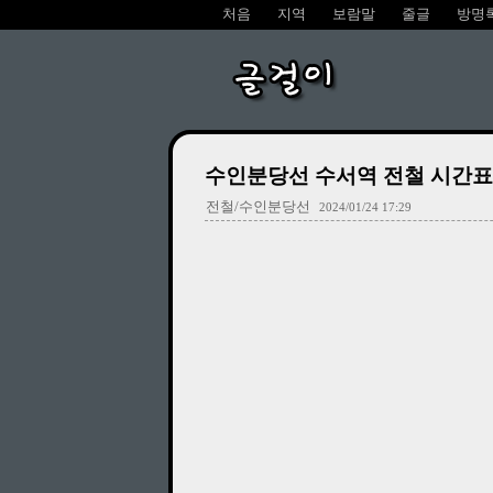
처음
지역
보람말
줄글
방명
글걸이
수인분당선 수서역 전철 시간표/요금
전철/수인분당선
2024/01/24 17:29