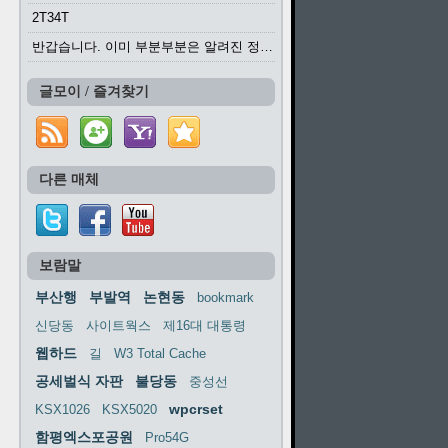
2T34T
반갑습니다. 이미 부분부분은 알려진 정보들이...
글모이 / 즐겨찾기
다른 매체
보람말
부산행
부발역
논현동
bookmark
신당동
사이트웍스
제16대 대통령
웹하드
길
W3 Total Cache
공세벌식 자판
불당동
중성선
wpcrset
KSX1026
KSX5020
함평엑스포공원
Pro54G