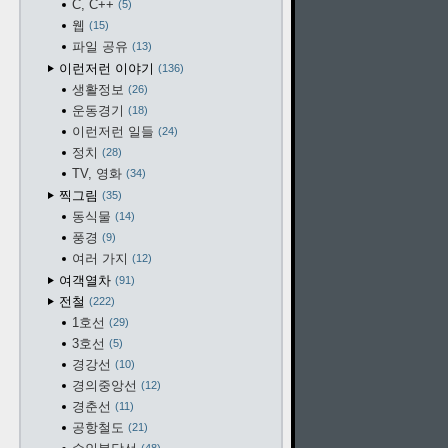
C, C++
5
웹
15
파일 공유
13
이런저런 이야기
136
생활정보
26
운동경기
18
이런저런 일들
24
정치
28
TV, 영화
34
찍그림
35
동식물
14
풍경
9
여러 가지
12
여객열차
91
전철
222
1호선
29
3호선
5
경강선
10
경의중앙선
12
경춘선
11
공항철도
21