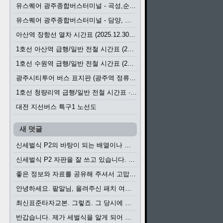
유스퀘어 광주종합버스터미널 - 곡성,순천／화순,보성,율포 방면 시외버스 시간표 (2026.1.31)
유스퀘어 광주종합버스터미널 - 담양, 순창, 남원, 무주, 장수, 거창, 대구 방면 시외버스 시간표 (2026...
아산역 장항선 열차 시간표 (2025.12.30 기준) (무궁화호, ITX-마음, 새마을호, 서해금빛열차)
1호선 아산역 급행/일반 전철 시간표 (2025.12.30~)
1호선 수원역 급행/일반 전철 시간표 (2025.12.30~)
광주시티투어 버스 표지판 (광주역 정류장) (2024?)
1호선 청량리역 급행/일반 전철 시간표 · 노선도 (2025.12.30~)
대전 지선버스 특구1 노선도
새 덧글
신세벌식 P2의 바탕이 되는 배열이나 주요 기능...
신세벌식 P2 자판을 잘 쓰고 있습니다. 쓰기 편리...
좋은 정보와 자료를 공유해 주셔서 고맙습니다....
안녕하세요. 팥알님, 올려주신 패치 여러모로 감사...
최신표준타자교본. 그렇죠. 그 당시에 최신 표준...
반갑습니다. 제가 세벌식을 알게 되어 세벌식 써...