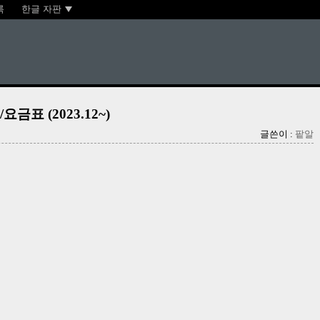
록
한글 자판
표 (2023.12~)
글쓴이 :
팥알