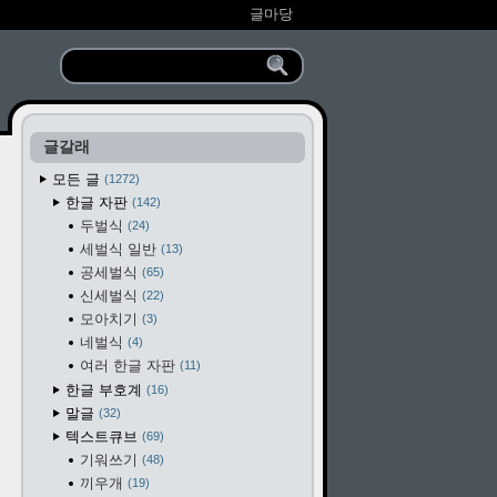
글마당
글갈래
모든 글
1272
한글 자판
142
두벌식
24
세벌식 일반
13
공세벌식
65
신세벌식
22
모아치기
3
네벌식
4
여러 한글 자판
11
한글 부호계
16
말글
32
텍스트큐브
69
기워쓰기
48
끼우개
19