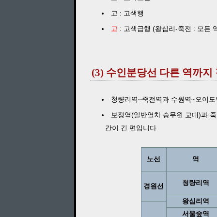
고 : 고색행
고
: 고색급행 (왕십리-죽전 : 모든 
(3) 수인분당선 다른 역까지
청량리역~죽전역과 수원역~오이도역
보정역(일반열차 승무원 교대)과 죽
간이 긴 편입니다.
노선
역
청량리역
경원선
왕십리역
서울숲역