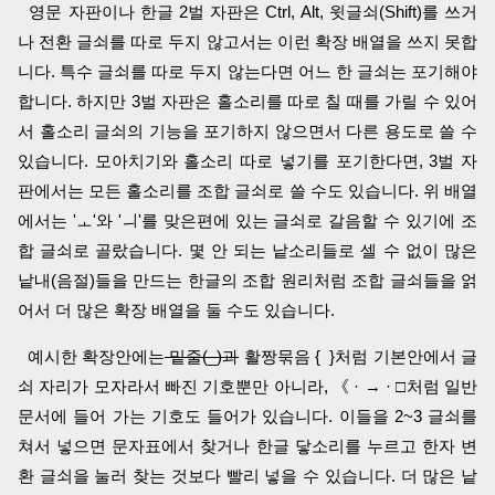
영문 자판이나 한글 2벌 자판은 Ctrl, Alt, 윗글쇠(Shift)를 쓰거
나 전환 글쇠를 따로 두지 않고서는 이런 확장 배열을 쓰지 못합
니다. 특수 글쇠를 따로 두지 않는다면 어느 한 글쇠는 포기해야
합니다. 하지만 3벌 자판은 홀소리를 따로 칠 때를 가릴 수 있어
서 홀소리 글쇠의 기능을 포기하지 않으면서 다른 용도로 쓸 수
있습니다. 모아치기와 홀소리 따로 넣기를 포기한다면, 3벌 자
판에서는 모든 홀소리를 조합 글쇠로 쓸 수도 있습니다. 위 배열
에서는 'ㅗ'와 'ㅢ'를 맞은편에 있는 글쇠로 갈음할 수 있기에 조
합 글쇠로 골랐습니다. 몇 안 되는 낱소리들로 셀 수 없이 많은
낱내(음절)들을 만드는 한글의 조합 원리처럼 조합 글쇠들을 얽
어서 더 많은 확장 배열을 둘 수도 있습니다.
예시한 확장안에는
밑줄(_)과
활짱묶음 { }처럼 기본안에서 글
쇠 자리가 모자라서 빠진 기호뿐만 아니라, 《 · → · □처럼 일반
문서에 들어 가는 기호도 들어가 있습니다. 이들을 2~3 글쇠를
쳐서 넣으면 문자표에서 찾거나 한글 닿소리를 누르고 한자 변
환 글쇠을 눌러 찾는 것보다 빨리 넣을 수 있습니다. 더 많은 낱