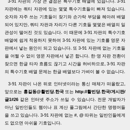
3-91 자판의 가장 큰 결점은 특수기호 배열에 있습니다. 3-91
자판에는 쿼티 자판에 있는 몇몇 특수기호들이 빠져 있습니다.
숫자와 자주 쓰는 기호들이 잦기와 손가락 부담을 헤아려 배열
되어 있지만, 쿼티 자판과 자리가 다른 기호들 몇몇은 배열의 일
관성이 떨어진 것도 있습니다. 이 때문에 3-91 자판의 특수기호
배열에 쉽게 적응하지 못하여 3-91 자판에 있는 기호를 영문 자
판에서 넣는 원인이 되고 있습니다. 또 3-91 자판에 없는 기호들
을 어쩔 수 없이 영문 자판에서 넣곤 합니다. 한·영 자판 전환이
잦으면 한글 타자 흐름도 끊기고 시간을 허비하므로, 3-91 자판
의 특수기호 배열 문제는 한글 배열보다 가벼이 볼 수 없습니다.
3-91 자판이 나온 뒤로 인터넷이라는 통신 매체가 떠올랐고,
앞으로는
홍길동@활빈당
.한국
또는
http://활빈당.한국/게시판/
글1#26
같은 인터넷 주소가 쓰일 수 있습니다. 전문 개발자가
아닌 일반인들도 웹이나 표 계산 풀그림에서 간단한 명령어들
을 쓰고 있습니다. 3-91 자판에 없는 #, @ 따위는 일반인들에게
도 없으면 아쉬울 기호입니다.