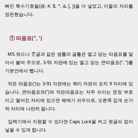
빠진 특수기호들(@, #, $, ^, &, [, ])을 더 넣었고, 이들의 자리를
정돈했습니다.
① 따옴표(", ')
MS 워드나
ᄒᆞᆫ글
과 같은 셈틀의 글틀은 열고 닫는 따옴표를 알
아서 붙여 주므로, 3-91 자판에 있는 열고 닫는 큰따옴표(“, ”)를
기본안에서 뺍니다.
작은 따옴표(')는 3-91 자판에는 쿼티 자판의 숫자 9 자리에 있
습니다. 큰따옴표와(")와 작은따옴표는 자주 쓰이는 문장 부호
이고 떨어진 자리에 있으면 헤매기 쉬우므로, 오른쪽 집게 손가
락 자리에 나란히 둡니다.
입력기에서 지원할 수 있다면 Caps Lock을 켜고 윗글쇠 없이
넣을 수 있게 합니다.