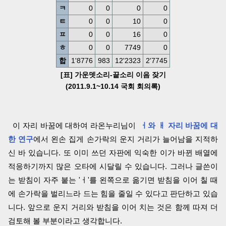
ㅋ
0
0
0
0
ㅌ
0
0
10
0
ㅍ
0
0
16
0
ㅎ
0
0
7749
0
합
1'8776
983
12'2323
2'7745
[표] 가운뎃소리-끝소리 이음 잦기
(2011.9.1~10.14 국회 회의록)
이 자리 바꿈에 대하여 라온누리님이
ㅓ와 ㅐ 자리 바꿈에 대
한 연구
에서 왼손 집게 손가락의 운지 거리가 늘어남을 지적하
신 바 있습니다. 또 이미 쓰던 자판에 익숙한 이가 바뀐 배열에
적응하기까지 많은 오타에 시달릴 수 있습니다. 그러나 글쓴이
는 받침이 자주 붙는 'ㅓ'를 왼쪽으로 옮기면 받침을 이어 칠 때
에 손가락을 벌리느라 드는 힘을 줄일 수 있다고 판단하고 있습
니다. 앞으로 운지 거리와 받침을 이어 치는 것은 함께 따져 더
검토해 볼 부분이라고 생각합니다.