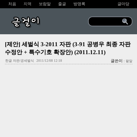
처음
지역
보람말
줄글
방명록
글마당
글걸이
[제안] 세벌식 3-2011 자판 (3-91 공병우 최종 자판
수정안 + 특수기호 확장안) (2011.12.11)
글쓴이 :
한글 자판/공세벌식
2011/12/08 12:18
팥알