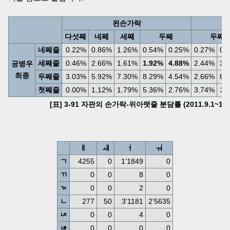
왼손가락
다섯째
네째
세째
두째
두째
네째줄
0.22%
0.86%
1.26%
0.54%
0.25%
0.27%
0.
세째줄
0.46%
2.66%
1.61%
1.92%
4.88%
2.44%
3.
공병우
최종
두째줄
3.03%
5.92%
7.30%
8.29%
4.54%
2.66%
8.
첫째줄
0.00%
1.12%
1.79%
5.36%
2.76%
3.74%
3.
[표] 3-91 자판의 손가락-위아랫줄 분담률 (2011.9.1~10
ㅐ
ㅙ
ㅓ
ㅝ
ㄱ
4255
0
1'1849
0
ㄲ
0
0
8
0
ㄳ
0
0
2
0
ㄴ
277
50
3'1181
2'5635
ㄵ
0
0
4
0
ㄶ
0
0
0
0