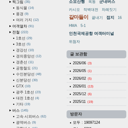
소요산행
군내버스
옥동
찍그림
35
동식물
14
카시오
적벽대전
차례짓기
풍경
9
갈마들이
접지
끝내기
16
여러 가지
12
HMA
5-1
여객열차
91
전철
222
인천국제공항 여객터미널
1호선
29
위첨자
3호선
5
경강선
10
글 보관함
경의중앙선
12
경춘선
11
2026/06
(3)
공항철도
21
2026/05
(1)
수인분당선
48
2026/02
(5)
신분당선
30
GTX
2026/01
10
(13)
광주 1호선
23
2025/12
(6)
대전 1호선
4
2025/11
(19)
기타
19
버스
145
방문자
고속·시외버스
62
광역버스
모두
: 19097124
9