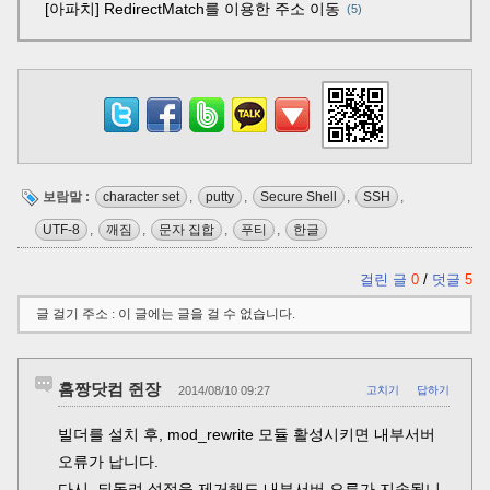
[아파치] RedirectMatch를 이용한 주소 이동
5
보람말 :
character set
,
putty
,
Secure Shell
,
SSH
,
UTF-8
,
깨짐
,
문자 집합
,
푸티
,
한글
걸린 글
0
/
덧글
5
글 걸기 주소 : 이 글에는 글을 걸 수 없습니다.
홈짱닷컴 쥔장
2014/08/10 09:27
고치기
답하기
빌더를 설치 후, mod_rewrite 모듈 활성시키면 내부서버
오류가 납니다.
다시, 되돌려 설정을 제거해도 내부서버 오류가 지속됩니