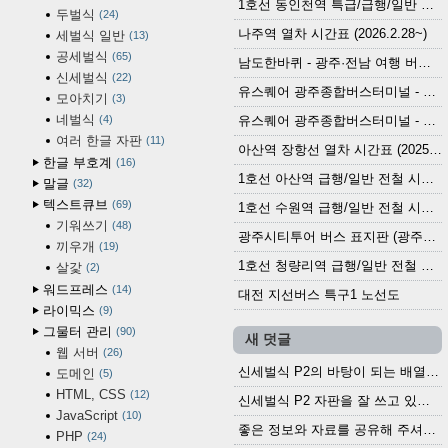
1호선 동인천역 특급/급행/일반 전철 시간표 (2026.2.28~)
두벌식
24
나주역 열차 시간표 (2026.2.28~)
세벌식 일반
13
공세벌식
65
남도한바퀴 - 광주·전남 여행 버스 노선 (2026.3.1~5.31)
신세벌식
22
유스퀘어 광주종합버스터미널 - 곡성,순천／화순,보성,율포 방면 시외버스 시간표 (2026.1.31)
모아치기
3
네벌식
4
유스퀘어 광주종합버스터미널 - 담양, 순창, 남원, 무주, 장수, 거창, 대구 방면 시외버스 시간표 (2026...
여러 한글 자판
11
아산역 장항선 열차 시간표 (2025.12.30 기준) (무궁화호, ITX-마음, 새마을호, 서해금빛열차)
한글 부호계
16
1호선 아산역 급행/일반 전철 시간표 (2025.12.30~)
말글
32
텍스트큐브
69
1호선 수원역 급행/일반 전철 시간표 (2025.12.30~)
기워쓰기
48
광주시티투어 버스 표지판 (광주역 정류장) (2024?)
끼우개
19
1호선 청량리역 급행/일반 전철 시간표 · 노선도 (2025.12.30~)
살갗
2
워드프레스
14
대전 지선버스 특구1 노선도
라이믹스
9
그물터 관리
90
새 덧글
웹 서버
26
신세벌식 P2의 바탕이 되는 배열이나 주요 기능...
도메인
5
HTML, CSS
12
신세벌식 P2 자판을 잘 쓰고 있습니다. 쓰기 편리...
JavaScript
10
좋은 정보와 자료를 공유해 주셔서 고맙습니다....
PHP
24