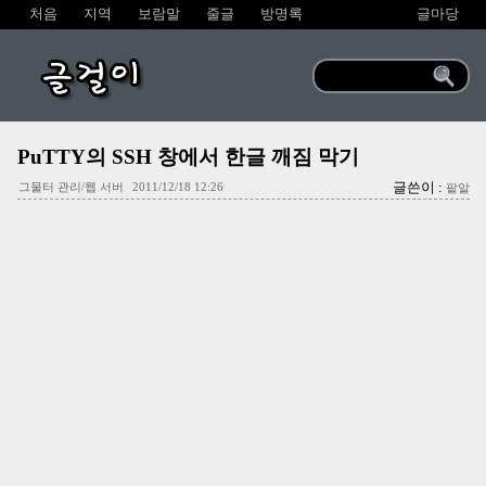
처음
지역
보람말
줄글
방명록
글마당
글걸이
PuTTY의 SSH 창에서 한글 깨짐 막기
글쓴이 :
그물터 관리/웹 서버
2011/12/18 12:26
팥알