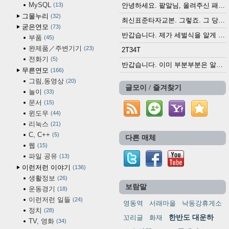
MySQL
13
안녕하세요. 팥알님, 올려주신 패치 여러모로 감사...
그물누리
32
최신표준타자교본. 그렇죠. 그 당시에 최신 표준...
굳은연모
73
반갑습니다. 제가 세벌식을 알게 되어 세벌식 써...
부품
45
완제품／주변기기
23
2T34T
전화기
5
반갑습니다. 이미 부분부분은 알려진 정보들이...
무른연모
166
그림,동영상
20
글모이 / 즐겨찾기
놀이
33
문서
15
윈도우
44
리눅스
21
C, C++
5
다른 매체
웹
15
파일 공유
13
이런저런 이야기
136
생활정보
26
보람말
운동경기
18
이런저런 일들
24
영동역
서래마을
낙동강휴게소
정치
28
한반도 대운하
꼬리글
화재
TV, 영화
34