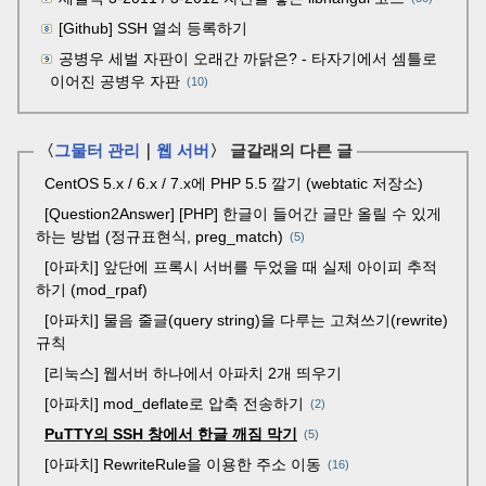
[Github] SSH 열쇠 등록하기
공병우 세벌 자판이 오래간 까닭은? - 타자기에서 셈틀로
이어진 공병우 자판
(10)
〈
그물터 관리
｜
웹 서버
〉 글갈래의 다른 글
CentOS 5.x / 6.x / 7.x에 PHP 5.5 깔기 (webtatic 저장소)
[Question2Answer] [PHP] 한글이 들어간 글만 올릴 수 있게
하는 방법 (정규표현식, preg_match)
5
[아파치] 앞단에 프록시 서버를 두었을 때 실제 아이피 추적
하기 (mod_rpaf)
[아파치] 물음 줄글(query string)을 다루는 고쳐쓰기(rewrite)
규칙
[리눅스] 웹서버 하나에서 아파치 2개 띄우기
[아파치] mod_deflate로 압축 전송하기
2
PuTTY의 SSH 창에서 한글 깨짐 막기
5
[아파치] RewriteRule을 이용한 주소 이동
16