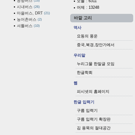
공항버스
15
오늘
: 6311
시내버스
26
어제
: 13248
마을버스, DRT
21
바깥 고리
농어촌버스
2
셔틀버스
10
역사
요동의 풍운
중국,북경,장안가에서
우리말
누리그물 한말글 모임
한글학회
웹
피시넷의 홈페이지
한글 입력기
구름 입력기
구름 입력기 확장판
김 용묵의 절대공간