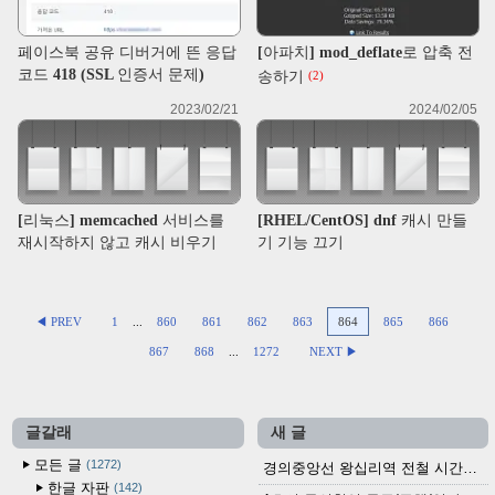
페이스북 공유 디버거에 뜬 응답
[아파치] mod_deflate로 압축 전
코드 418 (SSL 인증서 문제)
송하기
(2)
2023/02/21
2024/02/05
[리눅스] memcached 서비스를
[RHEL/CentOS] dnf 캐시 만들
재시작하지 않고 캐시 비우기
기 기능 끄기
◀ PREV
1
...
860
861
862
863
864
865
866
867
868
...
1272
NEXT ▶
글갈래
새 글
모든 글
1272
경의중앙선 왕십리역 전철 시간표 (2026.4.20~)
한글 자판
142