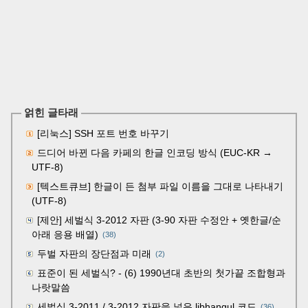
얽힌 글타래
[리눅스] SSH 포트 번호 바꾸기
드디어 바뀐 다음 카페의 한글 인코딩 방식 (EUC-KR →
UTF-8)
[텍스트큐브] 한글이 든 첨부 파일 이름을 그대로 나타내기
(UTF-8)
[제안] 세벌식 3-2012 자판 (3-90 자판 수정안 + 옛한글/순
아래 응용 배열)
(38)
두벌 자판의 장단점과 미래
(2)
표준이 된 세벌식? - (6) 1990년대 초반의 첫가끝 조합형과
나랏말씀
세벌식 3-2011 / 3-2012 자판을 넣은 libhangul 코드
(36)