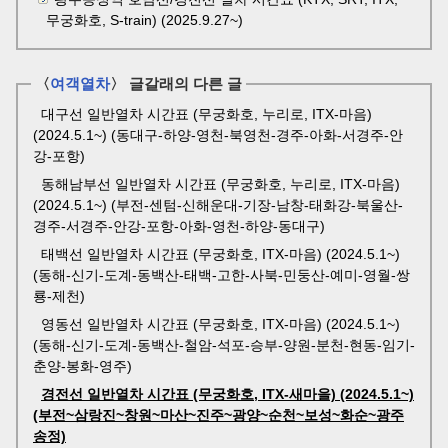
무궁화호, S-train) (2025.9.27~)
〈
여객열차
〉 글갈래의 다른 글
대구선 일반열차 시간표 (무궁화호, 누리로, ITX-마음)
(2024.5.1~) (동대구-하양-영천-북영천-경주-아화-서경주-안
강-포항)
동해남부선 일반열차 시간표 (무궁화호, 누리로, ITX-마음)
(2024.5.1~) (부전-센텀-신해운대-기장-남창-태화강-북울산-
경주-서경주-안강-포항-아화-영천-하양-동대구)
태백선 일반열차 시간표 (무궁화호, ITX-마음) (2024.5.1~)
(동해-신기-도계-동백산-태백-고한-사북-민둥산-예미-영월-쌍
룡-제천)
영동선 일반열차 시간표 (무궁화호, ITX-마음) (2024.5.1~)
(동해-신기-도계-동백산-철암-석포-승부-양원-분천-현동-임기-
춘양-봉화-영주)
경전선 일반열차 시간표 (무궁화호, ITX-새마을) (2024.5.1~)
(부전~삼랑진~창원~마산~진주~광양~순천~보성~화순~광주
송정)