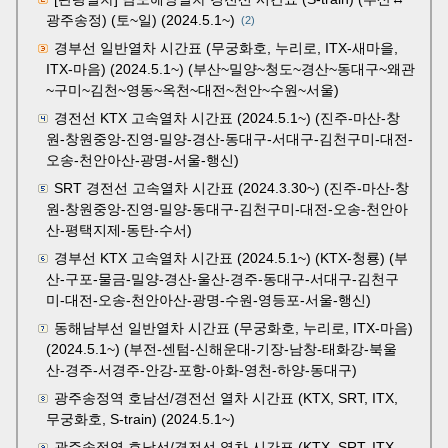
광주송정) (토~일) (2024.5.1~)
(2)
경부선 일반열차 시간표 (무궁화호, 누리로, ITX-새마을,
ITX-마음) (2024.5.1~) (부산~밀양~청도~경산~동대구~왜관
~구미~김천~영동~옥천~대전~천안~수원~서울)
경전선 KTX 고속열차 시간표 (2024.5.1~) (진주-마산-창
원-창원중앙-진영-밀양-경산-동대구-서대구-김천구미-대전-
오송-천안아산-광명-서울-행신)
SRT 경전선 고속열차 시간표 (2024.3.30~) (진주-마산-창
원-창원중앙-진영-밀양-동대구-김천구미-대전-오송-천안아
산-평택지제-동탄-수서)
경부선 KTX 고속열차 시간표 (2024.5.1~) (KTX-청룡) (부
산-구포-물금-밀양-경산-울산-경주-동대구-서대구-김천구
미-대전-오송-천안아산-광명-수원-영등포-서울-행신)
동해남부선 일반열차 시간표 (무궁화호, 누리로, ITX-마음)
(2024.5.1~) (부전-센텀-신해운대-기장-남창-태화강-북울
산-경주-서경주-안강-포항-아화-영천-하양-동대구)
광주송정역 호남선/경전선 열차 시간표 (KTX, SRT, ITX,
무궁화호, S-train) (2024.5.1~)
광주송정역 호남선/경전선 열차 시간표 (KTX, SRT, ITX,