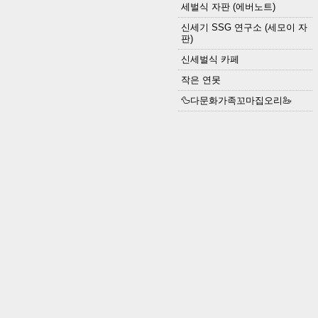
세벌식 자판 (에버노트)
신세기 SSG 연구소 (세모이 자
판)
신세벌식 카페
작은 연못
🦆다문화가족꼬마집오리🦢