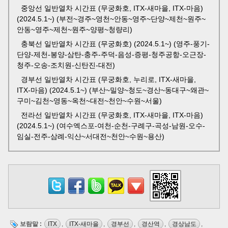
중앙선 일반열차 시간표 (무궁화호, ITX-새마을, ITX-마음)
(2024.5.1~) (부전~경주~영천~안동~영주~단양~제천~원주~
안동~영주~제천~원주~양평~청량리)
충북선 일반열차 시간표 (무궁화호) (2024.5.1~) (영주-풍기-
단양-제천-봉양-삼탄-충주-주덕-음성-증평-청주공항-오근장-
청주-오송-조치원-신탄진-대전)
경부선 일반열차 시간표 (무궁화호, 누리로, ITX-새마을,
ITX-마음) (2024.5.1~) (부산~밀양~청도~경산~동대구~왜관~
구미~김천~영동~옥천~대전~천안~수원~서울)
전라선 일반열차 시간표 (무궁화호, ITX-새마을, ITX-마음)
(2024.5.1~) (여수엑스포-여천-순천-구례구-곡성-남원-오수-
임실-전주-삼례-익산~서대전~천안~수원~용산)
보람말 :
ITX
,
ITX-새마을
,
경부선
,
경산역
,
경상남도
,