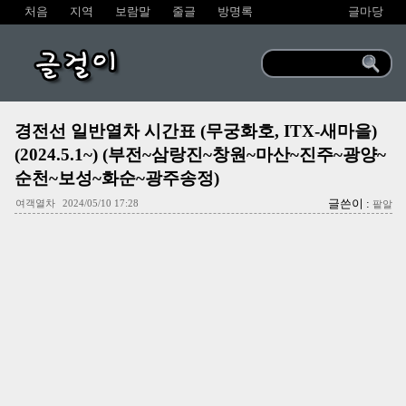
처음
지역
보람말
줄글
방명록
글마당
글걸이
경전선 일반열차 시간표 (무궁화호, ITX-새마을)
(2024.5.1~) (부전~삼랑진~창원~마산~진주~광양~
순천~보성~화순~광주송정)
글쓴이 :
여객열차
2024/05/10 17:28
팥알