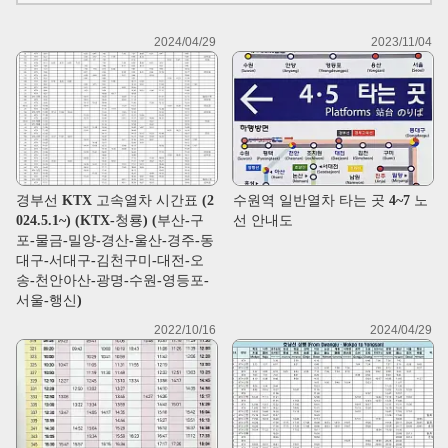
2024/04/29
2023/11/04
경부선 KTX 고속열차 시간표 (2
수원역 일반열차 타는 곳 4~7 노
024.5.1~) (KTX-청룡) (부산-구
선 안내도
포-물금-밀양-경산-울산-경주-동
대구-서대구-김천구미-대전-오
송-천안아산-광명-수원-영등포-
서울-행신)
2022/10/16
2024/04/29