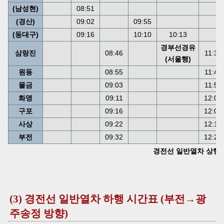
(남성현)
08:51
(경산)
09:02
09:55
(동대구)
09:16
10:10
10:13
경부선경유
삼랑진
08:46
11:39
(서울행)
원동
08:55
11:48
물금
09:03
11:56
화명
09:11
12:04
구포
09:16
12:09
사상
09:22
12:15
부전
09:32
12:25
경전선 일반열차 상행 시간
(3) 경전선 일반열차 하행 시간표 (부전→광
주송정 방향)