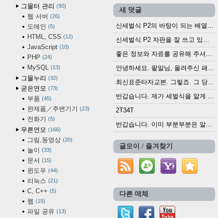
그물터 관리
90
새 덧글
웹 서버
26
신세벌식 P2의 바탕이 되는 배열이나 주요 기능...
도메인
5
HTML, CSS
12
신세벌식 P2 자판을 잘 쓰고 있습니다. 쓰기 편리...
JavaScript
10
좋은 정보와 자료를 공유해 주셔서 고맙습니다....
PHP
24
MySQL
13
안녕하세요. 팥알님, 올려주신 패치 여러모로 감사...
그물누리
32
최신표준타자교본. 그렇죠. 그 당시에 최신 표준...
굳은연모
73
반갑습니다. 제가 세벌식을 알게 되어 세벌식 써...
부품
45
완제품／주변기기
23
2T34T
전화기
5
반갑습니다. 이미 부분부분은 알려진 정보들이...
무른연모
166
그림,동영상
20
글모이 / 즐겨찾기
놀이
33
문서
15
윈도우
44
리눅스
21
C, C++
5
다른 매체
웹
15
파일 공유
13