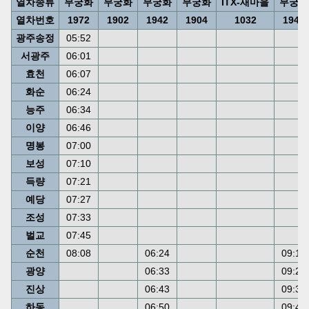
열차종류
무궁화
무궁화
무궁화
무궁화
ITX-새마을
무궁화
열차번호
1972
1902
1942
1904
1032
1944
광주송정
05:52
서광주
06:01
효천
06:07
화순
06:24
능주
06:34
이양
06:46
명봉
07:00
보성
07:10
득량
07:21
예당
07:27
조성
07:33
벌교
07:45
순천
08:08
06:24
09:18
광양
06:33
09:27
진상
06:43
09:37
하동
06:50
09:44