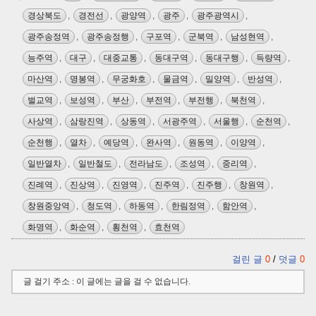
경상북도
,
경전선
,
광양역
,
광주
,
광주광역시
,
광주송정역
,
광주송정행
,
구포역
,
군북역
,
남성현역
,
능주역
,
대구
,
대중교통
,
동대구역
,
동대구행
,
득량역
,
마산역
,
명봉역
,
무궁화호
,
물금역
,
밀양역
,
반성역
,
벌교역
,
보성역
,
부산
,
부전역
,
부전행
,
북천역
,
사상역
,
삼랑진역
,
상동역
,
서광주역
,
서울행
,
순천역
,
순천행
,
열차
,
예당역
,
완사역
,
원동역
,
이양역
,
일반열차
,
일반철도
,
전라남도
,
조성역
,
중리역
,
진례역
,
진상역
,
진영역
,
진주역
,
진주행
,
창원역
,
창원중앙역
,
청도역
,
하동역
,
한림정역
,
함안역
,
화명역
,
화순역
,
횡천역
,
효천역
걸린 글
0
/
덧글
0
글 걸기 주소 : 이 글에는 글을 걸 수 없습니다.