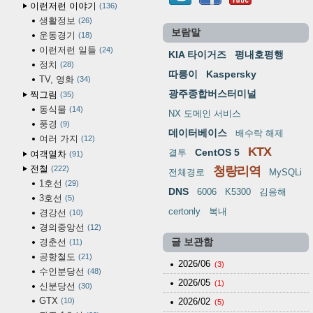
이런저런 이야기
136
생활정보
26
보람말
운동경기
18
이런저런 일들
24
KIA 타이거즈
평내호평행
정치
28
따릉이
Kaspersky
TV, 영화
34
광주종합버스터미널
찍그림
35
동식물
14
NX 도메인 서비스
풍경
9
데이터베이스
배수락 해제
여러 가지
12
KTX
CentOS 5
결투
여객열차
91
전철
222
청량리역
전체경로
MySQLi
1호선
29
DNS
6006
K5300
김응해
3호선
5
certonly
복내
경강선
10
경의중앙선
12
경춘선
글 보관함
11
공항철도
21
2026/06
(3)
수인분당선
48
2026/05
(1)
신분당선
30
GTX
10
2026/02
(5)