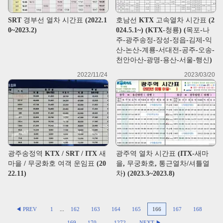
SRT 경부선 열차 시간표 (2022.1
호남선 KTX 고속열차 시간표 (2
0~2023.2)
024.5.1~) (KTX-청룡) (목포-나
주-광주송정-장성-정읍-김제-익
산-논산-계룡-서대전-공주-오송-
천안아산-광명-용산-서울-행신)
2022/11/24
2023/03/20
광주송정역 KTX / SRT / ITX 새
광주역 열차 시간표 (ITX-새마
마을 / 무궁화호 여객 운임표 (20
을, 무궁화호, 통근열차/셔틀열
22.11)
차) (2023.3~2023.8)
◀ PREV
1
...
162
163
164
165
166
167
168
169
170
...
1272
NEXT ▶