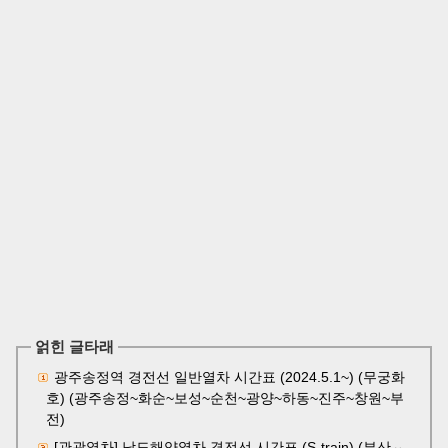
얽힌 글타래
광주송정역 경전선 일반열차 시간표 (2024.5.1~) (무궁화
호) (광주송정~화순~보성~순천~광양~하동~진주~창원~부
전)
[관광열차] 남도해양열차 경전선 시간표 (S-train) (부산↔