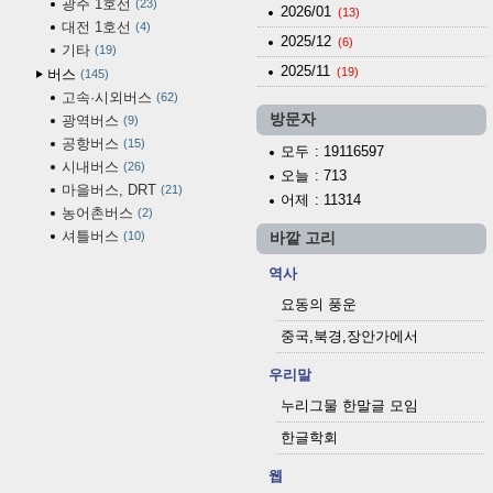
광주 1호선
23
2026/01
(13)
대전 1호선
4
2025/12
(6)
기타
19
2025/11
(19)
버스
145
고속·시외버스
62
방문자
광역버스
9
공항버스
15
모두
: 19116597
시내버스
26
오늘
: 713
마을버스, DRT
21
어제
: 11314
농어촌버스
2
셔틀버스
10
바깥 고리
역사
요동의 풍운
중국,북경,장안가에서
우리말
누리그물 한말글 모임
한글학회
웹