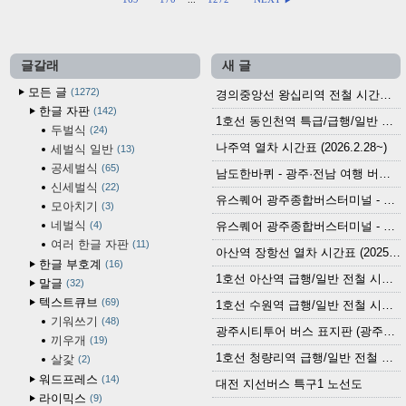
글갈래
새 글
모든 글
1272
경의중앙선 왕십리역 전철 시간표 (2026.4.20~)
한글 자판
142
1호선 동인천역 특급/급행/일반 전철 시간표 (2026.2.28~)
두벌식
24
나주역 열차 시간표 (2026.2.28~)
세벌식 일반
13
공세벌식
65
남도한바퀴 - 광주·전남 여행 버스 노선 (2026.3.1~5.31)
신세벌식
22
유스퀘어 광주종합버스터미널 - 곡성,순천／화순,보성,율포 방면 시외버스 시간표 (2026.1.31)
모아치기
3
네벌식
4
유스퀘어 광주종합버스터미널 - 담양, 순창, 남원, 무주, 장수, 거창, 대구 방면 시외버스 시간표 (2026...
여러 한글 자판
11
아산역 장항선 열차 시간표 (2025.12.30 기준) (무궁화호, ITX-마음, 새마을호, 서해금빛열차)
한글 부호계
16
1호선 아산역 급행/일반 전철 시간표 (2025.12.30~)
말글
32
텍스트큐브
69
1호선 수원역 급행/일반 전철 시간표 (2025.12.30~)
기워쓰기
48
광주시티투어 버스 표지판 (광주역 정류장) (2024?)
끼우개
19
1호선 청량리역 급행/일반 전철 시간표 · 노선도 (2025.12.30~)
살갗
2
워드프레스
14
대전 지선버스 특구1 노선도
라이믹스
9