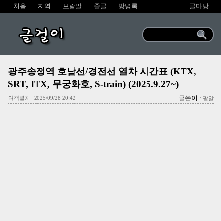
처음
지역
보람말
줄글
방명록
글마당
글걸이
광주송정역 호남선/경전선 열차 시간표 (KTX,
SRT, ITX, 무궁화호, S-train) (2025.9.27~)
글쓴이 :
여객열차
2025/09/28 20:42
팥알