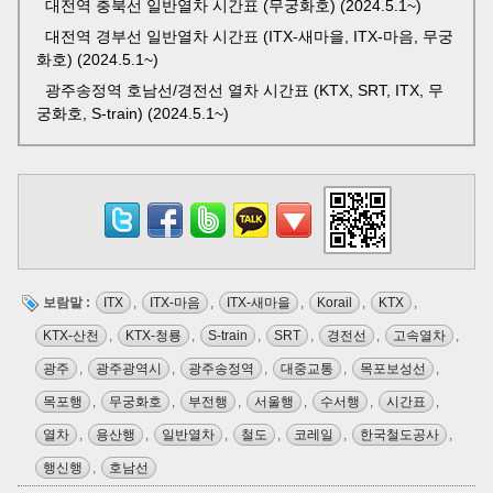
대전역 충북선 일반열차 시간표 (무궁화호) (2024.5.1~)
대전역 경부선 일반열차 시간표 (ITX-새마을, ITX-마음, 무궁
화호) (2024.5.1~)
광주송정역 호남선/경전선 열차 시간표 (KTX, SRT, ITX, 무
궁화호, S-train) (2024.5.1~)
보람말 :
ITX
,
ITX-마음
,
ITX-새마을
,
Korail
,
KTX
,
KTX-산천
,
KTX-청룡
,
S-train
,
SRT
,
경전선
,
고속열차
,
광주
,
광주광역시
,
광주송정역
,
대중교통
,
목포보성선
,
목포행
,
무궁화호
,
부전행
,
서울행
,
수서행
,
시간표
,
열차
,
용산행
,
일반열차
,
철도
,
코레일
,
한국철도공사
,
행신행
,
호남선