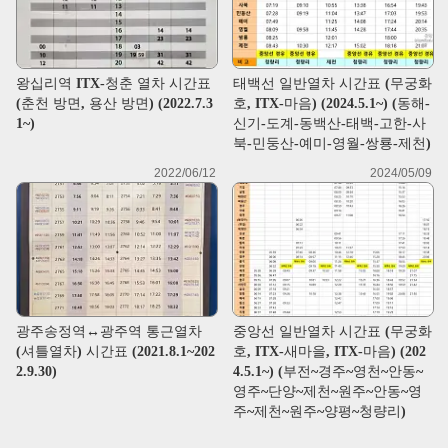
왕십리역 ITX-청춘 열차 시간표
태백선 일반열차 시간표 (무궁화
(춘천 방면, 용산 방면) (2022.7.3
호, ITX-마음) (2024.5.1~) (동해-
1~)
신기-도계-동백산-태백-고한-사
북-민둥산-예미-영월-쌍룡-제천)
2022/06/12
2024/05/09
광주송정역↔광주역 통근열차
중앙선 일반열차 시간표 (무궁화
(셔틀열차) 시간표 (2021.8.1~202
호, ITX-새마을, ITX-마음) (202
2.9.30)
4.5.1~) (부전~경주~영천~안동~
영주~단양~제천~원주~안동~영
주~제천~원주~양평~청량리)