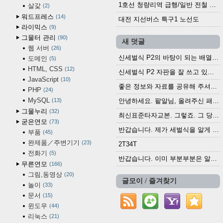
1호선 청량리역 급행/일반 전철 시간표 · 노선도 (2025.12.30~)
살갗
2
워드프레스
14
대전 지선버스 특구1 노선도
라이믹스
9
그물터 관리
90
새 덧글
웹 서버
26
신세벌식 P2의 바탕이 되는 배열이나 주요 기능...
도메인
5
HTML, CSS
12
신세벌식 P2 자판을 잘 쓰고 있습니다. 쓰기 편리...
JavaScript
10
좋은 정보와 자료를 공유해 주셔서 고맙습니다....
PHP
24
MySQL
13
안녕하세요. 팥알님, 올려주신 패치 여러모로 감사...
그물누리
32
최신표준타자교본. 그렇죠. 그 당시에 최신 표준...
굳은연모
73
반갑습니다. 제가 세벌식을 알게 되어 세벌식 써...
부품
45
완제품／주변기기
23
2T34T
전화기
5
반갑습니다. 이미 부분부분은 알려진 정보들이...
무른연모
166
그림,동영상
20
글모이 / 즐겨찾기
놀이
33
문서
15
윈도우
44
리눅스
21