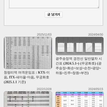
2025/11/03
2024/04/30
광주송정역 경전선 일반열차 시
간표 (2024.5.1~) (무궁화호) (광
주송정~화순~보성~순천~광양~
청량리역 여객운임표 : KTX-이
하동~진주~창원~부전)
음, ITX-새마을·마음, 무궁화호
(2025.1.1 기준)
2022/12/28
2024/05/15