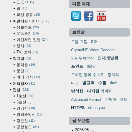
C, C++
5
다른 매체
웹
15
파일 공유
13
이런저런 이야기
136
생활정보
26
보람말
운동경기
18
이런저런 일들
24
으뜸 그림
018
정치
28
CrystalHD Video Decoder
TV, 영화
34
인재개발원
인민무력부장
찍그림
35
동식물
14
포인트
编码
풍경
9
도메인 등록 수수료
정차역
여러 가지
12
벌교역
수필
디그
draft
여객열차
91
전철
222
반석행
디지털 카메라
1호선
29
Advanced Format
관형어
포트
3호선
5
HTTPS
stenotype
경강선
10
경의중앙선
12
경춘선
글 보관함
11
공항철도
21
2026/06
(3)