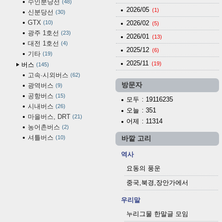
수인분당선
48
2026/05
(1)
신분당선
30
GTX
10
2026/02
(5)
광주 1호선
23
2026/01
(13)
대전 1호선
4
2025/12
(6)
기타
19
2025/11
(19)
버스
145
고속·시외버스
62
방문자
광역버스
9
공항버스
15
모두
: 19116235
시내버스
26
오늘
: 351
마을버스, DRT
21
어제
: 11314
농어촌버스
2
셔틀버스
10
바깥 고리
역사
요동의 풍운
중국,북경,장안가에서
우리말
누리그물 한말글 모임