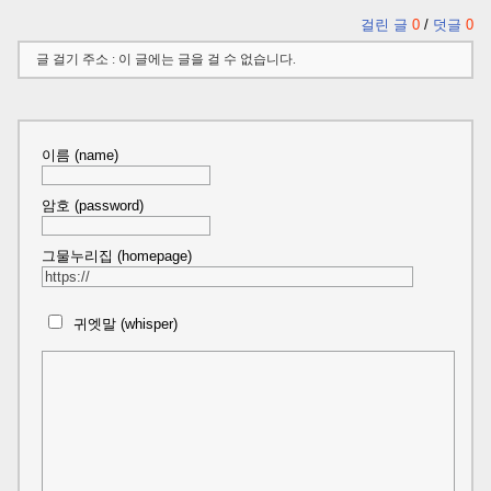
걸린 글
0
/
덧글
0
글 걸기 주소 : 이 글에는 글을 걸 수 없습니다.
이름 (name)
암호 (password)
그물누리집 (homepage)
귀엣말 (whisper)