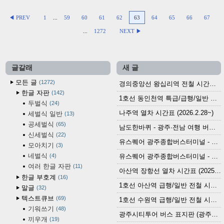
◀ PREV
1
...
59
60
61
62
63
64
65
66
67
...
1272
NEXT ▶
글갈래
새 글
모든 글
1272
경의중앙선 왕십리역 전철 시간표 (2026.4.20~)
한글 자판
142
1호선 동인천역 특급/급행/일반 전철 시간표 (2026.2.28~)
두벌식
24
나주역 열차 시간표 (2026.2.28~)
세벌식 일반
13
공세벌식
65
남도한바퀴 - 광주·전남 여행 버스 노선 (2026.3.1~5.31)
신세벌식
22
유스퀘어 광주종합버스터미널 - 곡성,순천／화순,보성,율포 방면 시외버스 시간표 (2026.1.31)
모아치기
3
네벌식
4
유스퀘어 광주종합버스터미널 - 담양, 순창, 남원, 무주, 장수, 거창, 대구 방면 시외버스 시간표 (2026...
여러 한글 자판
11
아산역 장항선 열차 시간표 (2025.12.30 기준) (무궁화호, ITX-마음, 새마을호, 서해금빛열차)
한글 부호계
16
1호선 아산역 급행/일반 전철 시간표 (2025.12.30~)
말글
32
텍스트큐브
69
1호선 수원역 급행/일반 전철 시간표 (2025.12.30~)
기워쓰기
48
광주시티투어 버스 표지판 (광주역 정류장) (2024?)
끼우개
19