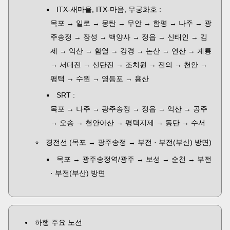
ITX-새마을, ITX-마음, 무궁화호 :
목포 → 일로 → 몽탄 → 무안 → 함평 → 나주 → 광
주송정 → 장성 → 백양사 → 정읍 → 신태인 → 김
제 → 익산 → 함열 → 강경 → 논산 → 연산 → 계룡
→ 서대전 → 신탄진 → 조치원 → 전의 → 천안 →
평택 → 수원 → 영등포 → 용산
SRT :
목포 → 나주 → 광주송정 → 정읍 → 익산 → 공주
→ 오송 → 천안아산 → 평택지제 → 동탄 → 수서
경전선 (목포 → 광주송정 → 부전 · 부전(부산) 방면)
목포 → 광주송정역/광주 → 보성 → 순천 → 부전
· 부전(부산) 방면
하행 주요 노선