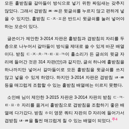
모든 홑받침을 갈마들이 방식으로 넣기 위한 짜임새는 갖추지
않았다. 그래서 겹받침 ㄾ·ㄿ은 윗글쇠를 누르지 않고 편하게 넣
을 수 있지만, 홑받침 ㄷ·ㅊ·ㅍ은 반드시 윗글쇠를 눌러 넣어야
하는 모순이 있다.
글쓴이가 제안한 3-2014 자판은 홑받침과 겹받침의 자리를 두
층으로 나누어서 갈마들이 방식을 제대로 쓸 수 있게 바꾼 배열
이다. 받침 ㄷ·ㅈ·ㅊ·ㅋ·ㅌ·ㅍ·ㅋ이 홀소리가 든 글쇠의 윗글 자
리에 들어간 것은 314 자판(안)과 같지만, 글쇠 하나에 홑받침을
하나까지만 넣어서 갈마들이로 모든 홑받침을 윗글쇠를 쓰지
않고 넣을 수 있게 하였다. 하지만 3-2014 자판은 겹받침 ㄶ·ㅀ
등을 매끄럽게 조합할 수 있는 홑받침 배열에는 이르지 못했다.
소인배 님이 제안한 3-2015 자판은 3-2014 자판의 받침 ㄷ·ㅋ·
ㅌ·ㅍ·ㅎ 자리를 옮겨서 홑받침으로 겹받침을 조합하기 좋은 배
열에 다가갔다. 받침 ㅎ이 영문 쿼티 자판의 D 자리에 들어가서
주4
겹받침 ㄶ·ㅀ을 훨씬 매끄럽게 칠 수 있는 배열이 되었다.