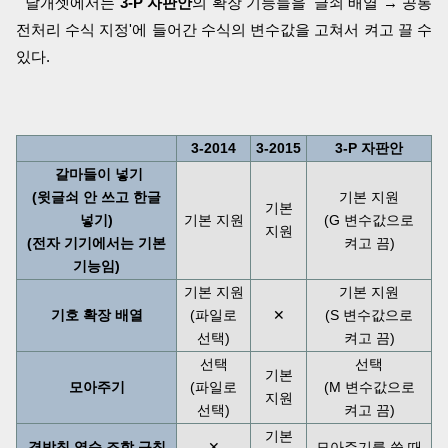
날개셋에서는
3-P 자판안
의 확장 기능들을 '글쇠 배열 → 공통
전처리 수식 지정'에 들어간 수식의 변수값을 고쳐서 켜고 끌 수
있다.
3-2014
3-2015
3-P 자판안
갈마들이 넣기
(윗글쇠 안 쓰고 한글
기본 지원
기본
넣기)
기본 지원
(G 변수값으로
지원
(전자 기기에서는 기본
켜고 끔)
기능임)
기본 지원
기본 지원
기호 확장 배열
(파일로
✕
(S 변수값으로
선택)
켜고 끔)
선택
선택
기본
모아주기
(파일로
(M 변수값으로
지원
선택)
켜고 끔)
기본
겹받침 역순 조합 규칙
✕
모아주기를 쓸 때