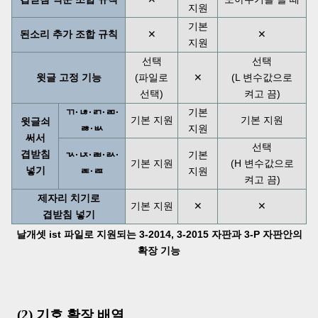
지원
기본
된소리 추가 조합 규칙
✕
✕
지원
선택
선택
윗글 고정 기능
(파일로
✕
(L 변수값으로
선택)
켜고 끔)
ㄲ·ㄶ·ㄺ·ㄻ·
기본
기본 지원
기본 지원
윗글쇠
ㅀ·ㅄ
지원
써서
선택
겹받침
ㄳ·ㄵ·ㄼ·ㄽ·
기본
기본 지원
(H 변수값으로
넣기
ㄾ·ㄿ
지원
켜고 끔)
제자리 치기로
기본 지원
✕
✕
겹받침 넣기
날개셋 ist 파일로 지원되는 3-2014, 3-2015 자판과 3-P 자판안의
확장 기능
(2) 기호 확장 배열