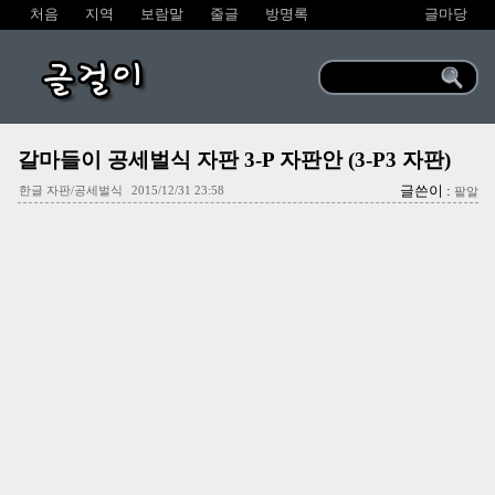
처음
지역
보람말
줄글
방명록
글마당
글걸이
갈마들이 공세벌식 자판 3-P 자판안 (3-P3 자판)
글쓴이 :
한글 자판/공세벌식
2015/12/31 23:58
팥알