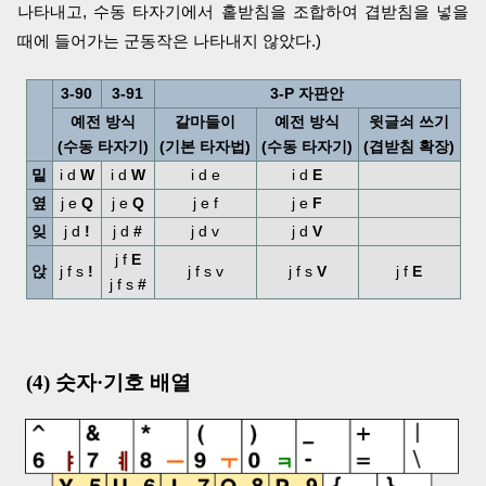
나타내고, 수동 타자기에서 홑받침을 조합하여 겹받침을 넣을
때에 들어가는 군동작은 나타내지 않았다.)
3-90
3-91
3-P 자판안
예전 방식
갈마들이
예전 방식
윗글쇠 쓰기
(수동 타자기)
(기본 타자법)
(수동 타자기)
(겹받침 확장)
밑
i d
W
i d
W
i d e
i d
E
옆
j e
Q
j e
Q
j e f
j e
F
잊
j d
!
j d
#
j d v
j d
V
j f
E
앉
j f s
!
j f s v
j f s
V
j f
E
j f s
#
(4) 숫자·기호 배열