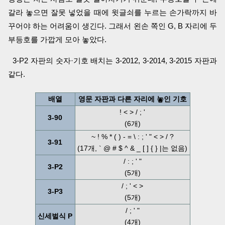
갈라 놓으면 잘못 넣었을 때에 윗글쇠를 누르는 손가락까지 바
꾸어야 하는 어려움이 생긴다. 그래서 왼손 쪽인 G, B 자리에 두
부등호를 가깝게 모아 놓았다.
3-P2 자판의 숫자·기호 배치는 3-2012, 3-2014, 3-2015 자판과
같다.
배열
영문 자판과 다른 자리에 놓인 기호
! < > / ; '
3-90
(6개)
~ ! % * ( ) - = \ : ; ' " < > / ?
3-91
(17개, ` @ # $ ^ & _ [ ] { } |는 없음)
/ : ; ' "
3-P2
(5개)
/ ; ' < >
3-P3
(5개)
/ ; ' "
신세벌식 P
(4개)