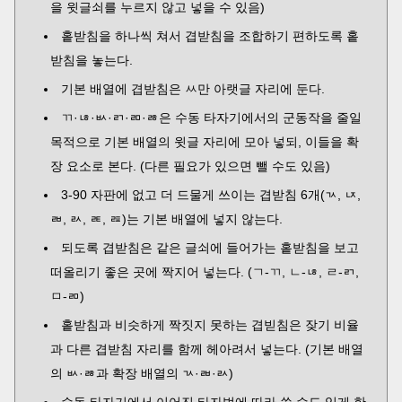
을 윗글쇠를 누르지 않고 넣을 수 있음)
홑받침을 하나씩 쳐서 겹받침을 조합하기 편하도록 홑
받침을 놓는다.
기본 배열에 겹받침은 ㅆ만 아랫글 자리에 둔다.
ㄲ·ㄶ·ㅄ·ㄺ·ㄻ·ㅀ은 수동 타자기에서의 군동작을 줄일
목적으로 기본 배열의 윗글 자리에 모아 넣되, 이들을 확
장 요소로 본다. (다른 필요가 있으면 뺄 수도 있음)
3-90 자판에 없고 더 드물게 쓰이는 겹받침 6개(ㄳ, ㄵ,
ㄼ, ㄽ, ㄾ, ㄿ)는 기본 배열에 넣지 않는다.
되도록 겹받침은 같은 글쇠에 들어가는 홑받침을 보고
떠올리기 좋은 곳에 짝지어 넣는다. (ㄱ-ㄲ, ㄴ-ㄶ, ㄹ-ㄺ,
ㅁ-ㄻ)
홑받침과 비슷하게 짝짓지 못하는 겹빋침은 잦기 비율
과 다른 겹받침 자리를 함께 헤아려서 넣는다. (기본 배열
의 ㅄ·ㅀ과 확장 배열의 ㄳ·ㄼ·ㄽ)