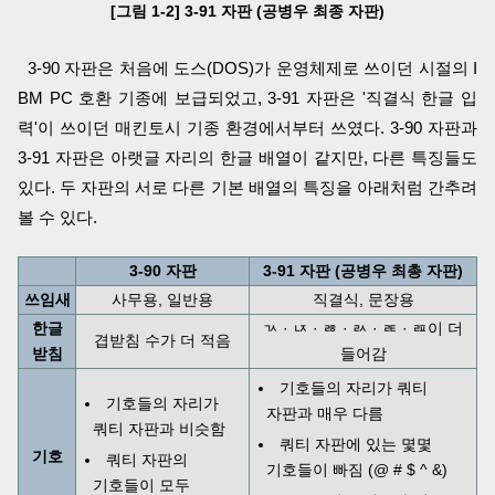
[그림 1-2] 3-91 자판 (공병우 최종 자판)
3-90 자판은 처음에 도스(DOS)가 운영체제로 쓰이던 시절의 I
BM PC 호환 기종에 보급되었고, 3-91 자판은 '직결식 한글 입
력'이 쓰이던 매킨토시 기종 환경에서부터 쓰였다. 3-90 자판과
3-91 자판은 아랫글 자리의 한글 배열이 같지만, 다른 특징들도
있다. 두 자판의 서로 다른 기본 배열의 특징을 아래처럼 간추려
볼 수 있다.
3-90 자판
3-91 자판 (공병우 최총 자판)
쓰임새
사무용, 일반용
직결식, 문장용
한글
ㄳ · ㄵ · ㅀ · ㄽ · ㄾ · ㄿ이 더
겹받침 수가 더 적음
받침
들어감
기호들의 자리가 쿼티
기호들의 자리가
자판과 매우 다름
쿼티 자판과 비슷함
쿼티 자판에 있는 몇몇
기호
쿼티 자판의
기호들이 빠짐 (@ # $ ^ &)
기호들이 모두