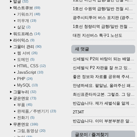
말글
32
텍스트큐브
69
1호선 수원역 급행/일반 전철 시간표 (2025.12.30~)
기워쓰기
48
광주시티투어 버스 표지판 (광주역 정류장) (2024?)
끼우개
19
1호선 청량리역 급행/일반 전철 시간표 · 노선도 (2025.12.30~)
살갗
2
워드프레스
14
대전 지선버스 특구1 노선도
라이믹스
9
그물터 관리
90
새 덧글
웹 서버
26
신세벌식 P2의 바탕이 되는 배열이나 주요 기능...
도메인
5
HTML, CSS
12
신세벌식 P2 자판을 잘 쓰고 있습니다. 쓰기 편리...
JavaScript
10
좋은 정보와 자료를 공유해 주셔서 고맙습니다....
PHP
24
MySQL
13
안녕하세요. 팥알님, 올려주신 패치 여러모로 감사...
그물누리
32
최신표준타자교본. 그렇죠. 그 당시에 최신 표준...
굳은연모
73
반갑습니다. 제가 세벌식을 알게 되어 세벌식 써...
부품
45
완제품／주변기기
23
2T34T
전화기
5
반갑습니다. 이미 부분부분은 알려진 정보들이...
무른연모
166
그림,동영상
20
글모이 / 즐겨찾기