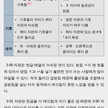
주1
거북함
ㅒ 자리에 일관성이
없음
기호들의 자리가 쿼티
영문 자판과 기호
자판과 비슷함
자리가 매우 다름
기호
쿼티 자판의 기호들이
쿼티 자판에 있는 @ # $
모두 들어감
^ &가 빠짐
위 · 아래로 움직이는
왼쪽 · 오른쪽으로
숫자
폭이 큼
움직이는 폭이 큼
3-90 자판은 한글 배열의 아쉬운 면이 있다. 받침 ㅈ이 맨 윗줄
에 있어서 받침 ㅈ과 ㄵ을 넣기 불편한 것이 쓰는 사람에게 많이
와닿을 수 있다. 적게 들어간 겹받침 때문에 홑받침을 조합해서
겹받침을 넣는 타자 동작에서 매끄럽지 못한 느낌을 받을 수 있
다.
3-91 자판은 한글을 더 매끄럽게 치기 좋은 점 때문에 3-90 자
판의 대안으로 떠오를 수 있었다. 3-91 자판에 요즘한글에 쓰이