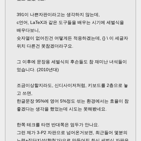
391이 나쁜자판이라고는 생각하지 않는데,
c언어, LaTeX과 같은 도구들을 배우는 시기에 세벌식을
배우다보니,
숫자열이 없어진건 어떻게든 적응하겠는데, {} \ 이 세글자
위치 다른건 못참겠더라구요.
그 이후에 문장용 세벌식의 후손들도 참 재미난 녀석들이
었습니다. (2010년대)
조금이상할지라도, 신디사이저처럼, 키보드를 2층으로 놓
고 쓰면,
한글문장 95%에 영어 5%정도 섞는 환경에서는 효율이 참
좋겠다는 생각을 했었는데 시도는 못해봤네요.
한쪽 테크를 타면 반대쪽은 엄두가 안나요.
그런 제가 3-P2 자판으로 넘어온거보면, 최근들어 몇분의
노력+집단지성(향첨가)으로 만들어진 최신 세벌식 자판은