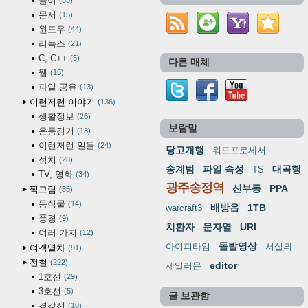
놀이
33
문서
15
윈도우
44
리눅스
21
C, C++
5
다른 매체
웹
15
파일 공유
13
이런저런 이야기
136
생활정보
26
보람말
운동경기
18
이런저런 일들
24
당고개행
워드프로세서
정치
28
송계범
파일 속성
대곡행
TS
TV, 영화
34
광주송정역
신부동
PPA
찍그림
35
동식물
14
배방읍
1TB
warcraft3
풍경
9
치환자
문자열
URI
여러 가지
12
돌발영상
아이피타임
서설믜
여객열차
91
전철
222
editor
세일러문
1호선
29
3호선
5
글 보관함
경강선
10