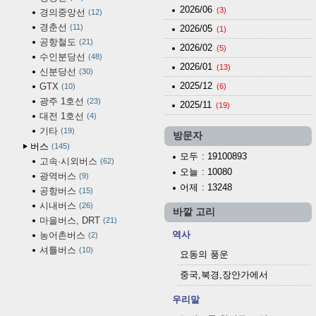
2026/06
(3)
경의중앙선
12
경춘선
11
2026/05
(1)
공항철도
21
2026/02
(5)
수인분당선
48
2026/01
(13)
신분당선
30
2025/12
GTX
10
(6)
광주 1호선
23
2025/11
(19)
대전 1호선
4
기타
19
방문자
버스
145
모두
: 19100893
고속·시외버스
62
오늘
: 10080
광역버스
9
어제
: 13248
공항버스
15
시내버스
26
바깥 고리
마을버스, DRT
21
역사
농어촌버스
2
셔틀버스
10
요동의 풍운
중국,북경,장안가에서
우리말