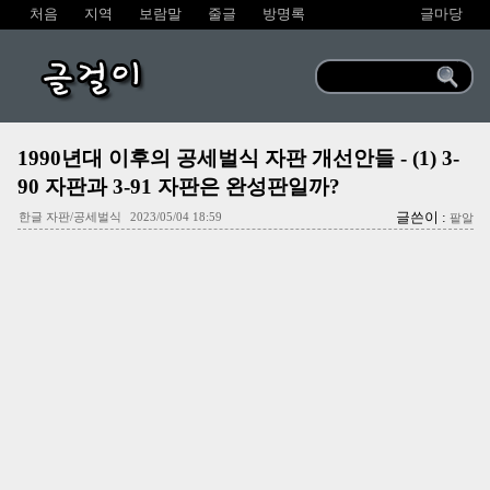
처음
지역
보람말
줄글
방명록
글마당
글걸이
1990년대 이후의 공세벌식 자판 개선안들 - (1) 3-
90 자판과 3-91 자판은 완성판일까?
글쓴이 :
한글 자판/공세벌식
2023/05/04 18:59
팥알