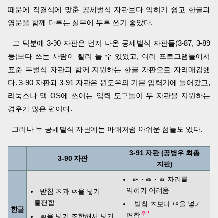
때문에 직결식에 맞춘 공세벌식 자판보다 익히기 쉽고 한글과
영문을 함께 다루는 실무에 두루 쓰기 좋았다.
그 덕분에 3-90 자판은 먼저 나온 공세벌식 자판들(3-87, 3-89
등)보다 쓰는 사람이 빨리 늘 수 있었고, 여러 프로그램들에서
표준 두벌식 자판과 함께 지원하는 한글 자판으로 자리매김했
다. 3-90 자판과 3-91 자판은 윈도우의 기본 입력기에 들어갔고,
리눅스나 맥 OS에 쓰이는 입력 도구들이 두 자판을 지원하는
경우가 많은 편이다.
그러나 두 공세벌식 자판에는 아래처럼 아쉬운 점들도 있다.
3-91 자판 (공병우 최총
3-90 자판
자판)
ㄽ · ㄾ · ㄿ 자리를
익히기 어려움
받침 ㅈ과 ㄵ을 넣기
불편합
받침 ㅈ보다 ㄵ을 넣기
한글
주2
편함
ㄼ을 넣기 조합해서 넣기