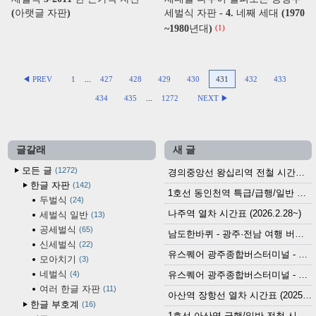
(아랫글 자판)
세벌식 자판 - 4. 네째 세대 (1970
~1980년대)
(1)
◀ PREV
1
...
427
428
429
430
431
432
433
434
435
...
1272
NEXT ▶
글갈래
새 글
모든 글
1272
경의중앙선 왕십리역 전철 시간표 (2026.4.20~)
한글 자판
142
1호선 동인천역 특급/급행/일반 전철 시간표 (2026.2.28~)
두벌식
24
나주역 열차 시간표 (2026.2.28~)
세벌식 일반
13
공세벌식
65
남도한바퀴 - 광주·전남 여행 버스 노선 (2026.3.1~5.31)
신세벌식
22
유스퀘어 광주종합버스터미널 - 곡성,순천／화순,보성,율포 방면 시외버스 시간표 (2026.1.31)
모아치기
3
네벌식
4
유스퀘어 광주종합버스터미널 - 담양, 순창, 남원, 무주, 장수, 거창, 대구 방면 시외버스 시간표 (2026...
여러 한글 자판
11
아산역 장항선 열차 시간표 (2025.12.30 기준) (무궁화호, ITX-마음, 새마을호, 서해금빛열차)
한글 부호계
16
1호선 아산역 급행/일반 전철 시간표 (2025.12.30~)