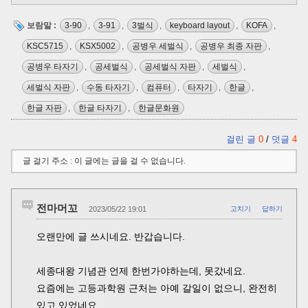
보람말 :
3-90
,
3-91
,
3벌식
,
keyboard layout
,
KOFA
,
KSC5715
,
KSX5002
,
공병우 세벌식
,
공병우 최종 자판
,
공병우 타자기
,
공세벌식
,
공세벌식 자판
,
세벌식
,
세벌식 자판
,
수동 타자기
,
컴퓨터
,
타자기
,
한글
,
한글 자판
,
한글 타자기
,
한글문화원
걸린 글
0
/
덧글
4
글 걸기 주소 : 이 글에는 글을 걸 수 없습니다.
전마머꼬
2023/05/22 19:01
고치기
답하기
오랜만에 글 쓰시네요. 반갑습니다.
세종대왕 기념관 언제 한번가야하는데, 못갔네요.
요즘에는 고등과학원 근처는 아예 갈일이 없으니, 완전히
있고 있었네요.