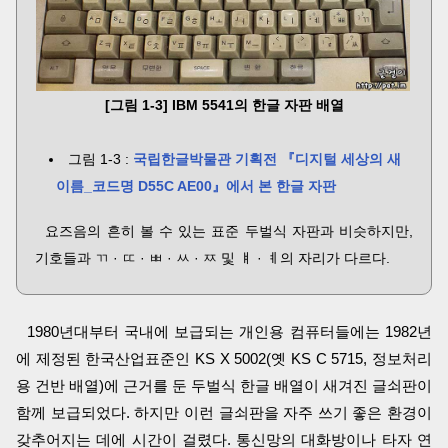
[그림 1-3] IBM 5541의 한글 자판 배열
그림 1-3 :
국립한글박물관 기획전 『디지털 세상의 새
이름_코드명 D55C AE00』에서 본 한글 자판
요즈음의 흔히 볼 수 있는 표준 두벌식 자판과 비슷하지만,
기호들과 ㄲ · ㄸ · ㅃ · ㅆ · ㅉ 및 ㅒ · ㅖ의 자리가 다르다.
1980년대부터 국내에 보급되는 개인용 컴퓨터들에는 1982년
에 제정된 한국산업표준인 KS X 5002(옛 KS C 5715, 정보처리
용 건반 배열)에 근거를 둔 두벌식 한글 배열이 새겨진 글쇠판이
함께 보급되었다. 하지만 이런 글쇠판을 자주 쓰기 좋은 환경이
갖추어지는 데에 시간이 걸렸다. 통신망의 대화방이나 타자 연