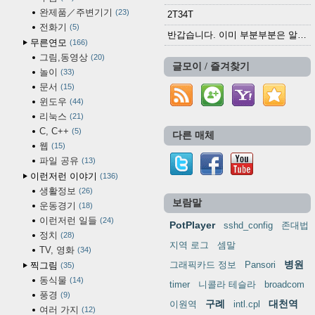
완제품／주변기기
23
2T34T
전화기
5
반갑습니다. 이미 부분부분은 알려진 정보들이...
무른연모
166
그림,동영상
20
글모이 / 즐겨찾기
놀이
33
문서
15
윈도우
44
리눅스
21
C, C++
5
다른 매체
웹
15
파일 공유
13
이런저런 이야기
136
생활정보
26
보람말
운동경기
18
이런저런 일들
24
PotPlayer
sshd_config
존대법
정치
28
지역 로그
셈말
TV, 영화
34
병원
그래픽카드 정보
Pansori
찍그림
35
동식물
14
timer
니콜라 테슬라
broadcom
풍경
9
구례
대천역
이원역
intl.cpl
여러 가지
12