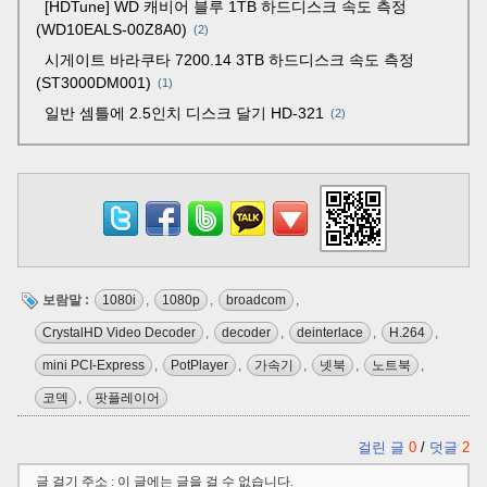
[HDTune] WD 캐비어 블루 1TB 하드디스크 속도 측정
(WD10EALS-00Z8A0)
2
시게이트 바라쿠타 7200.14 3TB 하드디스크 속도 측정
(ST3000DM001)
1
일반 셈틀에 2.5인치 디스크 달기 HD-321
2
보람말 :
1080i
,
1080p
,
broadcom
,
CrystalHD Video Decoder
,
decoder
,
deinterlace
,
H.264
,
mini PCI-Express
,
PotPlayer
,
가속기
,
넷북
,
노트북
,
코덱
,
팟플레이어
걸린 글
0
/
덧글
2
글 걸기 주소 : 이 글에는 글을 걸 수 없습니다.