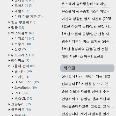
신세벌식
22
유스퀘어 광주종합버스터미널 - 곡성,순천／화순,보성,율포 방면 시외버스 시간표 (2026.1.31)
모아치기
3
네벌식
4
유스퀘어 광주종합버스터미널 - 담양, 순창, 남원, 무주, 장수, 거창, 대구 방면 시외버스 시간표 (2026...
여러 한글 자판
11
아산역 장항선 열차 시간표 (2025.12.30 기준) (무궁화호, ITX-마음, 새마을호, 서해금빛열차)
한글 부호계
16
1호선 아산역 급행/일반 전철 시간표 (2025.12.30~)
말글
32
텍스트큐브
69
1호선 수원역 급행/일반 전철 시간표 (2025.12.30~)
기워쓰기
48
광주시티투어 버스 표지판 (광주역 정류장) (2024?)
끼우개
19
1호선 청량리역 급행/일반 전철 시간표 · 노선도 (2025.12.30~)
살갗
2
워드프레스
14
대전 지선버스 특구1 노선도
라이믹스
9
그물터 관리
90
새 덧글
웹 서버
26
신세벌식 P2의 바탕이 되는 배열이나 주요 기능...
도메인
5
HTML, CSS
12
신세벌식 P2 자판을 잘 쓰고 있습니다. 쓰기 편리...
JavaScript
10
좋은 정보와 자료를 공유해 주셔서 고맙습니다....
PHP
24
MySQL
13
안녕하세요. 팥알님, 올려주신 패치 여러모로 감사...
그물누리
32
최신표준타자교본. 그렇죠. 그 당시에 최신 표준...
굳은연모
73
반갑습니다. 제가 세벌식을 알게 되어 세벌식 써...
부품
45