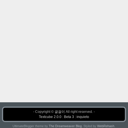
- Copyright ©
글걸이
All right reserved. -
Textcube 2.0.0 : Beta 3 : inquieto
UltimateBlogger theme by
The Dreamweaver Blog
. Styled by
WebRehash
.