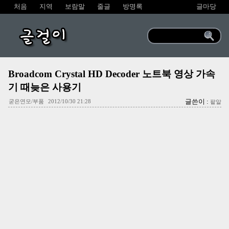
처음
지역
보람말
줄글
방명록
글마당
글걸이
Broadcom Crystal HD Decoder 노트북 영상 가속
기 때늦은 사용기
글쓴이 :
굳은연모/부품
2012/10/30 21:28
팥알