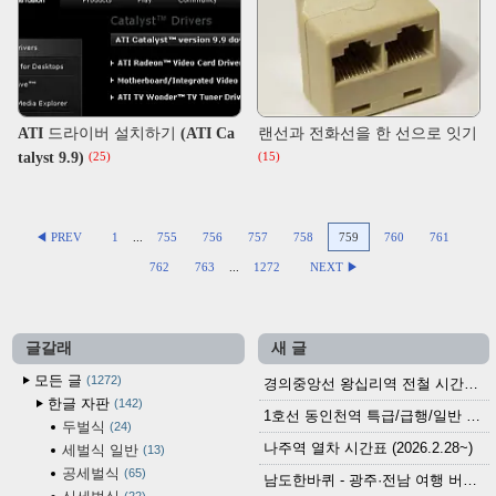
ATI 드라이버 설치하기 (ATI Ca
랜선과 전화선을 한 선으로 잇기
talyst 9.9)
(25)
(15)
◀ PREV
1
...
755
756
757
758
759
760
761
762
763
...
1272
NEXT ▶
글갈래
새 글
모든 글
1272
경의중앙선 왕십리역 전철 시간표 (2026.4.20~)
한글 자판
142
1호선 동인천역 특급/급행/일반 전철 시간표 (2026.2.28~)
두벌식
24
나주역 열차 시간표 (2026.2.28~)
세벌식 일반
13
공세벌식
65
남도한바퀴 - 광주·전남 여행 버스 노선 (2026.3.1~5.31)