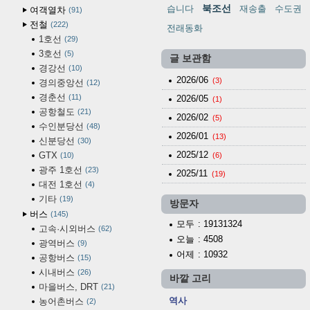
북조선
습니다
재송출
수도권
여객열차
91
전철
222
전래동화
1호선
29
3호선
5
글 보관함
경강선
10
2026/06
(3)
경의중앙선
12
경춘선
11
2026/05
(1)
공항철도
21
2026/02
(5)
수인분당선
48
2026/01
(13)
신분당선
30
2025/12
GTX
10
(6)
광주 1호선
23
2025/11
(19)
대전 1호선
4
기타
19
방문자
버스
145
모두
: 19131324
고속·시외버스
62
오늘
: 4508
광역버스
9
어제
: 10932
공항버스
15
시내버스
26
바깥 고리
마을버스, DRT
21
역사
농어촌버스
2