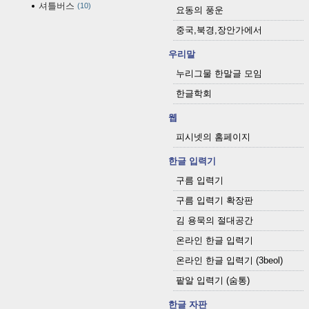
셔틀버스
10
요동의 풍운
중국,북경,장안가에서
우리말
누리그물 한말글 모임
한글학회
웹
피시넷의 홈페이지
한글 입력기
구름 입력기
구름 입력기 확장판
김 용묵의 절대공간
온라인 한글 입력기
온라인 한글 입력기 (3beol)
팥알 입력기 (숨통)
한글 자판