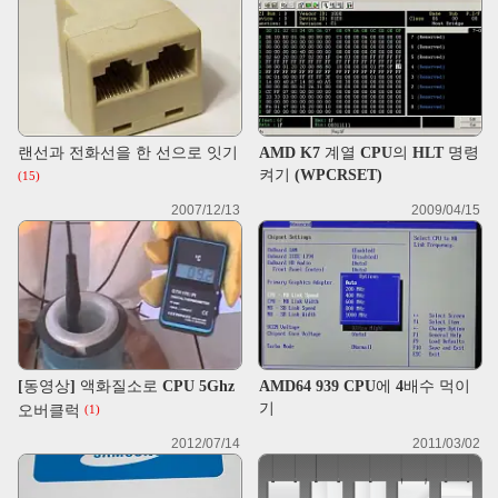
랜선과 전화선을 한 선으로 잇기
AMD K7 계열 CPU의 HLT 명령
켜기 (WPCRSET)
(15)
2007/12/13
2009/04/15
[동영상] 액화질소로 CPU 5Ghz
AMD64 939 CPU에 4배수 먹이
기
오버클럭
(1)
2012/07/14
2011/03/02