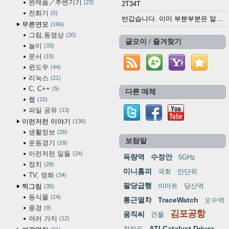
완제품／주변기기
23
2T34T
전화기
5
반갑습니다. 이미 부분부분은 알려진 정보들이...
무른연모
166
그림,동영상
20
글모이 / 즐겨찾기
놀이
33
문서
15
윈도우
44
리눅스
21
C, C++
5
다른 매체
웹
15
파일 공유
13
이런저런 이야기
136
생활정보
26
보람말
운동경기
18
이런저런 일들
24
득량역
수정안
5GHz
정치
28
미니홈피
국회
만단위
TV, 영화
34
팔당급행
이마트
당산역
찍그림
35
동식물
14
통근열차
TraceWatch
오수역
풍경
9
김포공항
움직씨
건물
여러 가지
12
ATI Catalyst Driver
전라도