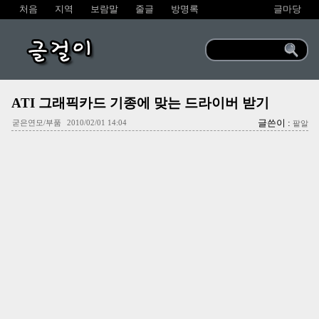
처음
지역
보람말
줄글
방명록
글마당
글걸이
ATI 그래픽카드 기종에 맞는 드라이버 받기
글쓴이 :
굳은연모/부품
2010/02/01 14:04
팥알