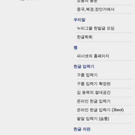
요동의 풍운
중국,북경,장안가에서
우리말
누리그물 한말글 모임
한글학회
웹
피시넷의 홈페이지
한글 입력기
구름 입력기
구름 입력기 확장판
김 용묵의 절대공간
온라인 한글 입력기
온라인 한글 입력기 (3beol)
팥알 입력기 (숨통)
한글 자판