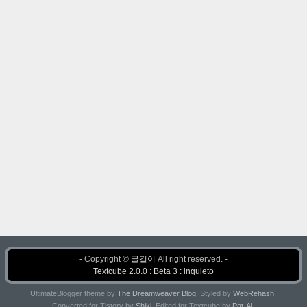
- Copyright ©
글걸이
All right reserved. -
Textcube 2.0.0 : Beta 3 : inquieto
UltimateBlogger theme by
The Dreamweaver Blog
. Styled by
WebRehash
.
Converted for Tistory by
Shiki
. Edited for Textcube by
Pat-Al
.