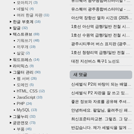
유스퀘어 광주종합버스터미널 - 곡성,순천／화순,보성,율포 방면 시외버스 시간표 (2026.1.31)
모아치기
3
네벌식
4
유스퀘어 광주종합버스터미널 - 담양, 순창, 남원, 무주, 장수, 거창, 대구 방면 시외버스 시간표 (2026...
여러 한글 자판
11
아산역 장항선 열차 시간표 (2025.12.30 기준) (무궁화호, ITX-마음, 새마을호, 서해금빛열차)
한글 부호계
16
1호선 아산역 급행/일반 전철 시간표 (2025.12.30~)
말글
32
텍스트큐브
69
1호선 수원역 급행/일반 전철 시간표 (2025.12.30~)
기워쓰기
48
광주시티투어 버스 표지판 (광주역 정류장) (2024?)
끼우개
19
1호선 청량리역 급행/일반 전철 시간표 · 노선도 (2025.12.30~)
살갗
2
워드프레스
14
대전 지선버스 특구1 노선도
라이믹스
9
그물터 관리
90
새 덧글
웹 서버
26
신세벌식 P2의 바탕이 되는 배열이나 주요 기능...
도메인
5
HTML, CSS
12
신세벌식 P2 자판을 잘 쓰고 있습니다. 쓰기 편리...
JavaScript
10
좋은 정보와 자료를 공유해 주셔서 고맙습니다....
PHP
24
MySQL
13
안녕하세요. 팥알님, 올려주신 패치 여러모로 감사...
그물누리
32
최신표준타자교본. 그렇죠. 그 당시에 최신 표준...
굳은연모
73
반갑습니다. 제가 세벌식을 알게 되어 세벌식 써...
부품
45