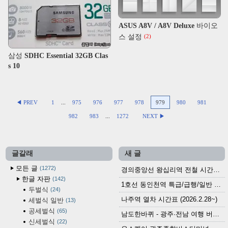
ASUS A8V / A8V Deluxe 바이오
스 설정
(2)
삼성 SDHC Essential 32GB Clas
s 10
◀ PREV
1
...
975
976
977
978
979
980
981
982
983
...
1272
NEXT ▶
글갈래
새 글
모든 글
1272
경의중앙선 왕십리역 전철 시간표 (2026.4.20~)
한글 자판
142
1호선 동인천역 특급/급행/일반 전철 시간표 (2026.2.28~)
두벌식
24
나주역 열차 시간표 (2026.2.28~)
세벌식 일반
13
공세벌식
65
남도한바퀴 - 광주·전남 여행 버스 노선 (2026.3.1~5.31)
신세벌식
22