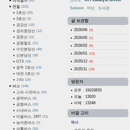
여객열차
91
전철
222
Suhosin
마산
도서관
1호선
29
3호선
5
글 보관함
경강선
10
2026/06
(3)
경의중앙선
12
경춘선
11
2026/05
(1)
공항철도
21
2026/02
(5)
수인분당선
48
2026/01
(13)
신분당선
30
2025/12
GTX
10
(6)
광주 1호선
23
2025/11
(19)
대전 1호선
4
기타
19
방문자
버스
145
모두
: 19103833
고속·시외버스
62
오늘
: 13020
광역버스
9
어제
: 13248
공항버스
15
시내버스
26
바깥 고리
마을버스, DRT
21
역사
농어촌버스
2
셔틀버스
10