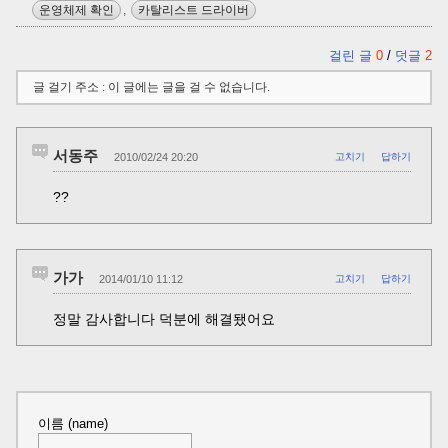
운영체제 확인
,
카탈리스트 드라이버
걸린 글
0
/
덧글
2
글 걸기 주소 : 이 글에는 글을 걸 수 없습니다.
서동주
2010/02/24 20:20
고치기
답하기
??
가가
2014/01/10 11:12
고치기
답하기
정말 감사합니다 덕분에 해결됐어요
이름 (name)