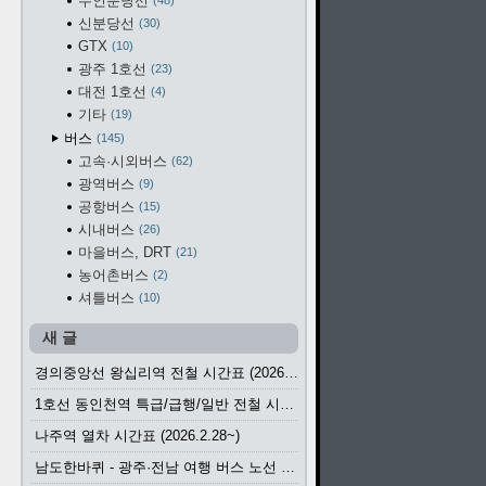
수인분당선
48
신분당선
30
GTX
10
광주 1호선
23
대전 1호선
4
기타
19
버스
145
고속·시외버스
62
광역버스
9
공항버스
15
시내버스
26
마을버스, DRT
21
농어촌버스
2
셔틀버스
10
새 글
경의중앙선 왕십리역 전철 시간표 (2026.4.20~)
1호선 동인천역 특급/급행/일반 전철 시간표 (2026.2.28~)
나주역 열차 시간표 (2026.2.28~)
남도한바퀴 - 광주·전남 여행 버스 노선 (2026.3.1~5.31)