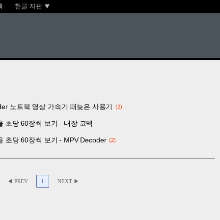
록
한글 자판
 Decoder 노트북 영상 가속기 때늦은 사용기
2
상을 초당 60장씩 보기 - 내장 코덱
 초당 60장씩 보기 - MPV Decoder
2
◀ PREV
1
NEXT ▶