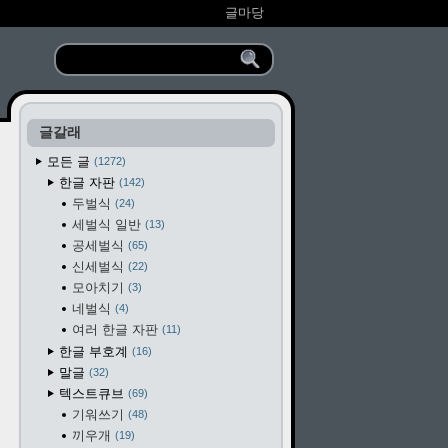
글마당
글갈래
모든 글
1272
한글 자판
142
두벌식
24
세벌식 일반
13
공세벌식
65
신세벌식
22
모아치기
3
네벌식
4
여러 한글 자판
11
한글 부호계
16
말글
32
텍스트큐브
69
기워쓰기
48
끼우개
19