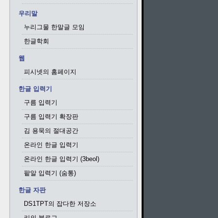
우리말
누리그물 한말글 모임
한글학회
웹
피시넷의 홈페이지
한글 입력기
구름 입력기
구름 입력기 확장판
김 용묵의 절대공간
온라인 한글 입력기
온라인 한글 입력기 (3beol)
팥알 입력기 (숨통)
한글 자판
DS1TPT의 잡다한 저장소
리의 블로그