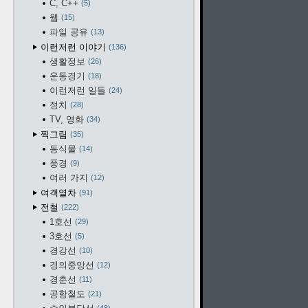
C, C++
5
웹
15
파일 공유
13
이런저런 이야기
136
생활정보
26
운동경기
18
이런저런 일들
24
정치
28
TV, 영화
34
찍그림
35
동식물
14
풍경
9
여러 가지
12
여객열차
91
전철
222
1호선
29
3호선
5
경강선
10
경의중앙선
12
경춘선
11
공항철도
21