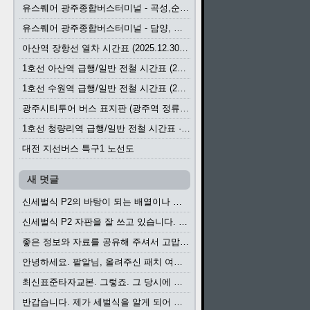
유스퀘어 광주종합버스터미널 - 곡성,순천／화순,보성,율포 방면 시외버스 시간표 (2026.1.31)
유스퀘어 광주종합버스터미널 - 담양, 순창, 남원, 무주, 장수, 거창, 대구 방면 시외버스 시간표 (2026...
아산역 장항선 열차 시간표 (2025.12.30 기준) (무궁화호, ITX-마음, 새마을호, 서해금빛열차)
1호선 아산역 급행/일반 전철 시간표 (2025.12.30~)
1호선 수원역 급행/일반 전철 시간표 (2025.12.30~)
광주시티투어 버스 표지판 (광주역 정류장) (2024?)
1호선 청량리역 급행/일반 전철 시간표 · 노선도 (2025.12.30~)
대전 지선버스 특구1 노선도
새 덧글
신세벌식 P2의 바탕이 되는 배열이나 주요 기능...
신세벌식 P2 자판을 잘 쓰고 있습니다. 쓰기 편리...
좋은 정보와 자료를 공유해 주셔서 고맙습니다....
안녕하세요. 팥알님, 올려주신 패치 여러모로 감사...
최신표준타자교본. 그렇죠. 그 당시에 최신 표준...
반갑습니다. 제가 세벌식을 알게 되어 세벌식 써...