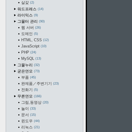
살갗
2
워드프레스
14
라이믹스
9
그물터 관리
90
웹 서버
26
도메인
5
HTML, CSS
12
JavaScript
10
PHP
24
MySQL
13
그물누리
32
굳은연모
73
부품
45
완제품／주변기기
23
전화기
5
무른연모
166
그림,동영상
20
놀이
33
문서
15
윈도우
44
리눅스
21