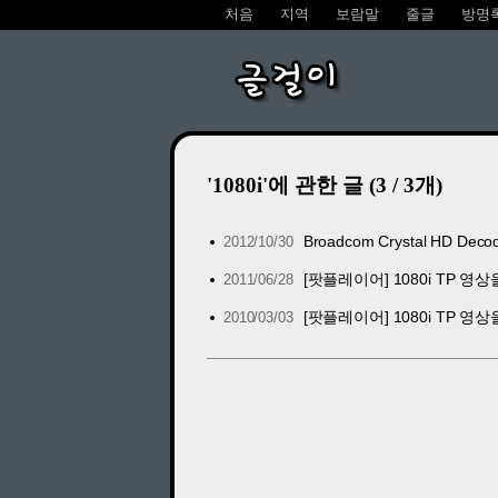
처음
지역
보람말
줄글
방명
글걸이
'1080i'에 관한 글 (3 / 3개)
Broadcom Crystal HD
2012/10/30
[팟플레이어] 1080i TP 영
2011/06/28
[팟플레이어] 1080i TP 영상을
2010/03/03