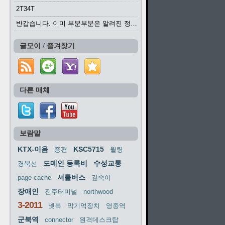
2T34T
반갑습니다. 이미 부분부분은 알려진 정보들이...
글모이 / 즐겨찾기
다른 매체
보람말
KTX-이음
KSC5715
증편
월령
도메인 등록비
수성교통
경북선
셔틀버스
page cache
깊숙이
장애인
진주터미널
northwood
3-2011
넷북
막기억장치
영종역
군북역
connector
원격데스크탑