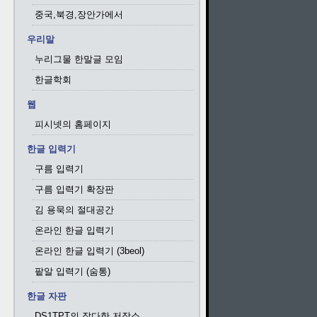
중국,북경,장안가에서
우리말
누리그물 한말글 모임
한글학회
웹
피시넷의 홈페이지
한글 입력기
구름 입력기
구름 입력기 확장판
김 용묵의 절대공간
온라인 한글 입력기
온라인 한글 입력기 (3beol)
팥알 입력기 (숨통)
한글 자판
DS1TPT의 잡다한 저장소