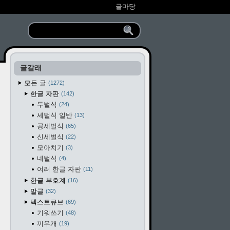
글마당
글갈래
모든 글
1272
한글 자판
142
두벌식
24
세벌식 일반
13
공세벌식
65
신세벌식
22
모아치기
3
네벌식
4
여러 한글 자판
11
한글 부호계
16
말글
32
텍스트큐브
69
기워쓰기
48
끼우개
19