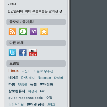
2T34T
반갑습니다. 이미 부분부분은 알려진 정보들이...
글모이 / 즐겨찾기
다른 매체
보람말
Linux
익산IC
아폴로 우주선
네이트
DNS 캐시
Netscape
증평역
따봉
농협
휴대전화
맺음꼴
삼보컴퓨터
tar
지정사
quick response code
수필
인터넷 공유
순창터미널
J리그