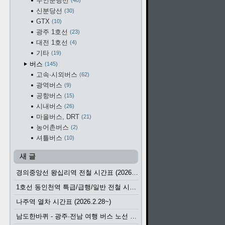
수인분당선
48
신분당선
30
GTX
10
광주 1호선
23
대전 1호선
4
기타
19
버스
145
고속·시외버스
62
광역버스
9
공항버스
15
시내버스
26
마을버스, DRT
21
농어촌버스
2
셔틀버스
10
새 글
경의중앙선 왕십리역 전철 시간표 (2026.4.20~)
1호선 동인천역 특급/급행/일반 전철 시간표 (2026.2.28~)
나주역 열차 시간표 (2026.2.28~)
남도한바퀴 - 광주·전남 여행 버스 노선 (2026.3.1~5.31)