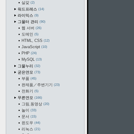
살갗
2
워드프레스
14
라이믹스
9
그물터 관리
90
웹 서버
26
도메인
5
HTML, CSS
12
JavaScript
10
PHP
24
MySQL
13
그물누리
32
굳은연모
73
부품
45
완제품／주변기기
23
전화기
5
무른연모
166
그림,동영상
20
놀이
33
문서
15
윈도우
44
리눅스
21