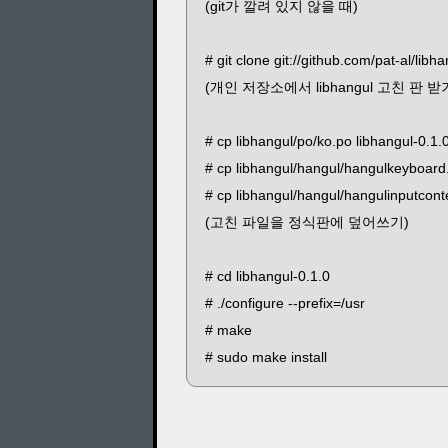
(git가 깔려 있지 않을 때)
# git clone git://github.com/pat-al/libha
(개인 저장소에서 libhangul 고친 판 받
# cp libhangul/po/ko.po libhangul-0.1.
# cp libhangul/hangul/hangulkeyboard
# cp libhangul/hangul/hangulinputcont
(고친 파일을 정식판에 덮어쓰기)
# cd libhangul-0.1.0
# ./configure --prefix=/usr
# make
# sudo make install