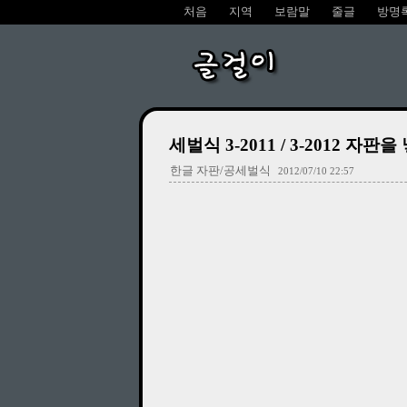
처음
지역
보람말
줄글
방명
글걸이
세벌식 3-2011 / 3-2012 자판을 
한글 자판/공세벌식
2012/07/10 22:57