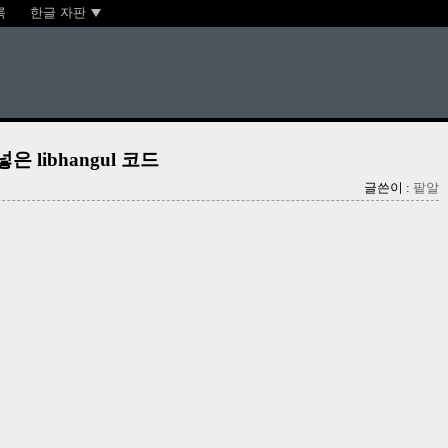
록
한글 자판
넣은 libhangul 코드
글쓴이 :
팥알