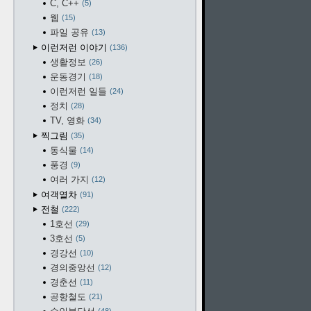
C, C++
5
웹
15
파일 공유
13
이런저런 이야기
136
생활정보
26
운동경기
18
이런저런 일들
24
정치
28
TV, 영화
34
찍그림
35
동식물
14
풍경
9
여러 가지
12
여객열차
91
전철
222
1호선
29
3호선
5
경강선
10
경의중앙선
12
경춘선
11
공항철도
21