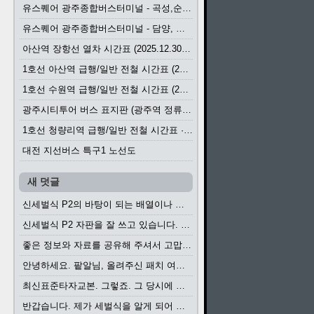
유스퀘어 광주종합버스터미널 - 곡성,순천／화순,보성,율포 방면 시외버스 시간표 (2026.1.31)
유스퀘어 광주종합버스터미널 - 담양, 순창, 남원, 무주, 장수, 거창, 대구 방면 시외버스 시간표 (2026...
아산역 장항선 열차 시간표 (2025.12.30 기준) (무궁화호, ITX-마음, 새마을호, 서해금빛열차)
1호선 아산역 급행/일반 전철 시간표 (2025.12.30~)
1호선 수원역 급행/일반 전철 시간표 (2025.12.30~)
광주시티투어 버스 표지판 (광주역 정류장) (2024?)
1호선 청량리역 급행/일반 전철 시간표 · 노선도 (2025.12.30~)
대전 지선버스 특구1 노선도
새 덧글
신세벌식 P2의 바탕이 되는 배열이나 주요 기능...
신세벌식 P2 자판을 잘 쓰고 있습니다. 쓰기 편리...
좋은 정보와 자료를 공유해 주셔서 고맙습니다....
안녕하세요. 팥알님, 올려주신 패치 여러모로 감사...
최신표준타자교본. 그렇죠. 그 당시에 최신 표준...
반갑습니다. 제가 세벌식을 알게 되어 세벌식 써...