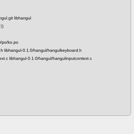
ngul.git libhangul
기)
0/po/ko.po
.h libhangul-0.1.0/hangul/hangulkeyboard.h
ext.c libhangul-0.1.0/hangul/hangulinputcontext.c