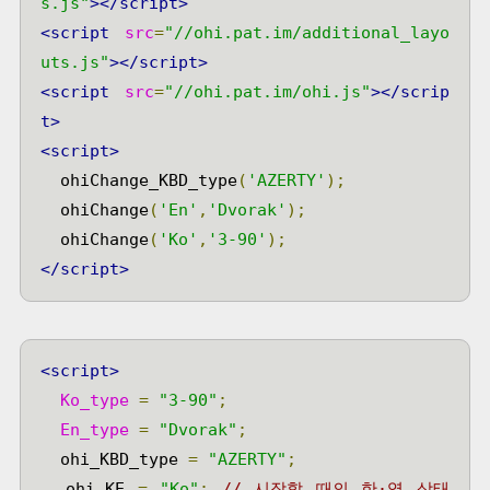
s.js"
></script>
<script
src
=
"//ohi.pat.im/additional_layo
uts.js"
></script>
<script
src
=
"//ohi.pat.im/ohi.js"
></scrip
t>
<script>
  ohiChange_KBD_type
(
'AZERTY'
);
  ohiChange
(
'En'
,
'Dvorak'
);
  ohiChange
(
'Ko'
,
'3-90'
);
</script>
<script>
Ko_type
=
"3-90"
;
En_type
=
"Dvorak"
;
  ohi_KBD_type 
=
"AZERTY"
;
  ohi_KE 
=
"Ko"
;
// 시작할 때의 한·영 상태 