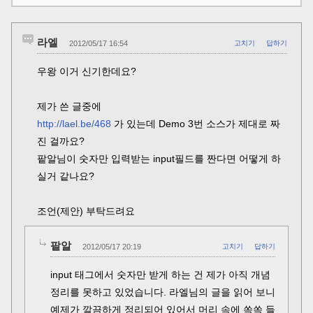
라엘
2012/05/17 16:54
고치기
답하기
우왕 이거 신기한데요?
제가 쓴 글중에
http://lael.be/468
가 있는데 Demo 3번 소스가 제대로 짜
진 걸까요?
팥알님이 숫자만 입력받는 input필드를 짠다면 어떻게 하
실거 같나요?
조언(제안) 부탁드려요
팥알
2012/05/17 20:19
고치기
답하기
input 태그에서 숫자만 받게 하는 건 제가 아직 개념
정리를 못하고 있었습니다. 라엘님의 글을 읽어 보니
예제가 깔끔하게 정리되어 있어서 머리 속에 쏙쏙 들