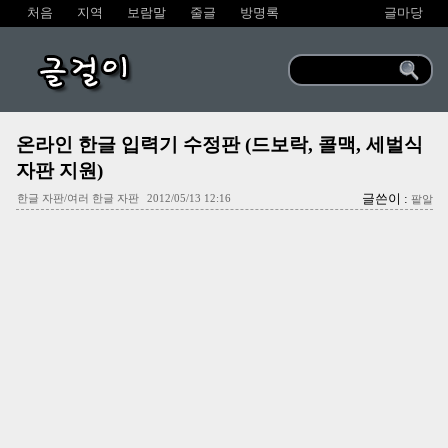
처음
지역
보람말
줄글
방명록
글마당
글걸이
온라인 한글 입력기 수정판 (드보락, 콜맥, 세벌식
자판 지원)
글쓴이 :
한글 자판/여러 한글 자판
2012/05/13 12:16
팥알