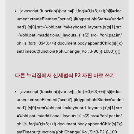
javascript:(function(){var s=[],i;for(i=0;i<3;++i){s[i]=doc
ument.createElement('script');}if(typeof ohiStart=='undefi
ned') {s[0].src='//ohi.pat.im/keyboard_layouts.js';s[1].src
='//ohi.pat.im/additional_layouts.js';s[2].src='//ohi.pat.im/
ohi.js';for(i=0;i<3;++i) document.body.appendChild(s[i]);}
setTimeout(function(){ohiChange('Ko','3-90')},1000)})()
다른 누리집에서 신세벌식 P2 자판 바로 쓰기
javascript:(function(){var s=[],i;for(i=0;i<3;++i){s[i]=doc
ument.createElement('script');}if(typeof ohiStart=='undefi
ned') {s[0].src='//ohi.pat.im/keyboard_layouts.js';s[1].src
='//ohi.pat.im/additional_layouts.js';s[2].src='//ohi.pat.im/
ohi.js';for(i=0;i<3;++i) document.body.appendChild(s[i]);}
setTimeout(function(){ohiChange('Ko','Sin3-P2')},100