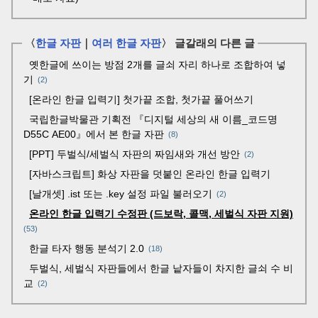
〈
한글 자판
｜
여러 한글 자판
〉 글갈래의 다른 글
옛한글에 쓰이는 방점 2개를 글쇠 자리 하나로 조합하여 넣
기
2
[온라인 한글 입력기] 첫가끝 조합, 첫가끝 풀어쓰기
국립한글박물관 기획전 『디지털 세상의 새 이름_코드명
D55C AE00』에서 본 한글 자판
8
[PPT] 두벌식/세벌식 자판의 짜임새와 개선 방안
2
[자바스크립트] 화상 자판을 덧붙인 온라인 한글 입력기
[날개셋] .ist 또는 .key 설정 파일 불러오기
2
온라인 한글 입력기 수정판 (드보락, 콜맥, 세벌식 자판 지원)
53
한글 타자 행동 분석기 2.0
18
두벌식, 세벌식 자판들에서 한글 낱자들이 차지한 글쇠 수 비
교
2