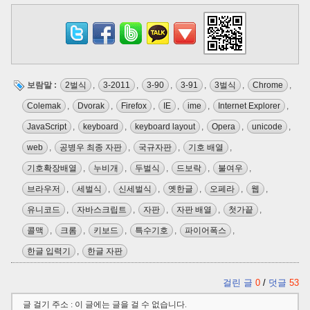
보람말 :
2벌식
,
3-2011
,
3-90
,
3-91
,
3벌식
,
Chrome
,
Colemak
,
Dvorak
,
Firefox
,
IE
,
ime
,
Internet Explorer
,
JavaScript
,
keyboard
,
keyboard layout
,
Opera
,
unicode
,
web
,
공병우 최종 자판
,
국규자판
,
기호 배열
,
기호확장배열
,
누비개
,
두벌식
,
드보락
,
불여우
,
브라우저
,
세벌식
,
신세벌식
,
옛한글
,
오페라
,
웹
,
유니코드
,
자바스크립트
,
자판
,
자판 배열
,
첫가끝
,
콜맥
,
크롬
,
키보드
,
특수기호
,
파이어폭스
,
한글 입력기
,
한글 자판
걸린 글
0
/
덧글
53
글 걸기 주소 : 이 글에는 글을 걸 수 없습니다.