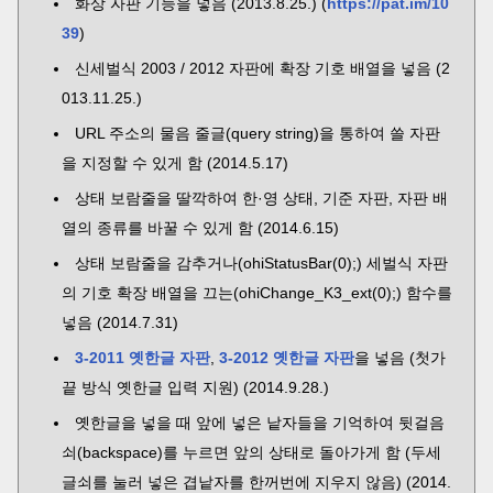
화상 자판 기능을 넣음 (2013.8.25.) (
https://pat.im/10
39
)
신세벌식 2003 / 2012 자판에 확장 기호 배열을 넣음 (2
013.11.25.)
URL 주소의 물음 줄글(query string)을 통하여 쓸 자판
을 지정할 수 있게 함 (2014.5.17)
상태 보람줄을 딸깍하여 한·영 상태, 기준 자판, 자판 배
열의 종류를 바꿀 수 있게 함 (2014.6.15)
상태 보람줄을 감추거나(ohiStatusBar(0);) 세벌식 자판
의 기호 확장 배열을 끄는(ohiChange_K3_ext(0);) 함수를
넣음 (2014.7.31)
3-2011 옛한글 자판
,
3-2012 옛한글 자판
을 넣음 (첫가
끝 방식 옛한글 입력 지원) (2014.9.28.)
옛한글을 넣을 때 앞에 넣은 낱자들을 기억하여 뒷걸음
쇠(backspace)를 누르면 앞의 상태로 돌아가게 함 (두세
글쇠를 눌러 넣은 겹낱자를 한꺼번에 지우지 않음) (2014.