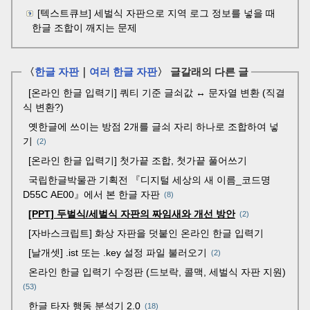
[텍스트큐브] 세벌식 자판으로 지역 로그 정보를 넣을 때
한글 조합이 깨지는 문제
〈
한글 자판
｜
여러 한글 자판
〉 글갈래의 다른 글
[온라인 한글 입력기] 쿼티 기준 글쇠값 ↔ 문자열 변환 (직결
식 변환?)
옛한글에 쓰이는 방점 2개를 글쇠 자리 하나로 조합하여 넣
기
2
[온라인 한글 입력기] 첫가끝 조합, 첫가끝 풀어쓰기
국립한글박물관 기획전 『디지털 세상의 새 이름_코드명
D55C AE00』에서 본 한글 자판
8
[PPT] 두벌식/세벌식 자판의 짜임새와 개선 방안
2
[자바스크립트] 화상 자판을 덧붙인 온라인 한글 입력기
[날개셋] .ist 또는 .key 설정 파일 불러오기
2
온라인 한글 입력기 수정판 (드보락, 콜맥, 세벌식 자판 지원)
53
한글 타자 행동 분석기 2.0
18