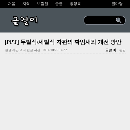
처음
지역
보람말
줄글
방명록
글마당
글걸이
[PPT] 두벌식/세벌식 자판의 짜임새와 개선 방안
글쓴이 :
한글 자판/여러 한글 자판
2014/10/29 14:32
팥알