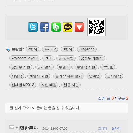
보람말 :
2벌식
,
3-2012
,
3벌식
,
Fingering
,
keyboard layout
,
PPT
,
공 운지법
,
공병우 세벌식
,
공병우 자판
,
공세벌식
,
두벌식
,
두벌식 자판
,
박영효
,
세벌식
,
세벌식 자판
,
손가락 나눠 맡기
,
송계범
,
신세벌식
,
신세벌식2012
,
자판 배열
,
한글 자판
걸린 글
0
/
덧글
2
글 걸기 주소 : 이 글에는 글을 걸 수 없습니다.
비밀방문자
2014/12/02 07:07
고치기
답하기