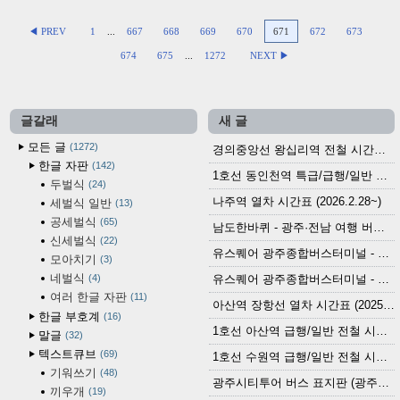
◀ PREV
1
...
667
668
669
670
671
672
673
674
675
...
1272
NEXT ▶
글갈래
새 글
모든 글
1272
경의중앙선 왕십리역 전철 시간표 (2026.4.20~)
한글 자판
142
1호선 동인천역 특급/급행/일반 전철 시간표 (2026.2.28~)
두벌식
24
나주역 열차 시간표 (2026.2.28~)
세벌식 일반
13
공세벌식
65
남도한바퀴 - 광주·전남 여행 버스 노선 (2026.3.1~5.31)
신세벌식
22
유스퀘어 광주종합버스터미널 - 곡성,순천／화순,보성,율포 방면 시외버스 시간표 (2026.1.31)
모아치기
3
네벌식
4
유스퀘어 광주종합버스터미널 - 담양, 순창, 남원, 무주, 장수, 거창, 대구 방면 시외버스 시간표 (2026...
여러 한글 자판
11
아산역 장항선 열차 시간표 (2025.12.30 기준) (무궁화호, ITX-마음, 새마을호, 서해금빛열차)
한글 부호계
16
1호선 아산역 급행/일반 전철 시간표 (2025.12.30~)
말글
32
텍스트큐브
69
1호선 수원역 급행/일반 전철 시간표 (2025.12.30~)
기워쓰기
48
광주시티투어 버스 표지판 (광주역 정류장) (2024?)
끼우개
19