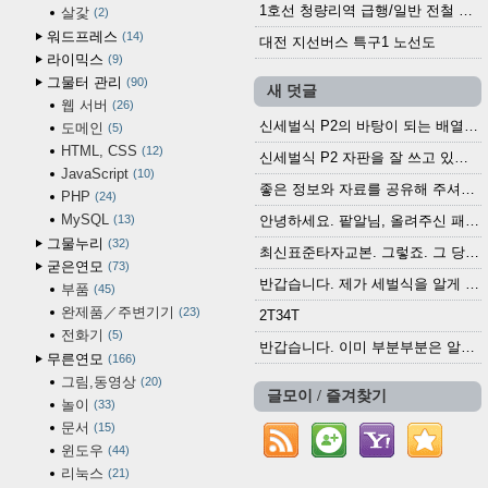
1호선 청량리역 급행/일반 전철 시간표 · 노선도 (2025.12.30~)
살갗
2
워드프레스
14
대전 지선버스 특구1 노선도
라이믹스
9
그물터 관리
90
새 덧글
웹 서버
26
신세벌식 P2의 바탕이 되는 배열이나 주요 기능...
도메인
5
HTML, CSS
12
신세벌식 P2 자판을 잘 쓰고 있습니다. 쓰기 편리...
JavaScript
10
좋은 정보와 자료를 공유해 주셔서 고맙습니다....
PHP
24
MySQL
13
안녕하세요. 팥알님, 올려주신 패치 여러모로 감사...
그물누리
32
최신표준타자교본. 그렇죠. 그 당시에 최신 표준...
굳은연모
73
반갑습니다. 제가 세벌식을 알게 되어 세벌식 써...
부품
45
완제품／주변기기
23
2T34T
전화기
5
반갑습니다. 이미 부분부분은 알려진 정보들이...
무른연모
166
그림,동영상
20
글모이 / 즐겨찾기
놀이
33
문서
15
윈도우
44
리눅스
21