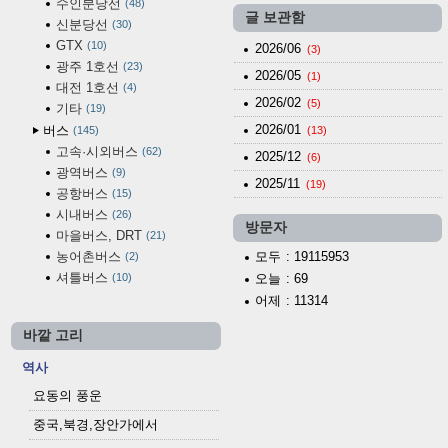
수인분당선
48
글 보관함
신분당선
30
GTX
10
2026/06
(3)
광주 1호선
23
2026/05
(1)
대전 1호선
4
2026/02
(5)
기타
19
2026/01
버스
145
(13)
고속·시외버스
62
2025/12
(6)
광역버스
9
2025/11
(19)
공항버스
15
시내버스
26
방문자
마을버스, DRT
21
농어촌버스
모두
: 19115953
2
셔틀버스
10
오늘
: 69
어제
: 11314
바깥 고리
역사
요동의 풍운
중국,북경,장안가에서