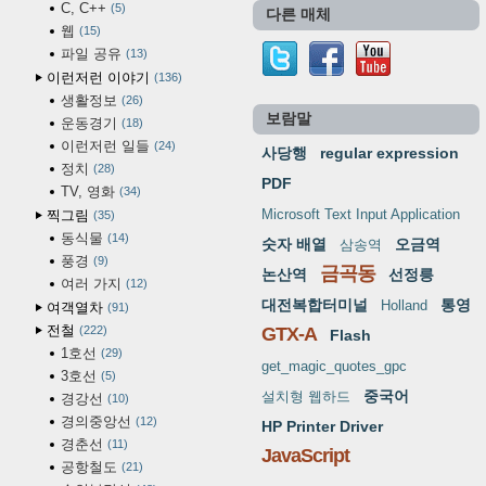
C, C++
5
다른 매체
웹
15
파일 공유
13
이런저런 이야기
136
생활정보
26
보람말
운동경기
18
이런저런 일들
24
사당행
regular expression
정치
28
PDF
TV, 영화
34
Microsoft Text Input Application
찍그림
35
동식물
14
숫자 배열
오금역
삼송역
풍경
9
금곡동
논산역
선정릉
여러 가지
12
대전복합터미널
통영
Holland
여객열차
91
전철
222
GTX-A
Flash
1호선
29
get_magic_quotes_gpc
3호선
5
중국어
설치형 웹하드
경강선
10
경의중앙선
12
HP Printer Driver
경춘선
11
JavaScript
공항철도
21