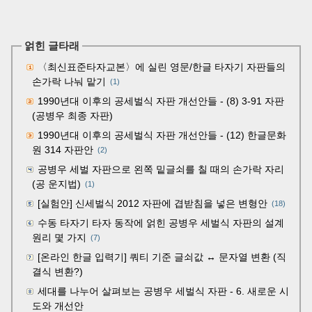
얽힌 글타래
〈최신표준타자교본〉에 실린 영문/한글 타자기 자판들의
손가락 나눠 맡기
(1)
1990년대 이후의 공세벌식 자판 개선안들 - (8) 3-91 자판
(공병우 최종 자판)
1990년대 이후의 공세벌식 자판 개선안들 - (12) 한글문화
원 314 자판안
(2)
공병우 세벌 자판으로 왼쪽 밑글쇠를 칠 때의 손가락 자리
(공 운지법)
(1)
[실험안] 신세벌식 2012 자판에 겹받침을 넣은 변형안
(18)
수동 타자기 타자 동작에 얽힌 공병우 세벌식 자판의 설계
원리 몇 가지
(7)
[온라인 한글 입력기] 쿼티 기준 글쇠값 ↔ 문자열 변환 (직
결식 변환?)
세대를 나누어 살펴보는 공병우 세벌식 자판 - 6. 새로운 시
도와 개선안