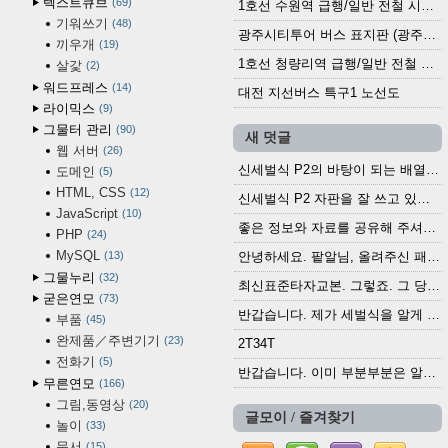
텍스트큐브
69
1호선 수원역 급행/일반 전철 시간표 (2025.12.30~)
기워쓰기
48
광주시티투어 버스 표지판 (광주역 정류장) (2024?)
끼우개
19
1호선 청량리역 급행/일반 전철 시간표 · 노선도 (2025.12.30~)
살갗
2
워드프레스
14
대전 지선버스 특구1 노선도
라이믹스
9
그물터 관리
90
새 덧글
웹 서버
26
신세벌식 P2의 바탕이 되는 배열이나 주요 기능...
도메인
5
HTML, CSS
12
신세벌식 P2 자판을 잘 쓰고 있습니다. 쓰기 편리...
JavaScript
10
좋은 정보와 자료를 공유해 주셔서 고맙습니다....
PHP
24
MySQL
13
안녕하세요. 팥알님, 올려주신 패치 여러모로 감사...
그물누리
32
최신표준타자교본. 그렇죠. 그 당시에 최신 표준...
굳은연모
73
반갑습니다. 제가 세벌식을 알게 되어 세벌식 써...
부품
45
완제품／주변기기
23
2T34T
전화기
5
반갑습니다. 이미 부분부분은 알려진 정보들이...
무른연모
166
그림,동영상
20
글모이 / 즐겨찾기
놀이
33
문서
15