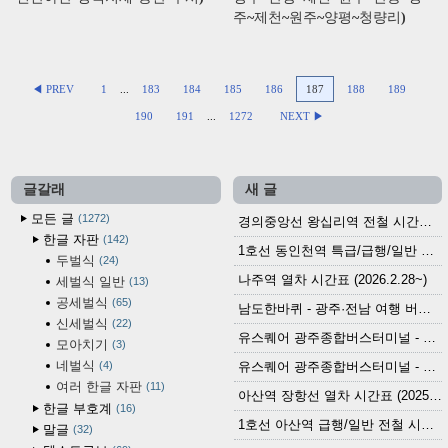
주~제천~원주~양평~청량리)
◀ PREV
1
...
183
184
185
186
187
188
189
190
191
...
1272
NEXT ▶
글갈래
새 글
모든 글
1272
경의중앙선 왕십리역 전철 시간표 (2026.4.20~)
한글 자판
142
1호선 동인천역 특급/급행/일반 전철 시간표 (2026.2.28~)
두벌식
24
나주역 열차 시간표 (2026.2.28~)
세벌식 일반
13
공세벌식
65
남도한바퀴 - 광주·전남 여행 버스 노선 (2026.3.1~5.31)
신세벌식
22
유스퀘어 광주종합버스터미널 - 곡성,순천／화순,보성,율포 방면 시외버스 시간표 (2026.1.31)
모아치기
3
네벌식
4
유스퀘어 광주종합버스터미널 - 담양, 순창, 남원, 무주, 장수, 거창, 대구 방면 시외버스 시간표 (2026...
여러 한글 자판
11
아산역 장항선 열차 시간표 (2025.12.30 기준) (무궁화호, ITX-마음, 새마을호, 서해금빛열차)
한글 부호계
16
1호선 아산역 급행/일반 전철 시간표 (2025.12.30~)
말글
32