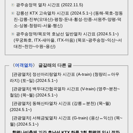
광주송정역 열차 시간표 (2022.11.5)
강릉선 KTX 고속열차 시간표 (2024.5.1~) (동해-묵호-정동
진-강릉-진부(오대산)-평창-둔내-횡성-만종-서원주-양평-덕
소-상봉-청량리-서울-행신)
광주송정역/목포역 호남선 일반열차 시간표 (2024.5.1~)
(무궁화호, ITX-새마을, ITX-마음) (목포~광주송정~익산~서
대전~천안~수원~용산)
〈
여객열차
〉 글갈래의 다른 글
[관광열차] 정선아리랑열차 시간표 (A-train) (청량리↔아우
라지) (토~일) (2024.5.1~)
[관광열차] 백두대간협곡열차 시간표 (V-train) (영주~분천~
철암) (목~월) (2024.5.1~)
[관광열차] 동해산타열차 시간표 (강릉↔분천) (목~월)
(2024.5.1~)
[관광열차] 서해금빛열차 시간표 (G-train) (용산↔익산) (목~
월) (2024.5.1~)
함평나비축제 기간 호남선 KTX 하루 3회 함평역 임시 정차