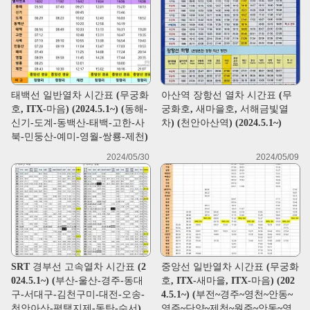
태백선 일반열차 시간표 (무궁화
아산역 장항선 열차 시간표 (무
호, ITX-마음) (2024.5.1~) (동해-
궁화호, 새마을호, 서해금빛열
신기-도계-동백산-태백-고한-사
차) (천안아산역) (2024.5.1~)
북-민둥산-예미-영월-쌍룡-제천)
2024/05/30
2024/05/09
SRT 경부선 고속열차 시간표 (2
중앙선 일반열차 시간표 (무궁화
024.5.1~) (부산-울산-경주-동대
호, ITX-새마을, ITX-마음) (202
구-서대구-김천구미-대전-오송-
4.5.1~) (부전~경주~영천~안동~
천안아산-평택지제-동탄-수서)
영주~단양~제천~원주~안동~영