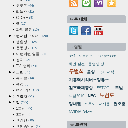
윈도우
44
리눅스
21
C, C++
5
다른 매체
웹
15
파일 공유
13
이런저런 이야기
136
생활정보
26
보람말
운동경기
18
이런저런 일들
24
self
프로세스
compressor
정치
28
화면 절전
동영상 광고
TV, 영화
34
두벌식
음성
숫자 서식
찍그림
35
동식물
14
기흥역시외버스정류소
풍경
9
김포국제공항
두벌
ESTOOL
여러 가지
12
노선도
NFC
넥셀2010
여객열차
91
전철
222
정내권
권오훈
소록도
서재응
1호선
29
NVIDIA Driver
3호선
5
경강선
10
글 보관함
경의중앙선
12