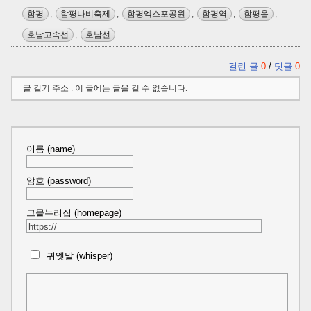
함평
,
함평나비축제
,
함평엑스포공원
,
함평역
,
함평읍
,
호남고속선
,
호남선
걸린 글
0
/
덧글
0
글 걸기 주소 : 이 글에는 글을 걸 수 없습니다.
이름 (name)
암호 (password)
그물누리집 (homepage)
귀엣말 (whisper)