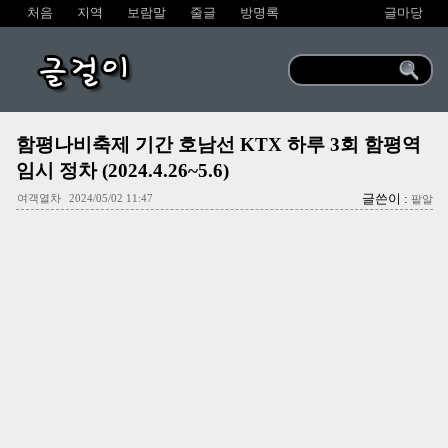
처음
지역
보람말
줄글
방명록
글마당
글걸이
함평나비축제 기간 호남선 KTX 하루 3회 함평역
임시 정차 (2024.4.26~5.6)
글쓴이 :
여객열차
2024/05/02 11:47
팥알