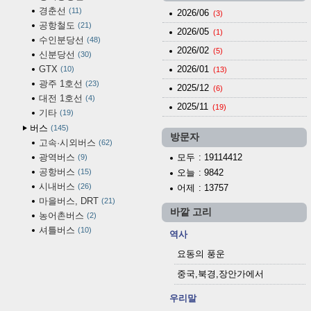
경춘선
11
2026/06
(3)
공항철도
21
2026/05
(1)
수인분당선
48
2026/02
(5)
신분당선
30
GTX
2026/01
10
(13)
광주 1호선
23
2025/12
(6)
대전 1호선
4
2025/11
(19)
기타
19
버스
145
방문자
고속·시외버스
62
광역버스
모두
: 19114412
9
공항버스
15
오늘
: 9842
시내버스
26
어제
: 13757
마을버스, DRT
21
바깥 고리
농어촌버스
2
셔틀버스
10
역사
요동의 풍운
중국,북경,장안가에서
우리말