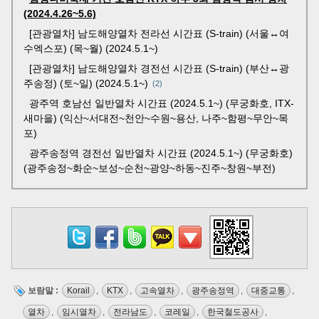
(2024.4.26~5.6)
[관광열차] 남도해양열차 전라선 시간표 (S-train) (서울↔여
수엑스포) (목~월) (2024.5.1~)
[관광열차] 남도해양열차 경전선 시간표 (S-train) (부산↔광
주송정) (토~일) (2024.5.1~)
2
광주역 호남선 일반열차 시간표 (2024.5.1~) (무궁화호, ITX-
새마을) (익산~서대전~천안~수원~용산, 나주~함평~무안~목
포)
광주송정역 경전선 일반열차 시간표 (2024.5.1~) (무궁화호)
(광주송정~화순~보성~순천~광양~하동~진주~창원~부전)
보람말 :
Korail
,
KTX
,
고속열차
,
광주송정역
,
대중교통
,
열차
,
임시열차
,
전라남도
,
코레일
,
한국철도공사
,