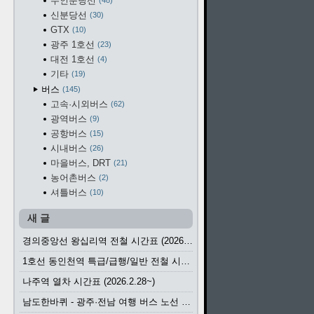
수인분당선
48
신분당선
30
GTX
10
광주 1호선
23
대전 1호선
4
기타
19
버스
145
고속·시외버스
62
광역버스
9
공항버스
15
시내버스
26
마을버스, DRT
21
농어촌버스
2
셔틀버스
10
새 글
경의중앙선 왕십리역 전철 시간표 (2026.4.20~)
1호선 동인천역 특급/급행/일반 전철 시간표 (2026.2.28~)
나주역 열차 시간표 (2026.2.28~)
남도한바퀴 - 광주·전남 여행 버스 노선 (2026.3.1~5.31)