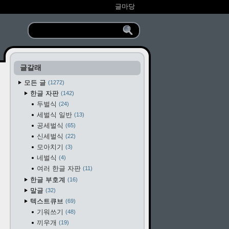
글마당
글갈래
모든 글
1272
한글 자판
142
두벌식
24
세벌식 일반
13
공세벌식
65
신세벌식
22
모아치기
3
네벌식
4
여러 한글 자판
11
한글 부호계
16
말글
32
텍스트큐브
69
기워쓰기
48
끼우개
19