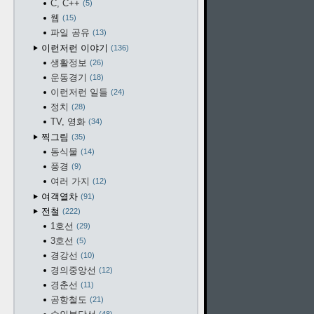
C, C++
5
웹
15
파일 공유
13
이런저런 이야기
136
생활정보
26
운동경기
18
이런저런 일들
24
정치
28
TV, 영화
34
찍그림
35
동식물
14
풍경
9
여러 가지
12
여객열차
91
전철
222
1호선
29
3호선
5
경강선
10
경의중앙선
12
경춘선
11
공항철도
21