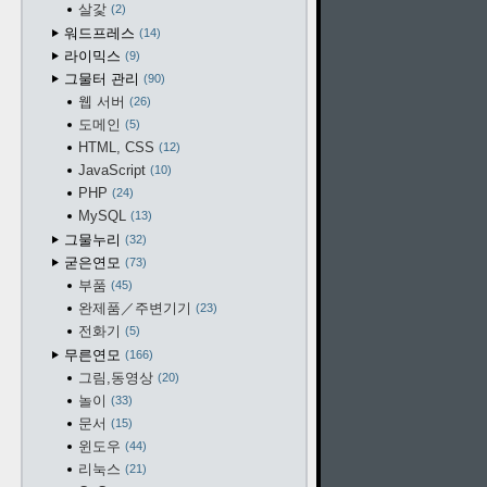
살갗
2
워드프레스
14
라이믹스
9
그물터 관리
90
웹 서버
26
도메인
5
HTML, CSS
12
JavaScript
10
PHP
24
MySQL
13
그물누리
32
굳은연모
73
부품
45
완제품／주변기기
23
전화기
5
무른연모
166
그림,동영상
20
놀이
33
문서
15
윈도우
44
리눅스
21