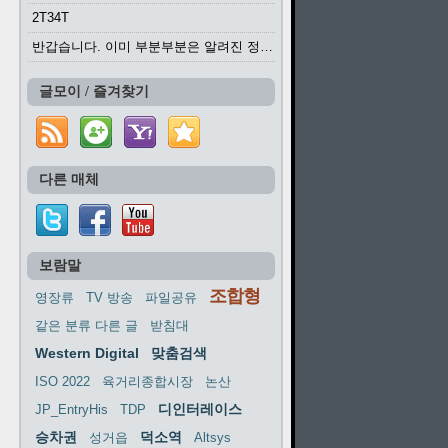
2T34T
반갑습니다. 이미 부분부분은 알려진 정보들이...
글모이 / 즐겨찾기
다른 매체
보람말
조합형
영장류
TV 방송
파일공유
같은 분류 다른 글
받침대
Western Digital
맞춤검색
ISO 2022
육거리종합시장
논산
디인터레이스
JP_EntryHis
TDP
승차권
덕소역
성거읍
Altsys