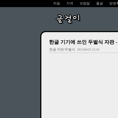
처음
지역
보람말
줄글
방명
글걸이
한글 기기에 쓰인 두벌식 자판 -
한글 자판/두벌식
2013/04/25 15:34