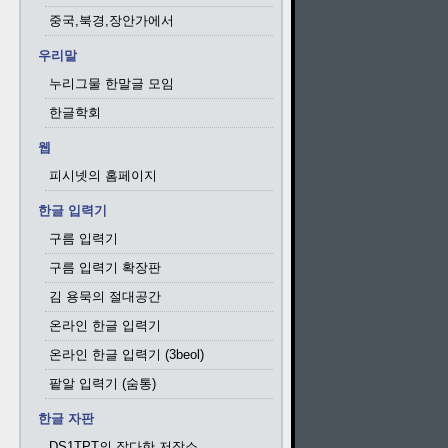
중국,북경,장안가에서
우리말
누리그물 한말글 모임
한글학회
웹
피시넷의 홈페이지
한글 입력기
구름 입력기
구름 입력기 확장판
김 용묵의 절대공간
온라인 한글 입력기
온라인 한글 입력기 (3beol)
팥알 입력기 (숨통)
한글 자판
DS1TPT의 잡다한 저장소