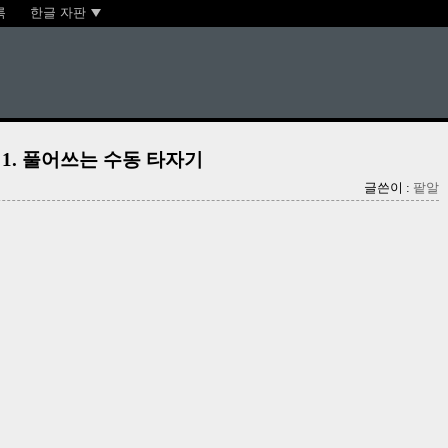
록
한글 자판
 1. 풀어쓰는 수동 타자기
글쓴이 :
팥알