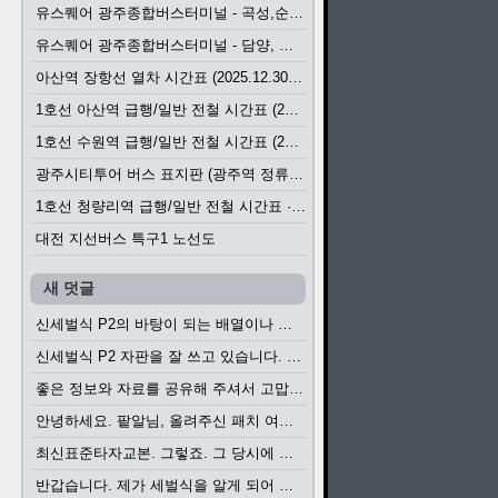
유스퀘어 광주종합버스터미널 - 곡성,순천／화순,보성,율포 방면 시외버스 시간표 (2026.1.31)
유스퀘어 광주종합버스터미널 - 담양, 순창, 남원, 무주, 장수, 거창, 대구 방면 시외버스 시간표 (2026...
아산역 장항선 열차 시간표 (2025.12.30 기준) (무궁화호, ITX-마음, 새마을호, 서해금빛열차)
1호선 아산역 급행/일반 전철 시간표 (2025.12.30~)
1호선 수원역 급행/일반 전철 시간표 (2025.12.30~)
광주시티투어 버스 표지판 (광주역 정류장) (2024?)
1호선 청량리역 급행/일반 전철 시간표 · 노선도 (2025.12.30~)
대전 지선버스 특구1 노선도
새 덧글
신세벌식 P2의 바탕이 되는 배열이나 주요 기능...
신세벌식 P2 자판을 잘 쓰고 있습니다. 쓰기 편리...
좋은 정보와 자료를 공유해 주셔서 고맙습니다....
안녕하세요. 팥알님, 올려주신 패치 여러모로 감사...
최신표준타자교본. 그렇죠. 그 당시에 최신 표준...
반갑습니다. 제가 세벌식을 알게 되어 세벌식 써...