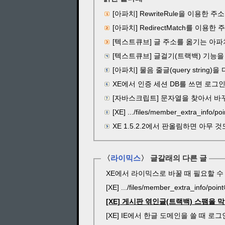
[아파치] RewriteRule을 이용한 주
[아파치] RedirectMatch를 이용한
[텍스트큐브] 글 주소를 옮기는 아파치/엔진
[텍스트큐브] 글걸기(트랙백) 기능을
[아파치] 물음 줄글(query string)을
XE에서 인증 세션 DB를 쓰면 로그
[자바스크립트] 문자열을 찾아서 바꾸는 방법들 (
[XE] .../files/member_extra_in
XE 1.5.2.2에서 판올림하면 아무 
〈
라이믹스
〉 글갈래의 다른 글
XE에서 라이믹스로 바꿀 때 필요할 수 
[XE] .../files/member_extra_inf
[XE] 게시판 엮인글(트랙백) 스팸을 
[XE] IE에서 한글 도메인을 쓸 때 