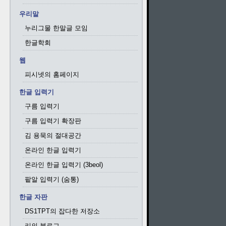
우리말
누리그물 한말글 모임
한글학회
웹
피시넷의 홈페이지
한글 입력기
구름 입력기
구름 입력기 확장판
김 용묵의 절대공간
온라인 한글 입력기
온라인 한글 입력기 (3beol)
팥알 입력기 (숨통)
한글 자판
DS1TPT의 잡다한 저장소
리의 블로그