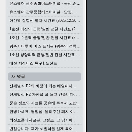
유스퀘어 광주종합버스터미널 - 곡성,순천／화순,보성,율포 방면 시외버스 시간표 (2026.1.31)
유스퀘어 광주종합버스터미널 - 담양, 순창, 남원, 무주, 장수, 거창, 대구 방면 시외버스 시간표 (2026...
아산역 장항선 열차 시간표 (2025.12.30 기준) (무궁화호, ITX-마음, 새마을호, 서해금빛열차)
1호선 아산역 급행/일반 전철 시간표 (2025.12.30~)
1호선 수원역 급행/일반 전철 시간표 (2025.12.30~)
광주시티투어 버스 표지판 (광주역 정류장) (2024?)
1호선 청량리역 급행/일반 전철 시간표 · 노선도 (2025.12.30~)
대전 지선버스 특구1 노선도
새 덧글
신세벌식 P2의 바탕이 되는 배열이나 주요 기능...
신세벌식 P2 자판을 잘 쓰고 있습니다. 쓰기 편리...
좋은 정보와 자료를 공유해 주셔서 고맙습니다....
안녕하세요. 팥알님, 올려주신 패치 여러모로 감사...
최신표준타자교본. 그렇죠. 그 당시에 최신 표준...
반갑습니다. 제가 세벌식을 알게 되어 세벌식 써...