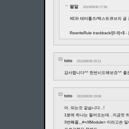
팥알
2013/09/30 17:58
XE와 태터툴즈/텍스트큐브의 글 
RewriteRule trackback/[0-9]+$ - 
toto
2013/09/30 19:12
감사합니다^^ 한번시도해보죠^^ 좋
toto
2013/09/30 19:58
아..되는것 같습니다...!
1분에 하나는 들어오는데...지금껏
3번째줄,,,#</ifModule> 이라고쓴