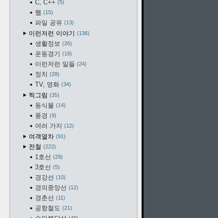
C, C++
5
웹
15
파일 공유
13
이런저런 이야기
136
생활정보
26
운동경기
18
이런저런 일들
24
정치
28
TV, 영화
34
찍그림
35
동식물
14
풍경
9
여러 가지
12
여객열차
91
전철
222
1호선
29
3호선
5
경강선
10
경의중앙선
12
경춘선
11
공항철도
21