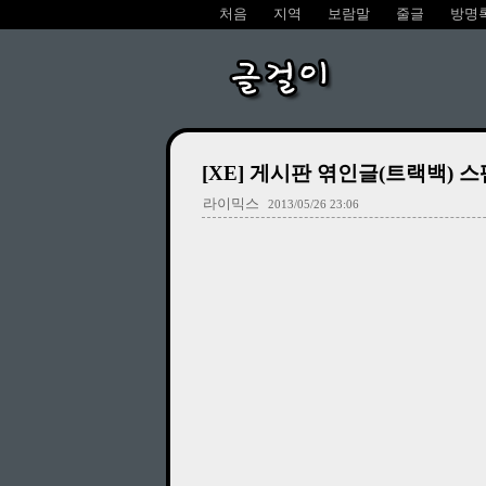
처음
지역
보람말
줄글
방명
글걸이
[XE] 게시판 엮인글(트랙백) 
라이믹스
2013/05/26 23:06