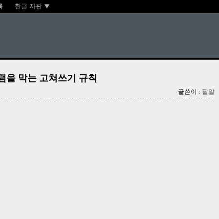
록
한글 자판
스팸을 막는 고쳐쓰기 규칙
글쓴이 :
팥알