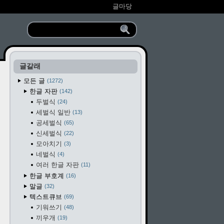
글마당
글갈래
모든 글
1272
한글 자판
142
두벌식
24
세벌식 일반
13
공세벌식
65
신세벌식
22
모아치기
3
네벌식
4
여러 한글 자판
11
한글 부호계
16
말글
32
텍스트큐브
69
기워쓰기
48
끼우개
19