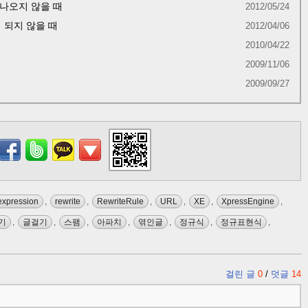
도 나오지 않을 때
2012/05/24
 되지 않을 때
2012/04/06
2010/04/22
2009/11/06
2009/09/27
expression
,
rewrite
,
RewriteRule
,
URL
,
XE
,
XpressEngine
,
기
,
글걸기
,
스팸
,
아파치
,
엮인글
,
정규식
,
정규표현식
,
걸린 글
0
/
덧글
14