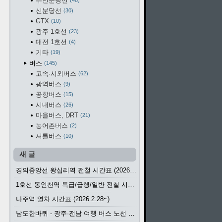
수인분당선
48
신분당선
30
GTX
10
광주 1호선
23
대전 1호선
4
기타
19
버스
145
고속·시외버스
62
광역버스
9
공항버스
15
시내버스
26
마을버스, DRT
21
농어촌버스
2
셔틀버스
10
새 글
경의중앙선 왕십리역 전철 시간표 (2026.4.20~)
1호선 동인천역 특급/급행/일반 전철 시간표 (2026.2.28~)
나주역 열차 시간표 (2026.2.28~)
남도한바퀴 - 광주·전남 여행 버스 노선 (2026.3.1~5.31)