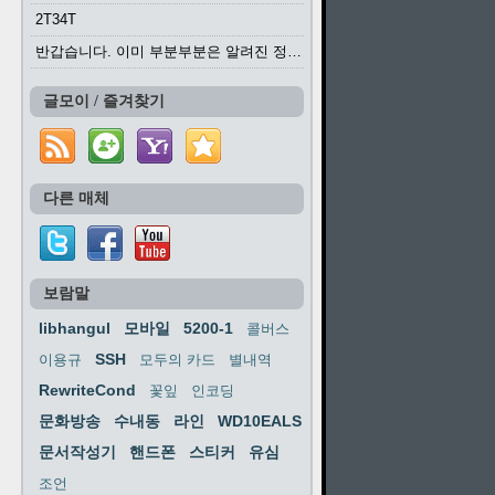
2T34T
반갑습니다. 이미 부분부분은 알려진 정보들이...
글모이 / 즐겨찾기
다른 매체
보람말
libhangul
모바일
5200-1
콜버스
SSH
이용규
모두의 카드
별내역
RewriteCond
꽃잎
인코딩
문화방송
수내동
라인
WD10EALS
문서작성기
핸드폰
스티커
유심
조언