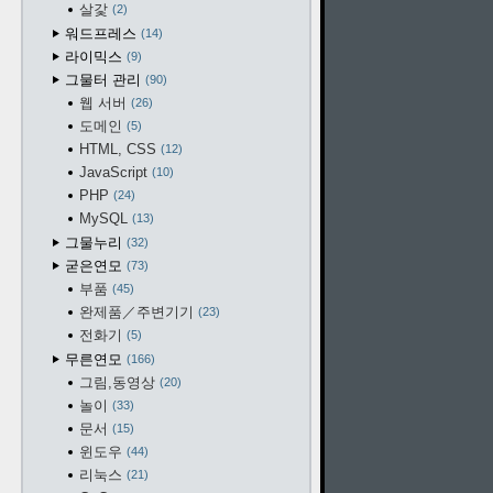
살갗
2
워드프레스
14
라이믹스
9
그물터 관리
90
웹 서버
26
도메인
5
HTML, CSS
12
JavaScript
10
PHP
24
MySQL
13
그물누리
32
굳은연모
73
부품
45
완제품／주변기기
23
전화기
5
무른연모
166
그림,동영상
20
놀이
33
문서
15
윈도우
44
리눅스
21