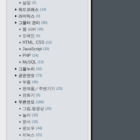
살갗
2
워드프레스
14
라이믹스
9
그물터 관리
90
웹 서버
26
도메인
5
HTML, CSS
12
JavaScript
10
PHP
24
MySQL
13
그물누리
32
굳은연모
73
부품
45
완제품／주변기기
23
전화기
5
무른연모
166
그림,동영상
20
놀이
33
문서
15
윈도우
44
리눅스
21