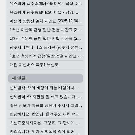
유스퀘어 광주종합버스터미널 - 곡성,순천／화순,보성,율포 방면 시외버스 시간표 (2026.1.31)
유스퀘어 광주종합버스터미널 - 담양, 순창, 남원, 무주, 장수, 거창, 대구 방면 시외버스 시간표 (2026...
아산역 장항선 열차 시간표 (2025.12.30 기준) (무궁화호, ITX-마음, 새마을호, 서해금빛열차)
1호선 아산역 급행/일반 전철 시간표 (2025.12.30~)
1호선 수원역 급행/일반 전철 시간표 (2025.12.30~)
광주시티투어 버스 표지판 (광주역 정류장) (2024?)
1호선 청량리역 급행/일반 전철 시간표 · 노선도 (2025.12.30~)
대전 지선버스 특구1 노선도
새 덧글
신세벌식 P2의 바탕이 되는 배열이나 주요 기능...
신세벌식 P2 자판을 잘 쓰고 있습니다. 쓰기 편리...
좋은 정보와 자료를 공유해 주셔서 고맙습니다....
안녕하세요. 팥알님, 올려주신 패치 여러모로 감사...
최신표준타자교본. 그렇죠. 그 당시에 최신 표준...
반갑습니다. 제가 세벌식을 알게 되어 세벌식 써...