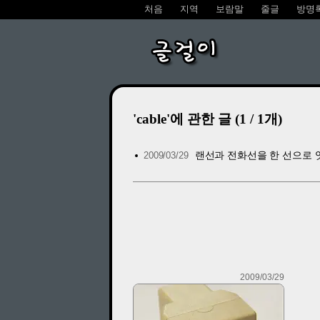
처음
지역
보람말
줄글
방명
글걸이
'cable'에 관한 글 (1 / 1개)
랜선과 전화선을 한 선으로 
2009/03/29
2009/03/29