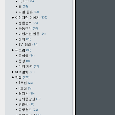
C, C++
5
웹
15
파일 공유
13
이런저런 이야기
136
생활정보
26
운동경기
18
이런저런 일들
24
정치
28
TV, 영화
34
찍그림
35
동식물
14
풍경
9
여러 가지
12
여객열차
91
전철
222
1호선
29
3호선
5
경강선
10
경의중앙선
12
경춘선
11
공항철도
21