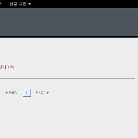
록
한글 자판
잇기
15
◀ PREV
1
NEXT ▶