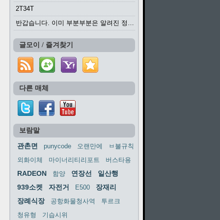
2T34T
반갑습니다. 이미 부분부분은 알려진 정보들이...
글모이 / 즐겨찾기
다른 매체
보람말
관촌면
punycode
오랜만에
ㅂ불규칙
외화이체
마이너리티리포트
버스타용
RADEON
연장선
일산행
함양
939소켓
자전거
장재리
E500
장례식장
공항화물청사역
투르크
청유형
기습시위