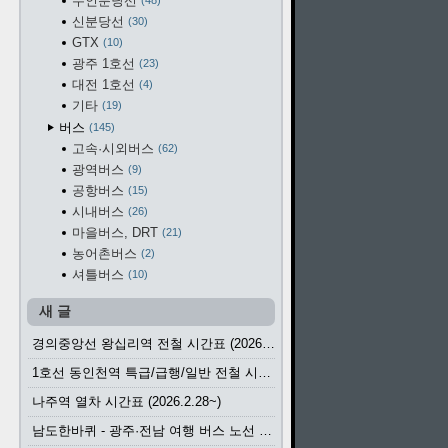
수인분당선
48
신분당선
30
GTX
10
광주 1호선
23
대전 1호선
4
기타
19
버스
145
고속·시외버스
62
광역버스
9
공항버스
15
시내버스
26
마을버스, DRT
21
농어촌버스
2
셔틀버스
10
새 글
경의중앙선 왕십리역 전철 시간표 (2026.4.20~)
1호선 동인천역 특급/급행/일반 전철 시간표 (2026.2.28~)
나주역 열차 시간표 (2026.2.28~)
남도한바퀴 - 광주·전남 여행 버스 노선 (2026.3.1~5.31)