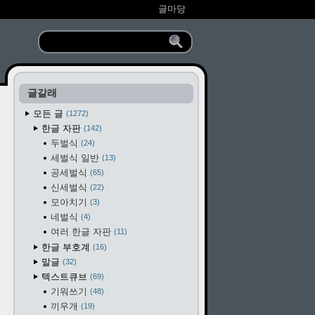
글마당
글갈래
모든 글
1272
한글 자판
142
두벌식
24
세벌식 일반
13
공세벌식
65
신세벌식
22
모아치기
3
네벌식
4
여러 한글 자판
11
한글 부호계
16
말글
32
텍스트큐브
69
기워쓰기
48
끼우개
19