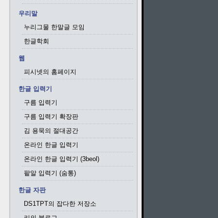
우리말
누리그물 한말글 모임
한글학회
웹
피시넷의 홈페이지
한글 입력기
구름 입력기
구름 입력기 확장판
김 용묵의 절대공간
온라인 한글 입력기
온라인 한글 입력기 (3beol)
팥알 입력기 (숨통)
한글 자판
DS1TPT의 잡다한 저장소
리의 블로그