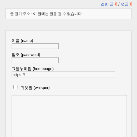
걸린 글
0
/
덧글
0
글 걸기 주소 : 이 글에는 글을 걸 수 없습니다.
이름 (name)
암호 (password)
그물누리집 (homepage)
귀엣말 (whisper)