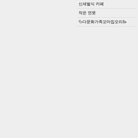
신세벌식 카페
작은 연못
🦆다문화가족꼬마집오리🦢