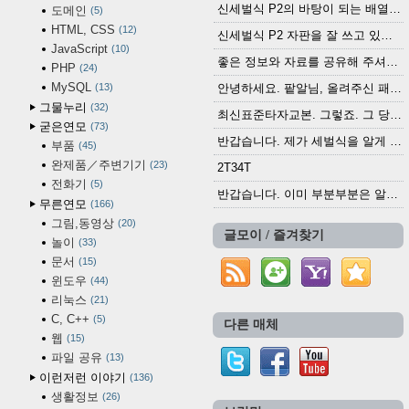
신세벌식 P2의 바탕이 되는 배열이나 주요 기능...
도메인
5
HTML, CSS
12
신세벌식 P2 자판을 잘 쓰고 있습니다. 쓰기 편리...
JavaScript
10
좋은 정보와 자료를 공유해 주셔서 고맙습니다....
PHP
24
MySQL
13
안녕하세요. 팥알님, 올려주신 패치 여러모로 감사...
그물누리
32
최신표준타자교본. 그렇죠. 그 당시에 최신 표준...
굳은연모
73
반갑습니다. 제가 세벌식을 알게 되어 세벌식 써...
부품
45
완제품／주변기기
23
2T34T
전화기
5
반갑습니다. 이미 부분부분은 알려진 정보들이...
무른연모
166
그림,동영상
20
글모이 / 즐겨찾기
놀이
33
문서
15
윈도우
44
리눅스
21
C, C++
5
다른 매체
웹
15
파일 공유
13
이런저런 이야기
136
생활정보
26