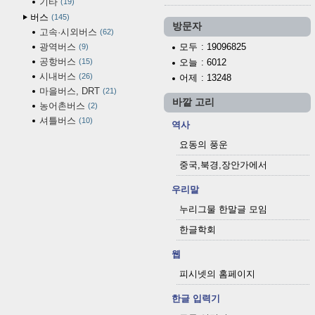
기타
19
버스
145
방문자
고속·시외버스
62
광역버스
모두
: 19096825
9
공항버스
15
오늘
: 6012
시내버스
26
어제
: 13248
마을버스, DRT
21
바깥 고리
농어촌버스
2
셔틀버스
10
역사
요동의 풍운
중국,북경,장안가에서
우리말
누리그물 한말글 모임
한글학회
웹
피시넷의 홈페이지
한글 입력기