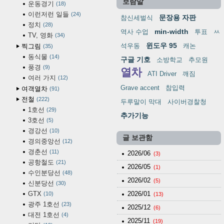
보람말
운동경기
18
이런저런 일들
24
문장용 자판
참신세벌식
정치
28
min-width
역사 수업
투표
ㅆ
TV, 영화
34
윈도우 95
석우동
캐논
찍그림
35
동식물
14
구글 기호
소방학교
추모원
풍경
9
열차
ATI Driver
깨짐
여러 가지
12
Grave accent
참입력
여객열차
91
전철
222
두루말이 막대
사이버경찰청
1호선
29
추가기능
3호선
5
경강선
10
글 보관함
경의중앙선
12
경춘선
11
2026/06
(3)
공항철도
21
2026/05
(1)
수인분당선
48
2026/02
(5)
신분당선
30
GTX
2026/01
10
(13)
광주 1호선
23
2025/12
(6)
대전 1호선
4
2025/11
(19)