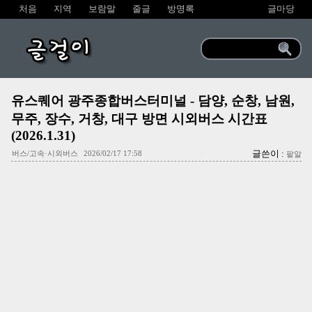
처음
지역
보람말
줄글
방명록
글마당
글걸이
유스퀘어 광주종합버스터미널 - 담양, 순창, 남원,
무주, 장수, 거창, 대구 방면 시외버스 시간표
(2026.1.31)
글쓴이 :
버스/고속·시외버스
2026/02/17 17:58
팥알