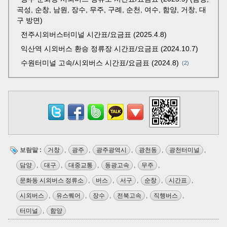
곡성, 순창, 남원, 장수, 무주, 구례, 순천, 여수, 함양, 거창, 대
구 방면)
전주시외버스터미널 시간표/요금표 (2025.4.8)
익산역 시외버스 환승 정류장 시간표/요금표 (2024.10.7)
수원터미널 고속/시외버스 시간표/요금표 (2024.8)
2
보람말 :
거창
,
광주
,
광주광역시
,
광천동
,
광천터미널
,
담양
,
대구
,
대중교통
,
동광고속
,
무주
,
문화동 시외버스 정류소
,
버스
,
서구
,
순창
,
시간표
,
시외버스
,
유스퀘어
,
장수
,
전북고속
,
직행버스
,
터미널
,
함양