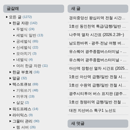
글갈래
새 글
모든 글
1272
경의중앙선 왕십리역 전철 시간표 (2026.4.20~)
한글 자판
142
1호선 동인천역 특급/급행/일반 전철 시간표 (2026.2.28~)
두벌식
24
나주역 열차 시간표 (2026.2.28~)
세벌식 일반
13
공세벌식
65
남도한바퀴 - 광주·전남 여행 버스 노선 (2026.3.1~5.31)
신세벌식
22
유스퀘어 광주종합버스터미널 - 곡성,순천／화순,보성,율포 방면 시외버스 시간표 (2026.1.31)
모아치기
3
네벌식
4
유스퀘어 광주종합버스터미널 - 담양, 순창, 남원, 무주, 장수, 거창, 대구 방면 시외버스 시간표 (2026...
여러 한글 자판
11
아산역 장항선 열차 시간표 (2025.12.30 기준) (무궁화호, ITX-마음, 새마을호, 서해금빛열차)
한글 부호계
16
1호선 아산역 급행/일반 전철 시간표 (2025.12.30~)
말글
32
텍스트큐브
69
1호선 수원역 급행/일반 전철 시간표 (2025.12.30~)
기워쓰기
48
광주시티투어 버스 표지판 (광주역 정류장) (2024?)
끼우개
19
1호선 청량리역 급행/일반 전철 시간표 · 노선도 (2025.12.30~)
살갗
2
워드프레스
14
대전 지선버스 특구1 노선도
라이믹스
9
그물터 관리
90
새 덧글
웹 서버
26