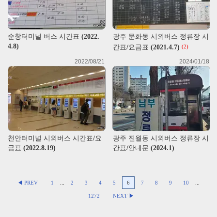
순창터미널 버스 시간표 (2022.
광주 문화동 시외버스 정류장 시
4.8)
간표/요금표 (2021.4.7)
(2)
2022/08/21
2024/01/18
천안터미널 시외버스 시간표/요
광주 진월동 시외버스 정류장 시
금표 (2022.8.19)
간표/안내문 (2024.1)
◀ PREV
1
...
2
3
4
5
6
7
8
9
10
...
1272
NEXT ▶