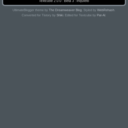
Textcube 2.0.0 : Beta 3 : inquieto
UltimateBlogger theme by
The Dreamweaver Blog
. Styled by
WebRehash
.
Converted for Tistory by
Shiki
. Edited for Textcube by
Pat-Al
.