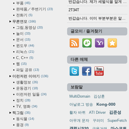
반갑습니다. 제가 세벌식을 알게 되어 세벌식 써...
부품
45
완제품／주변기기
23
2T34T
전화기
5
반갑습니다. 이미 부분부분은 알려진 정보들이...
무른연모
166
그림,동영상
20
글모이 / 즐겨찾기
놀이
33
문서
15
윈도우
44
리눅스
21
C, C++
5
다른 매체
웹
15
파일 공유
13
이런저런 이야기
136
생활정보
26
보람말
운동경기
18
이런저런 일들
24
MultiDomain
김상훈
정치
28
Kong-000
아날로그 방송
TV, 영화
34
김준성
활자 바퀴
ATI Driver
찍그림
35
동식물
14
아무개 문자
꾸러미
SuperFetch
풍경
9
갤럭시S20
마스코트
금융거래