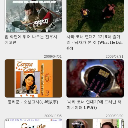
웹 화면에 튀어 나오는 전우치
사라 코너 연대기 1기 9화 줄거
예고편
리 - 남자가 본 것 (What He Beh
eld)
2009/04/01
2009/07/31
등려군 - 소성고사(小城故事)
'사라 코너 연대기'에 드러난 터
미네이터 CPU(?)
2009/11/05
2009/09/20