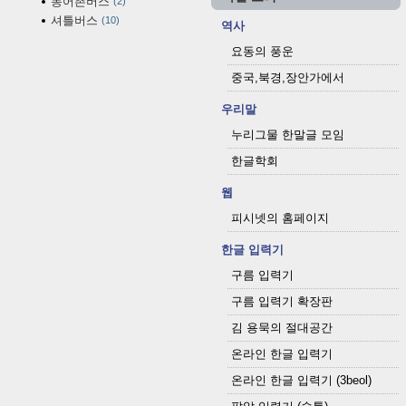
농어촌버스
2
셔틀버스
10
역사
요동의 풍운
중국,북경,장안가에서
우리말
누리그물 한말글 모임
한글학회
웹
피시넷의 홈페이지
한글 입력기
구름 입력기
구름 입력기 확장판
김 용묵의 절대공간
온라인 한글 입력기
온라인 한글 입력기 (3beol)