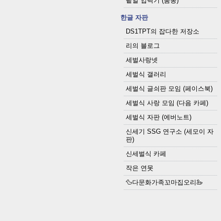
팥알 입력기 (숨통)
한글 자판
DS1TPT의 잡다한 저장소
리의 블로그
세벌사랑넷
세벌식 갤러리
세벌식 글쇠판 모임 (페이스북)
세벌식 사랑 모임 (다음 카페)
세벌식 자판 (에버노트)
신세기 SSG 연구소 (세모이 자
판)
신세벌식 카페
작은 연못
🦆다문화가족꼬마집오리🦢