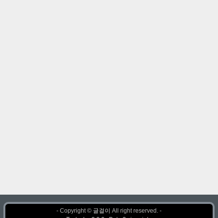
- Copyright ©
글걸이
All right reserved. -