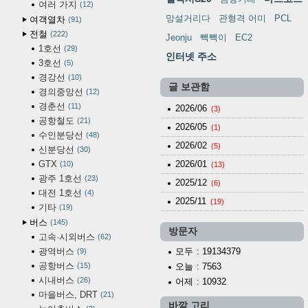
여러 가지
12
망설거리다
관형격 어미
PCL
여객열차
91
전철
222
Jeonju
빽빽이
EC2
1호선
29
인터넷 주소
3호선
5
경강선
10
글 보관함
경의중앙선
12
경춘선
11
2026/06
(3)
공항철도
21
2026/05
(1)
수인분당선
48
2026/02
(5)
신분당선
30
GTX
2026/01
10
(13)
광주 1호선
23
2025/12
(6)
대전 1호선
4
2025/11
(19)
기타
19
버스
145
방문자
고속·시외버스
62
광역버스
모두
: 19134379
9
공항버스
15
오늘
: 7563
시내버스
26
어제
: 10932
마을버스, DRT
21
바깥 고리