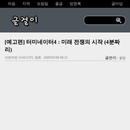
처음
지역
보람말
줄글
방명록
글마당
글걸이
[예고편] 터미네이터4 : 미래 전쟁의 시작 (4분짜
리)
글쓴이 :
이런저런 이야기/TV, 영화
2009/05/09 00:21
팥알