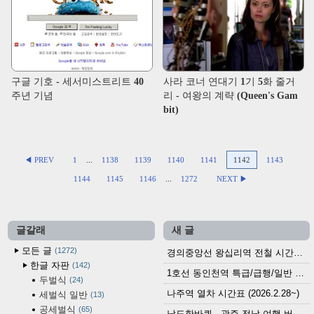
구글 기호 - 세서미스트리트 40
사라 코너 연대기 1기 5화 줄거
주년 기념
리 - 여왕의 계략 (Queen's Gam
bit)
◀ PREV
1
...
1138
1139
1140
1141
1142
1143
1144
1145
1146
...
1272
NEXT ▶
글갈래
새 글
모든 글
1272
경의중앙선 왕십리역 전철 시간표 (2026.4.20~)
한글 자판
142
1호선 동인천역 특급/급행/일반 전철 시간표 (2026.2.28~)
두벌식
24
나주역 열차 시간표 (2026.2.28~)
세벌식 일반
13
공세벌식
65
남도한바퀴 - 광주·전남 여행 버스 노선 (2026.3.1~5.31)