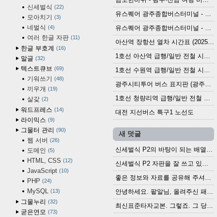
신세벌식
22
유스퀘어 광주종합버스터미널 - 곡성,순천／화순,보성,율포 방면 시외버스 시간표 (2026.1.31)
모아치기
3
네벌식
4
유스퀘어 광주종합버스터미널 - 담양, 순창, 남원, 무주, 장수, 거창, 대구 방면 시외버스 시간표 (2026...
여러 한글 자판
11
아산역 장항선 열차 시간표 (2025.12.30 기준) (무궁화호, ITX-마음, 새마을호, 서해금빛열차)
한글 부호계
16
1호선 아산역 급행/일반 전철 시간표 (2025.12.30~)
말글
32
텍스트큐브
69
1호선 수원역 급행/일반 전철 시간표 (2025.12.30~)
기워쓰기
48
광주시티투어 버스 표지판 (광주역 정류장) (2024?)
끼우개
19
1호선 청량리역 급행/일반 전철 시간표 · 노선도 (2025.12.30~)
살갗
2
워드프레스
14
대전 지선버스 특구1 노선도
라이믹스
9
그물터 관리
90
새 덧글
웹 서버
26
신세벌식 P2의 바탕이 되는 배열이나 주요 기능...
도메인
5
HTML, CSS
12
신세벌식 P2 자판을 잘 쓰고 있습니다. 쓰기 편리...
JavaScript
10
좋은 정보와 자료를 공유해 주셔서 고맙습니다....
PHP
24
MySQL
13
안녕하세요. 팥알님, 올려주신 패치 여러모로 감사...
그물누리
32
최신표준타자교본. 그렇죠. 그 당시에 최신 표준...
굳은연모
73