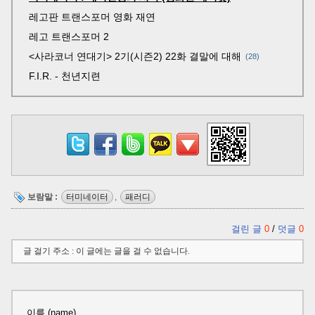
레고판 트랜스포머 영화 재연
레고 트랜스포머 2
<사라코너 연대기> 2기(시즌2) 22화 결말에 대해
28
F.I.R. - 천년지련
보람말 :
터미네이터
,
패러디
걸린 글
0
/
덧글
0
글 걸기 주소 : 이 글에는 글을 걸 수 없습니다.
이름 (name)