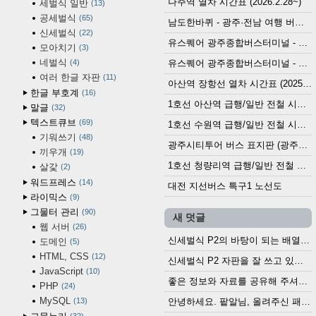
나주역 열차 시간표 (2026.2.28~)
세벌식 일반
13
공세벌식
65
남도한바퀴 - 광주·전남 여행 버스 노선 (2026.3.1~5.31)
신세벌식
22
유스퀘어 광주종합버스터미널 - 곡성,순천／화순,보성,율포 방면 시외버스 시간표 (2026.1.31)
모아치기
3
네벌식
4
유스퀘어 광주종합버스터미널 - 담양, 순창, 남원, 무주, 장수, 거창, 대구 방면 시외버스 시간표 (2026...
여러 한글 자판
11
아산역 장항선 열차 시간표 (2025.12.30 기준) (무궁화호, ITX-마음, 새마을호, 서해금빛열차)
한글 부호계
16
1호선 아산역 급행/일반 전철 시간표 (2025.12.30~)
말글
32
텍스트큐브
69
1호선 수원역 급행/일반 전철 시간표 (2025.12.30~)
기워쓰기
48
광주시티투어 버스 표지판 (광주역 정류장) (2024?)
끼우개
19
1호선 청량리역 급행/일반 전철 시간표 · 노선도 (2025.12.30~)
살갗
2
워드프레스
14
대전 지선버스 특구1 노선도
라이믹스
9
그물터 관리
90
새 덧글
웹 서버
26
신세벌식 P2의 바탕이 되는 배열이나 주요 기능...
도메인
5
HTML, CSS
12
신세벌식 P2 자판을 잘 쓰고 있습니다. 쓰기 편리...
JavaScript
10
좋은 정보와 자료를 공유해 주셔서 고맙습니다....
PHP
24
MySQL
13
안녕하세요. 팥알님, 올려주신 패치 여러모로 감사...