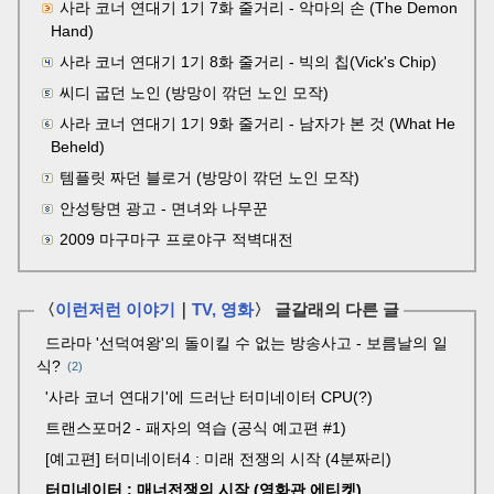
사라 코너 연대기 1기 7화 줄거리 - 악마의 손 (The Demon
Hand)
사라 코너 연대기 1기 8화 줄거리 - 빅의 칩(Vick's Chip)
씨디 굽던 노인 (방망이 깎던 노인 모작)
사라 코너 연대기 1기 9화 줄거리 - 남자가 본 것 (What He
Beheld)
템플릿 짜던 블로거 (방망이 깎던 노인 모작)
안성탕면 광고 - 면녀와 나무꾼
2009 마구마구 프로야구 적벽대전
〈
이런저런 이야기
｜
TV, 영화
〉 글갈래의 다른 글
드라마 '선덕여왕'의 돌이킬 수 없는 방송사고 - 보름날의 일
식?
2
'사라 코너 연대기'에 드러난 터미네이터 CPU(?)
트랜스포머2 - 패자의 역습 (공식 예고편 #1)
[예고편] 터미네이터4 : 미래 전쟁의 시작 (4분짜리)
터미네이터 : 매너전쟁의 시작 (영화관 에티켓)