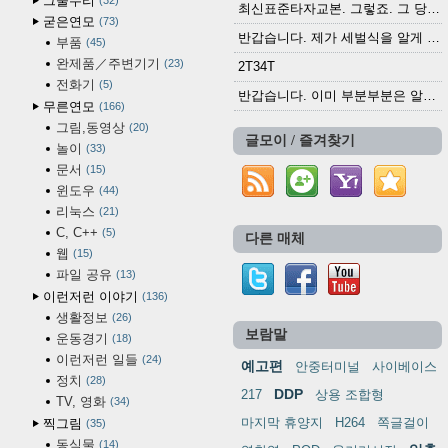
그물누리
32
최신표준타자교본. 그렇죠. 그 당시에 최신 표준...
굳은연모
73
반갑습니다. 제가 세벌식을 알게 되어 세벌식 써...
부품
45
완제품／주변기기
23
2T34T
전화기
5
반갑습니다. 이미 부분부분은 알려진 정보들이...
무른연모
166
그림,동영상
20
글모이 / 즐겨찾기
놀이
33
문서
15
윈도우
44
리눅스
21
C, C++
5
다른 매체
웹
15
파일 공유
13
이런저런 이야기
136
생활정보
26
보람말
운동경기
18
이런저런 일들
24
예고편
안중터미널
사이베이스
정치
28
DDP
217
상용 조합형
TV, 영화
34
마지막 휴양지
H264
쪽글걸이
찍그림
35
동식물
14