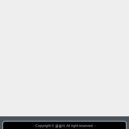
- Copyright ©
글걸이
All right reserved. -