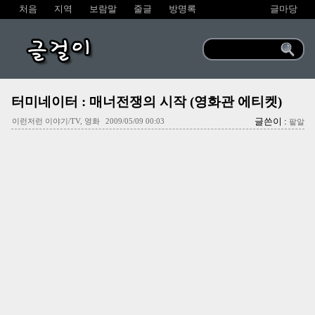
처음
지역
보람말
줄글
방명록
글마당
글걸이
터미네이터 : 매너전쟁의 시작 (영화관 에티켓)
글쓴이 :
이런저런 이야기/TV, 영화
2009/05/09 00:03
팥알