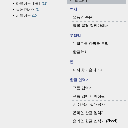
바깥 고리
마을버스, DRT
21
역사
농어촌버스
2
셔틀버스
10
요동의 풍운
중국,북경,장안가에서
우리말
누리그물 한말글 모임
한글학회
웹
피시넷의 홈페이지
한글 입력기
구름 입력기
구름 입력기 확장판
김 용묵의 절대공간
온라인 한글 입력기
온라인 한글 입력기 (3beol)