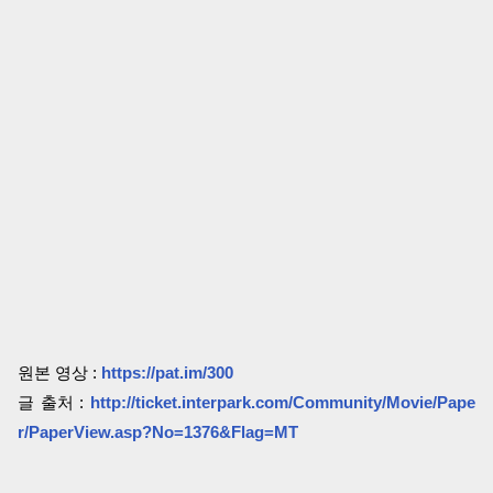
원본 영상 :
https://pat.im/300
글 출처 :
http://ticket.interpark.com/Community/Movie/Pape
r/PaperView.asp?No=1376&Flag=MT