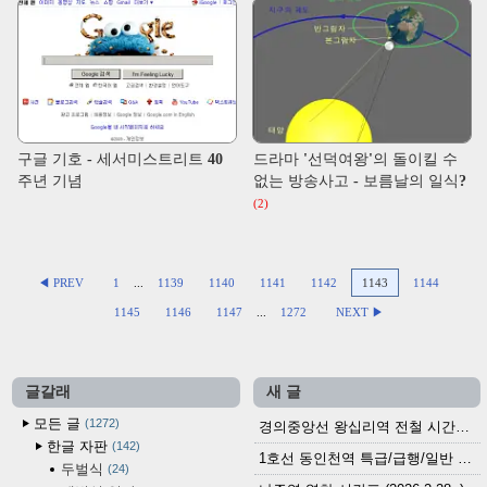
구글 기호 - 세서미스트리트 40
드라마 '선덕여왕'의 돌이킬 수
주년 기념
없는 방송사고 - 보름날의 일식?
(2)
◀ PREV
1
...
1139
1140
1141
1142
1143
1144
1145
1146
1147
...
1272
NEXT ▶
글갈래
새 글
모든 글
1272
경의중앙선 왕십리역 전철 시간표 (2026.4.20~)
한글 자판
142
1호선 동인천역 특급/급행/일반 전철 시간표 (2026.2.28~)
두벌식
24