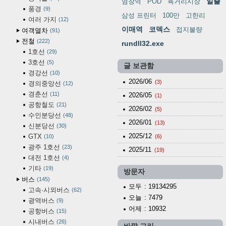
일출
염창역
POD
육거리시장
풍경
9
삼성 프린터
100만
고한리
여러 가지
12
이매역
코덱스
접지불량
여객열차
91
전철
222
rundll32.exe
1호선
29
3호선
5
글 보관함
경강선
10
2026/06
(3)
경의중앙선
12
경춘선
11
2026/05
(1)
공항철도
21
2026/02
(5)
수인분당선
48
2026/01
(13)
신분당선
30
2025/12
GTX
10
(6)
광주 1호선
23
2025/11
(19)
대전 1호선
4
기타
19
방문자
버스
145
모두
: 19134295
고속·시외버스
62
오늘
: 7479
광역버스
9
어제
: 10932
공항버스
15
시내버스
26