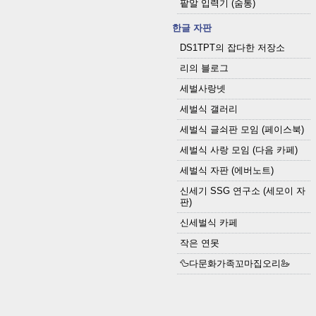
팥알 입력기 (숨통)
한글 자판
DS1TPT의 잡다한 저장소
리의 블로그
세벌사랑넷
세벌식 갤러리
세벌식 글쇠판 모임 (페이스북)
세벌식 사랑 모임 (다음 카페)
세벌식 자판 (에버노트)
신세기 SSG 연구소 (세모이 자
판)
신세벌식 카페
작은 연못
🦆다문화가족꼬마집오리🦢