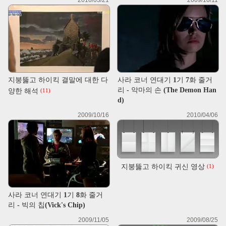
2010/03/21
2009/10/11
지붕뚫고 하이킥 결말에 대한 다
사라 코너 연대기 1기 7화 줄거
리 - 악마의 손 (The Demon Han
양한 해석
(11)
d)
2009/10/16
2010/04/06
지붕뚫고 하이킥 귀신 영상
(1)
사라 코너 연대기 1기 8화 줄거
리 - 빅의 칩(Vick's Chip)
2009/11/05
2009/08/25