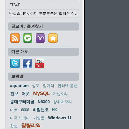
2T34T
반갑습니다. 이미 부분부분은 알려진 정보들이...
글모이 / 즐겨찾기
다른 매체
보람말
aquarium
성조
임기역
인터넷 옵션
MySQL
전보
어씃
거센소리
동대구터미널
N5300
상위메모리
비밀번호
미르
6006
HK
Windows 11
미국 드라마
가림문
청량리역
함양