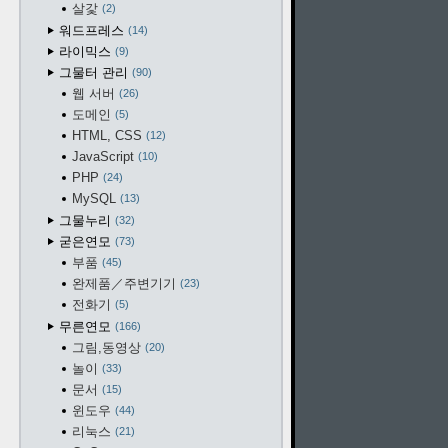
살갗
2
워드프레스
14
라이믹스
9
그물터 관리
90
웹 서버
26
도메인
5
HTML, CSS
12
JavaScript
10
PHP
24
MySQL
13
그물누리
32
굳은연모
73
부품
45
완제품／주변기기
23
전화기
5
무른연모
166
그림,동영상
20
놀이
33
문서
15
윈도우
44
리눅스
21