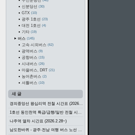
수인분당선
48
신분당선
30
GTX
10
광주 1호선
23
대전 1호선
4
기타
19
버스
145
고속·시외버스
62
광역버스
9
공항버스
15
시내버스
26
마을버스, DRT
21
농어촌버스
2
셔틀버스
10
새 글
경의중앙선 왕십리역 전철 시간표 (2026.4.20~)
1호선 동인천역 특급/급행/일반 전철 시간표 (2026.2.28~)
나주역 열차 시간표 (2026.2.28~)
남도한바퀴 - 광주·전남 여행 버스 노선 (2026.3.1~5.31)