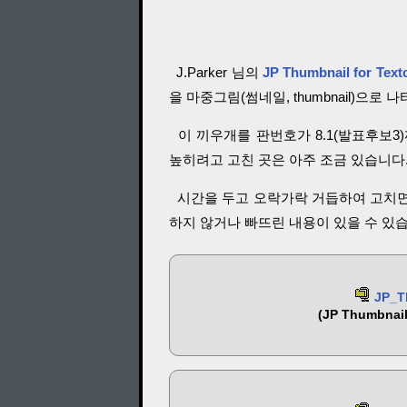
J.Parker
님의
JP Thumbnail for Text
을 마중그림(썸네일, thumbnail)으
이 끼우개를 판번호가 8.1(발표후보3)
높히려고 고친 곳은 아주 조금 있습니다.
시간을 두고 오락가락 거듭하여 고치면
하지 않거나 빠뜨린 내용이 있을 수 있
JP_Th
(JP Thumbnail 