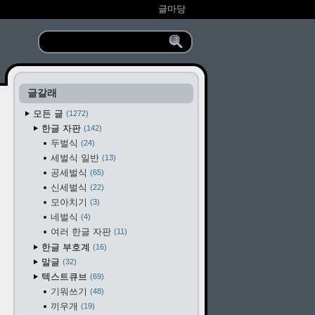
글마당
글갈래
모든 글
1272
한글 자판
142
두벌식
24
세벌식 일반
13
공세벌식
65
신세벌식
22
모아치기
3
네벌식
4
여러 한글 자판
11
한글 부호계
16
말글
32
텍스트큐브
69
기워쓰기
48
끼우개
19