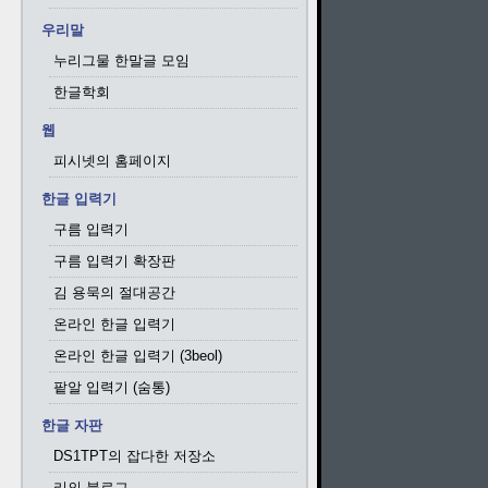
우리말
누리그물 한말글 모임
한글학회
웹
피시넷의 홈페이지
한글 입력기
구름 입력기
구름 입력기 확장판
김 용묵의 절대공간
온라인 한글 입력기
온라인 한글 입력기 (3beol)
팥알 입력기 (숨통)
한글 자판
DS1TPT의 잡다한 저장소
리의 블로그