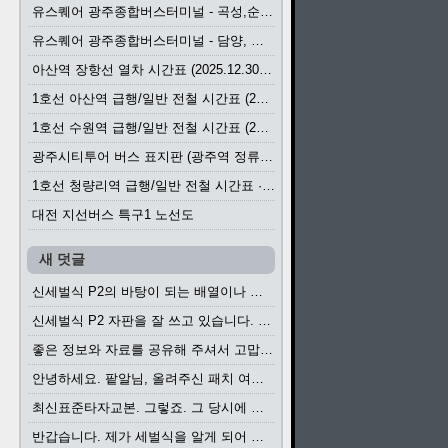
유스퀘어 광주종합버스터미널 - 곡성,순천／화순,보성,율포 방면 시외버스 시간표 (2026.1.31)
유스퀘어 광주종합버스터미널 - 담양, 순창, 남원, 무주, 장수, 거창, 대구 방면 시외버스 시간표 (2026...
아산역 장항선 열차 시간표 (2025.12.30 기준) (무궁화호, ITX-마음, 새마을호, 서해금빛열차)
1호선 아산역 급행/일반 전철 시간표 (2025.12.30~)
1호선 수원역 급행/일반 전철 시간표 (2025.12.30~)
광주시티투어 버스 표지판 (광주역 정류장) (2024?)
1호선 청량리역 급행/일반 전철 시간표 · 노선도 (2025.12.30~)
대전 지선버스 특구1 노선도
새 덧글
신세벌식 P2의 바탕이 되는 배열이나 주요 기능...
신세벌식 P2 자판을 잘 쓰고 있습니다. 쓰기 편리...
좋은 정보와 자료를 공유해 주셔서 고맙습니다....
안녕하세요. 팥알님, 올려주신 패치 여러모로 감사...
최신표준타자교본. 그렇죠. 그 당시에 최신 표준...
반갑습니다. 제가 세벌식을 알게 되어 세벌식 써...