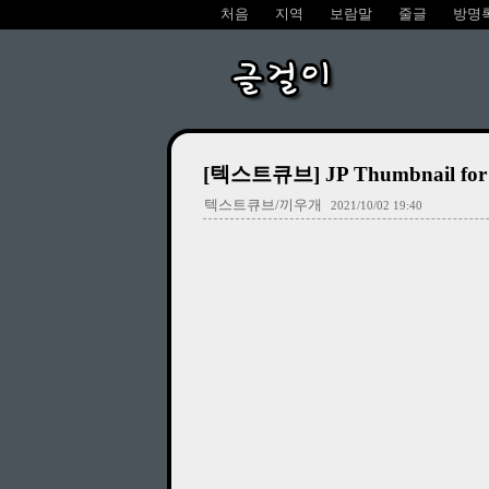
처음
지역
보람말
줄글
방명
글걸이
[텍스트큐브] JP Thumbnail f
텍스트큐브/끼우개
2021/10/02 19:40