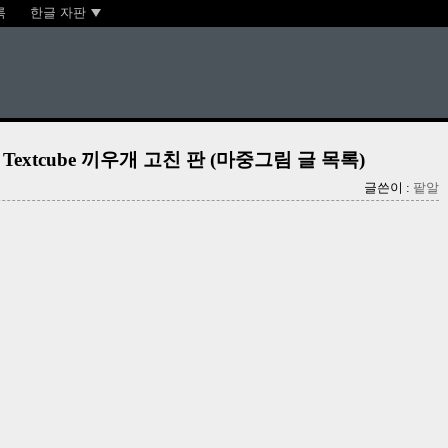
록
한글 자판
or Textcube 끼우개 고친 판 (마중그림 글 목록)
글쓴이 :
팥알