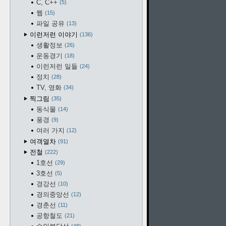
C, C++
5
웹
15
파일 공유
13
이런저런 이야기
136
생활정보
26
운동경기
18
이런저런 일들
24
정치
28
TV, 영화
34
찍그림
35
동식물
14
풍경
9
여러 가지
12
여객열차
91
전철
222
1호선
29
3호선
5
경강선
10
경의중앙선
12
경춘선
11
공항철도
21