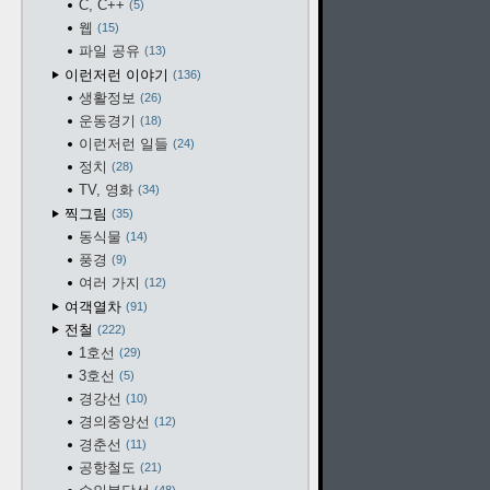
C, C++
5
웹
15
파일 공유
13
이런저런 이야기
136
생활정보
26
운동경기
18
이런저런 일들
24
정치
28
TV, 영화
34
찍그림
35
동식물
14
풍경
9
여러 가지
12
여객열차
91
전철
222
1호선
29
3호선
5
경강선
10
경의중앙선
12
경춘선
11
공항철도
21