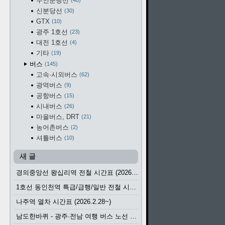
수인분당선
48
신분당선
30
GTX
10
광주 1호선
23
대전 1호선
4
기타
19
버스
145
고속·시외버스
62
광역버스
9
공항버스
15
시내버스
26
마을버스, DRT
21
농어촌버스
2
셔틀버스
10
새 글
경의중앙선 왕십리역 전철 시간표 (2026.4.20~)
1호선 동인천역 특급/급행/일반 전철 시간표 (2026.2.28~)
나주역 열차 시간표 (2026.2.28~)
남도한바퀴 - 광주·전남 여행 버스 노선 (2026.3.1~5.31)