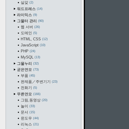
살갗
2
워드프레스
14
라이믹스
9
그물터 관리
90
웹 서버
26
도메인
5
HTML, CSS
12
JavaScript
10
PHP
24
MySQL
13
그물누리
32
굳은연모
73
부품
45
완제품／주변기기
23
전화기
5
무른연모
166
그림,동영상
20
놀이
33
문서
15
윈도우
44
리눅스
21