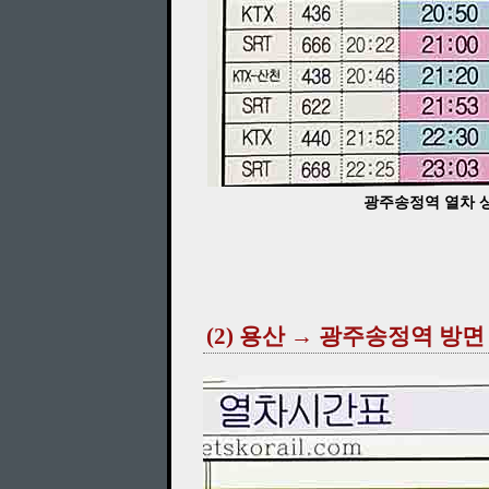
광주송정역 열차 상행
(2) 용산 → 광주송정역 방면