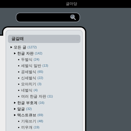
글마당
글갈래
모든 글
1272
한글 자판
142
두벌식
24
세벌식 일반
13
공세벌식
65
신세벌식
22
모아치기
3
네벌식
4
여러 한글 자판
11
한글 부호계
16
말글
32
텍스트큐브
69
기워쓰기
48
끼우개
19