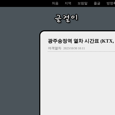
처음
지역
보람말
줄글
방명
글걸이
광주송정역 열차 시간표 (KTX, SRT,
여객열차
2023/10/30 10:11