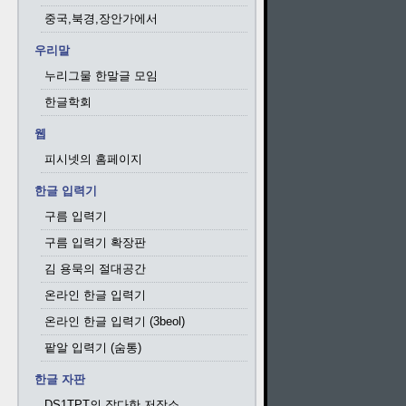
중국,북경,장안가에서
우리말
누리그물 한말글 모임
한글학회
웹
피시넷의 홈페이지
한글 입력기
구름 입력기
구름 입력기 확장판
김 용묵의 절대공간
온라인 한글 입력기
온라인 한글 입력기 (3beol)
팥알 입력기 (숨통)
한글 자판
DS1TPT의 잡다한 저장소