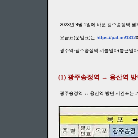
2023년 9월 1일에 바뀐 광주송정역 
요금표(운임표)는
https://pat.im/1312
광주역-광주송정역 셔틀열차(통근열차
(1) 광주송정역 → 용산역 
광주송정역 ↔ 용산역 방면 시간표는 