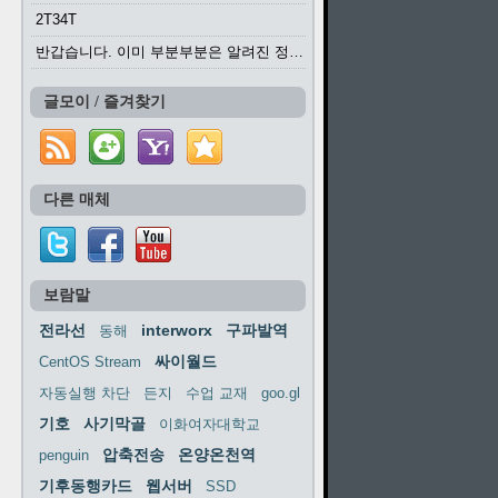
2T34T
반갑습니다. 이미 부분부분은 알려진 정보들이...
글모이 / 즐겨찾기
다른 매체
보람말
전라선
interworx
구파발역
동해
싸이월드
CentOS Stream
자동실행 차단
든지
수업 교재
goo.gl
기호
사기막골
이화여자대학교
압축전송
온양온천역
penguin
기후동행카드
웹서버
SSD