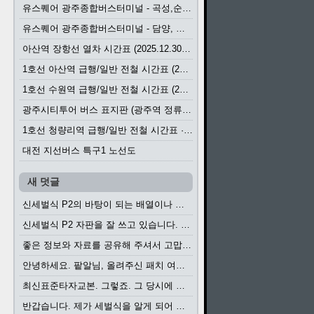
유스퀘어 광주종합버스터미널 - 곡성,순천／화순,보성,율포 방면 시외버스 시간표 (2026.1.31)
유스퀘어 광주종합버스터미널 - 담양, 순창, 남원, 무주, 장수, 거창, 대구 방면 시외버스 시간표 (2026...
아산역 장항선 열차 시간표 (2025.12.30 기준) (무궁화호, ITX-마음, 새마을호, 서해금빛열차)
1호선 아산역 급행/일반 전철 시간표 (2025.12.30~)
1호선 수원역 급행/일반 전철 시간표 (2025.12.30~)
광주시티투어 버스 표지판 (광주역 정류장) (2024?)
1호선 청량리역 급행/일반 전철 시간표 · 노선도 (2025.12.30~)
대전 지선버스 특구1 노선도
새 덧글
신세벌식 P2의 바탕이 되는 배열이나 주요 기능...
신세벌식 P2 자판을 잘 쓰고 있습니다. 쓰기 편리...
좋은 정보와 자료를 공유해 주셔서 고맙습니다....
안녕하세요. 팥알님, 올려주신 패치 여러모로 감사...
최신표준타자교본. 그렇죠. 그 당시에 최신 표준...
반갑습니다. 제가 세벌식을 알게 되어 세벌식 써...