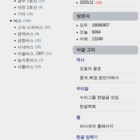
광주 1호선
23
2025/11
(19)
대전 1호선
4
기타
19
방문자
버스
145
모두
: 19096907
고속·시외버스
62
오늘
: 6094
광역버스
9
어제
: 13248
공항버스
15
시내버스
26
바깥 고리
마을버스, DRT
21
역사
농어촌버스
2
셔틀버스
10
요동의 풍운
중국,북경,장안가에서
우리말
누리그물 한말글 모임
한글학회
웹
피시넷의 홈페이지
한글 입력기