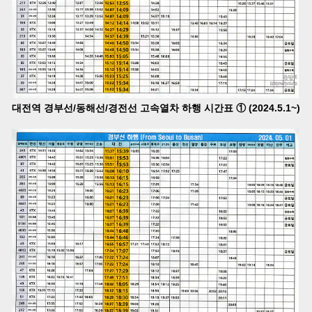
대전역 경부선/동해선/경전선 고속열차 하행 시간표 ① (2024.5.1~)