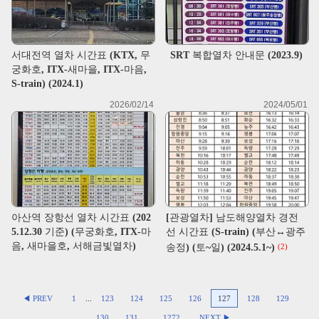
서대전역 열차 시간표 (KTX, 무
SRT 복합열차 안내문 (2023.9)
궁화호, ITX-새마을, ITX-마음,
S-train) (2024.1)
2026/02/14
2024/05/01
아산역 장항선 열차 시간표 (202
[관광열차] 남도해양열차 경전
5.12.30 기준) (무궁화호, ITX-마
선 시간표 (S-train) (부산↔광주
음, 새마을호, 서해금빛열차)
송정) (토~일) (2024.5.1~)
(2)
◀ PREV
1
...
123
124
125
126
127
128
129
130
131
...
1272
NEXT ▶