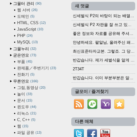
그물터 관리
90
새 덧글
웹 서버
26
신세벌식 P2의 바탕이 되는 배열이나 주요 기능...
도메인
5
HTML, CSS
12
신세벌식 P2 자판을 잘 쓰고 있습니다. 쓰기 편리...
JavaScript
10
좋은 정보와 자료를 공유해 주셔서 고맙습니다....
PHP
24
MySQL
13
안녕하세요. 팥알님, 올려주신 패치 여러모로 감사...
그물누리
32
최신표준타자교본. 그렇죠. 그 당시에 최신 표준...
굳은연모
73
반갑습니다. 제가 세벌식을 알게 되어 세벌식 써...
부품
45
완제품／주변기기
23
2T34T
전화기
5
반갑습니다. 이미 부분부분은 알려진 정보들이...
무른연모
166
그림,동영상
20
글모이 / 즐겨찾기
놀이
33
문서
15
윈도우
44
리눅스
21
C, C++
5
다른 매체
웹
15
파일 공유
13