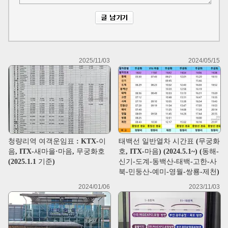
2025/11/03
2024/05/15
청량리역 여객운임표 : KTX-이
태백선 일반열차 시간표 (무궁화
음, ITX-새마을·마음, 무궁화호
호, ITX-마음) (2024.5.1~) (동해-
(2025.1.1 기준)
신기-도계-동백산-태백-고한-사
북-민둥산-예미-영월-쌍룡-제천)
2024/01/06
2023/11/03