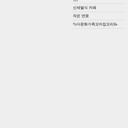
신세벌식 카페
작은 연못
🦆다문화가족꼬마집오리🦢