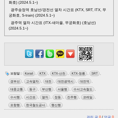
화호) (2024.5.1~)
광주송정역 호남선/경전선 열차 시간표 (KTX, SRT, ITX, 무
궁화호, S-train) (2024.5.1~)
광주역 열차 시간표 (ITX-새마을, 무궁화호) (호남선)
(2024.5.1~)
보람말 :
Korail
,
KTX
,
KTX-산천
,
KTX-청룡
,
SRT
,
경부선
,
고속열차
,
대전
,
대전광역시
,
대전역
,
대중교통
,
동구
,
부산행
,
서울행
,
수서고속철도
,
수서행
,
시간표
,
열차
,
정동
,
진주행
,
코레일
,
포항행
,
한국철도공사
,
행신행
걸린 글
0
/
덧글
0