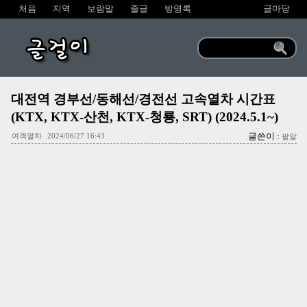
처음
지역
보람말
줄글
방명록
글마당
글걸이
대전역 경부선/동해선/경전선 고속열차 시간표
(KTX, KTX-산천, KTX-청룡, SRT) (2024.5.1~)
글쓴이 :
여객열차
2024/06/27 16:43
팥알