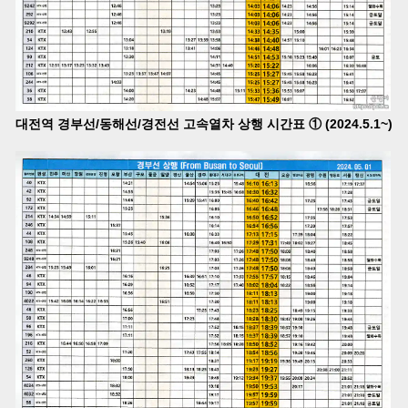
대전역 경부선/동해선/경전선 고속열차 상행 시간표 ① (2024.5.1~)