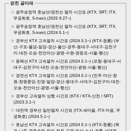
얽힌 글타래
광주송정역 호남선/경전선 열차 시간표 (KTX, SRT, ITX,
무궁화호, S-train) (2025.9.27~)
광주송정역 호남선/경전선 열차 시간표 (KTX, SRT, ITX,
무궁화호, S-train) (2024.5.1~)
경부선 KTX 고속열차 시간표 (2024.5.1~) (KTX-청룡) (부
산-구포-물금-밀양-경산-울산-경주-동대구-서대구-김천구
미-대전-오송-천안아산-광명-수원-영등포-서울-행신)
동해선 KTX 고속열차 시간표 (2024.5.1~) (포항-동대구-서
대구-김천구미-대전-오송-천안아산-광명-서울-행신)
경전선 KTX 고속열차 시간표 (2024.5.1~) (진주-마산-창
원-창원중앙-진영-밀양-경산-동대구-서대구-김천구미-대전-
오송-천안아산-광명-서울-행신)
경부선 고속열차 상행 시간표 (KTX / KTX-산천 / SRT)
(2023.3.1~)
대전역 경부선 일반열차 시간표 (ITX-새마을, ITX-마음, 무
궁화호) (2024.5.1~)
호남선 KTX 고속열차 시간표 (2024.5.1~) (KTX-청룡) (목
포-나주-광주송정-장성-정읍-김제-익산-논산-계룡-서대전-