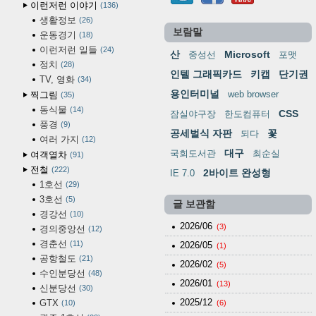
이런저런 이야기
136
생활정보
26
보람말
운동경기
18
이런저런 일들
24
산
Microsoft
중성선
포맷
정치
28
인텔 그래픽카드
키캡
단기권
TV, 영화
34
용인터미널
web browser
찍그림
35
동식물
14
CSS
잠실야구장
한도컴퓨터
풍경
9
공세벌식 자판
꽃
되다
여러 가지
12
대구
국회도서관
최순실
여객열차
91
전철
222
2바이트 완성형
IE 7.0
1호선
29
3호선
5
글 보관함
경강선
10
2026/06
(3)
경의중앙선
12
경춘선
11
2026/05
(1)
공항철도
21
2026/02
(5)
수인분당선
48
2026/01
(13)
신분당선
30
2025/12
GTX
10
(6)