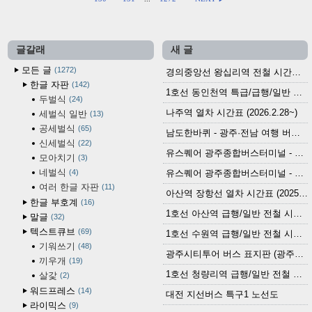
글갈래
새 글
모든 글
1272
경의중앙선 왕십리역 전철 시간표 (2026.4.20~)
한글 자판
142
1호선 동인천역 특급/급행/일반 전철 시간표 (2026.2.28~)
두벌식
24
나주역 열차 시간표 (2026.2.28~)
세벌식 일반
13
공세벌식
65
남도한바퀴 - 광주·전남 여행 버스 노선 (2026.3.1~5.31)
신세벌식
22
유스퀘어 광주종합버스터미널 - 곡성,순천／화순,보성,율포 방면 시외버스 시간표 (2026.1.31)
모아치기
3
네벌식
4
유스퀘어 광주종합버스터미널 - 담양, 순창, 남원, 무주, 장수, 거창, 대구 방면 시외버스 시간표 (2026...
여러 한글 자판
11
아산역 장항선 열차 시간표 (2025.12.30 기준) (무궁화호, ITX-마음, 새마을호, 서해금빛열차)
한글 부호계
16
1호선 아산역 급행/일반 전철 시간표 (2025.12.30~)
말글
32
텍스트큐브
69
1호선 수원역 급행/일반 전철 시간표 (2025.12.30~)
기워쓰기
48
광주시티투어 버스 표지판 (광주역 정류장) (2024?)
끼우개
19
1호선 청량리역 급행/일반 전철 시간표 · 노선도 (2025.12.30~)
살갗
2
워드프레스
14
대전 지선버스 특구1 노선도
라이믹스
9