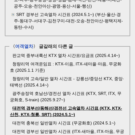
공주-오송-천안아산-광명-용산-서울-행신)
SRT 경부선 고속열차 시간표 (2024.5.1~) (부산-울산-경
주-동대구-서대구-김천구미-대전-오송-천안아산-평택지제-
동탄-수서)
〈
여객열차
〉 글갈래의 다른 글
판교역 중부내륙선 KTX 열차 시간표/요금표 (2025.4.14~)
청량리역 여객운임표 : KTX-이음, ITX-새마을·마음, 무궁화
호 (2025.1.1 기준)
청량리역 고속/일반 열차 시간표 - 강릉선/중앙선 KTX, 중앙·
태백선 (2025.4.14~)
광주송정역 호남선/경전선 열차 시간표 (KTX, SRT, ITX, 무
궁화호, S-train) (2025.9.27~)
대전역 경부선/동해선/경전선 고속열차 시간표 (KTX, KTX-
산천, KTX-청룡, SRT) (2024.5.1~)
대전역 충북선 일반열차 시간표 (무궁화호) (2024.5.1~)
대전역 경부선 일반열차 시간표 (ITX-새마을, ITX-마음, 무궁