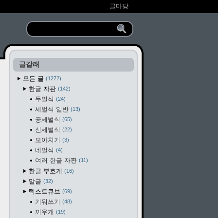
글마당
글갈래
모든 글
1272
한글 자판
142
두벌식
24
세벌식 일반
13
공세벌식
65
신세벌식
22
모아치기
3
네벌식
4
여러 한글 자판
11
한글 부호계
16
말글
32
텍스트큐브
69
기워쓰기
48
끼우개
19