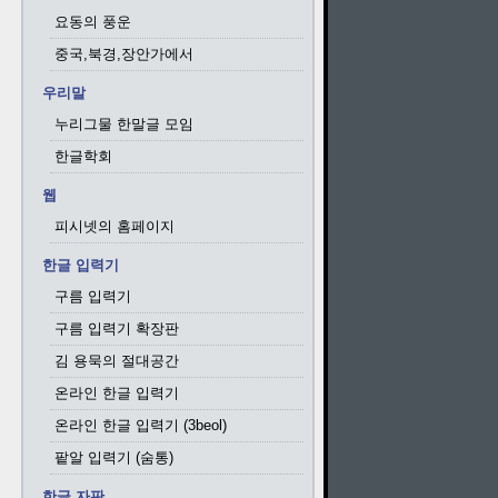
요동의 풍운
중국,북경,장안가에서
우리말
누리그물 한말글 모임
한글학회
웹
피시넷의 홈페이지
한글 입력기
구름 입력기
구름 입력기 확장판
김 용묵의 절대공간
온라인 한글 입력기
온라인 한글 입력기 (3beol)
팥알 입력기 (숨통)
한글 자판