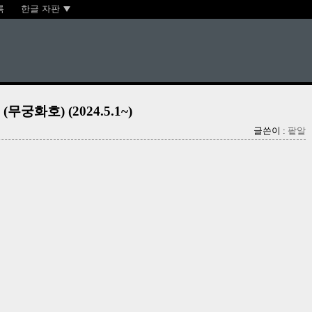
록
한글 자판
화호) (2024.5.1~)
글쓴이 :
팥알