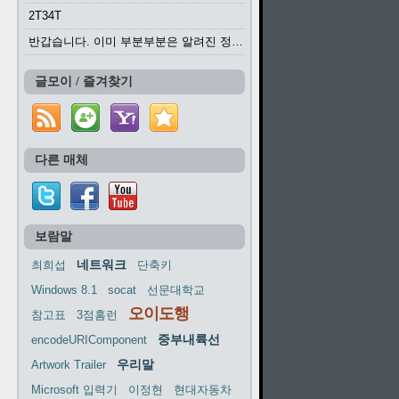
2T34T
반갑습니다. 이미 부분부분은 알려진 정보들이...
글모이 / 즐겨찾기
다른 매체
보람말
네트워크
최희섭
단축키
Windows 8.1
socat
선문대학교
오이도행
참고표
3점홈런
중부내륙선
encodeURIComponent
우리말
Artwork Trailer
Microsoft 입력기
이정현
현대자동차