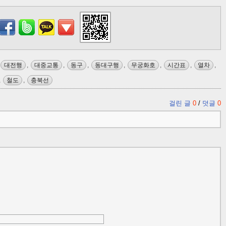
대전행
,
대중교통
,
동구
,
동대구행
,
무궁화호
,
시간표
,
열차
,
,
철도
,
충북선
걸린 글
0
/
덧글
0