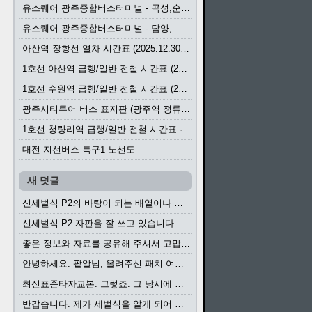
유스퀘어 광주종합버스터미널 - 곡성,순천／화순,보성,율포 방면 시외버스 시간표 (2026.1.31)
유스퀘어 광주종합버스터미널 - 담양, 순창, 남원, 무주, 장수, 거창, 대구 방면 시외버스 시간표 (2026...
아산역 장항선 열차 시간표 (2025.12.30 기준) (무궁화호, ITX-마음, 새마을호, 서해금빛열차)
1호선 아산역 급행/일반 전철 시간표 (2025.12.30~)
1호선 수원역 급행/일반 전철 시간표 (2025.12.30~)
광주시티투어 버스 표지판 (광주역 정류장) (2024?)
1호선 청량리역 급행/일반 전철 시간표 · 노선도 (2025.12.30~)
대전 지선버스 특구1 노선도
새 덧글
신세벌식 P2의 바탕이 되는 배열이나 주요 기능...
신세벌식 P2 자판을 잘 쓰고 있습니다. 쓰기 편리...
좋은 정보와 자료를 공유해 주셔서 고맙습니다....
안녕하세요. 팥알님, 올려주신 패치 여러모로 감사...
최신표준타자교본. 그렇죠. 그 당시에 최신 표준...
반갑습니다. 제가 세벌식을 알게 되어 세벌식 써...