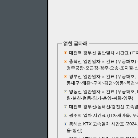
얽힌 글타래
대전역 경부선 일반열차 시간표 (ITX-새마
충북선 일반열차 시간표 (무궁화호) (2
청주공항-오근장-청주-오송-조치원-신
경부선 일반열차 시간표 (무궁화호, 누리로
동대구~왜관~구미~김천~영동~옥천~
영동선 일반열차 시간표 (무궁화호, IT
원-분천-현동-임기-춘양-봉화-영주)
대전역 경부선/동해선/경전선 고속열차 시간표
광주역 열차 시간표 (ITX-새마을, 무궁화
동해선 KTX 고속열차 시간표 (202
울-행신)