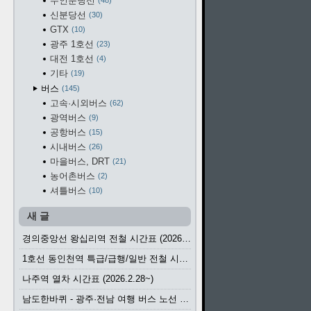
수인분당선
48
신분당선
30
GTX
10
광주 1호선
23
대전 1호선
4
기타
19
버스
145
고속·시외버스
62
광역버스
9
공항버스
15
시내버스
26
마을버스, DRT
21
농어촌버스
2
셔틀버스
10
새 글
경의중앙선 왕십리역 전철 시간표 (2026.4.20~)
1호선 동인천역 특급/급행/일반 전철 시간표 (2026.2.28~)
나주역 열차 시간표 (2026.2.28~)
남도한바퀴 - 광주·전남 여행 버스 노선 (2026.3.1~5.31)