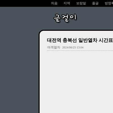
처음
지역
보람말
줄글
방명
글걸이
대전역 충북선 일반열차 시간표 (무궁
여객열차
2024/06/25 13:04