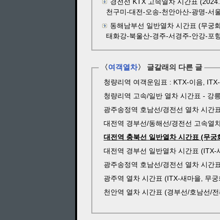
경전선 KTX 고속열차 시간표 (202
천구미-대전-오송-천안아산-광명-서울
동해남부선 일반열차 시간표 (무궁화호, 
태화강-북울산-경주-서경주-안강-포항
〈
여객열차
〉 글갈래의 다른 글
청량리역 여객운임표 : KTX-이음, ITX-
청량리역 고속/일반 열차 시간표 - 강릉선/
광주송정역 호남선/경전선 열차 시간표 (KTX, 
대전역 경부선/동해선/경전선 고속열차 시간표 
대전역 충북선 일반열차 시간표 (무궁화호) 
대전역 경부선 일반열차 시간표 (ITX-새마을
광주송정역 호남선/경전선 열차 시간표 (KTX, 
광주역 열차 시간표 (ITX-새마을, 무궁화호)
천안역 열차 시간표 (경부선/호남선/전라선/장항