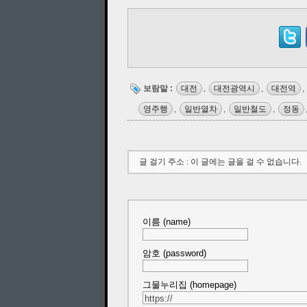
보람말 :
대전
,
대전광역시
,
대전역
,
영주행
,
일반열차
,
일반철도
,
정동
글 걸기 주소 : 이 글에는 글을 걸 수 없습니다.
이름 (name)
암호 (password)
그물누리집 (homepage)