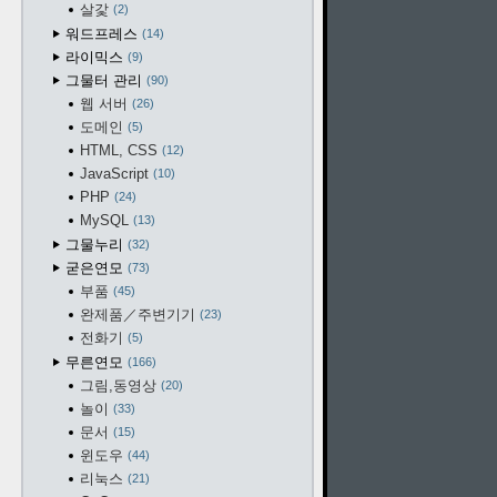
살갗
2
워드프레스
14
라이믹스
9
그물터 관리
90
웹 서버
26
도메인
5
HTML, CSS
12
JavaScript
10
PHP
24
MySQL
13
그물누리
32
굳은연모
73
부품
45
완제품／주변기기
23
전화기
5
무른연모
166
그림,동영상
20
놀이
33
문서
15
윈도우
44
리눅스
21