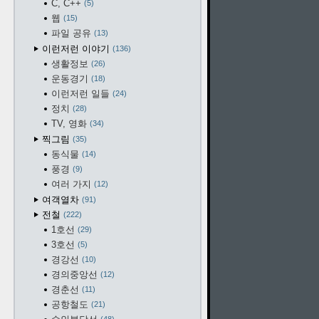
C, C++
5
웹
15
파일 공유
13
이런저런 이야기
136
생활정보
26
운동경기
18
이런저런 일들
24
정치
28
TV, 영화
34
찍그림
35
동식물
14
풍경
9
여러 가지
12
여객열차
91
전철
222
1호선
29
3호선
5
경강선
10
경의중앙선
12
경춘선
11
공항철도
21