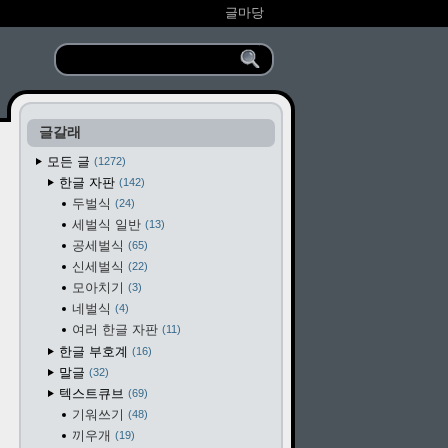
글마당
글갈래
모든 글
1272
한글 자판
142
두벌식
24
세벌식 일반
13
공세벌식
65
신세벌식
22
모아치기
3
네벌식
4
여러 한글 자판
11
한글 부호계
16
말글
32
텍스트큐브
69
기워쓰기
48
끼우개
19