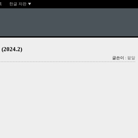
록
한글 자판
024.2)
글쓴이 :
팥알