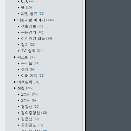
C, C++
5
웹
15
파일 공유
13
이런저런 이야기
136
생활정보
26
운동경기
18
이런저런 일들
24
정치
28
TV, 영화
34
찍그림
35
동식물
14
풍경
9
여러 가지
12
여객열차
91
전철
222
1호선
29
3호선
5
경강선
10
경의중앙선
12
경춘선
11
공항철도
21