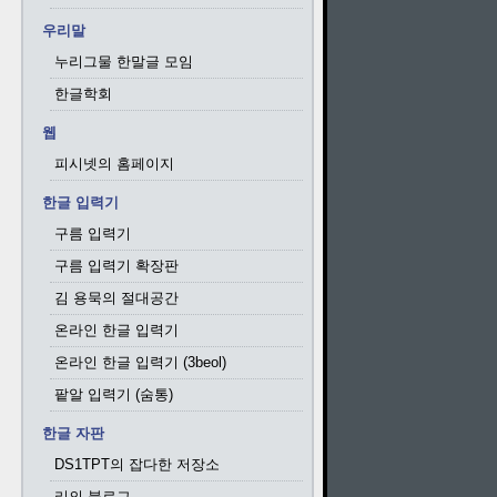
우리말
누리그물 한말글 모임
한글학회
웹
피시넷의 홈페이지
한글 입력기
구름 입력기
구름 입력기 확장판
김 용묵의 절대공간
온라인 한글 입력기
온라인 한글 입력기 (3beol)
팥알 입력기 (숨통)
한글 자판
DS1TPT의 잡다한 저장소
리의 블로그