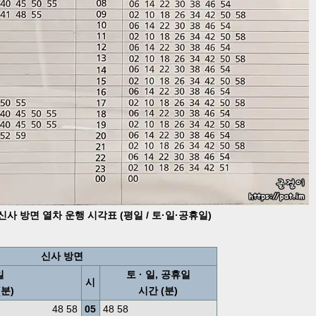
사 방면 열차 운행 시각표 (평일 / 토·일·공휴일)
신사 방면
일
토 · 일, 공휴일
시
(분)
시간 (분)
48 58
05
48 58