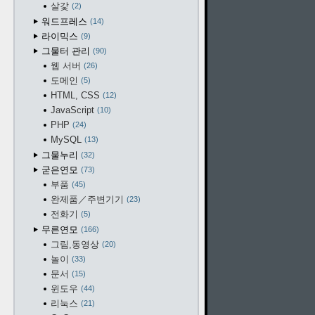
살갗
2
워드프레스
14
라이믹스
9
그물터 관리
90
웹 서버
26
도메인
5
HTML, CSS
12
JavaScript
10
PHP
24
MySQL
13
그물누리
32
굳은연모
73
부품
45
완제품／주변기기
23
전화기
5
무른연모
166
그림,동영상
20
놀이
33
문서
15
윈도우
44
리눅스
21