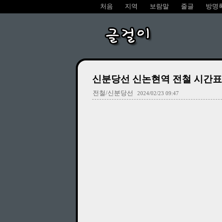
처음
지역
보람말
줄글
방명
글걸이
신분당선 신논현역 전철 시간표 (2
전철/신분당선
2024/02/23 09:47