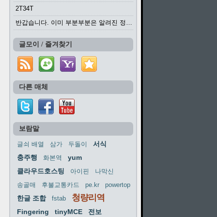
2T34T
반갑습니다. 이미 부분부분은 알려진 정보들이...
글모이 / 즐겨찾기
다른 매체
보람말
서식
글쇠 배열
삼가
두돌이
충주행
yum
화본역
클라우드호스팅
아이핀
나막신
송골매
후불교통카드
pe.kr
powertop
청량리역
한글 조합
fstab
Fingering
tinyMCE
전보