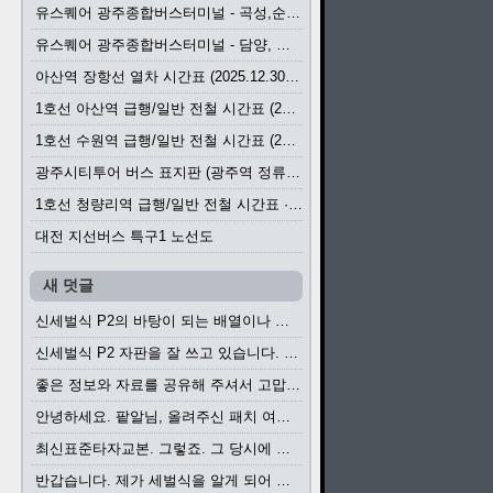
유스퀘어 광주종합버스터미널 - 곡성,순천／화순,보성,율포 방면 시외버스 시간표 (2026.1.31)
유스퀘어 광주종합버스터미널 - 담양, 순창, 남원, 무주, 장수, 거창, 대구 방면 시외버스 시간표 (2026...
아산역 장항선 열차 시간표 (2025.12.30 기준) (무궁화호, ITX-마음, 새마을호, 서해금빛열차)
1호선 아산역 급행/일반 전철 시간표 (2025.12.30~)
1호선 수원역 급행/일반 전철 시간표 (2025.12.30~)
광주시티투어 버스 표지판 (광주역 정류장) (2024?)
1호선 청량리역 급행/일반 전철 시간표 · 노선도 (2025.12.30~)
대전 지선버스 특구1 노선도
새 덧글
신세벌식 P2의 바탕이 되는 배열이나 주요 기능...
신세벌식 P2 자판을 잘 쓰고 있습니다. 쓰기 편리...
좋은 정보와 자료를 공유해 주셔서 고맙습니다....
안녕하세요. 팥알님, 올려주신 패치 여러모로 감사...
최신표준타자교본. 그렇죠. 그 당시에 최신 표준...
반갑습니다. 제가 세벌식을 알게 되어 세벌식 써...