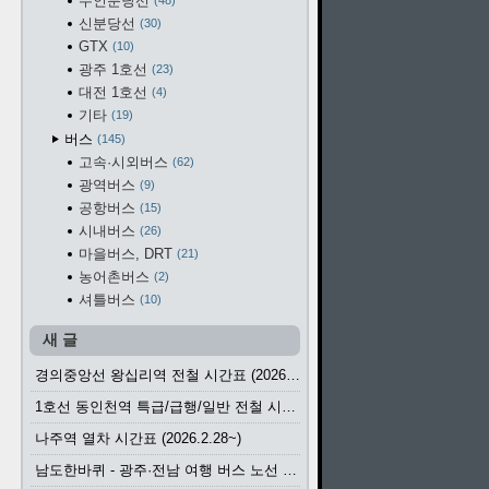
수인분당선
48
신분당선
30
GTX
10
광주 1호선
23
대전 1호선
4
기타
19
버스
145
고속·시외버스
62
광역버스
9
공항버스
15
시내버스
26
마을버스, DRT
21
농어촌버스
2
셔틀버스
10
새 글
경의중앙선 왕십리역 전철 시간표 (2026.4.20~)
1호선 동인천역 특급/급행/일반 전철 시간표 (2026.2.28~)
나주역 열차 시간표 (2026.2.28~)
남도한바퀴 - 광주·전남 여행 버스 노선 (2026.3.1~5.31)