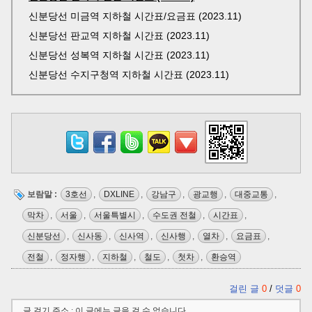
신분당선 미금역 지하철 시간표/요금표 (2023.11)
신분당선 판교역 지하철 시간표 (2023.11)
신분당선 성복역 지하철 시간표 (2023.11)
신분당선 수지구청역 지하철 시간표 (2023.11)
보람말 :
3호선
,
DXLINE
,
강남구
,
광교행
,
대중교통
,
막차
,
서울
,
서울특별시
,
수도권 전철
,
시간표
,
신분당선
,
신사동
,
신사역
,
신사행
,
열차
,
요금표
,
전철
,
정자행
,
지하철
,
철도
,
첫차
,
환승역
걸린 글
0
/
덧글
0
글 걸기 주소 : 이 글에는 글을 걸 수 없습니다.