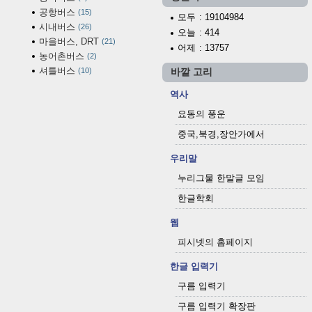
공항버스
15
모두
: 19104984
시내버스
26
오늘
: 414
마을버스, DRT
21
어제
: 13757
농어촌버스
2
셔틀버스
10
바깥 고리
역사
요동의 풍운
중국,북경,장안가에서
우리말
누리그물 한말글 모임
한글학회
웹
피시넷의 홈페이지
한글 입력기
구름 입력기
구름 입력기 확장판