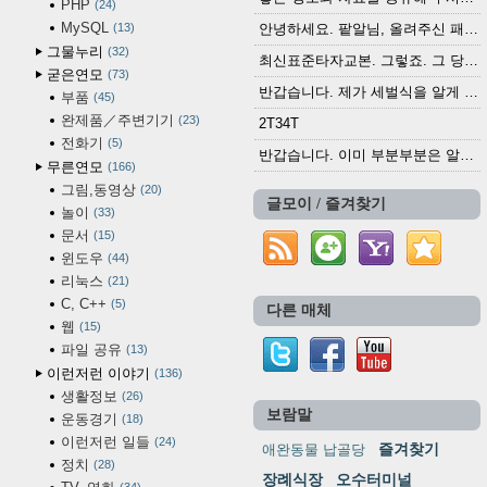
PHP
24
MySQL
13
안녕하세요. 팥알님, 올려주신 패치 여러모로 감사...
그물누리
32
최신표준타자교본. 그렇죠. 그 당시에 최신 표준...
굳은연모
73
반갑습니다. 제가 세벌식을 알게 되어 세벌식 써...
부품
45
완제품／주변기기
23
2T34T
전화기
5
반갑습니다. 이미 부분부분은 알려진 정보들이...
무른연모
166
그림,동영상
20
글모이 / 즐겨찾기
놀이
33
문서
15
윈도우
44
리눅스
21
C, C++
5
다른 매체
웹
15
파일 공유
13
이런저런 이야기
136
생활정보
26
보람말
운동경기
18
이런저런 일들
24
즐겨찾기
애완동물 납골당
정치
28
장례식장
오수터미널
34