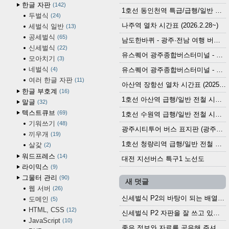
한글 자판
142
1호선 동인천역 특급/급행/일반 전철 시간표 (2026.2.28~)
두벌식
24
나주역 열차 시간표 (2026.2.28~)
세벌식 일반
13
공세벌식
65
남도한바퀴 - 광주·전남 여행 버스 노선 (2026.3.1~5.31)
신세벌식
22
유스퀘어 광주종합버스터미널 - 곡성,순천／화순,보성,율포 방면 시외버스 시간표 (2026.1.31)
모아치기
3
네벌식
4
유스퀘어 광주종합버스터미널 - 담양, 순창, 남원, 무주, 장수, 거창, 대구 방면 시외버스 시간표 (2026...
여러 한글 자판
11
아산역 장항선 열차 시간표 (2025.12.30 기준) (무궁화호, ITX-마음, 새마을호, 서해금빛열차)
한글 부호계
16
1호선 아산역 급행/일반 전철 시간표 (2025.12.30~)
말글
32
텍스트큐브
69
1호선 수원역 급행/일반 전철 시간표 (2025.12.30~)
기워쓰기
48
광주시티투어 버스 표지판 (광주역 정류장) (2024?)
끼우개
19
1호선 청량리역 급행/일반 전철 시간표 · 노선도 (2025.12.30~)
살갗
2
워드프레스
14
대전 지선버스 특구1 노선도
라이믹스
9
그물터 관리
90
새 덧글
웹 서버
26
신세벌식 P2의 바탕이 되는 배열이나 주요 기능...
도메인
5
HTML, CSS
12
신세벌식 P2 자판을 잘 쓰고 있습니다. 쓰기 편리...
JavaScript
10
좋은 정보와 자료를 공유해 주셔서 고맙습니다....