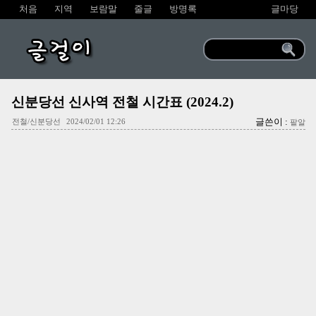
처음
지역
보람말
줄글
방명록
글마당
글걸이
신분당선 신사역 전철 시간표 (2024.2)
글쓴이 :
전철/신분당선
2024/02/01 12:26
팥알