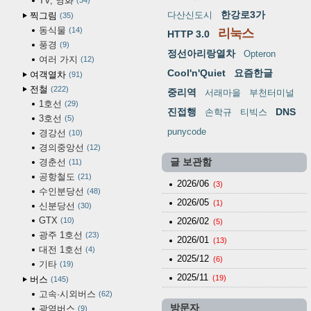
TV, 영화
한강로3가
다산신도시
찍그림
35
동식물
14
리눅스
HTTP 3.0
풍경
9
정선아리랑열차
Opteron
여러 가지
12
Cool'n'Quiet
요즘한글
여객열차
91
전철
222
중리역
서래마을
부천터미널
1호선
29
진접행
DNS
손학규
티빅스
3호선
5
punycode
경강선
10
경의중앙선
12
경춘선
글 보관함
11
공항철도
21
2026/06
(3)
수인분당선
48
2026/05
(1)
신분당선
30
GTX
10
2026/02
(5)
광주 1호선
23
2026/01
(13)
대전 1호선
4
2025/12
(6)
기타
19
2025/11
(19)
버스
145
고속·시외버스
62
방문자
광역버스
9