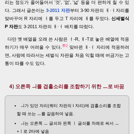
리는 정도가 줄어들어서 '것', '없', '넓' 등을 더 편하게 칠 수 있
다. 그래서 글쓴이는
3-2011 자판
부터 3-90 자판의 ㅐ·ㅓ자리를
맞바꾸어 R 자리에 ㅓ를 두고 T 자리에 ㅐ를 두었다.
신세벌식
P 자판
도 3-2011 자판의 ㅐ·ㅓ 배치를 따랐다.
다만 옛 배열을 오래 쓴 사람은 ㅓ-R, ㅐ-T로 놓은 배열에 적응
주2
하기가 매우 어려울 수 있다.
맞바뀐 ㅐ·ㅓ 자리에 적응하려
면, 사람에 따라서는 세벌식 자판을 처음 익힐 때에 버금가는 고
통이 따를 수도 있다.
4) 오른쪽 ㅢ를 겹홀소리를 조합하기 위한 ㅡ로 바꿈
ㅢ가 있던 자리(쿼티 자판의 I 자리)에 겹홀소리를 조합
할 때 쓰는 ㅡ를 갈음하여 넣음.
ㅢ는 오른쪽 ㅡ 글쇠와 왼쪽 ㅣ 글쇠를 차례로 써서 ㅡ
+ㅣ로 2타에 넣음