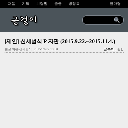
처음
지역
보람말
줄글
방명록
글마당
글걸이
[제안] 신세벌식 P 자판 (2015.9.22.~2015.11.4.)
글쓴이 :
한글 자판/신세벌식
2015/09/22 13:58
팥알