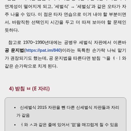
연계성이 떨어지게 되고, '세벌식' → '세벌싰'과 같은 오타가 자
주 나올 수 있다. 이 점은 타자 연습으로 이겨 내야 할 부분이면
서, 바람직한 선택인지 시간을 두고 더 따져 보아야 할 문제인
듯하다.
참고로 1970~1990년대에는 공병우 세벌식 자판에서 이른바
공 운지법
(
https://pat.im/840
)이라는 독특한 손가락 나눠 맡기
가 권장되기도 했는데, 공 운지법을 따른다면 받침 ㄱ을 ㅕ·ㅣ와
같은 손가락으로 치게 된다.
4) 받침 ㅂ (E 자리)
신세벌식 2015 자판을 뺀 다른 신세벌식 자판들과 자리
가 같음
ㅓ와 ㅅ과 같은 줄에 있어서 '없'을 매끄럽게 칠 수 있음