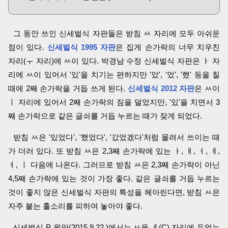
그 동안 쓰인 신세벌식 자판들은 받침 ㅆ 자리에 모두 아쉬운
점이 있다.
신세벌식 1995 자판
은 집게 손가락의 너무 치우친
자리(ㅜ 자리)에 ㅆ이 있다. 박경남 수정 신세벌식 자판은 ㅏ 자
리에 ㅆ이 있어서 '있'을 치기는 편하지만 '았', '었', '했' 등을 칠
때에 2째 손가락을 거듭 쓰게 된다.
신세벌식 2012 자판
은 ㅆ이
ㅣ 자리에 있어서 2째 손가락의 짐을 덜었지만, '있'을 치면서 3
째 손가락으로 같은 글쇠를 거듭 누르는 때가 잦게 되었다.
받침 ㅆ은 '있었다', '했었다', '갔었겠다'처럼 몰려서 쓰이는 때
가 더러 있다. 또 받침 ㅆ은 2,3째 손가락에 있는 ㅏ, ㅐ, ㅓ, ㅔ,
ㅕ, ㅣ 다음에 나온다. 그러므로 받침 ㅆ은 2,3째 손가락이 아닌
4,5째 손가락에 있는 것이 가장 좋다. 같은 글쇠를 거듭 누르는
것이 좋지 않은 신세벌식 자판의 특성을 헤아린다면, 받침 ㅆ은
자주 붙는 홀소리를 피하여 놓아야 좋다.
신세벌식 P 원안(2015.9.22.)에서는 ㅆ을 ㅔ(C) 자리에 두었는