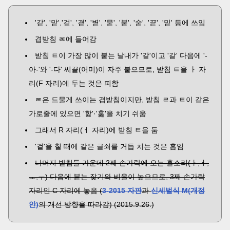
'같', '맡','겉', '곁', '볕', '뭍', '붙', '숱', '끝', '밑' 등에 쓰임
겹받침 ㄾ에 들어감
받침 ㅌ이 가장 많이 붙는 낱내가 '같'이고 '같' 다음에 '-
아-'와 '-다' 씨끝(어미)이 자주 붙으므로, 받침 ㅌ을 ㅏ 자
리(F 자리)에 두는 것은 피함
ㄾ은 드물게 쓰이는 겹받침이지만, 받침 ㄹ과 ㅌ이 같은
가로줄에 있으면 '핥'·'훑'을 치기 쉬움
그래서 R 자리(ㅓ 자리)에 받침 ㅌ을 둠
'겉'을 칠 때에 같은 글쇠를 거듭 치는 것은 흠임
나머지 받침들 가운데 2째 손가락에 오는 홀소리(ㅏ,ㅓ,
ㅗ,ㅜ) 다음에 붙는 잦기와 비율이 높으므로, 3째 손가락
자리인 C 자리에 놓음 (
3-2015 자판
과
신세벌식 M(개정
안)
의 개선 방향을 따라감) (2015.9.26.)