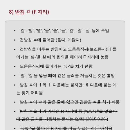
8) 받침 ㅍ (F 자리)
'갚', '앞', '옆', '높', '숲', '늪', '깊', '잎', '싶' 등에 쓰임
겹받침 ㄿ에 들어감 (읊다, 애닲다)
겹받침을 이루는 받침이고 도움움직씨(보조동사)에 들
어가는 '싶-'을 칠 때의 편의을 헤아려 F 자리에 놓음
도움움직씨에 들어가는 '싶-'을 치기 편함
'앞', '갚'을 넣을 때에 같은 글쇠를 거듭치는 것은 흠임
받침 ㅍ이 ㅕ와 ㅣ 다음에는 붙지만, ㅔ 다음에 붙는 예
는 찾기 어려움
받침 ㅍ이 ㄹ과 같은 줄에 있으면 겹받침 ㄿ을 치기 쉬움
받침 ㅍ을 ㅕ와 가까운 R 자리에 둠 ('앞', '갚'을 넣을 때
에 같은 글쇠를 거듭치는 문제는 없앰) (2015.9.26.)
'싶었-'을 칠 때에 R 자리를 거듭 누르는 점은 아쉬움