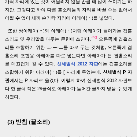
가락 자리에 있는 것이 어울리지 않을 만큼 꽤 많이 쓰이기는 하
지만, 그렇다고 하여 다른 홀소리들의 자리를 바꿀 수는 없어서
어쩔 수 없이 새끼 손가락 자리에 아래아(ㆍ)를 넣었다.
또한 쌍아래아(ᆢ)와 아래애(ㆎ)처럼 아래아가 들어가는 겹홀
주3
소리도 옛 우리말을 다루는 문헌에 쓰인다.
오른쪽에 겹홀소
리를 조합하기 위한 ㅗ·ㅜ·ㅡ를 따로 두는 것처럼, 오른쪽에 겹
홀소리 조합용 아래아를 따로 넣는다면 아래아가 든 겹홀소리
를 매끄럽게 칠 수 있다.
신세벌식 2012 자판
에는 겹홀소리를
조합하기 위한 아래아(ㆍ)를 [ 자리에 두었는데,
신세벌식 P 자
판
에서는 P 자리로 옮겼다. 이렇게 하여 신세벌식 2012 자판보
다 한 글쇠 적은 29글쇠로 아래아가 들어간 글까지 넣을 수 있게
하였다.
(3) 받침 (끝소리)