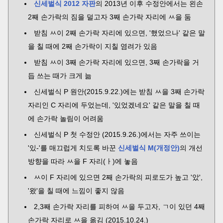
신세벌식 2012 자판
의 2013년 이후 수정안에서는 왼손
2째 손가락의 짐을 덜고자 3째 손가락 자리에 ㅆ을 둠
받침 ㅆ이 2째 손가락 자리에 있으면, '했었으나' 같은 말
을 칠 때에 2째 손가락이 지칠 염려가 있음
받침 ㅆ이 3째 손가락 자리에 있으면, 3째 손가락을 거
듭 쓰는 때가 크게 늚
신세벌식 P 원안(2015.9.22.)에는 받침 ㅆ을 3째 손가락
자리인 C 자리에 두었는데, '있었겠네요' 같은 말을 칠 때
에 손가락 놀림이 어려움
신세벌식 P 첫 수정안 (2015.9.26.)에서는 자주 쓰이는
'있-'를 매끄럽게 치도록 바꾼
신세벌식 M(개정안)
의 개선
방향을 따라 ㅆ을 F 자리(ㅏ)에 놓음
ㅆ이 F 자리에 있으면 2째 손가락의 피로도가 높고 '았',
'왔'을 칠 때에 느낌이 좋지 않음
2,3째 손가락 자리를 피하여 ㅆ을 두고자, ㄱ이 있던 4째
손가락 자리로 ㅆ을 옮김 (2015.10.24.)