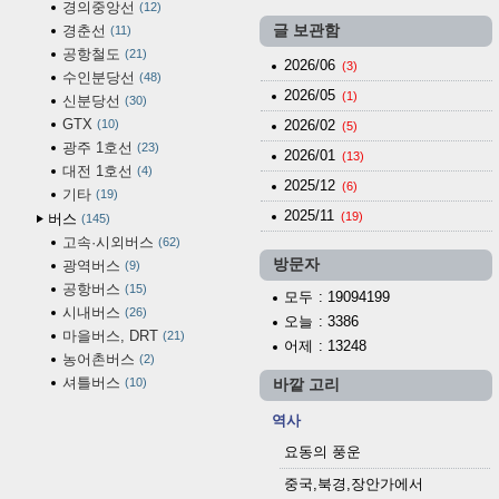
경의중앙선
12
경춘선
글 보관함
11
공항철도
21
2026/06
(3)
수인분당선
48
2026/05
(1)
신분당선
30
GTX
10
2026/02
(5)
광주 1호선
23
2026/01
(13)
대전 1호선
4
2025/12
(6)
기타
19
2025/11
(19)
버스
145
고속·시외버스
62
방문자
광역버스
9
공항버스
15
모두
: 19094199
시내버스
26
오늘
: 3386
마을버스, DRT
21
어제
: 13248
농어촌버스
2
셔틀버스
10
바깥 고리
역사
요동의 풍운
중국,북경,장안가에서