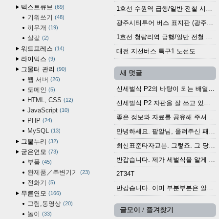
텍스트큐브
69
1호선 수원역 급행/일반 전철 시간표 (2025.12.30~)
기워쓰기
48
광주시티투어 버스 표지판 (광주역 정류장) (2024?)
끼우개
19
1호선 청량리역 급행/일반 전철 시간표 · 노선도 (2025.12.30~)
살갗
2
워드프레스
14
대전 지선버스 특구1 노선도
라이믹스
9
그물터 관리
90
새 덧글
웹 서버
26
신세벌식 P2의 바탕이 되는 배열이나 주요 기능...
도메인
5
HTML, CSS
12
신세벌식 P2 자판을 잘 쓰고 있습니다. 쓰기 편리...
JavaScript
10
좋은 정보와 자료를 공유해 주셔서 고맙습니다....
PHP
24
MySQL
13
안녕하세요. 팥알님, 올려주신 패치 여러모로 감사...
그물누리
32
최신표준타자교본. 그렇죠. 그 당시에 최신 표준...
굳은연모
73
반갑습니다. 제가 세벌식을 알게 되어 세벌식 써...
부품
45
완제품／주변기기
23
2T34T
전화기
5
반갑습니다. 이미 부분부분은 알려진 정보들이...
무른연모
166
그림,동영상
20
글모이 / 즐겨찾기
놀이
33