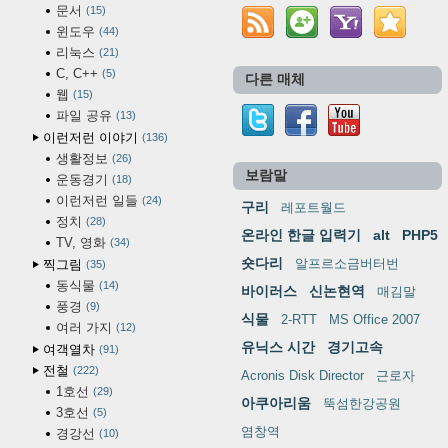
문서
15
윈도우
44
리눅스
21
C, C++
5
다른 매체
웹
15
파일 공유
13
이런저런 이야기
136
생활정보
26
보람말
운동경기
18
이런저런 일들
24
구리
레포트월드
정치
28
온라인 한글 입력기
alt
PHP5
TV, 영화
34
숏다리
알프르소금버터번
찍그림
35
동식물
14
바이러스
신논현역
매김말
풍경
9
식물
2-RTT
MS Office 2007
여러 가지
12
유닉스 시간
경기고속
여객열차
91
전철
222
Acronis Disk Director
근로자
1호선
29
아쿠아리움
뚝섬한강공원
3호선
5
염창역
경강선
10