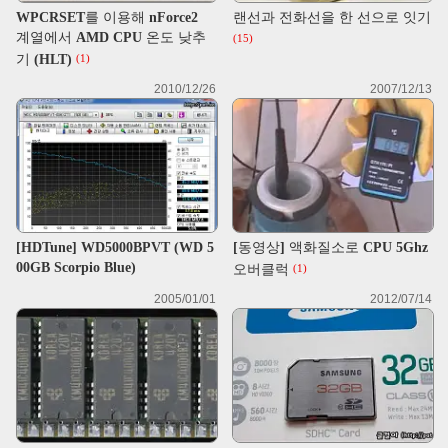
WPCRSET를 이용해 nForce2
랜선과 전화선을 한 선으로 잇기
계열에서 AMD CPU 온도 낮추
(15)
기 (HLT)
(1)
2010/12/26
2007/12/13
[HDTune] WD5000BPVT (WD 5
[동영상] 액화질소로 CPU 5Ghz
00GB Scorpio Blue)
오버클럭
(1)
2005/01/01
2012/07/14