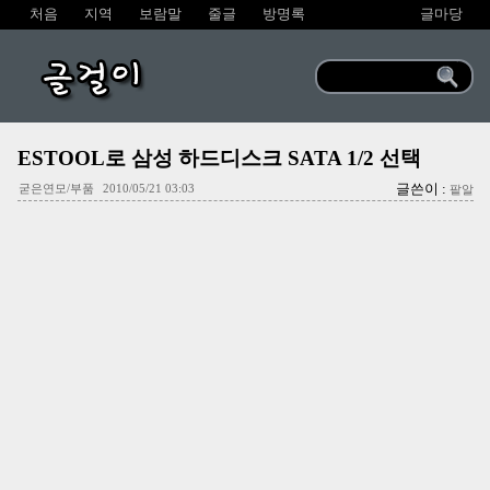
처음
지역
보람말
줄글
방명록
글마당
글걸이
ESTOOL로 삼성 하드디스크 SATA 1/2 선택
글쓴이 :
굳은연모/부품
2010/05/21 03:03
팥알