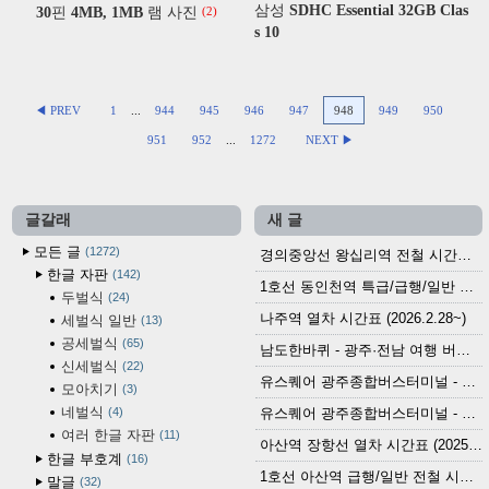
삼성 SDHC Essential 32GB Clas
30핀 4MB, 1MB 램 사진
(2)
s 10
◀ PREV
1
...
944
945
946
947
948
949
950
951
952
...
1272
NEXT ▶
글갈래
새 글
모든 글
1272
경의중앙선 왕십리역 전철 시간표 (2026.4.20~)
한글 자판
142
1호선 동인천역 특급/급행/일반 전철 시간표 (2026.2.28~)
두벌식
24
나주역 열차 시간표 (2026.2.28~)
세벌식 일반
13
공세벌식
65
남도한바퀴 - 광주·전남 여행 버스 노선 (2026.3.1~5.31)
신세벌식
22
유스퀘어 광주종합버스터미널 - 곡성,순천／화순,보성,율포 방면 시외버스 시간표 (2026.1.31)
모아치기
3
네벌식
4
유스퀘어 광주종합버스터미널 - 담양, 순창, 남원, 무주, 장수, 거창, 대구 방면 시외버스 시간표 (2026...
여러 한글 자판
11
아산역 장항선 열차 시간표 (2025.12.30 기준) (무궁화호, ITX-마음, 새마을호, 서해금빛열차)
한글 부호계
16
1호선 아산역 급행/일반 전철 시간표 (2025.12.30~)
말글
32