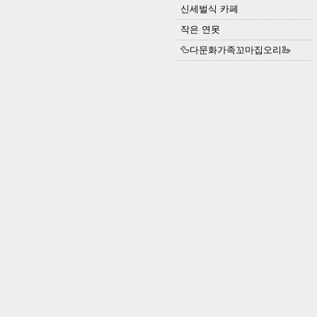
신세벌식 카페
작은 연못
🦆다문화가족꼬마집오리🦢