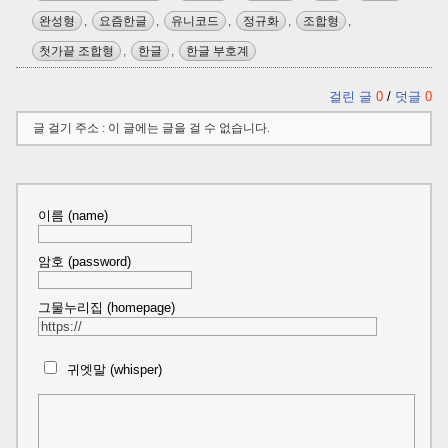
완성형
,
요즘한글
,
유니코드
,
정규화
,
조합형
,
첫가끝 조합형
,
한글
,
한글 부호계
걸린 글
0
/
덧글
0
글 걸기 주소 : 이 글에는 글을 걸 수 없습니다.
이름 (name)
암호 (password)
그물누리집 (homepage)
귀엣말 (whisper)