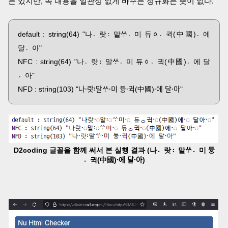
는 있지만, 속 내용을 일관성 없게 바꾸는 정규화는 뜻이 없다.
default : string(64) "나랏〮말〯ᄊᆞ미〮 듀ᇰ귁〮(中國)에〮
달아〮"
NFC : string(64) "나랏〮말〯ᄊᆞ미〮 듀ᇰ귁〮(中國)에〮 달
아〮"
NFD : string(103) "나랏〮말〯ᄊᆞ미〮 듀ᇰ귁〮(中國)에〮 달아〮"
D2coding 글꼴을 함께 써서 본 실행 결과 (나랏〮말〯ᄊᆞ미〮 듀ᇰ
귁〮(中國)에〮 달아〮)