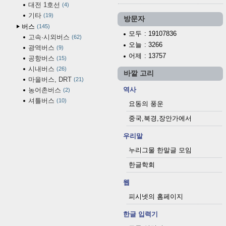
대전 1호선
4
기타
19
방문자
버스
145
모두
: 19107836
고속·시외버스
62
오늘
: 3266
광역버스
9
어제
: 13757
공항버스
15
시내버스
26
바깥 고리
마을버스, DRT
21
역사
농어촌버스
2
셔틀버스
10
요동의 풍운
중국,북경,장안가에서
우리말
누리그물 한말글 모임
한글학회
웹
피시넷의 홈페이지
한글 입력기