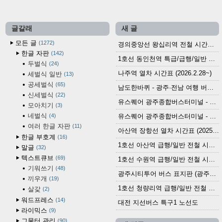
글갈래
새 글
모든 글
1272
경의중앙선 왕십리역 전철 시간표 (2026.4.20~)
한글 자판
142
1호선 동인천역 특급/급행/일반 전철 시간표 (2026.2.28~)
두벌식
24
나주역 열차 시간표 (2026.2.28~)
세벌식 일반
13
공세벌식
65
남도한바퀴 - 광주·전남 여행 버스 노선 (2026.3.1~5.31)
신세벌식
22
유스퀘어 광주종합버스터미널 - 곡성,순천／화순,보성,율포 방면 시외버스 시간표 (2026.1.31)
모아치기
3
네벌식
4
유스퀘어 광주종합버스터미널 - 담양, 순창, 남원, 무주, 장수, 거창, 대구 방면 시외버스 시간표 (2026...
여러 한글 자판
11
아산역 장항선 열차 시간표 (2025.12.30 기준) (무궁화호, ITX-마음, 새마을호, 서해금빛열차)
한글 부호계
16
1호선 아산역 급행/일반 전철 시간표 (2025.12.30~)
말글
32
텍스트큐브
69
1호선 수원역 급행/일반 전철 시간표 (2025.12.30~)
기워쓰기
48
광주시티투어 버스 표지판 (광주역 정류장) (2024?)
끼우개
19
1호선 청량리역 급행/일반 전철 시간표 · 노선도 (2025.12.30~)
살갗
2
워드프레스
14
대전 지선버스 특구1 노선도
라이믹스
9
그물터 관리
90