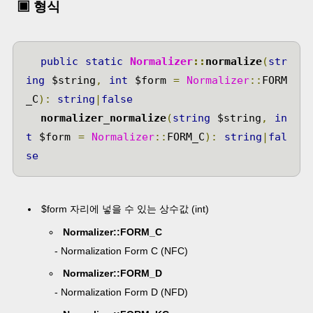
▣ 형식
public
static
Normalizer
::
normalize
(
str
ing
 $string
,
int
 $form 
=
Normalizer
::
FORM
_C
):
string
|
false
  normalizer_normalize
(
string
 $string
,
in
t
 $form 
=
Normalizer
::
FORM_C
):
string
|
fal
se
$form 자리에 넣을 수 있는 상수값 (int)
Normalizer::FORM_C
-
Normalization Form C (NFC)
Normalizer::FORM_D
-
Normalization Form D (NFD)