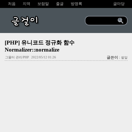
처음
지역
보람말
줄글
방명록
글마당
글걸이
[PHP] 유니코드 정규화 함수
Normalizer::normalize
글쓴이 :
그물터 관리/PHP
2022/05/12 01:26
팥알