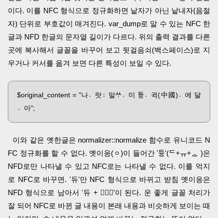
이다. 이를 NFC 형식으로 정규화하면 낱자가 아닌 낱내자(음절
자) 단위로 부호값이 매겨진다. var_dump로 알 수 있는 NFC 한
글과 NFD 한글의 문자열 길이가 다르다. 위의 출력 결과를 다른
곳에 복사해서 글꼴을 바꾸어 보고 뒷걸음쇠(백스페이스)로 지
우거나 커서를 옮겨 보면 다른 특성이 보일 수 있다.
$original_content = "나랏〮말〯ᄊᆞ미〮 듀ᇰ귁〮(中國)에〮 달
아〮";
이와 같은 옛한글은 normalizer::normalize 함수로 유니코드 N
FC 정규화를 할 수 없다. 옛이응(ㆁ)이 들어간 '듀ᇰ'(ᄃᅠ+ᅟᅲ+ᅟᅠᇰ )은
NFD로만 나타낼 수 있고 NFC로는 나타낼 수 없다. 이를 억지
로 NFC로 바꾸면. '듀'만 NFC 형식으로 바뀌고 받침 옛이응은
NFD 형식으로 남아서 '듀 + ᅟᅠᇰᅟ'이 된다. 운 좋게 글꼴 처리가
잘 되어 NFC로 바뀐 글 내용이 본래 내용과 비슷하게 보이는 때