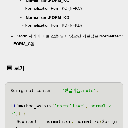
Normalizer::FORM_KC
- Normalization Form KC (NFKC)
Normalizer::FORM_KD
-
Normalization Form KD (NFKD)
$form 자리에 따로 값을 넣지 않으면 기본값은
Normalizer::
FORM_C
임
▣ 보기
$original_content 
=
"한글이름.note"
;
if
(
method_exists
(
'normalizer'
,
'normaliz
e'
))
{
  $content 
=
 normalizer
::
normalize
(
$origi