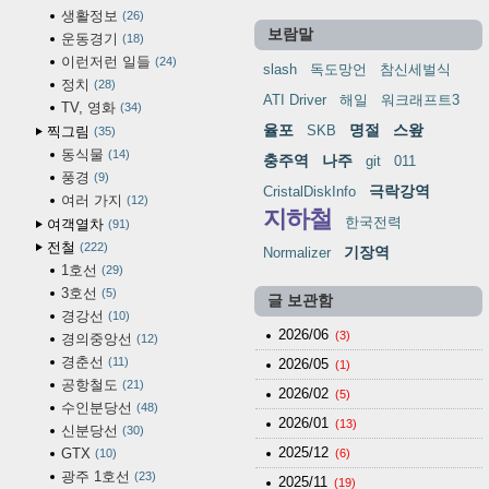
생활정보
26
보람말
운동경기
18
이런저런 일들
24
slash
독도망언
참신세벌식
정치
28
ATI Driver
해일
워크래프트3
TV, 영화
34
율포
명절
스왚
SKB
찍그림
35
동식물
14
충주역
나주
git
011
풍경
9
극락강역
CristalDiskInfo
여러 가지
12
지하철
한국전력
여객열차
91
전철
222
기장역
Normalizer
1호선
29
3호선
5
글 보관함
경강선
10
2026/06
(3)
경의중앙선
12
경춘선
11
2026/05
(1)
공항철도
21
2026/02
(5)
수인분당선
48
2026/01
(13)
신분당선
30
2025/12
GTX
10
(6)
광주 1호선
23
2025/11
(19)