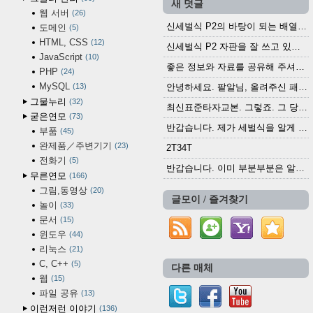
새 덧글
웹 서버
26
신세벌식 P2의 바탕이 되는 배열이나 주요 기능...
도메인
5
HTML, CSS
12
신세벌식 P2 자판을 잘 쓰고 있습니다. 쓰기 편리...
JavaScript
10
좋은 정보와 자료를 공유해 주셔서 고맙습니다....
PHP
24
MySQL
13
안녕하세요. 팥알님, 올려주신 패치 여러모로 감사...
그물누리
32
최신표준타자교본. 그렇죠. 그 당시에 최신 표준...
굳은연모
73
반갑습니다. 제가 세벌식을 알게 되어 세벌식 써...
부품
45
완제품／주변기기
23
2T34T
전화기
5
반갑습니다. 이미 부분부분은 알려진 정보들이...
무른연모
166
그림,동영상
20
글모이 / 즐겨찾기
놀이
33
문서
15
윈도우
44
리눅스
21
C, C++
5
다른 매체
웹
15
파일 공유
13
이런저런 이야기
136