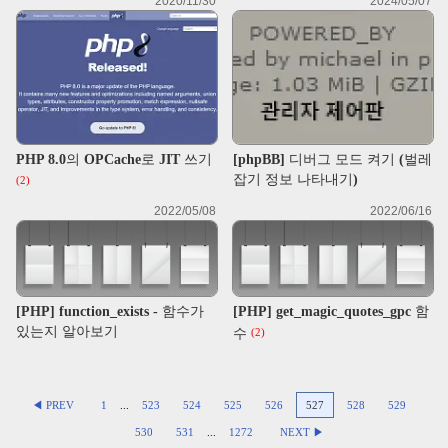
2020/11/30
2024/05/07
PHP 8.0의 OPCache로 JIT 쓰기
[phpBB] 디버그 모드 켜기 (벌레
잡기 정보 나타내기)
(2)
2022/05/08
2022/06/16
[PHP] function_exists - 함수가
[PHP] get_magic_quotes_gpc 함
있는지 알아보기
수
(2)
◀ PREV
1
...
523
524
525
526
527
528
529
530
531
...
1272
NEXT ▶