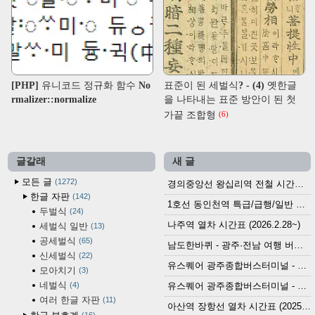
[PHP] 유니코드 정규화 함수 No
표준이 된 세벌식? - (4) 옛한글
rmalizer::normalize
을 나타내는 표준 방안이 된 첫
가끝 조합형
(6)
글갈래
새 글
모든 글
1272
경의중앙선 왕십리역 전철 시간표 (2026.4.20~)
한글 자판
142
1호선 동인천역 특급/급행/일반 전철 시간표 (2026.2.28~)
두벌식
24
나주역 열차 시간표 (2026.2.28~)
세벌식 일반
13
공세벌식
65
남도한바퀴 - 광주·전남 여행 버스 노선 (2026.3.1~5.31)
신세벌식
22
유스퀘어 광주종합버스터미널 - 곡성,순천／화순,보성,율포 방면 시외버스 시간표 (2026.1.31)
모아치기
3
네벌식
4
유스퀘어 광주종합버스터미널 - 담양, 순창, 남원, 무주, 장수, 거창, 대구 방면 시외버스 시간표 (2026...
여러 한글 자판
11
아산역 장항선 열차 시간표 (2025.12.30 기준) (무궁화호, ITX-마음, 새마을호, 서해금빛열차)