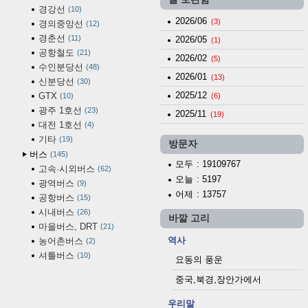
경강선
10
2026/06
(3)
경의중앙선
12
경춘선
11
2026/05
(1)
공항철도
21
2026/02
(5)
수인분당선
48
2026/01
(13)
신분당선
30
2025/12
GTX
10
(6)
광주 1호선
23
2025/11
(19)
대전 1호선
4
기타
19
방문자
버스
145
모두
: 19109767
고속·시외버스
62
오늘
: 5197
광역버스
9
어제
: 13757
공항버스
15
시내버스
26
바깥 고리
마을버스, DRT
21
역사
농어촌버스
2
셔틀버스
10
요동의 풍운
중국,북경,장안가에서
우리말