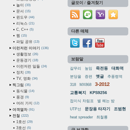
글모이 / 즐겨찾기
놀이
33
문서
15
윈도우
44
리눅스
21
C, C++
5
다른 매체
웹
15
파일 공유
13
이런저런 이야기
136
생활정보
26
보람말
운동경기
18
이런저런 일들
24
죽전동
대화역
갈무리
높임
정치
28
옛글
분당을
증편
추풍령역
TV, 영화
34
3-2012
318
MX868
찍그림
35
동식물
14
교통복지
KPS9256
풍경
9
접이식 차림표
별 헤는 밤
여러 가지
12
문장용 타자기
조범현
UTP선
여객열차
91
전철
222
heat spreader
최철룡
1호선
29
3호선
5
글 보관함