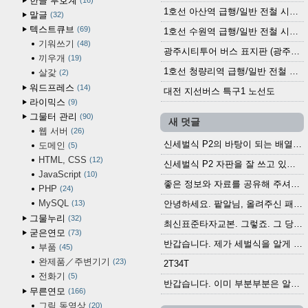
한글 부호계
16
1호선 아산역 급행/일반 전철 시간표 (2025.12.30~)
말글
32
텍스트큐브
69
1호선 수원역 급행/일반 전철 시간표 (2025.12.30~)
기워쓰기
48
광주시티투어 버스 표지판 (광주역 정류장) (2024?)
끼우개
19
1호선 청량리역 급행/일반 전철 시간표 · 노선도 (2025.12.30~)
살갗
2
워드프레스
14
대전 지선버스 특구1 노선도
라이믹스
9
그물터 관리
90
새 덧글
웹 서버
26
신세벌식 P2의 바탕이 되는 배열이나 주요 기능...
도메인
5
HTML, CSS
12
신세벌식 P2 자판을 잘 쓰고 있습니다. 쓰기 편리...
JavaScript
10
좋은 정보와 자료를 공유해 주셔서 고맙습니다....
PHP
24
MySQL
13
안녕하세요. 팥알님, 올려주신 패치 여러모로 감사...
그물누리
32
최신표준타자교본. 그렇죠. 그 당시에 최신 표준...
굳은연모
73
반갑습니다. 제가 세벌식을 알게 되어 세벌식 써...
부품
45
완제품／주변기기
23
2T34T
전화기
5
반갑습니다. 이미 부분부분은 알려진 정보들이...
무른연모
166
그림,동영상
20