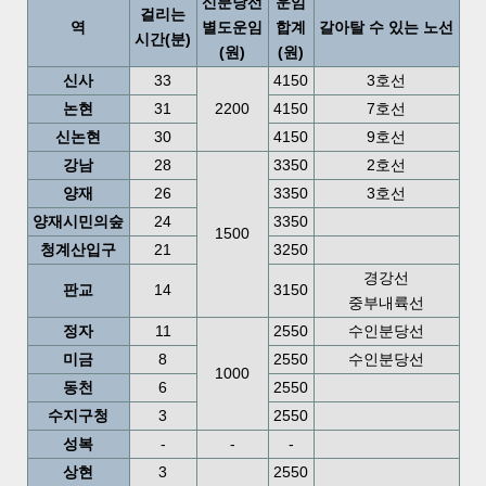
신분당선
운임
걸리는
역
별도운임
합계
갈아탈 수 있는 노선
시간(분)
(원)
(원)
신사
33
4150
3호선
논현
31
2200
4150
7호선
신논현
30
4150
9호선
강남
28
3350
2호선
양재
26
3350
3호선
양재시민의숲
24
3350
1500
청계산입구
21
3250
경강선
판교
14
3150
중부내륙선
정자
11
2550
수인분당선
미금
8
2550
수인분당선
1000
동천
6
2550
수지구청
3
2550
성복
-
-
-
상현
3
2550