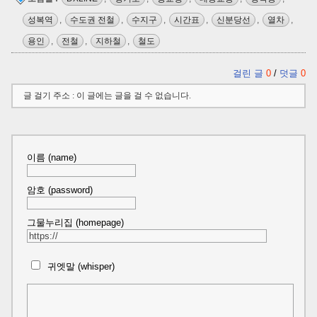
성복역
,
수도권 전철
,
수지구
,
시간표
,
신분당선
,
열차
,
용인
,
전철
,
지하철
,
철도
걸린 글
0
/
덧글
0
글 걸기 주소 : 이 글에는 글을 걸 수 없습니다.
이름 (name)
암호 (password)
그물누리집 (homepage)
귀엣말 (whisper)