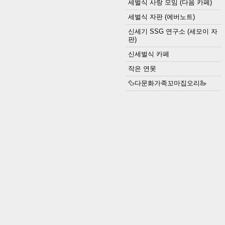
세벌식 사랑 모임 (다음 카페)
세벌식 자판 (에버노트)
신세기 SSG 연구소 (세모이 자
판)
신세벌식 카페
작은 연못
🦆다문화가족꼬마집오리🦢