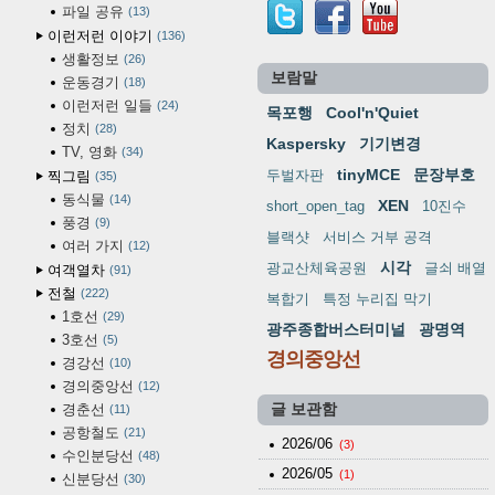
파일 공유
13
이런저런 이야기
136
생활정보
26
보람말
운동경기
18
이런저런 일들
24
목포행
Cool'n'Quiet
정치
28
Kaspersky
기기변경
TV, 영화
34
tinyMCE
문장부호
두벌자판
찍그림
35
동식물
14
XEN
short_open_tag
10진수
풍경
9
블랙샷
서비스 거부 공격
여러 가지
12
시각
광교산체육공원
글쇠 배열
여객열차
91
전철
222
복합기
특정 누리집 막기
1호선
29
광주종합버스터미널
광명역
3호선
5
경의중앙선
경강선
10
경의중앙선
12
경춘선
글 보관함
11
공항철도
21
2026/06
(3)
수인분당선
48
2026/05
(1)
신분당선
30