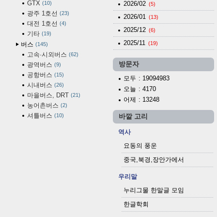
GTX
10
2026/02
(5)
광주 1호선
23
2026/01
(13)
대전 1호선
4
2025/12
(6)
기타
19
2025/11
(19)
버스
145
고속·시외버스
62
방문자
광역버스
9
공항버스
15
모두
: 19094983
시내버스
26
오늘
: 4170
마을버스, DRT
21
어제
: 13248
농어촌버스
2
셔틀버스
10
바깥 고리
역사
요동의 풍운
중국,북경,장안가에서
우리말
누리그물 한말글 모임
한글학회