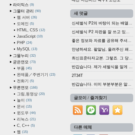
라이믹스
9
그물터 관리
90
새 덧글
웹 서버
26
신세벌식 P2의 바탕이 되는 배열이나 주요 기능...
도메인
5
HTML, CSS
12
신세벌식 P2 자판을 잘 쓰고 있습니다. 쓰기 편리...
JavaScript
10
좋은 정보와 자료를 공유해 주셔서 고맙습니다....
PHP
24
MySQL
13
안녕하세요. 팥알님, 올려주신 패치 여러모로 감사...
그물누리
32
최신표준타자교본. 그렇죠. 그 당시에 최신 표준...
굳은연모
73
반갑습니다. 제가 세벌식을 알게 되어 세벌식 써...
부품
45
완제품／주변기기
23
2T34T
전화기
5
반갑습니다. 이미 부분부분은 알려진 정보들이...
무른연모
166
그림,동영상
20
글모이 / 즐겨찾기
놀이
33
문서
15
윈도우
44
리눅스
21
C, C++
5
다른 매체
웹
15