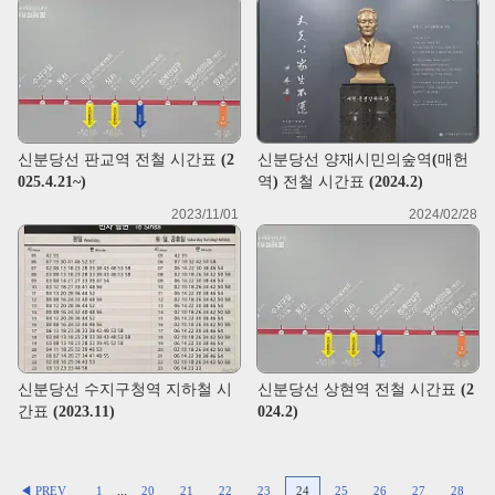
신분당선 판교역 전철 시간표 (2
신분당선 양재시민의숲역(매헌
025.4.21~)
역) 전철 시간표 (2024.2)
2023/11/01
2024/02/28
신분당선 수지구청역 지하철 시
신분당선 상현역 전철 시간표 (2
간표 (2023.11)
024.2)
◀ PREV
1
...
20
21
22
23
24
25
26
27
28