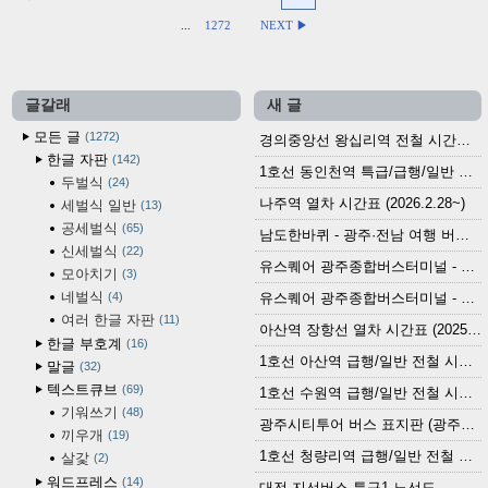
...
1272
NEXT ▶
글갈래
새 글
모든 글
1272
경의중앙선 왕십리역 전철 시간표 (2026.4.20~)
한글 자판
142
1호선 동인천역 특급/급행/일반 전철 시간표 (2026.2.28~)
두벌식
24
나주역 열차 시간표 (2026.2.28~)
세벌식 일반
13
공세벌식
65
남도한바퀴 - 광주·전남 여행 버스 노선 (2026.3.1~5.31)
신세벌식
22
유스퀘어 광주종합버스터미널 - 곡성,순천／화순,보성,율포 방면 시외버스 시간표 (2026.1.31)
모아치기
3
네벌식
4
유스퀘어 광주종합버스터미널 - 담양, 순창, 남원, 무주, 장수, 거창, 대구 방면 시외버스 시간표 (2026...
여러 한글 자판
11
아산역 장항선 열차 시간표 (2025.12.30 기준) (무궁화호, ITX-마음, 새마을호, 서해금빛열차)
한글 부호계
16
1호선 아산역 급행/일반 전철 시간표 (2025.12.30~)
말글
32
텍스트큐브
69
1호선 수원역 급행/일반 전철 시간표 (2025.12.30~)
기워쓰기
48
광주시티투어 버스 표지판 (광주역 정류장) (2024?)
끼우개
19
1호선 청량리역 급행/일반 전철 시간표 · 노선도 (2025.12.30~)
살갗
2
워드프레스
14
대전 지선버스 특구1 노선도