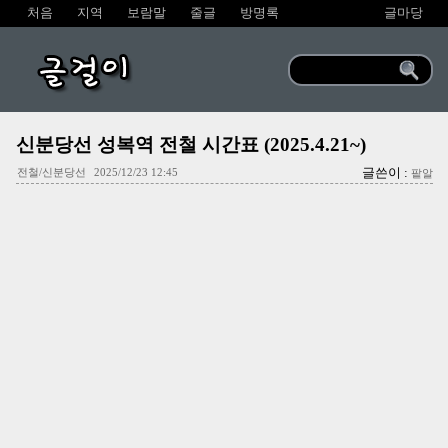
처음
지역
보람말
줄글
방명록
글마당
글걸이
신분당선 성복역 전철 시간표 (2025.4.21~)
글쓴이 :
전철/신분당선
2025/12/23 12:45
팥알