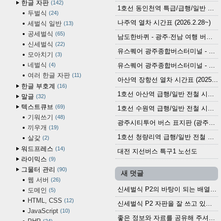
한글 자판
142
1호선 동인천역 특급/급행/일반 전철 시간표 (2026.2.28~)
두벌식
24
나주역 열차 시간표 (2026.2.28~)
세벌식 일반
13
공세벌식
65
남도한바퀴 - 광주·전남 여행 버스 노선 (2026.3.1~5.31)
신세벌식
22
유스퀘어 광주종합버스터미널 - 곡성,순천／화순,보성,율포 방면 시외버스 시간표 (2026.1.31)
모아치기
3
네벌식
4
유스퀘어 광주종합버스터미널 - 담양, 순창, 남원, 무주, 장수, 거창, 대구 방면 시외버스 시간표 (2026...
여러 한글 자판
11
아산역 장항선 열차 시간표 (2025.12.30 기준) (무궁화호, ITX-마음, 새마을호, 서해금빛열차)
한글 부호계
16
1호선 아산역 급행/일반 전철 시간표 (2025.12.30~)
말글
32
텍스트큐브
69
1호선 수원역 급행/일반 전철 시간표 (2025.12.30~)
기워쓰기
48
광주시티투어 버스 표지판 (광주역 정류장) (2024?)
끼우개
19
1호선 청량리역 급행/일반 전철 시간표 · 노선도 (2025.12.30~)
살갗
2
워드프레스
14
대전 지선버스 특구1 노선도
라이믹스
9
그물터 관리
90
새 덧글
웹 서버
26
신세벌식 P2의 바탕이 되는 배열이나 주요 기능...
도메인
5
HTML, CSS
12
신세벌식 P2 자판을 잘 쓰고 있습니다. 쓰기 편리...
JavaScript
10
좋은 정보와 자료를 공유해 주셔서 고맙습니다....