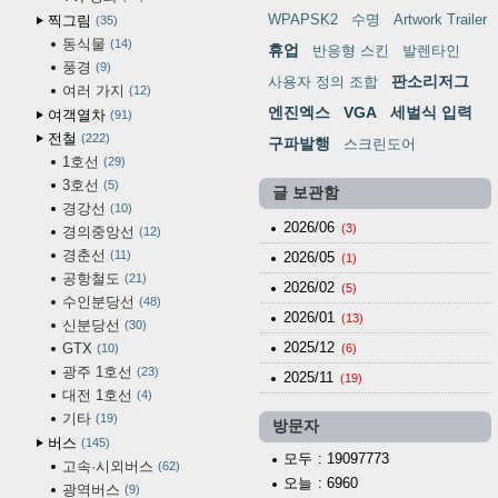
WPAPSK2
수명
Artwork Trailer
찍그림
35
동식물
14
휴업
반응형 스킨
발렌타인
풍경
9
판소리저그
사용자 정의 조합
여러 가지
12
엔진엑스
VGA
세벌식 입력
여객열차
91
전철
222
구파발행
스크린도어
1호선
29
3호선
5
글 보관함
경강선
10
2026/06
(3)
경의중앙선
12
경춘선
11
2026/05
(1)
공항철도
21
2026/02
(5)
수인분당선
48
2026/01
(13)
신분당선
30
2025/12
GTX
10
(6)
광주 1호선
23
2025/11
(19)
대전 1호선
4
기타
19
방문자
버스
145
모두
: 19097773
고속·시외버스
62
오늘
: 6960
광역버스
9