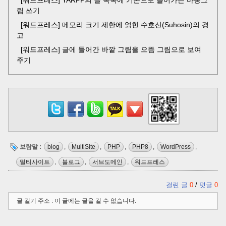
림 쓰기
[워드프레스] 메모리 크기 제한에 얽힌 수호신(Suhosin)의 경
고
[워드프레스] 글에 들어간 바깥 그림을 으뜸 그림으로 보여
주기
보람말 :
blog
,
MultiSite
,
PHP
,
PHP8
,
WordPress
,
멀티사이트
,
블로그
,
서브도메인
,
워드프레스
걸린 글
0
/
덧글
0
글 걸기 주소 : 이 글에는 글을 걸 수 없습니다.