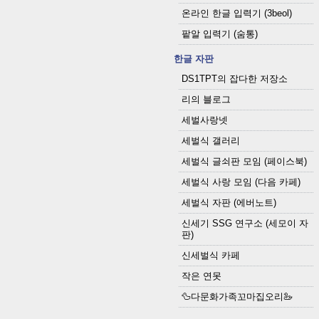
온라인 한글 입력기 (3beol)
팥알 입력기 (숨통)
한글 자판
DS1TPT의 잡다한 저장소
리의 블로그
세벌사랑넷
세벌식 갤러리
세벌식 글쇠판 모임 (페이스북)
세벌식 사랑 모임 (다음 카페)
세벌식 자판 (에버노트)
신세기 SSG 연구소 (세모이 자
판)
신세벌식 카페
작은 연못
🦆다문화가족꼬마집오리🦢