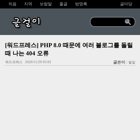
처음
지역
보람말
줄글
방명록
글마당
글걸이
[워드프레스] PHP 8.0 때문에 여러 블로그를 돌릴
때 나는 404 오류
글쓴이 :
워드프레스
2020/11/29 03:02
팥알