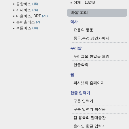
어제
: 13248
공항버스
15
시내버스
26
바깥 고리
마을버스, DRT
21
역사
농어촌버스
2
셔틀버스
10
요동의 풍운
중국,북경,장안가에서
우리말
누리그물 한말글 모임
한글학회
웹
피시넷의 홈페이지
한글 입력기
구름 입력기
구름 입력기 확장판
김 용묵의 절대공간
온라인 한글 입력기