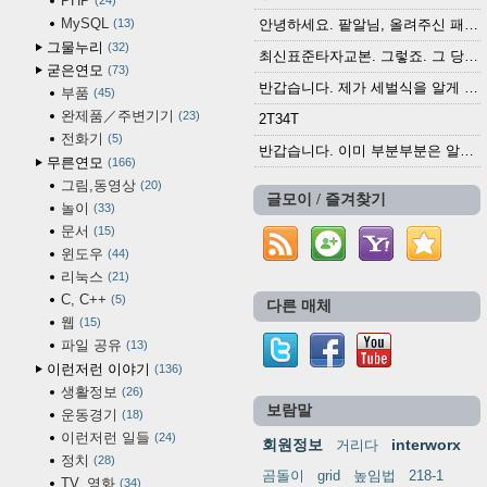
PHP
24
MySQL
13
안녕하세요. 팥알님, 올려주신 패치 여러모로 감사...
그물누리
32
최신표준타자교본. 그렇죠. 그 당시에 최신 표준...
굳은연모
73
반갑습니다. 제가 세벌식을 알게 되어 세벌식 써...
부품
45
완제품／주변기기
23
2T34T
전화기
5
반갑습니다. 이미 부분부분은 알려진 정보들이...
무른연모
166
그림,동영상
20
글모이 / 즐겨찾기
놀이
33
문서
15
윈도우
44
리눅스
21
C, C++
5
다른 매체
웹
15
파일 공유
13
이런저런 이야기
136
생활정보
26
보람말
운동경기
18
이런저런 일들
24
회원정보
interworx
거리다
정치
28
곰돌이
grid
높임법
218-1
TV, 영화
34