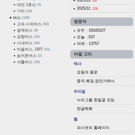
2025/12
(6)
대전 1호선
4
2025/11
(19)
기타
19
버스
145
방문자
고속·시외버스
62
광역버스
모두
: 19105107
9
공항버스
15
오늘
: 537
시내버스
26
어제
: 13757
마을버스, DRT
21
바깥 고리
농어촌버스
2
셔틀버스
10
역사
요동의 풍운
중국,북경,장안가에서
우리말
누리그물 한말글 모임
한글학회
웹
피시넷의 홈페이지