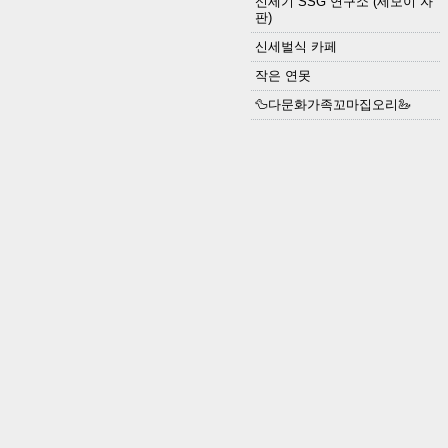
신세기 SSG 연구소 (세모이 자
판)
신세벌식 카페
작은 연못
🦆다문화가족꼬마집오리🦢