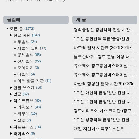
글갈래
새 글
모든 글
1272
경의중앙선 왕십리역 전철 시간표 (2026.4.20~)
한글 자판
142
1호선 동인천역 특급/급행/일반 전철 시간표 (2026.2.28~)
두벌식
24
나주역 열차 시간표 (2026.2.28~)
세벌식 일반
13
공세벌식
65
남도한바퀴 - 광주·전남 여행 버스 노선 (2026.3.1~5.31)
신세벌식
22
유스퀘어 광주종합버스터미널 - 곡성,순천／화순,보성,율포 방면 시외버스 시간표 (2026.1.31)
모아치기
3
네벌식
4
유스퀘어 광주종합버스터미널 - 담양, 순창, 남원, 무주, 장수, 거창, 대구 방면 시외버스 시간표 (2026...
여러 한글 자판
11
아산역 장항선 열차 시간표 (2025.12.30 기준) (무궁화호, ITX-마음, 새마을호, 서해금빛열차)
한글 부호계
16
1호선 아산역 급행/일반 전철 시간표 (2025.12.30~)
말글
32
텍스트큐브
69
1호선 수원역 급행/일반 전철 시간표 (2025.12.30~)
기워쓰기
48
광주시티투어 버스 표지판 (광주역 정류장) (2024?)
끼우개
19
1호선 청량리역 급행/일반 전철 시간표 · 노선도 (2025.12.30~)
살갗
2
워드프레스
14
대전 지선버스 특구1 노선도
라이믹스
9