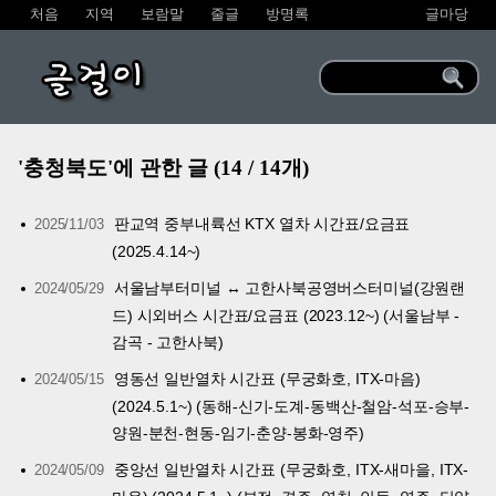
처음
지역
보람말
줄글
방명록
글마당
글걸이
'충청북도'에 관한 글 (14 / 14개)
판교역 중부내륙선 KTX 열차 시간표/요금표
2025/11/03
(2025.4.14~)
서울남부터미널 ↔ 고한사북공영버스터미널(강원랜
2024/05/29
드) 시외버스 시간표/요금표 (2023.12~) (서울남부 -
감곡 - 고한사북)
영동선 일반열차 시간표 (무궁화호, ITX-마음)
2024/05/15
(2024.5.1~) (동해-신기-도계-동백산-철암-석포-승부-
양원-분천-현동-임기-춘양-봉화-영주)
중앙선 일반열차 시간표 (무궁화호, ITX-새마을, ITX-
2024/05/09