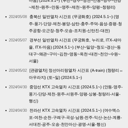
마음) (2024.5.1~) (부전~경주~영천~안동~영주~단양
~제천~원주~안동~영주~제천~원주~양평~청량리)
충북선 일반열차 시간표 (무궁화호) (2024.5.1~) (영
2024/05/08
주-풍기-단양-제천-봉양-삼탄-충주-주덕-음성-증평-청
주공항-오근장-청주-오송-조치원-신탄진-대전)
경부선 일반열차 시간표 (무궁화호, 누리로, ITX-새마
2024/05/07
을, ITX-마음) (2024.5.1~) (부산~밀양~청도~경산~동
대구~왜관~구미~김천~영동~옥천~대전~천안~수원~
서울)
[관광열차] 정선아리랑열차 시간표 (A-train) (청량리↔
2024/05/02
아우라지) (토~일) (2024.5.1~)
중앙선 KTX 고속열차 시간표 (2024.5.1~) (안동-영주-
2024/04/30
풍기-단양-제천-원주-서원주-양평-상봉-청량리-서울-
행신)
전라선 KTX 고속열차 시간표 (2024.5.1~) (여수엑스
2024/04/30
포-여천-순천-구례구-곡성-남원-전주-익산-논산-계룡-
서대전-공주-오송-천안아산-광명-서울-행신)