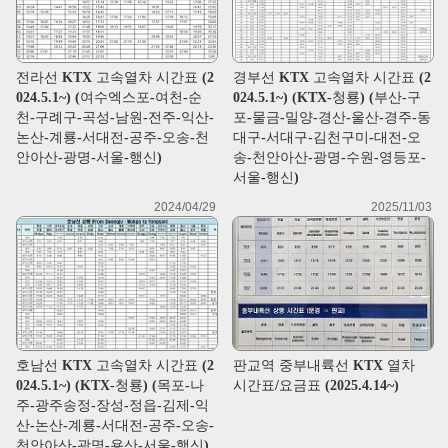
전라선 KTX 고속열차 시간표 (2
경부선 KTX 고속열차 시간표 (2
024.5.1~) (여수엑스포-여천-순
024.5.1~) (KTX-청룡) (부산-구
천-구례구-곡성-남원-전주-익산-
포-물금-밀양-경산-울산-경주-동
논산-계룡-서대전-공주-오송-천
대구-서대구-김천구미-대전-오
안아산-광명-서울-행신)
송-천안아산-광명-수원-영등포-
서울-행신)
2024/04/29
2025/11/03
호남선 KTX 고속열차 시간표 (2
판교역 중부내륙선 KTX 열차
024.5.1~) (KTX-청룡) (목포-나
시간표/요금표 (2025.4.14~)
주-광주송정-장성-정읍-김제-익
산-논산-계룡-서대전-공주-오송-
천안아산-광명-용산-서울-행신)