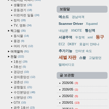
생활정보
26
보람말
운동경기
18
이런저런 일들
24
메소드
경남여객
정치
28
Scanner Driver
Xquared
TV, 영화
34
행신역
내삼문
XNOTE
찍그림
35
동식물
14
동구
서광주역
두정역
xml
풍경
9
EC2
DKBY
옷걸이 안테나
여러 가지
12
추가기능
인터넷 속도
여객열차
91
전철
222
세벌 자판
스왚
고달팠던
1호선
29
텔레비디오
3호선
5
경강선
10
글 보관함
경의중앙선
12
경춘선
11
2026/06
(3)
공항철도
21
2026/05
(1)
수인분당선
48
2026/02
(5)
신분당선
30
GTX
2026/01
10
(13)
광주 1호선
23