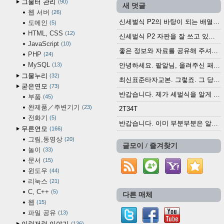
그물터 관리
90
새 덧글
웹 서버
26
신세벌식 P2의 바탕이 되는 배열이나 주요 기능...
도메인
5
HTML, CSS
12
신세벌식 P2 자판을 잘 쓰고 있습니다. 쓰기 편리...
JavaScript
10
좋은 정보와 자료를 공유해 주셔서 고맙습니다....
PHP
24
MySQL
13
안녕하세요. 팥알님, 올려주신 패치 여러모로 감사...
그물누리
32
최신표준타자교본. 그렇죠. 그 당시에 최신 표준...
굳은연모
73
반갑습니다. 제가 세벌식을 알게 되어 세벌식 써...
부품
45
완제품／주변기기
23
2T34T
전화기
5
반갑습니다. 이미 부분부분은 알려진 정보들이...
무른연모
166
그림,동영상
20
글모이 / 즐겨찾기
놀이
33
문서
15
윈도우
44
리눅스
21
C, C++
5
다른 매체
웹
15
파일 공유
13
이런저런 이야기
136