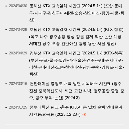
동해선 KTX 고속열차 시간표 (2024.5.1~) (포항-동대
2024/04/30
구-서대구-김천구미-대전-오송-천안아산-광명-서울-행
신)
호남선 KTX 고속열차 시간표 (2024.5.1~) (KTX-청룡)
2024/04/29
(목포-나주-광주송정-장성-정읍-김제-익산-논산-계룡-
서대전-공주-오송-천안아산-광명-용산-서울-행신)
경부선 KTX 고속열차 시간표 (2024.5.1~) (KTX-청룡)
2024/04/29
(부산-구포-물금-밀양-경산-울산-경주-동대구-서대구-
김천구미-대전-오송-천안아산-광명-수원-영등포-서울-
행신)
천안터미널 충청도 내륙 방면 시외버스 시간표 (청주,
2024/03/16
진천·충북혁신도시, 제천·고한·태백, 청주공항·증평·충
주, 공주·부여·논산) (2024.3)
중부내륙선 판교~충주 KTX-이음 열차 운행 안내문과
2024/01/25
시간표/요금표 (2023.12.28~)
2