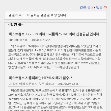
걸린 글
2
/
덧글
49
글 걸기 주소 : 이 글에는 글을 걸 수 없습니다.
<걸린 글>
텍스트큐브 1.7.7 ~ 1.9 리뷰 + 니들웍스/TNF 리더 신정규님 인터뷰
lunamoth 4th
2011/09/22 02:26
텍스트큐브 1.7.6 이후로 배포판에 대한 변경 사항 리뷰 글을 오랫동안 쓰지 못
했는데, 정리 차원에서 1.7 트리, 1.8 트리의 각각의 안정 버전 배포판 별로 사용자
로서 중요한 변경, 추가 사항을 짧게 요약 정리해봤습니다. 기존에 텍스트큐브를
사용하고 계신 분들이 간단히 업데이트 내용을 추적하는 데 도움이 되었으면 합
니다. 아울러 텍스트큐브 소식이 궁금하신 분들을 위해서 텍스트큐브 개발을 진
행 중인 니들웍스/태터네트워크재단의 리더이신 신정규님과...
텍스트큐브 사용하려면 HTML 이해가 필수..?
세상에 아직 오픈되지 않은 블로그
2011/08/07 12:25
텍스트큐브 설정 3일째.텍스트큐브에 기본 포함되어 있거나 웹 배포중인 플러
그인, 스킨을 사용하면 어느 정도 환경 설정이 가능하다. 하지만 내가 원하는 환경
을 꾸며보자니 직접 HTML이며 PHP 코드를 손대야 할 부분이 있다. 어느 정도는
알고 있지만.. 공부가 더 필요하다. (뭐 그냥저냥 쓰려면 이해고 뭐고 필요 없을지
도;)그나저나 유용한 플러그인들이 참 많아 보인다. 특히 팥빙산 님의 SNS로 글 보