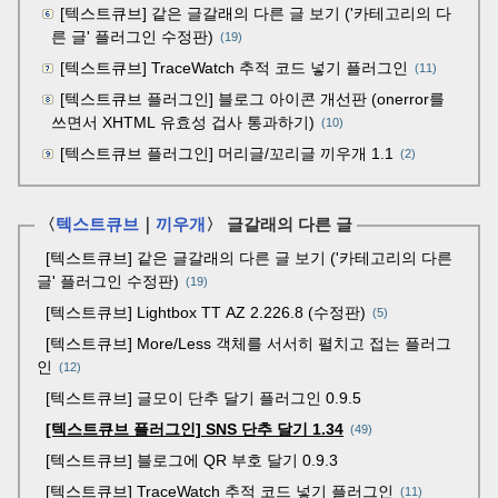
[텍스트큐브] 같은 글갈래의 다른 글 보기 ('카테고리의 다
른 글' 플러그인 수정판)
(19)
[텍스트큐브] TraceWatch 추적 코드 넣기 플러그인
(11)
[텍스트큐브 플러그인] 블로그 아이콘 개선판 (onerror를
쓰면서 XHTML 유효성 겁사 통과하기)
(10)
[텍스트큐브 플러그인] 머리글/꼬리글 끼우개 1.1
(2)
〈
텍스트큐브
｜
끼우개
〉 글갈래의 다른 글
[텍스트큐브] 같은 글갈래의 다른 글 보기 ('카테고리의 다른
글' 플러그인 수정판)
19
[텍스트큐브] Lightbox TT AZ 2.226.8 (수정판)
5
[텍스트큐브] More/Less 객체를 서서히 펼치고 접는 플러그
인
12
[텍스트큐브] 글모이 단추 달기 플러그인 0.9.5
[텍스트큐브 플러그인] SNS 단추 달기 1.34
49
[텍스트큐브] 블로그에 QR 부호 달기 0.9.3
[텍스트큐브] TraceWatch 추적 코드 넣기 플러그인
11