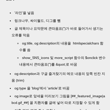
'라인'을 넣음
링크나우, 싸이월드, 디그를 뺌
글 제목이나 요약문에 큰따옴표(")가 바로 들어가서 생기는
오류를 막음
og:title, og:description의 내용을 htmlspecialchars 함
수를 씀
show_SNS_icons 및 more_script 함수의 $onclick 변수
내용에서 큰따옴표(")를 &quot;로 바꿈
og:description과 구글 즐겨찾기의 메모 내용의 앞쪽 빈칸 지
움 (trim)
og:type 을 'blog'에서 'article'로 바꿈
og:image로 앞세울 미리보기 그림을 [##_featured_image|a
bcd.gif_##] 꼴 치환자를 글에 넣어 따로 지정할 수 있게 함