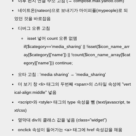
야후 편지 연결 주소 고침 (→ compose.mail.yahoo.com)
네이트온(nateon)으로 보내기가 마이피플(mypeople)로 되
었던 것을 바로잡음
디버그 오류 고침
isset 넣어 count 오류 없앰
if($category=='media_sharing' || !isset($icon_name_arr
ay[$category]['name']) || !count($icon_name_array[$cat
egory]['name'])) continue;
오타 고침 : 'media sharing' → 'media_sharing'
더 보기 창 <li> 태그의 두번째 <span>의 스타일 속성에 "vert
ical-align:middle" 넣음
<script>와 <style> 태그의 type 속성을 뺌 (text/javascript, te
xt/css)
옆막대 div의 클래스 값을 넣음 (class="widget")
onclick 속성이 들어가는 <a> 태그에 href 속성값을 채움