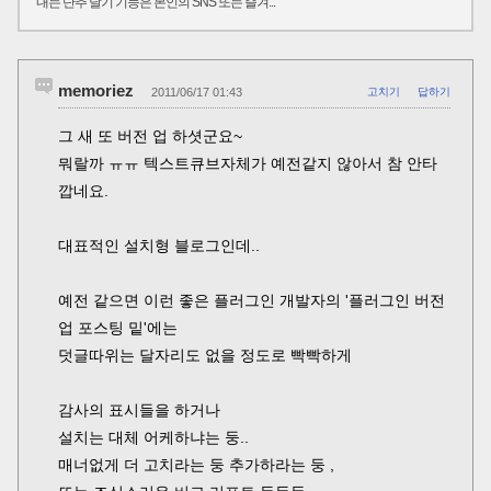
내는 단추 달기 기능은 본인의 SNS 또는 즐겨...
memoriez
2011/06/17 01:43
고치기
답하기
그 새 또 버전 업 하셧군요~
뭐랄까 ㅠㅠ 텍스트큐브자체가 예전같지 않아서 참 안타
깝네요.
대표적인 설치형 블로그인데..
예전 같으면 이런 좋은 플러그인 개발자의 '플러그인 버전
업 포스팅 밑'에는
덧글따위는 달자리도 없을 정도로 빡빡하게
감사의 표시들을 하거나
설치는 대체 어케하냐는 둥..
매너없게 더 고치라는 둥 추가하라는 둥 ,