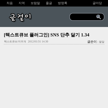
처음
지역
보람말
줄글
방명록
글마당
글걸이
[텍스트큐브 플러그인] SNS 단추 달기 1.34
글쓴이 :
텍스트큐브/끼우개
2012/01/31 14:30
팥알