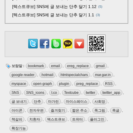
[텍스트큐브] SNS에 글 보내는 단추 달기 1.12
5
[텍스트큐브] SNS에 글 보내는 단추 달기 1.1
3
보람말 :
bookmark
,
email
,
ereg_replace
,
gmail
,
google reader
,
hotmail
,
htmlspecialchars
,
mar.gar.in
,
myspace
,
open graph
,
plugin
,
preg_replace
,
RSS
,
SNS
,
SNS_icons
,
t.co
,
Textcube
,
twitter
,
twitter_app
,
글 보내기
,
단추
,
마가린
,
마이스페이스
,
사회망
,
아이콘
,
전자우편
,
즐겨찾기
,
짧은 주소
,
쪽그림
,
쪽글
,
책갈피
,
치환자
,
텍스트큐브
,
트위터
,
플러그인
,
확장기능