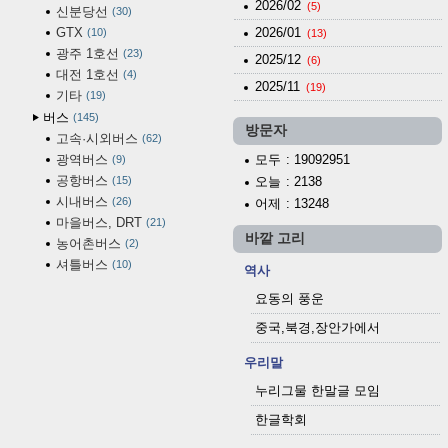
2026/02
(5)
신분당선
30
GTX
2026/01
10
(13)
광주 1호선
23
2025/12
(6)
대전 1호선
4
2025/11
(19)
기타
19
버스
145
방문자
고속·시외버스
62
광역버스
모두
: 19092951
9
공항버스
15
오늘
: 2138
시내버스
26
어제
: 13248
마을버스, DRT
21
바깥 고리
농어촌버스
2
셔틀버스
10
역사
요동의 풍운
중국,북경,장안가에서
우리말
누리그물 한말글 모임
한글학회