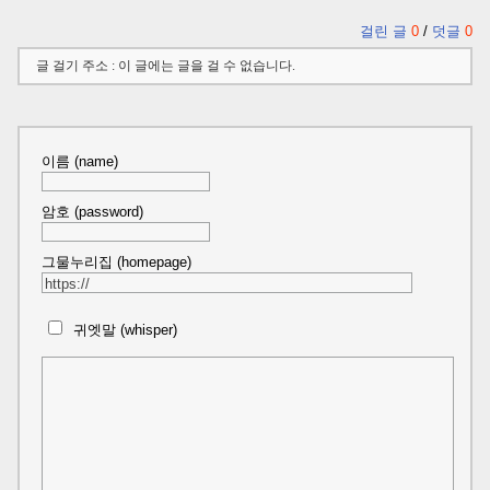
걸린 글
0
/
덧글
0
글 걸기 주소 : 이 글에는 글을 걸 수 없습니다.
이름 (name)
암호 (password)
그물누리집 (homepage)
귀엣말 (whisper)