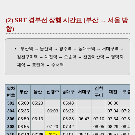
(2) SRT 경부선 상행 시간표 (부산 → 서울 방
향)
부산역 → 울산역 → 경주역 → 동대구역 → 서대구역 →
김천구미역 → 대전역 → 오송역 → 천안아산역 → 평택지
제역 → 동탄역 → 수서역
열차
김천
부산
울산
신경주
동대구
서대구
대전
오송
번호
구미
302
05:00
05:23
05:48
06:30
304
05:35
06:03
06:22
07:04
07:21
306
05:50
06:13
06:38
06:47
07:10
07:34
07:52
308
06:55
07:23
07:42
08:05
08:29
08:47
310
07:13
07:36
통과
08:01
08:10
08:33
08:57
09:15