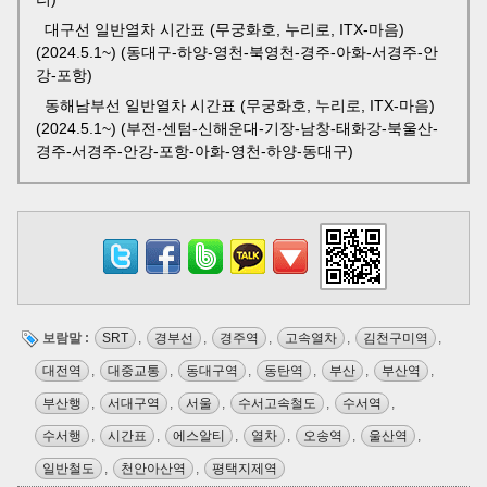
대구선 일반열차 시간표 (무궁화호, 누리로, ITX-마음)
(2024.5.1~) (동대구-하양-영천-북영천-경주-아화-서경주-안
강-포항)
동해남부선 일반열차 시간표 (무궁화호, 누리로, ITX-마음)
(2024.5.1~) (부전-센텀-신해운대-기장-남창-태화강-북울산-
경주-서경주-안강-포항-아화-영천-하양-동대구)
보람말 :
SRT
,
경부선
,
경주역
,
고속열차
,
김천구미역
,
대전역
,
대중교통
,
동대구역
,
동탄역
,
부산
,
부산역
,
부산행
,
서대구역
,
서울
,
수서고속철도
,
수서역
,
수서행
,
시간표
,
에스알티
,
열차
,
오송역
,
울산역
,
일반철도
,
천안아산역
,
평택지제역