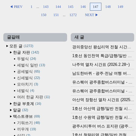
◀ PREV
1
...
143
144
145
146
147
148
149
150
151
...
1272
NEXT ▶
글갈래
새 글
모든 글
1272
경의중앙선 왕십리역 전철 시간표 (2026.4.20~)
한글 자판
142
1호선 동인천역 특급/급행/일반 전철 시간표 (2026.2.28~)
두벌식
24
나주역 열차 시간표 (2026.2.28~)
세벌식 일반
13
공세벌식
65
남도한바퀴 - 광주·전남 여행 버스 노선 (2026.3.1~5.31)
신세벌식
22
유스퀘어 광주종합버스터미널 - 곡성,순천／화순,보성,율포 방면 시외버스 시간표 (2026.1.31)
모아치기
3
네벌식
4
유스퀘어 광주종합버스터미널 - 담양, 순창, 남원, 무주, 장수, 거창, 대구 방면 시외버스 시간표 (2026...
여러 한글 자판
11
아산역 장항선 열차 시간표 (2025.12.30 기준) (무궁화호, ITX-마음, 새마을호, 서해금빛열차)
한글 부호계
16
1호선 아산역 급행/일반 전철 시간표 (2025.12.30~)
말글
32
텍스트큐브
69
1호선 수원역 급행/일반 전철 시간표 (2025.12.30~)
기워쓰기
48
광주시티투어 버스 표지판 (광주역 정류장) (2024?)
끼우개
19
1호선 청량리역 급행/일반 전철 시간표 · 노선도 (2025.12.30~)
살갗
2