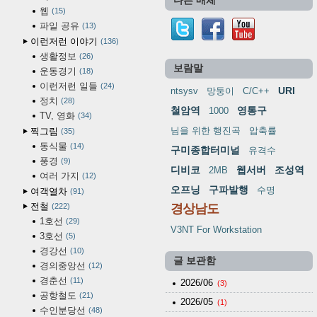
다른 매체
웹
15
파일 공유
13
이런저런 이야기
136
생활정보
26
보람말
운동경기
18
이런저런 일들
24
URI
ntsysv
망둥이
C/C++
정치
28
철암역
영통구
1000
TV, 영화
34
님을 위한 행진곡
압축률
찍그림
35
동식물
14
구미종합터미널
유격수
풍경
9
디비코
웹서버
조성역
2MB
여러 가지
12
오프닝
구파발행
수명
여객열차
91
전철
222
경상남도
1호선
29
V3NT For Workstation
3호선
5
경강선
10
글 보관함
경의중앙선
12
경춘선
11
2026/06
(3)
공항철도
21
2026/05
(1)
수인분당선
48