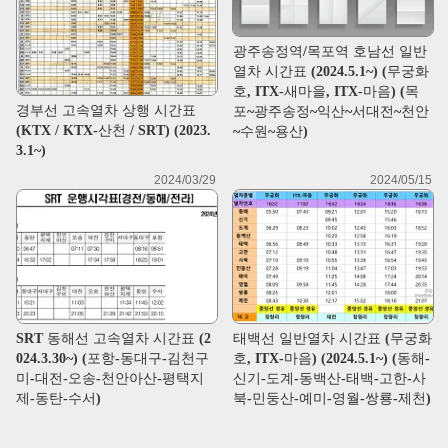
광주송정역/목포역 호남선 일반
열차 시간표 (2024.5.1~) (무궁화
호, ITX-새마을, ITX-마음) (목
경부선 고속열차 상행 시간표
포~광주송정~익산~서대전~천안
(KTX / KTX-산천 / SRT) (2023.
~수원~용산)
3.1~)
2024/03/29
2024/05/15
SRT 동해선 고속열차 시간표 (2
태백선 일반열차 시간표 (무궁화
024.3.30~) (포항-동대구-김천구
호, ITX-마음) (2024.5.1~) (동해-
미-대전-오송-천안아산-평택지
신기-도계-동백산-태백-고한-사
제-동탄-수서)
북-민둥산-예미-영월-쌍룡-제천)