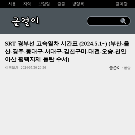
처음
지역
보람말
줄글
방명록
글마당
글걸이
SRT 경부선 고속열차 시간표 (2024.5.1~) (부산-울
산-경주-동대구-서대구-김천구미-대전-오송-천안
아산-평택지제-동탄-수서)
글쓴이 :
여객열차
2024/05/30 20:36
팥알