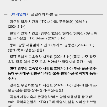
〈
여객열차
〉 글갈래의 다른 글
광주역 열차 시간표 (ITX-새마을, 무궁화호) (호남선)
(2024.5.1~)
천안역 열차 시간표 (경부선/호남선/전라선/장항선) (무궁화
호, 새마을호, ITX, S-train) (2024.5.1~)
동해~강릉 셔틀열차 시간표 (누리로, 영동선) (2024.5.1~)
(동해-묵호-정동진-강릉)
SRT 호남선 고속열차 시간표 (2024.5.1~) (목포-나주-광주
송정-정읍-익산-공주-오송-천안아산-평택지제-동탄-수서)
SRT 경부선 고속열차 시간표 (2024.5.1~) (부산-울산-경주-
동대구-서대구-김천구미-대전-오송-천안아산-평택지제-동탄-
수서)
경북선 무궁화호 열차 시간표 (2024.5.1~) (영주-예천-개포-
용궁-점촌-함창-상주-청리-옥산-김천)
곡성세계장미축제 관광열차/버스 당일 여행상품 광고 (E-
train, 국악와인열차, KTX) (구례 화엄사, 남원 지리산 허브밸
리)