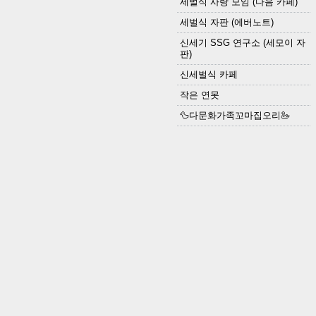
세벌식 사랑 모임 (다음 카페)
세벌식 자판 (에버노트)
신세기 SSG 연구소 (세모이 자
판)
신세벌식 카페
작은 연못
🦆다문화가족꼬마집오리🦢