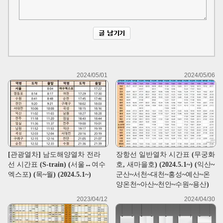
2024/05/01
2024/05/06
[관광열차] 남도해양열차 전라
장항선 일반열차 시간표 (무궁화
선 시간표 (S-train) (서울↔여수
호, 새마을호) (2024.5.1~) (익산~
엑스포) (목~월) (2024.5.1~)
군산~서천~대천~홍성~예산~온
양온천~아산~천안~수원~용산)
2023/04/12
2024/04/30