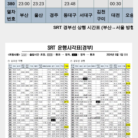
380
23:00
23:23
23:48
00:30
열차
김천
부산
울산
경주
동대구
서대구
대전
오송
번호
구미
SRT 경부선 상행 시간표 (부산→서울 방향) (202