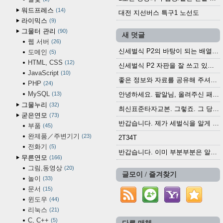
워드프레스
14
대전 지선버스 특구1 노선도
라이믹스
9
그물터 관리
90
새 덧글
웹 서버
26
신세벌식 P2의 바탕이 되는 배열이나 주요 기능...
도메인
5
HTML, CSS
12
신세벌식 P2 자판을 잘 쓰고 있습니다. 쓰기 편리...
JavaScript
10
좋은 정보와 자료를 공유해 주셔서 고맙습니다....
PHP
24
MySQL
13
안녕하세요. 팥알님, 올려주신 패치 여러모로 감사...
그물누리
32
최신표준타자교본. 그렇죠. 그 당시에 최신 표준...
굳은연모
73
반갑습니다. 제가 세벌식을 알게 되어 세벌식 써...
부품
45
완제품／주변기기
23
2T34T
전화기
5
반갑습니다. 이미 부분부분은 알려진 정보들이...
무른연모
166
그림,동영상
20
글모이 / 즐겨찾기
놀이
33
문서
15
윈도우
44
리눅스
21
C, C++
5