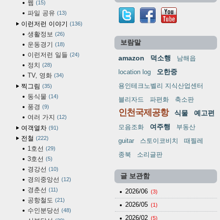
웹
15
파일 공유
13
이런저런 이야기
136
생활정보
26
보람말
운동경기
18
이런저런 일들
24
amazon
덕소행
남해읍
정치
28
오한중
location log
TV, 영화
34
용인테크노벨리 지식산업센터
찍그림
35
동식물
14
블리자드
파편화
축소판
풍경
9
인천국제공항
식물
예고편
여러 가지
12
여주행
모음조화
부동산
여객열차
91
전철
222
guitar
스토이코비치
때찔레
1호선
29
종북
소리글판
3호선
5
경강선
10
글 보관함
경의중앙선
12
경춘선
11
2026/06
(3)
공항철도
21
2026/05
(1)
수인분당선
48
2026/02
(5)