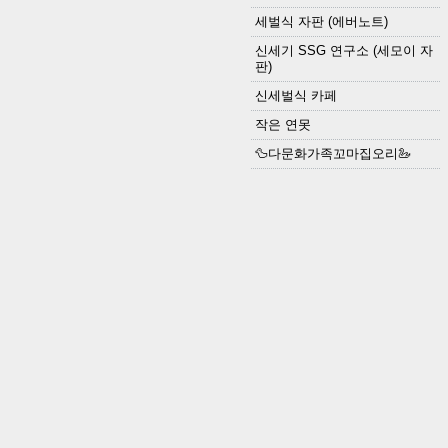
세벌식 자판 (에버노트)
신세기 SSG 연구소 (세모이 자
판)
신세벌식 카페
작은 연못
🦆다문화가족꼬마집오리🦢