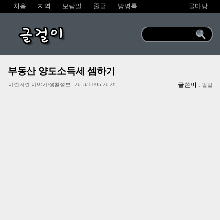
처음
지역
보람말
줄글
방명록
글마당
글걸이
부동산 양도소득세 셈하기
글쓴이 :
이런저런 이야기/생활정보
2013/11/05 20:28
팥알