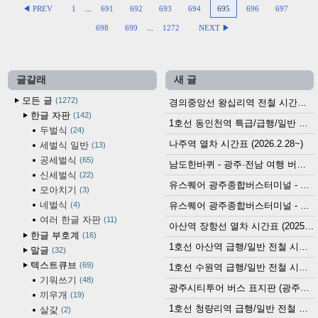
◀ PREV
1
...
691
692
693
694
695
696
697
698
699
...
1272
NEXT ▶
글갈래
새 글
모든 글
1272
경의중앙선 왕십리역 전철 시간표 (2026.4.20~)
한글 자판
142
1호선 동인천역 특급/급행/일반 전철 시간표 (2026.2.28~)
두벌식
24
나주역 열차 시간표 (2026.2.28~)
세벌식 일반
13
공세벌식
65
남도한바퀴 - 광주·전남 여행 버스 노선 (2026.3.1~5.31)
신세벌식
22
유스퀘어 광주종합버스터미널 - 곡성,순천／화순,보성,율포 방면 시외버스 시간표 (2026.1.31)
모아치기
3
네벌식
4
유스퀘어 광주종합버스터미널 - 담양, 순창, 남원, 무주, 장수, 거창, 대구 방면 시외버스 시간표 (2026...
여러 한글 자판
11
아산역 장항선 열차 시간표 (2025.12.30 기준) (무궁화호, ITX-마음, 새마을호, 서해금빛열차)
한글 부호계
16
1호선 아산역 급행/일반 전철 시간표 (2025.12.30~)
말글
32
텍스트큐브
69
1호선 수원역 급행/일반 전철 시간표 (2025.12.30~)
기워쓰기
48
광주시티투어 버스 표지판 (광주역 정류장) (2024?)
끼우개
19
1호선 청량리역 급행/일반 전철 시간표 · 노선도 (2025.12.30~)
살갗
2