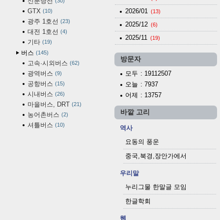
신분당선
30
GTX
2026/01
10
(13)
광주 1호선
23
2025/12
(6)
대전 1호선
4
2025/11
(19)
기타
19
버스
145
방문자
고속·시외버스
62
광역버스
모두
: 19112507
9
공항버스
15
오늘
: 7937
시내버스
26
어제
: 13757
마을버스, DRT
21
바깥 고리
농어촌버스
2
셔틀버스
10
역사
요동의 풍운
중국,북경,장안가에서
우리말
누리그물 한말글 모임
한글학회
웹