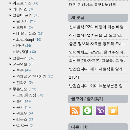
워드프레스
14
대전 지선버스 특구1 노선도
라이믹스
9
그물터 관리
90
새 덧글
웹 서버
26
신세벌식 P2의 바탕이 되는 배열이나 주요 기능...
도메인
5
HTML, CSS
12
신세벌식 P2 자판을 잘 쓰고 있습니다. 쓰기 편리...
JavaScript
10
좋은 정보와 자료를 공유해 주셔서 고맙습니다....
PHP
24
MySQL
13
안녕하세요. 팥알님, 올려주신 패치 여러모로 감사...
그물누리
32
최신표준타자교본. 그렇죠. 그 당시에 최신 표준...
굳은연모
73
반갑습니다. 제가 세벌식을 알게 되어 세벌식 써...
부품
45
완제품／주변기기
23
2T34T
전화기
5
반갑습니다. 이미 부분부분은 알려진 정보들이...
무른연모
166
그림,동영상
20
글모이 / 즐겨찾기
놀이
33
문서
15
윈도우
44
리눅스
21
C, C++
5
다른 매체