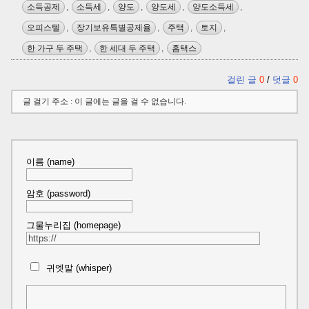
소득공제
,
소득세
,
양도
,
양도세
,
양도소득세
,
오피스텔
,
장기보유특별공제율
,
주택
,
토지
,
한 가구 두 주택
,
한 세대 두 주택
,
홈택스
걸린 글
0
/
덧글
0
글 걸기 주소 : 이 글에는 글을 걸 수 없습니다.
이름 (name)
암호 (password)
그물누리집 (homepage)
귀엣말 (whisper)