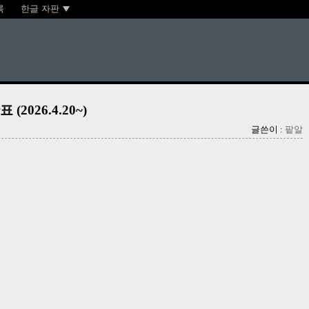
록
한글 자판
026.4.20~)
글쓴이 :
팥알