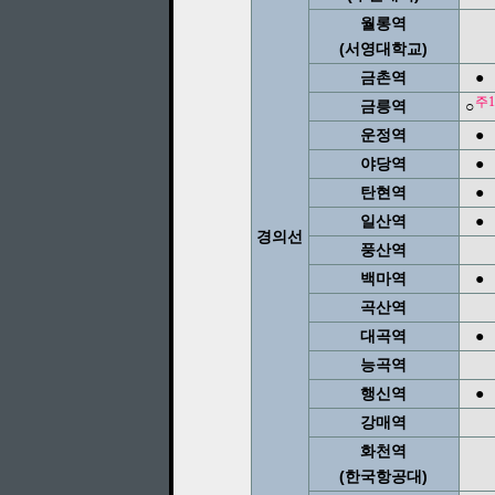
월롱역
(서영대학교)
금촌역
●
주1
금릉역
○
운정역
●
야당역
●
탄현역
●
일산역
●
경의선
풍산역
백마역
●
곡산역
대곡역
●
능곡역
행신역
●
강매역
화천역
(한국항공대)