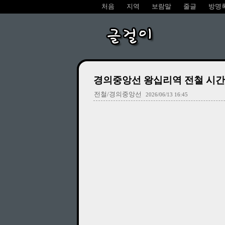
처음
지역
보람말
줄글
방명
글걸이
경의중앙선 왕십리역 전철 시간표 (2
전철/경의중앙선
2026/06/13 16:45