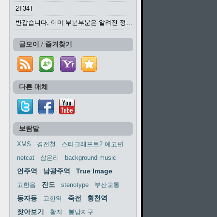
2T34T
반갑습니다. 이미 부분부분은 알려진 정보들이...
글모이 / 즐겨찾기
다른 매체
보람말
XMS
경전철
스타크래프트2 예고편
netcat
삼은리
background music
언주역
남광주역
True Image
진도
고한읍
stenotype
부산교통
동자동
죽전
횡천역
고한역
찾아보기
활자
봉당지구