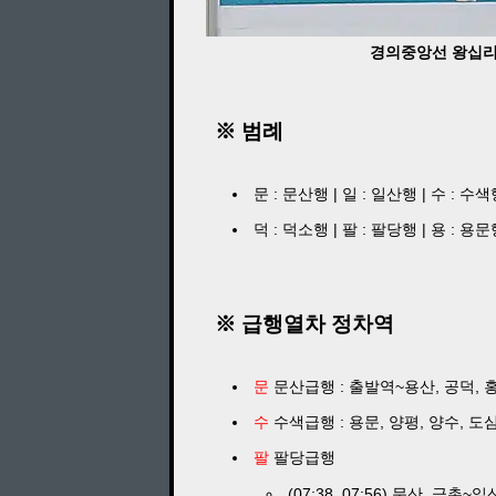
경의중앙선 왕십리역 
※ 범례
문 : 문산행 | 일 : 일산행 | 수 : 수색
덕 : 덕소행 | 팔 : 팔당행 | 용 : 용문
※ 급행열차 정차역
문
문산급행 : 출발역~용산, 공덕, 홍
수
수색급행 : 용문, 양평, 양수, 도심
팔
팔당급행
(07:38, 07:56) 문산, 금