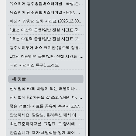
유스퀘어 광주종합버스터미널 - 곡성,순천／화순,보성,율포 방면 시외버스 시간표 (2026.1.31)
유스퀘어 광주종합버스터미널 - 담양, 순창, 남원, 무주, 장수, 거창, 대구 방면 시외버스 시간표 (2026...
아산역 장항선 열차 시간표 (2025.12.30 기준) (무궁화호, ITX-마음, 새마을호, 서해금빛열차)
1호선 아산역 급행/일반 전철 시간표 (2025.12.30~)
1호선 수원역 급행/일반 전철 시간표 (2025.12.30~)
광주시티투어 버스 표지판 (광주역 정류장) (2024?)
1호선 청량리역 급행/일반 전철 시간표 · 노선도 (2025.12.30~)
대전 지선버스 특구1 노선도
새 덧글
신세벌식 P2의 바탕이 되는 배열이나 주요 기능...
신세벌식 P2 자판을 잘 쓰고 있습니다. 쓰기 편리...
좋은 정보와 자료를 공유해 주셔서 고맙습니다....
안녕하세요. 팥알님, 올려주신 패치 여러모로 감사...
최신표준타자교본. 그렇죠. 그 당시에 최신 표준...
반갑습니다. 제가 세벌식을 알게 되어 세벌식 써...