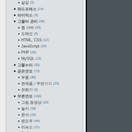
살갗
2
워드프레스
14
라이믹스
9
그물터 관리
90
웹 서버
26
도메인
5
HTML, CSS
12
JavaScript
10
PHP
24
MySQL
13
그물누리
32
굳은연모
73
부품
45
완제품／주변기기
23
전화기
5
무른연모
166
그림,동영상
20
놀이
33
문서
15
윈도우
44
리눅스
21