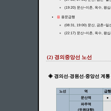
(19:20) 문산~이촌, 옥수, 왕
용
용문급행
(08:31, 19:00) 문산, 금
(22:17) 문산~이촌, 옥수, 왕
(2) 경의중앙선 노선
◈ 경의선-경원선-중앙선 계통
노선
역
급행
문산역
●
파주역
(두원대학)