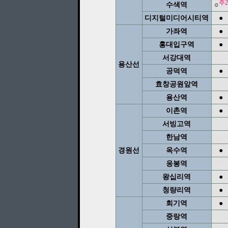
주2
수색역
○
디지털미디어시티역
●
가좌역
●
홍대입구역
●
서강대역
용산선
공덕역
●
효창공원앞역
용산역
●
이촌역
●
서빙고역
한남역
경원선
옥수역
●
응봉역
왕십리역
●
청량리역
●
회기역
●
중랑역