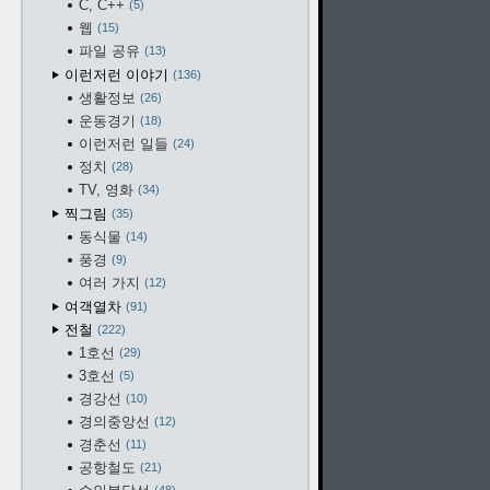
C, C++
5
웹
15
파일 공유
13
이런저런 이야기
136
생활정보
26
운동경기
18
이런저런 일들
24
정치
28
TV, 영화
34
찍그림
35
동식물
14
풍경
9
여러 가지
12
여객열차
91
전철
222
1호선
29
3호선
5
경강선
10
경의중앙선
12
경춘선
11
공항철도
21