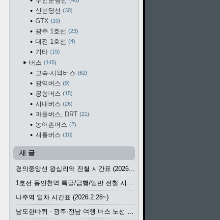
수인분당선
48
신분당선
30
GTX
10
광주 1호선
23
대전 1호선
4
기타
19
버스
145
고속·시외버스
62
광역버스
9
공항버스
15
시내버스
26
마을버스, DRT
21
농어촌버스
2
셔틀버스
10
새 글
경의중앙선 왕십리역 전철 시간표 (2026.4.20~)
1호선 동인천역 특급/급행/일반 전철 시간표 (2026.2.28~)
나주역 열차 시간표 (2026.2.28~)
남도한바퀴 - 광주·전남 여행 버스 노선 (2026.3.1~5.31)