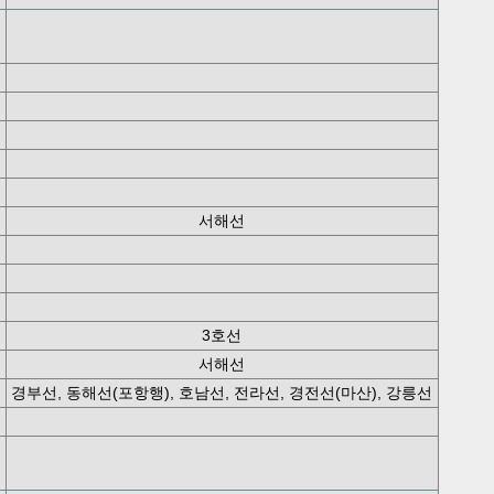
서해선
3호선
서해선
경부선, 동해선(포항행), 호남선, 전라선, 경전선(마산), 강릉선