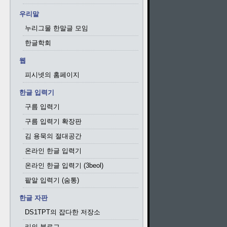
우리말
누리그물 한말글 모임
한글학회
웹
피시넷의 홈페이지
한글 입력기
구름 입력기
구름 입력기 확장판
김 용묵의 절대공간
온라인 한글 입력기
온라인 한글 입력기 (3beol)
팥알 입력기 (숨통)
한글 자판
DS1TPT의 잡다한 저장소
리의 블로그