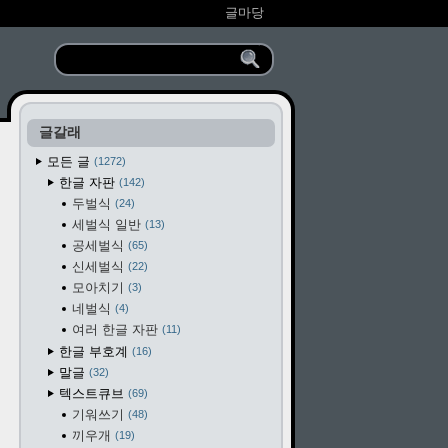
글마당
글갈래
모든 글
1272
한글 자판
142
두벌식
24
세벌식 일반
13
공세벌식
65
신세벌식
22
모아치기
3
네벌식
4
여러 한글 자판
11
한글 부호계
16
말글
32
텍스트큐브
69
기워쓰기
48
끼우개
19