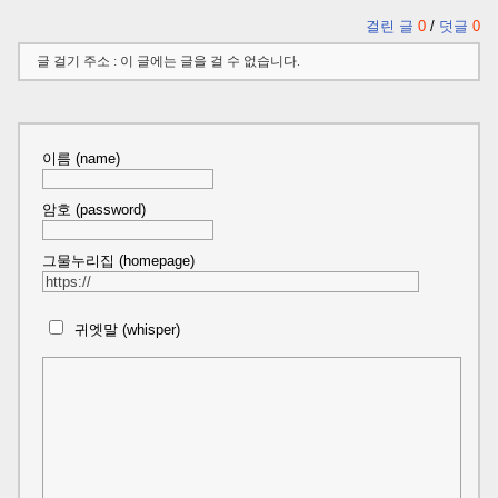
걸린 글
0
/
덧글
0
글 걸기 주소 : 이 글에는 글을 걸 수 없습니다.
이름 (name)
암호 (password)
그물누리집 (homepage)
귀엣말 (whisper)