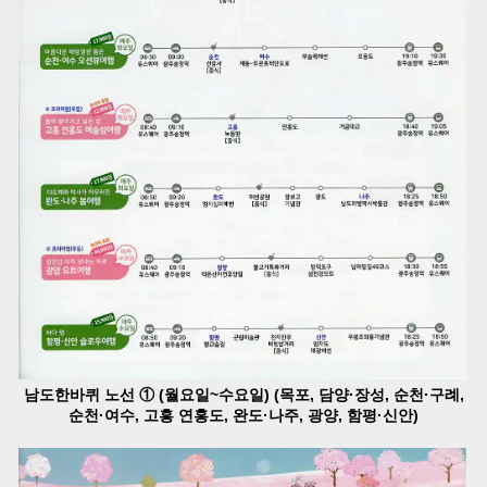
남도한바퀴 노선 ① (월요일~수요일) (목포, 담양·장성, 순천·구례,
순천·여수, 고흥 연홍도, 완도·나주, 광양, 함평·신안)