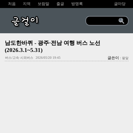
처음
지역
보람말
줄글
방명록
글마당
글걸이
남도한바퀴 - 광주·전남 여행 버스 노선
(2026.3.1~5.31)
글쓴이 :
버스/고속·시외버스
2026/05/20 19:45
팥알