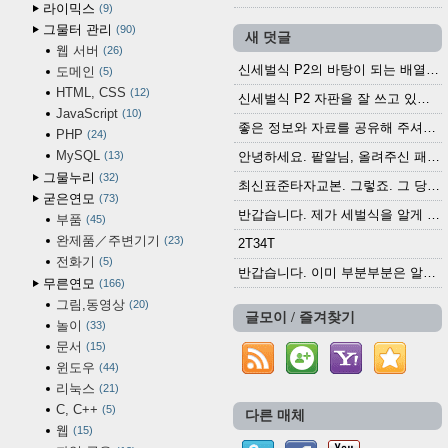
라이믹스
9
그물터 관리
90
새 덧글
웹 서버
26
신세벌식 P2의 바탕이 되는 배열이나 주요 기능...
도메인
5
HTML, CSS
12
신세벌식 P2 자판을 잘 쓰고 있습니다. 쓰기 편리...
JavaScript
10
좋은 정보와 자료를 공유해 주셔서 고맙습니다....
PHP
24
MySQL
13
안녕하세요. 팥알님, 올려주신 패치 여러모로 감사...
그물누리
32
최신표준타자교본. 그렇죠. 그 당시에 최신 표준...
굳은연모
73
반갑습니다. 제가 세벌식을 알게 되어 세벌식 써...
부품
45
완제품／주변기기
23
2T34T
전화기
5
반갑습니다. 이미 부분부분은 알려진 정보들이...
무른연모
166
그림,동영상
20
글모이 / 즐겨찾기
놀이
33
문서
15
윈도우
44
리눅스
21
C, C++
5
다른 매체
웹
15