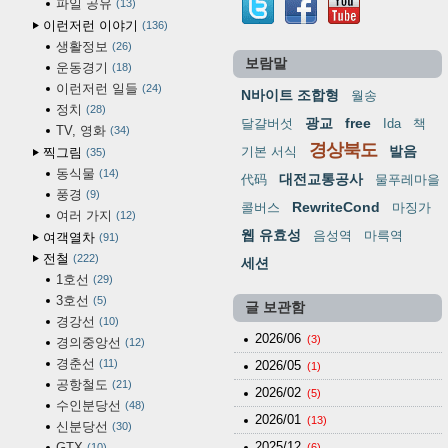
파일 공유
13
이런저런 이야기
136
생활정보
26
보람말
운동경기
18
이런저런 일들
24
N바이트 조합형
월송
정치
28
광교
free
달걀버섯
Ida
책
TV, 영화
34
경상북도
발음
기본 서식
찍그림
35
동식물
14
대전교통공사
代码
물푸레마을
풍경
9
RewriteCond
콜버스
마징가
여러 가지
12
웹 유효성
음성역
마륵역
여객열차
91
전철
222
세션
1호선
29
3호선
5
글 보관함
경강선
10
2026/06
(3)
경의중앙선
12
경춘선
11
2026/05
(1)
공항철도
21
2026/02
(5)
수인분당선
48
2026/01
(13)
신분당선
30
2025/12
GTX
10
(6)