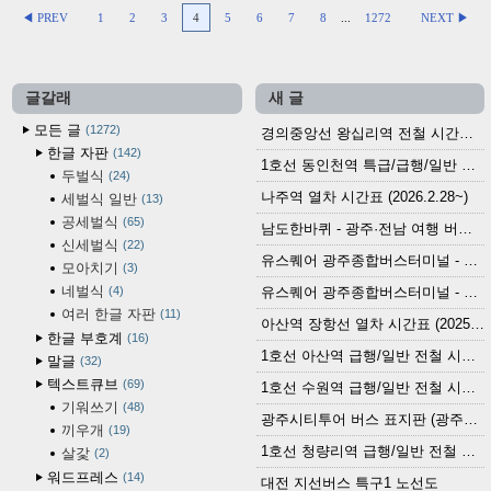
◀ PREV
1
2
3
4
5
6
7
8
...
1272
NEXT ▶
글갈래
새 글
모든 글
1272
경의중앙선 왕십리역 전철 시간표 (2026.4.20~)
한글 자판
142
1호선 동인천역 특급/급행/일반 전철 시간표 (2026.2.28~)
두벌식
24
나주역 열차 시간표 (2026.2.28~)
세벌식 일반
13
공세벌식
65
남도한바퀴 - 광주·전남 여행 버스 노선 (2026.3.1~5.31)
신세벌식
22
유스퀘어 광주종합버스터미널 - 곡성,순천／화순,보성,율포 방면 시외버스 시간표 (2026.1.31)
모아치기
3
네벌식
4
유스퀘어 광주종합버스터미널 - 담양, 순창, 남원, 무주, 장수, 거창, 대구 방면 시외버스 시간표 (2026...
여러 한글 자판
11
아산역 장항선 열차 시간표 (2025.12.30 기준) (무궁화호, ITX-마음, 새마을호, 서해금빛열차)
한글 부호계
16
1호선 아산역 급행/일반 전철 시간표 (2025.12.30~)
말글
32
텍스트큐브
69
1호선 수원역 급행/일반 전철 시간표 (2025.12.30~)
기워쓰기
48
광주시티투어 버스 표지판 (광주역 정류장) (2024?)
끼우개
19
1호선 청량리역 급행/일반 전철 시간표 · 노선도 (2025.12.30~)
살갗
2
워드프레스
14
대전 지선버스 특구1 노선도