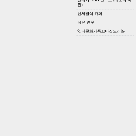
판)
신세벌식 카페
작은 연못
🦆다문화가족꼬마집오리🦢