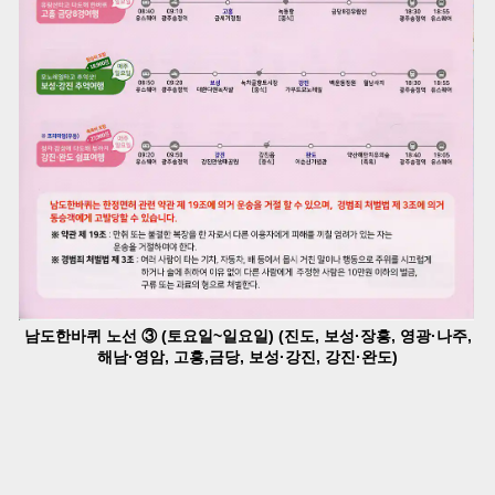
남도한바퀴 노선 ③ (토요일~일요일) (진도, 보성·장흥, 영광·나주,
해남·영암, 고흥,금당, 보성·강진, 강진·완도)