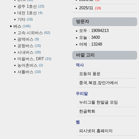
광주 1호선
23
2025/11
(19)
대전 1호선
4
기타
19
방문자
버스
145
모두
: 19094213
고속·시외버스
62
오늘
: 3400
광역버스
9
어제
: 13248
공항버스
15
시내버스
26
바깥 고리
마을버스, DRT
21
역사
농어촌버스
2
셔틀버스
10
요동의 풍운
중국,북경,장안가에서
우리말
누리그물 한말글 모임
한글학회
웹
피시넷의 홈페이지