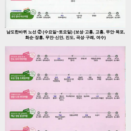
남도한바퀴 노선 ② (수요일~토요일) (보성·고흥, 고흥, 무안·목포,
화순·장흥, 무안·신안, 진도, 곡성·구례, 여수)