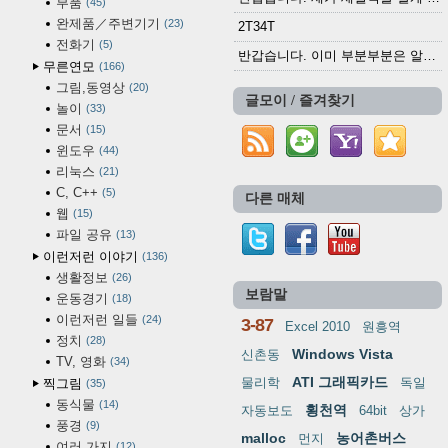
부품
45
완제품／주변기기
23
2T34T
전화기
5
반갑습니다. 이미 부분부분은 알려진 정보들이...
무른연모
166
그림,동영상
20
글모이 / 즐겨찾기
놀이
33
문서
15
윈도우
44
리눅스
21
C, C++
5
다른 매체
웹
15
파일 공유
13
이런저런 이야기
136
생활정보
26
보람말
운동경기
18
이런저런 일들
24
3-87
Excel 2010
원흥역
정치
28
Windows Vista
신촌동
TV, 영화
34
ATI 그래픽카드
물리학
독일
찍그림
35
동식물
14
횡천역
자동보도
64bit
상가
풍경
9
malloc
농어촌버스
먼지
여러 가지
12