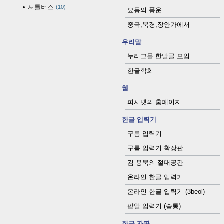
셔틀버스
10
요동의 풍운
중국,북경,장안가에서
우리말
누리그물 한말글 모임
한글학회
웹
피시넷의 홈페이지
한글 입력기
구름 입력기
구름 입력기 확장판
김 용묵의 절대공간
온라인 한글 입력기
온라인 한글 입력기 (3beol)
팥알 입력기 (숨통)
한글 자판