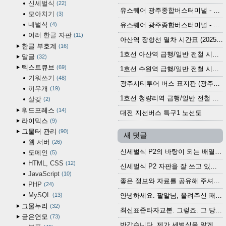
신세벌식
22
유스퀘어 광주종합버스터미널 - 곡성,순천／화순,보성,율포 방면 시외버스 시간표 (2026.1.31)
모아치기
3
네벌식
4
유스퀘어 광주종합버스터미널 - 담양, 순창, 남원, 무주, 장수, 거창, 대구 방면 시외버스 시간표 (2026...
여러 한글 자판
11
아산역 장항선 열차 시간표 (2025.12.30 기준) (무궁화호, ITX-마음, 새마을호, 서해금빛열차)
한글 부호계
16
1호선 아산역 급행/일반 전철 시간표 (2025.12.30~)
말글
32
텍스트큐브
69
1호선 수원역 급행/일반 전철 시간표 (2025.12.30~)
기워쓰기
48
광주시티투어 버스 표지판 (광주역 정류장) (2024?)
끼우개
19
1호선 청량리역 급행/일반 전철 시간표 · 노선도 (2025.12.30~)
살갗
2
워드프레스
14
대전 지선버스 특구1 노선도
라이믹스
9
그물터 관리
90
새 덧글
웹 서버
26
신세벌식 P2의 바탕이 되는 배열이나 주요 기능...
도메인
5
HTML, CSS
12
신세벌식 P2 자판을 잘 쓰고 있습니다. 쓰기 편리...
JavaScript
10
좋은 정보와 자료를 공유해 주셔서 고맙습니다....
PHP
24
MySQL
13
안녕하세요. 팥알님, 올려주신 패치 여러모로 감사...
그물누리
32
최신표준타자교본. 그렇죠. 그 당시에 최신 표준...
굳은연모
73
반갑습니다. 제가 세벌식을 알게 되어 세벌식 써...