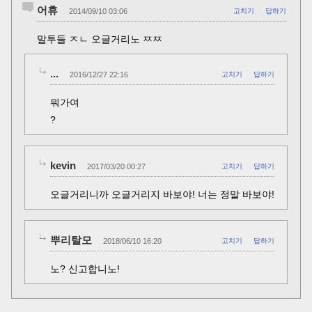
어휴
2014/09/10 03:06
고치기
답하기
말투들 ㅈㄴ 오글거리노 ㅉㅉ
...
2016/12/27 22:16
고치기
답하기
뭐가여
?
kevin
2017/03/20 00:27
고치기
답하기
오글거리니까 오글거리지 바보야! 너는 정말 바보야!
뿌리탈모
2018/06/10 16:20
고치기
답하기
노? 신고합니노!