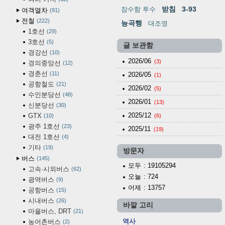
받침
3-93
잠수함 투수
여객열차
91
전철
222
능곡행
대조영
1호선
29
3호선
5
글 보관함
경강선
10
2026/06
(3)
경의중앙선
12
경춘선
11
2026/05
(1)
공항철도
21
2026/02
(5)
수인분당선
48
2026/01
(13)
신분당선
30
2025/12
GTX
10
(6)
광주 1호선
23
2025/11
(19)
대전 1호선
4
기타
19
방문자
버스
145
모두
: 19105294
고속·시외버스
62
오늘
: 724
광역버스
9
어제
: 13757
공항버스
15
시내버스
26
바깥 고리
마을버스, DRT
21
역사
농어촌버스
2