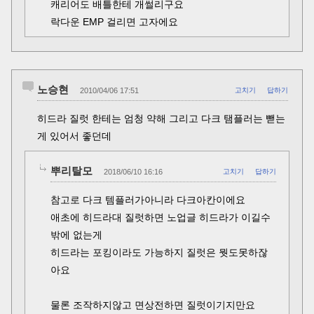
캐리어도 배틀한테 개썰리구요
락다운 EMP 걸리면 고자에요
노승현
2010/04/06 17:51
고치기
답하기
히드라 질럿 한테는 엄청 약해 그리고 다크 탬플러는 뺃는
게 있어서 좋던데
뿌리탈모
2018/06/10 16:16
고치기
답하기
참고로 다크 템플러가아니라 다크아칸이에요
애초에 히드라대 질럿하면 노업글 히드라가 이길수
밖에 없는게
히드라는 포킹이라도 가능하지 질럿은 뭣도못하잖
아요
물론 조작하지않고 면상전하면 질럿이기지만요