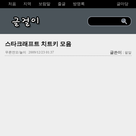
처음
지역
보람말
줄글
방명록
글마당
글걸이
스타크래프트 치트키 모음
글쓴이 :
무른연모/놀이
2009/12/23 01:37
팥알