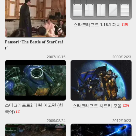
스타크래프트 1.16.1 패치
(18)
Pansori ‘The Battle of StarCraf
t’
2007/10/15
2009/12/23
스타크래프트2 테란 예고편 (한
스타크래프트 치트키 모음
(20)
국어)
(1)
2009/08/24
2012/10/23