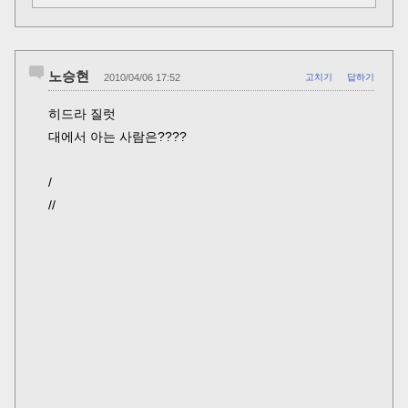
노승현
2010/04/06 17:52
고치기
답하기
히드라 질럿
대에서 아는 사람은????
/
//