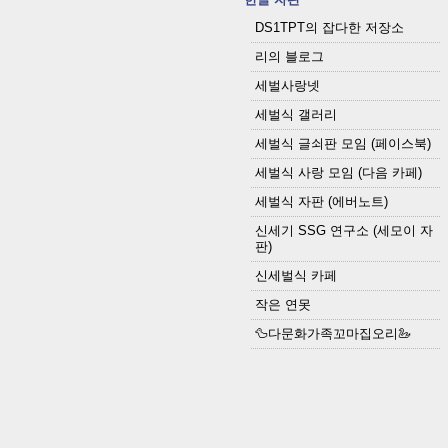
DS1TPT의 잡다한 저장소
리의 블로그
세벌사랑넷
세벌식 갤러리
세벌식 글쇠판 모임 (페이스북)
세벌식 사랑 모임 (다음 카페)
세벌식 자판 (에버노트)
신세기 SSG 연구소 (세모이 자
판)
신세벌식 카페
작은 연못
🦆다문화가족꼬마집오리🦢