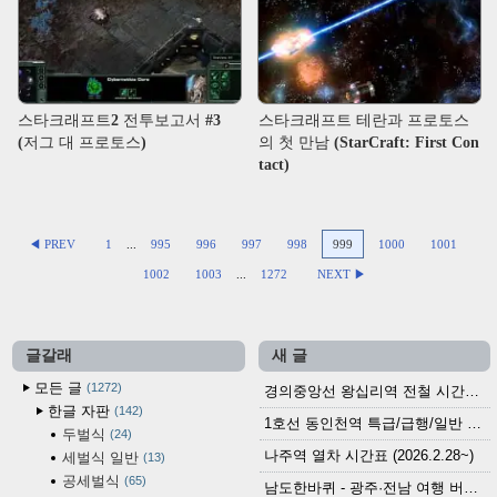
스타크래프트2 전투보고서 #3
스타크래프트 테란과 프로토스
(저그 대 프로토스)
의 첫 만남 (StarCraft: First Con
tact)
◀ PREV
1
...
995
996
997
998
999
1000
1001
1002
1003
...
1272
NEXT ▶
글갈래
새 글
모든 글
1272
경의중앙선 왕십리역 전철 시간표 (2026.4.20~)
한글 자판
142
1호선 동인천역 특급/급행/일반 전철 시간표 (2026.2.28~)
두벌식
24
나주역 열차 시간표 (2026.2.28~)
세벌식 일반
13
공세벌식
65
남도한바퀴 - 광주·전남 여행 버스 노선 (2026.3.1~5.31)