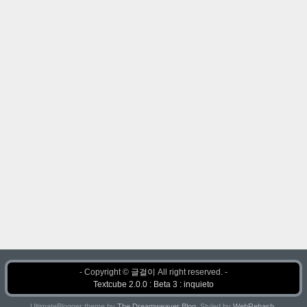
- Copyright ©
글걸이
All right reserved. -
Textcube 2.0.0 : Beta 3 : inquieto
UltimateBlogger theme by
The Dreamweaver Blog
. Styled by
WebRehash
.