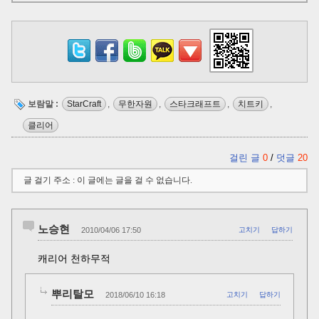
보람말 :
StarCraft
,
무한자원
,
스타크래프트
,
치트키
,
클리어
걸린 글
0
/
덧글
20
글 걸기 주소 : 이 글에는 글을 걸 수 없습니다.
노승현
2010/04/06 17:50
고치기
답하기
캐리어 천하무적
뿌리탈모
2018/06/10 16:18
고치기
답하기