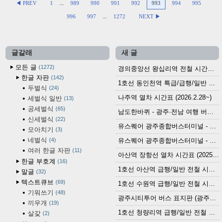
◀ PREV
1
...
989
990
991
992
993
994
995
996
997
...
1272
NEXT ▶
글갈래
새 글
모든 글
1272
경의중앙선 왕십리역 전철 시간표 (2026.4.20~)
한글 자판
142
1호선 동인천역 특급/급행/일반 전철 시간표 (2026.2.28~)
두벌식
24
나주역 열차 시간표 (2026.2.28~)
세벌식 일반
13
공세벌식
65
남도한바퀴 - 광주·전남 여행 버스 노선 (2026.3.1~5.31)
신세벌식
22
유스퀘어 광주종합버스터미널 - 곡성,순천／화순,보성,율포 방면 시외버스 시간표 (2026.1.31)
모아치기
3
네벌식
4
유스퀘어 광주종합버스터미널 - 담양, 순창, 남원, 무주, 장수, 거창, 대구 방면 시외버스 시간표 (2026...
여러 한글 자판
11
아산역 장항선 열차 시간표 (2025.12.30 기준) (무궁화호, ITX-마음, 새마을호, 서해금빛열차)
한글 부호계
16
1호선 아산역 급행/일반 전철 시간표 (2025.12.30~)
말글
32
텍스트큐브
69
1호선 수원역 급행/일반 전철 시간표 (2025.12.30~)
기워쓰기
48
광주시티투어 버스 표지판 (광주역 정류장) (2024?)
끼우개
19
1호선 청량리역 급행/일반 전철 시간표 · 노선도 (2025.12.30~)
살갗
2