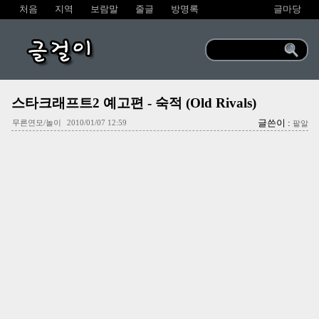
처음
지역
보람말
줄글
방명록
글마당
글걸이
스타크래프트2 예고편 - 숙적 (Old Rivals)
글쓴이 :
무른연모/놀이
2010/01/07 12:59
팥알