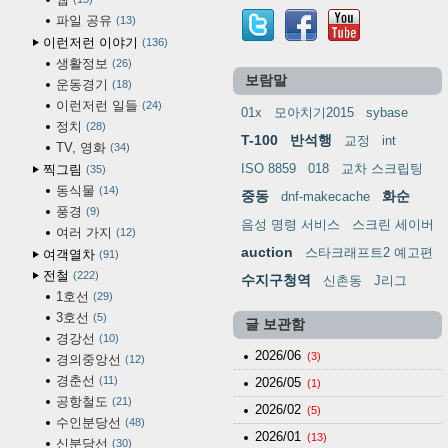
파일 공유
13
이런저런 이야기
136
생활정보
26
보람말
운동경기
18
이런저런 일들
24
01x
모아치기2015
sybase
정치
28
T-100
반석행
교정
int
TV, 영화
34
ISO 8859
018
교차 스크립팅
찍그림
35
동식물
14
중동
화순
dnf-makecache
풍경
9
음성 명령 서비스
스크린 세이버
여러 가지
12
auction
스타크래프트2 예고편
여객열차
91
전철
222
수지구청역
신촌동
J리그
1호선
29
3호선
5
글 보관함
경강선
10
2026/06
(3)
경의중앙선
12
경춘선
11
2026/05
(1)
공항철도
21
2026/02
(5)
수인분당선
48
2026/01
(13)
신분당선
30