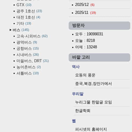
2025/12
GTX
10
(6)
광주 1호선
23
2025/11
(19)
대전 1호선
4
기타
19
방문자
버스
145
모두
: 19099031
고속·시외버스
62
오늘
: 8218
광역버스
9
어제
: 13248
공항버스
15
시내버스
26
바깥 고리
마을버스, DRT
21
역사
농어촌버스
2
셔틀버스
10
요동의 풍운
중국,북경,장안가에서
우리말
누리그물 한말글 모임
한글학회
웹
피시넷의 홈페이지