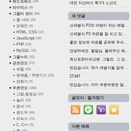
워드프레스
14
대전 지선버스 특구1 노선도
라이믹스
9
그물터 관리
90
새 덧글
웹 서버
26
신세벌식 P2의 바탕이 되는 배열이나 주요 기능...
도메인
5
HTML, CSS
12
신세벌식 P2 자판을 잘 쓰고 있습니다. 쓰기 편리...
JavaScript
10
좋은 정보와 자료를 공유해 주셔서 고맙습니다....
PHP
24
MySQL
13
안녕하세요. 팥알님, 올려주신 패치 여러모로 감사...
그물누리
32
최신표준타자교본. 그렇죠. 그 당시에 최신 표준...
굳은연모
73
반갑습니다. 제가 세벌식을 알게 되어 세벌식 써...
부품
45
완제품／주변기기
23
2T34T
전화기
5
반갑습니다. 이미 부분부분은 알려진 정보들이...
무른연모
166
그림,동영상
20
글모이 / 즐겨찾기
놀이
33
문서
15
윈도우
44
리눅스
21
C, C++
5
다른 매체
웹
15