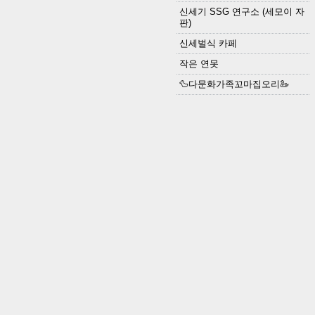
신세기 SSG 연구소 (세모이 자
판)
신세벌식 카페
작은 연못
🦆다문화가족꼬마집오리🦢