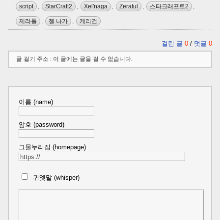
script
,
StarCraft2
,
Xel'naga
,
Zeratul
,
스타크래프트2
,
제라툴
,
젤 나가
,
케리건
걸린 글
0
/
덧글
0
글 걸기 주소 : 이 글에는 글을 걸 수 없습니다.
이름 (name)
암호 (password)
그물누리집 (homepage)
귀엣말 (whisper)