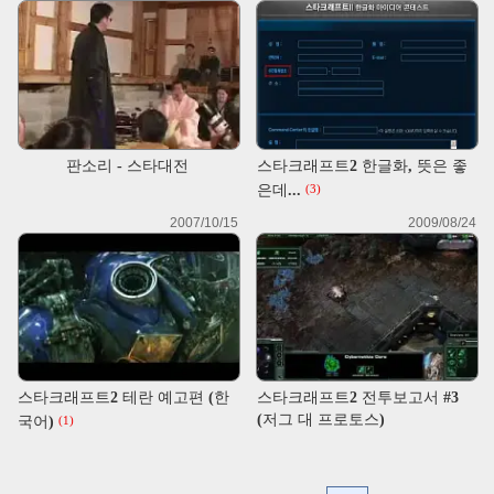
판소리 - 스타대전
스타크래프트2 한글화, 뜻은 좋
은데...
(3)
2007/10/15
2009/08/24
스타크래프트2 테란 예고편 (한
스타크래프트2 전투보고서 #3
(저그 대 프로토스)
국어)
(1)